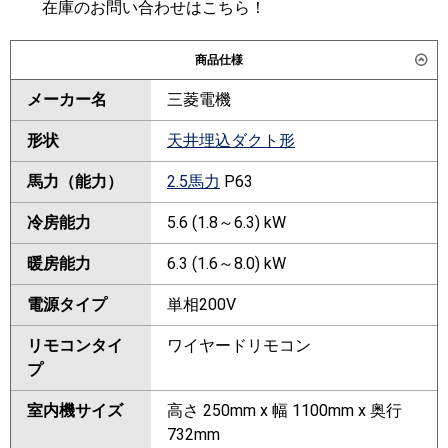
在庫のお問い合わせはこちら！
商品仕様
メーカー名
三菱電機
形状
天井埋込ダクト形
馬力（能力）
2.5馬力
P63
冷房能力
5.6 (1.8～6.3) kW
暖房能力
6.3 (1.6～8.0) kW
電源タイプ
単相200V
リモコンタイ
ワイヤードリモコン
プ
室内機サイズ
高さ 250mm x 幅 1100mm x 奥行
732mm