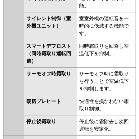
能。
サイレント制御（室
室室外機の運転音を一
外機ユニット）
時的に低減する機能で
す。
スマートデフロスト
同時霜取りを回避し室
（同時霜取り運転回
温低下を抑制。
避）
サーモオフ時霜取り
サーモオフ時に霜取り
を行うことで室温低下
を抑制します。
暖房プレヒート
快適性を損なわない霜
取り制御。
停止後霜取り
停止後に霜除去し次回
運転を安定化。