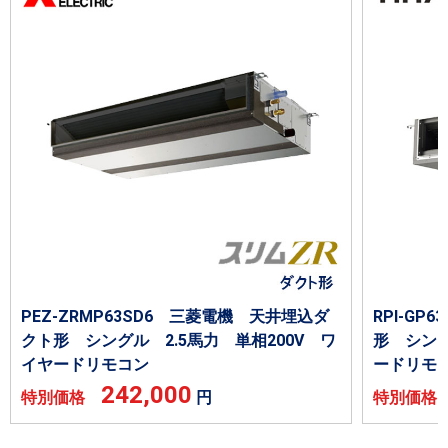
PEZ-ZRMP63SD6 三菱電機 天井埋込ダ
RPI-GP
クト形 シングル 2.5馬力 単相200V ワ
形 シング
イヤードリモコン
ードリモ
242,000
特別価格
円
特別価