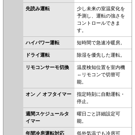
GP63RGHJC6
RPI-GP63RGHJ6
先読み運転
少し未来の室温変化を
RPI-GP63RGHJC5
RPI-
予測し、運転の強さを
GP63RGHJ5
RPI-GP63RGHJC4
コントロールできま
RPI-GP63RGHJ4
RPI-AP63GHJC8
す。
RPI-GP63RGHJC3
RPI-AP63GHJ8
RPI-GP63RGHJ3
RPI-AP63GHJC7
ハイパワー運転
短時間で急速冷暖房。
RPI-GP63RGHJC2
RPI-AP63GHJ7
ドライ運転
除湿を優先した運転。
RPI-GP63RGHJ2
リモコンサーモ切換
温度検知位置を室内機
三菱重工
FDUZ635HKA5SA
FDUZ635HK5SA
⇔リモコンで切替可
FDUZ635HK5S
能。
パナソニック
PA-P63FE7SGB
PA-P63FE7SGNB
オン ／ オフタイマー
指定時刻に自動運転・
PA-P63FE7SG
PA-P63FE7SGN
停止。
PA-P63FE6SGB
PA-P63FE6SGNB
PA-P63FE6SG
PA-P63FE6SGN
週間スケジュールタ
曜日ごと詳細設定可
イマー
能。
年間冷房運転対応
低外気温でも冷房可