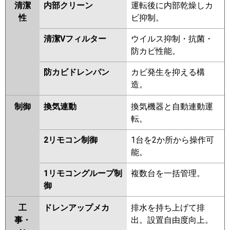
清潔
内部クリーン
運転後に内部乾燥しカ
性
ビ抑制。
清潔Vフィルター
ウイルス抑制・抗菌・
防カビ性能。
防カビドレンパン
カビ発生を抑える構
造。
制御
換気連動
換気機器と自動連動運
転。
2リモコン制御
1台を2か所から操作可
能。
1リモコングループ制
複数台を一括管理。
御
工
ドレンアップメカ
排水を持ち上げて排
事・
出。設置自由度向上。