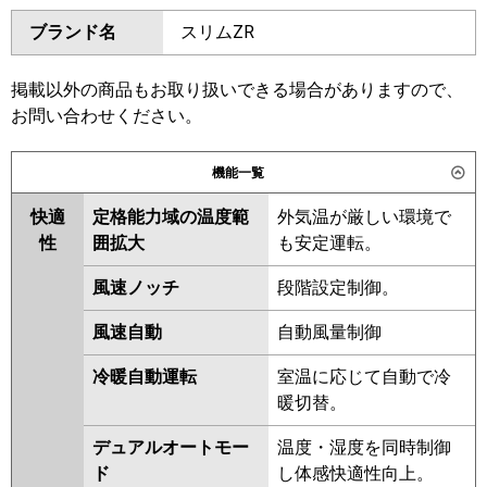
ダイキン
SSRM63CV
SSRMM63CV
ブランド名
スリムZR
三菱電機
PEZ-ZRMP63SD6
SSRM63BYV
SSRMM63BYV
SSRM63BJV
SSRMM63BJV
日立
RPI-GP63RGHJC9
RPI-
SSRJM63BJV
SSRJMM63BJV
掲載以外の商品もお取り扱いできる場合がありますので、
GP63RGHJ9
SSRJM63BFV
SSRJMM63BFV
お問い合わせください。
SSRM63BFV
SSRMM63BFV
三菱重工
FDUZ636HK6S
SSRM63BCV
SSRMM63BCV
機能一覧
パナソニック
PA-P63FE7SGNC
PA-P63FE7SGC
東芝
RDXA06333JMUB
快適
定格能力域の温度範
外気温が厳しい環境で
RDXA06333JMU
性
囲拡大
も安定運転。
三菱電機
PEZ-ZRMP63SD5
PEZ-
風速ノッチ
段階設定制御。
ZRMP63SD4
PEZ-ZRMP63SD3
風速自動
自動風量制御
PEZ-ZRMP63SD2
PEZ-
ZRMP63SDZ
PEZ-ZRMP63SDY
冷暖自動運転
室温に応じて自動で冷
PEZ-ZRMP63SDV
暖切替。
日立
RPI-GP63RGHJC8
RPI-
デュアルオートモー
温度・湿度を同時制御
GP63RGHJ8
RPI-GP63RGHJC7
ド
し体感快適性向上。
RPI-GP63RGHJ7
RPI-