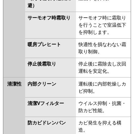
避）
サーモオフ時霜取り
サーモオフ時に霜取り
を行うことで室温低下
を抑制します。
暖房プレヒート
快適性を損なわない霜
取り制御。
停止後霜取り
停止後に霜除去し次回
運転を安定化。
清潔性
内部クリーン
運転後に内部乾燥しカ
ビ抑制。
清潔Vフィルター
ウイルス抑制・抗菌・
防カビ性能。
防カビドレンパン
カビ発生を抑える構
造。