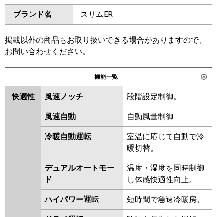
ダイキン
SZRM63BYT
SZRMM63BYT
ブランド名
スリムER
三菱電機
PEZ-ERMP63D6
SZRM63BJT
SZRMM63BJT
SZRJM63BJT
SZRJMM63BJT
日立
RPI-GP63RSHC12
RPI-
SZRJM63BFT
SZRJMM63BFT
掲載以外の商品もお取り扱いできる場合がありますので、
GP63RSH12
SZRM63BFT
SZRMM63BFT
お問い合わせください。
SZRM63BCT
SZRMM63BCT
三菱重工
FDUV636H6S
機能一覧
東芝
RDSA06334MUB
RDSA06334MU
パナソニック
PA-P63FE7HNC
PA-P63FE7HC
RDSA06333MU
ADEA06337M
快適性
風速ノッチ
段階設定制御。
RDSA06333M
風速自動
自動風量制御
三菱電機
PEZ-ERMP63D5
PEZ-ERMP63D4
冷暖自動運転
室温に応じて自動で冷
PEZ-ERMP63D3
PEZ-ERMP63D2
暖切替。
PEZ-ERMP63DY
PEZ-ERMP63DV
PEZ-ERMP63DR
デュアルオートモー
温度・湿度を同時制御
ド
し体感快適性向上。
日立
RPI-GP63RSHC11
RPI-
GP63RSH11
RPI-GP63RSHC9
ハイパワー運転
短時間で急速冷暖房。
RPI-GP63RSH9
RPI-GP63RSHC8
RPI-GP63RSH8
RPI-GP63RSHC7