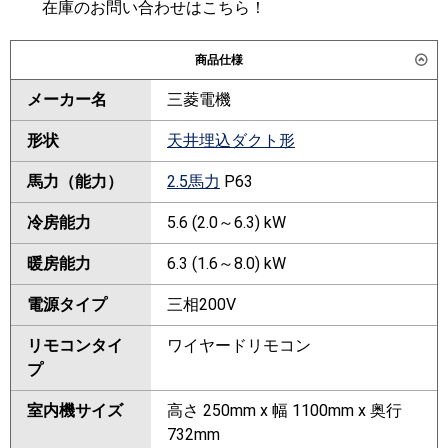
在庫のお問い合わせはこちら！
商品仕様
メーカー名
三菱電機
形状
天井埋込ダクト形
馬力（能力）
2.5馬力
P63
冷房能力
5.6 (2.0～6.3) kW
暖房能力
6.3 (1.6～8.0) kW
電源タイプ
三相200V
リモコンタイ
ワイヤードリモコン
プ
室内機サイズ
高さ 250mm x 幅 1100mm x 奥行
732mm