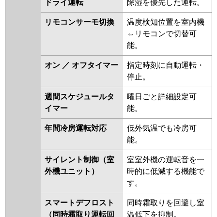
ドライ運転
除湿を優先した運転。
RPI-GP63RSH7
RPI-GP63RSHC6
RPI-GP63RSH6
RPI-GP63RSHC5
リモコンサーモ切換
温度検知位置を室内機
RPI-GP63RSH5
RPI-GP63RSHC4
⇔リモコンで切替可
RPI-GP63RSH4
RPI-GP63RSHC3
能。
RPI-GP63RSH3
オン ／ オフタイマー
指定時刻に自動運転・
三菱重工
FDUV635HA5SA
FDUV635H5SA
停止。
FDUV635H5S
週間スケジュールタ
曜日ごと詳細設定可
パナソニック
PA-P63FE7HB
PA-P63FE7HNB
イマー
能。
PA-P63FE7HN
PA-P63FE7H
PA-
年間冷房運転対応
低外気温でも冷房可
P63FE6HB
PA-P63FE6HNB
PA-
能。
P63FE6H
PA-P63FE6HN
サイレント制御（室
室室外機の運転音を一
外機ユニット）
時的に低減する機能で
す。
スマートデフロスト
同時霜取りを回避し室
（同時霜取り運転回
温低下を抑制。