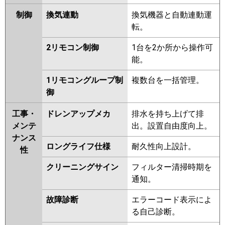
制御
換気連動
換気機器と自動連動運
転。
2リモコン制御
1台を2か所から操作可
能。
1リモコングループ制
複数台を一括管理。
御
工事・
ドレンアップメカ
排水を持ち上げて排
メンテ
出。設置自由度向上。
ナンス
ロングライフ仕様
耐久性向上設計。
性
クリーニングサイン
フィルター清掃時期を
通知。
故障診断
エラーコード表示によ
る自己診断。