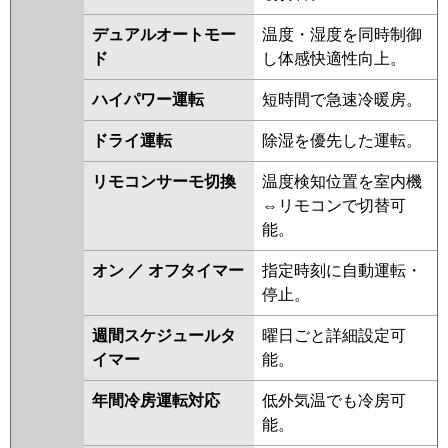
HRMP140G3
PDZ-ERMP140G3
デュアルオートモー
温度・湿度を同時制御
PDZ-HRMP140G2
PDZ-
ド
し体感快適性向上。
ERMP140G2
PDZ-HRMP140GZ
PDZ-ERMP140GZ
PDZ-
ハイパワー運転
短時間で急速冷暖房。
HRMP140GY
PDZ-ERMP140GY
PDZ-ERMP140GW
PDZ-
ドライ運転
除湿を優先した運転。
ERMP140GV
PDZ-ERMP140GR
リモコンサーモ切換
温度検知位置を室内機
日立
RCB-GP140RHN4
RCB-
⇔リモコンで切替可
GP140RSH11
RCB-GP140RHN3
能。
RCB-GP140RSH9
RCB-
オン ／ オフタイマー
指定時刻に自動運転・
GP140RHN2
RCB-GP140RSH8
停止。
RCB-GP140RHN1
RCB-
GP140RSH7
RCB-GP140RSH6
週間スケジュールタ
曜日ごと詳細設定可
RCB-GP140RHN
RCB-GP140RSH5
イマー
能。
RCB-AP140HN11
RCB-
GP140RSH4
RCB-GP140RSH3
年間冷房運転対応
低外気温でも冷房可
能。
三菱重工
FDRK1405H5SA-ca