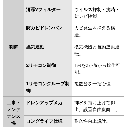
清潔Vフィルター
ウイルス抑制・抗菌・
防カビ性能。
防カビドレンパン
カビ発生を抑える構
造。
制御
換気連動
換気機器と自動連動運
転。
2リモコン制御
1台を2か所から操作可
能。
1リモコングループ制
複数台を一括管理。
御
工事・
ドレンアップメカ
排水を持ち上げて排
メンテ
出。設置自由度向上。
ナンス
ロングライフ仕様
耐久性向上設計。
性