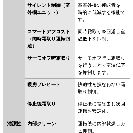
FDRK1405H5SA-sil
サイレント制御（室
室室外機の運転音を一
FDRV1405HA5SA-ca
外機ユニット）
時的に低減する機能で
FDRV1405HA5SA-sil
す。
FDRK1405H5S-ca
FDRK1405H5S-
スマートデフロスト
同時霜取りを回避し室
sil
FDRV1405HA5S-ca
（同時霜取り運転回
温低下を抑制。
FDRV1405HA5S-sil
避）
FDRV1405HA5S-canvas
FDRV1405HA5S-silent
サーモオフ時霜取り
サーモオフ時に霜取り
を行うことで室温低下
パナソニック
PA-P140F7KNB
PA-P140F7KB
を抑制します。
PA-P140F7HB
PA-P140F7HNB
PA-P140F7K
PA-P140F7KN
PA-
暖房プレヒート
快適性を損なわない霜
P140F7H
PA-P140F7HN
PA-
取り制御。
P140F6KNB
PA-P140F6KB
PA-
P140F6HB
PA-P140F6HNB
PA-
停止後霜取り
停止後に霜除去し次回
P140F6KN
PA-P140F6K
PA-
運転を安定化。
P140F6H
PA-P140F6HN
清潔性
内部クリーン
運転後に内部乾燥しカ
ビ抑制。