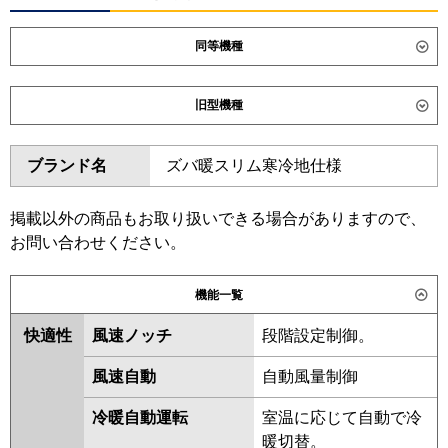
同等機種
ダイキン
SZRB140C
SDRB140BB
旧型機種
東芝
GBHA14011MUB
GBSA14014MUB
ダイキン
SZRB140BY
SZRB140BJ
ブランド名
ズバ暖スリム寒冷地仕様
三菱電機
PDZ-HRMP140G6
PDZ-
SDRB140B
SZRB140BF
ERMP140G6
SZRB140BC
掲載以外の商品もお取り扱いできる場合がありますので、
日立
RCB-GP140RHN5
RCB-
東芝
RBSA14034MUB
RBHA14031MUB
お問い合わせください。
GP140RSH12
RBSA14033MUB
RBHA14031MU
RBSA14033MU
RBHA14031M
機能一覧
三菱重工
FDRV1406H6S-ca
FDRV1406H6S-
ABHA14054M
ABHA14054M-R
sil
ABEA14037M
RBSA14033M
快適性
風速ノッチ
段階設定制御。
ABEA14057M
ABSA14057M
パナソニック
PA-P140F7KC
PA-P140F7KNC
風速自動
自動風量制御
PA-P140F7HC
PA-P140F7HNC
三菱電機
PDZ-HRMP140G5
PDZ-
冷暖自動運転
室温に応じて自動で冷
ERMP140G5
PDZ-HRMP140G4
暖切替。
PDZ-ERMP140G4
PDZ-