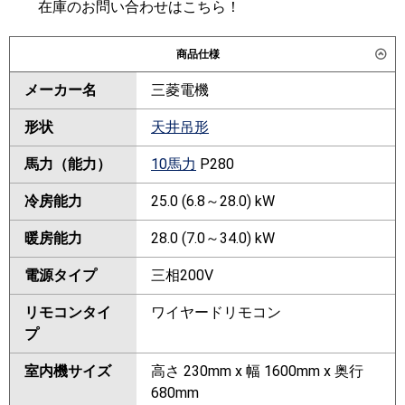
在庫のお問い合わせはこちら！
商品仕様
メーカー名
三菱電機
形状
天井吊形
馬力（能力）
10馬力
P280
冷房能力
25.0 (6.8～28.0) kW
暖房能力
28.0 (7.0～34.0) kW
電源タイプ
三相200V
リモコンタイ
ワイヤードリモコン
プ
室内機サイズ
高さ 230mm x 幅 1600mm x 奥行
680mm