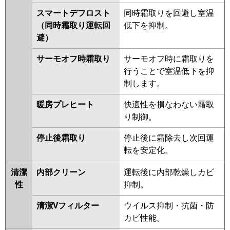
スマートデフロスト
同時霜取りを回避し室温
（同時霜取り運転回
低下を抑制。
避）
サーモオフ時霜取り
サーモオフ時に霜取りを
行うことで室温低下を抑
制します。
暖房プレヒート
快適性を損なわない霜取
り制御。
停止後霜取り
停止後に霜除去し次回運
転を安定化。
清潔
内部クリーン
運転後に内部乾燥しカビ
性
抑制。
清潔Vフィルター
ウイルス抑制・抗菌・防
カビ性能。