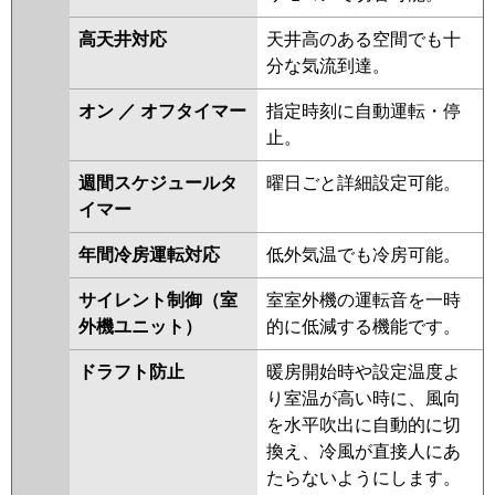
PA-P280T7GD
PA-P280T7GDN
高天井対応
天井高のある空間でも十
PA-P280VK6GDNB
PA-
分な気流到達。
P280V6GDNB
PA-P280T6GDB
PA-P280T6GDNB
オン ／ オフタイマー
指定時刻に自動運転・停
止。
週間スケジュールタ
曜日ごと詳細設定可能。
イマー
年間冷房運転対応
低外気温でも冷房可能。
サイレント制御（室
室室外機の運転音を一時
外機ユニット）
的に低減する機能です。
ドラフト防止
暖房開始時や設定温度よ
り室温が高い時に、風向
を水平吹出に自動的に切
換え、冷風が直接人にあ
たらないようにします。