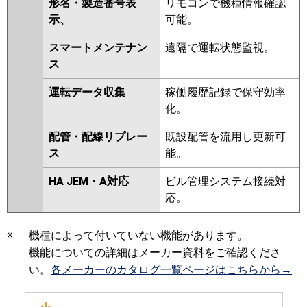
形名・製造番号表
リモコンで機種情報確認
示、
可能。
スマートメンテナン
遠隔で運転状態監視。
ス
運転データ収集
稼働履歴記録で保守効率
化。
配管・配線リプレー
既設配管を流用し更新可
ス
能。
HA JEM・A対応
ビル管理システム接続対
応。
※
機種によって付いていない機能があります。
機能についての詳細はメーカー資料をご確認くださ
い。
各メーカーのカタログ一覧ページはこちらから→