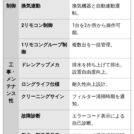
制御
換気連動
換気機器と自動連動運
転。
2リモコン制御
1台を2か所から操作可
能。
1リモコングループ制
複数台を一括管理。
御
工
ドレンアップメカ
排水を持ち上げて排出。
事・
設置自由度向上。
メン
ロングライフ仕様
耐久性向上設計。
テナ
ンス
クリーニングサイン
フィルター清掃時期を通
性
知。
故障診断
エラーコード表示による
自己診断。