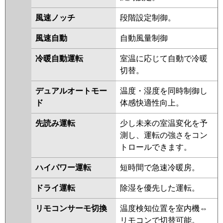
PCZX-ZRP280KLR
風速ノッチ
段階設定制御。
日立
RPC-GP280RGHP4
RPC-
GP280RGHP3
RPC-GP280RGHP1-
風速自動
自動風量制御
G
RPCK-GP280RGHP2
RPC-
GP280RGHP2
RPCK-
冷暖自動運転
室温に応じて自動で冷暖
GP280RGHP1
RPC-GP280RGHP1
切替。
RPCK-GP280RGHP
RPC-
デュアルオートモー
温度・湿度を同時制御し
GP280RGHP
RPCK-AP280GHP8-
ド
体感快適性向上。
kobe
RPCK-AP280GHP8
RPC-
AP280GHP8-kobe
RPC-
先読み運転
少し未来の室温変化を予
AP280GHP8
RPCK-AP280GHP7
測し、運転の強さをコン
RPCK-AP280GHP7-kobe
RPC-
トロールできます。
AP280GHP7-kobe
RPC-
AP280GHP7
ハイパワー運転
短時間で急速冷暖房。
三菱重工
FDEZ2805HP5SA
ドライ運転
除湿を優先した運転。
パナソニック
PA-P280T7GDNBX
PA-
リモコンサーモ切換
温度検知位置を室内機⇔
P280T7GDNB
PA-P280T7GDB
リモコンで切替可能。