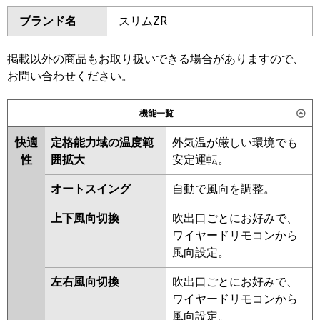
ダイキン
SSRH280CD
SSRH280CND
GCXB28013XU
ブランド名
スリムZR
東芝
RPXB28033MUB
RCXB28043MUB
三菱電機
PCZX-ZRMP280K6
PCZX-
RPXB28033MU
RCXB28043MU
ZRMP280KL6
掲載以外の商品もお取り扱いできる場合がありますので、
RCXB28043XU
RPXB28033M
お問い合わせください。
日立
RPC-GP280RGHP5
RCXB28033M
RCXB28033X
機能一覧
三菱重工
FDEZ2806HP6S
三菱電機
PCZX-ZRMP280KL5
PCZX-
ZRMP280K5
PCZX-ZRMP280K4
快適
定格能力域の温度範
外気温が厳しい環境でも
パナソニック
PA-P280T7GDNC
PA-
PCZX-ZRMP280KL4
PCZX-
性
囲拡大
安定運転。
P280T7GDNCX
PA-P280T7GDC
ZRMP280K3
PCZX-ZRMP280KL3
PCZX-ZRMP280H2
PCZX-
オートスイング
自動で風向を調整。
ZRMP280K2
PCZX-ZRMP280KL2
上下風向切換
吹出口ごとにお好みで、
PCZX-ZRMP280HZ
PCZX-
ワイヤードリモコンから
ZRMP280KZ
PCZX-ZRMP280KLZ
風向設定。
PCZX-ZRP280HY
PCZX-
ZRP280KY
PCZX-ZRP280KLY
左右風向切換
吹出口ごとにお好みで、
PCZX-ZRP280HV
PCZX-
ワイヤードリモコンから
ZRP280KV
PCZX-ZRP280KLV
風向設定。