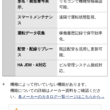
形名・製造番号表
リモコンで機種情報確認
示、
可能。
スマートメンテナン
遠隔で運転状態監視。
ス
運転データ収集
稼働履歴記録で保守効率
化。
配管・配線リプレー
既設配管を流用し更新可
ス
能。
HA JEM・A対応
ビル管理システム接続対
応。
※
機種によって付いていない機能があります。
機能についての詳細はメーカー資料をご確認くださ
い。
各メーカーのカタログ一覧ページはこちらから→