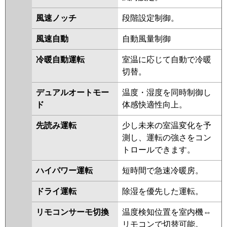
RPXB16023M
RCXB16033M
RCXB16033X
RCXB16012M
風速ノッチ
段階設定制御。
RCXB16012X
風速自動
自動風量制御
三菱電機
PCZX-ZRMP160K5
PCZX-
冷暖自動運転
室温に応じて自動で冷暖
ZRMP160KL5
PCZX-
切替。
ZRMP160KL4
PCZX-ZRMP160K4
PCZX-ZRMP160K3
PCZX-
デュアルオートモー
温度・湿度を同時制御し
ZRMP160KL3
PCZX-ZRMP160H2
ド
体感快適性向上。
PCZX-ZRMP160K2
PCZX-
ZRMP160HZ
PCZX-ZRMP160KZ
先読み運転
少し未来の室温変化を予
PCZX-ZRMP160KLZ
PCZX-
測し、運転の強さをコン
ZRMP160HY
PCZX-ZRMP160KY
トロールできます。
PCZX-ZRMP160KLY
PCZX-
ハイパワー運転
短時間で急速冷暖房。
ZRMP160HV
PCZX-ZRMP160KLV
PCZX-ZRMP160KV
PCZX-
ドライ運転
除湿を優先した運転。
ZRMP160KR
PCZX-
ZRMP160KLR
リモコンサーモ切換
温度検知位置を室内機⇔
リモコンで切替可能。