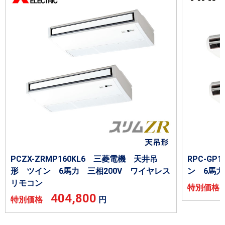
PCZX-ZRMP160KL6 三菱電機 天井吊
RPC-G
形 ツイン 6馬力 三相200V ワイヤレス
ン 6馬力
リモコン
特別価
404,800
特別価格
円