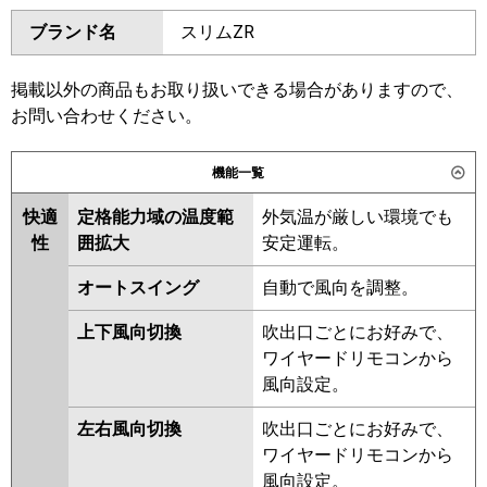
ダイキン
SSRH160CD
SSRH160CND
東芝
GPXB16013MUB
GCXB16013MUB
ブランド名
スリムZR
SSRHU160CD
SSRT160BYD
GCXB16013XU
SSRH160BYD
SSRH160BYND
三菱電機
PCZX-ZRMP160KL6
PCZX-
SSRU160BYD
SSRU160BYND
掲載以外の商品もお取り扱いできる場合がありますので、
ZRMP160K6
SSRHU160BYD
SSRT160BJD
お問い合わせください。
SSRH160BJD
SSRH160BJND
日立
RPC-GP160RGHP9
SSRJH160BJD
SSRU160BJD
機能一覧
SSRU160BJND
SSRHU160BJD
三菱重工
FDEZ1606HP6S
快適
定格能力域の温度範
外気温が厳しい環境でも
SSRJH160BFD
SSRT160BFD
性
囲拡大
安定運転。
SSRH160BFD
SSRH160BFND
パナソニック
PA-P160T7GDNC
PA-
SSRU160BFD
SSRU160BFND
P160T7GDNCX
PA-P160T7GDC
オートスイング
自動で風向を調整。
SSRHU160BFD
SSRT160BCD
SSRHU160BCD
SSRH160BCND
上下風向切換
吹出口ごとにお好みで、
SSRH160BCD
SSRU160BCD
ワイヤードリモコンから
SSRU160BCND
風向設定。
東芝
RPXB16033MUB
RCXB16043MUB
左右風向切換
吹出口ごとにお好みで、
RPXB16033MU
RCXB16043MU
ワイヤードリモコンから
RCXB16043XU
RPXB16033M
風向設定。