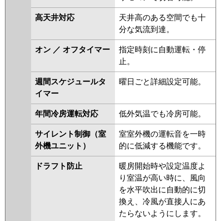
日立
RPC-GP160RGHP8
RPC-
GP160RGHP7
RPC-GP160RGHP6
高天井対応
天井高のある空間でも十
RPC-GP160RGHP5
RPCK-
分な気流到達。
GP160RGHP4
RPC-GP160RGHP4
RPCK-GP160RGHP3
RPC-
オン ／ オフタイマー
指定時刻に自動運転・停
GP160RGHP3
RPCK-AP160GHP7
止。
RPCK-AP160GHP7-kobe
RPCK-
週間スケジュールタ
曜日ごと詳細設定可能。
GP160RGHP2
RPC-AP160GHP7-
イマー
kobe
RPC-AP160GHP7
RPC-
GP160RGHP2
年間冷房運転対応
低外気温でも冷房可能。
三菱重工
FDEZ1605HP5SA
サイレント制御（室
室室外機の運転音を一時
FDEZ1605HP5S
外機ユニット）
的に低減する機能です。
パナソニック
PA-P160T7GDNBX
PA-
ドラフト防止
暖房開始時や設定温度よ
P160T7GDB
PA-P160T7GDNB
り室温が高い時に、風向
PA-P160T7GD
PA-P160T7GDN
を水平吹出に自動的に切
PA-P160V6GDNB
PA-P160T6GDB
換え、冷風が直接人にあ
PA-P160T6GDNB
PA-P160V6GDN
たらないようにします。
PA-P160T6GDA
PA-