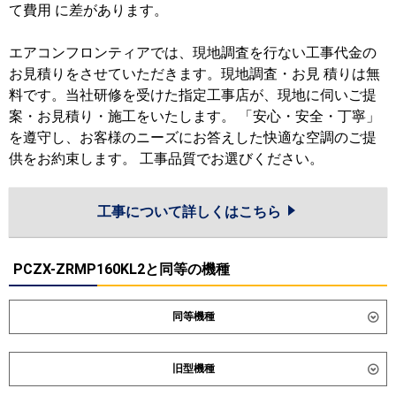
て費用 に差があります。
エアコンフロンティアでは、現地調査を行ない工事代金の
お見積りをさせていただきます。現地調査・お見 積りは無
料です。当社研修を受けた指定工事店が、現地に伺いご提
案・お見積り・施工をいたします。 「安心・安全・丁寧」
を遵守し、お客様のニーズにお答えした快適な空調のご提
供をお約束します。 工事品質でお選びください。
工事について詳しくはこちら
PCZX-ZRMP160KL2と同等の機種
同等機種
ダイキン
SSRH160DD
SSRH160DND
旧型機種
SSRHU160DD