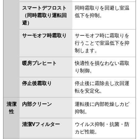
P160T6GDN1
スマートデフロスト
同時霜取りを回避し室温
（同時霜取り運転回
低下を抑制。
避）
サーモオフ時霜取り
サーモオフ時に霜取りを
行うことで室温低下を抑
制します。
暖房プレヒート
快適性を損なわない霜取
り制御。
停止後霜取り
停止後に霜除去し次回運
転を安定化。
清潔
内部クリーン
運転後に内部乾燥しカビ
性
抑制。
清潔Vフィルター
ウイルス抑制・抗菌・防
カビ性能。