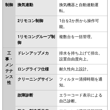
制御
換気連動
換気機器と自動連動運
転。
2リモコン制御
1台を2か所から操作可
能。
1リモコングループ制
複数台を一括管理。
御
工
ドレンアップメカ
排水を持ち上げて排出。
事・
設置自由度向上。
メン
ロングライフ仕様
耐久性向上設計。
テナ
ンス
クリーニングサイン
フィルター清掃時期を通
性
知。
故障診断
エラーコード表示による
自己診断。