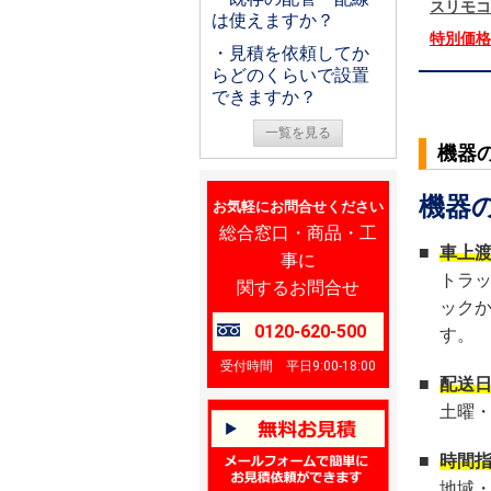
スリモコ
は使えますか？
特別価
・見積を依頼してか
らどのくらいで設置
できますか？
一覧を見る
機器
機器
お気軽にお問合せください
総合窓口・商品・工
■
車上
事に
トラ
関するお問合せ
ック
0120-620-500
す。
受付時間 平日9:00-18:00
■
配送
土曜
■
時間
地域