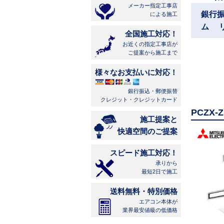
メーカー指定工事店
銀行
による施工
ム 
全国施工対応！
お近くの指定工事店が
ご提案から施工まで
様々なお支払いに対応！
銀行振込・郵便振替
クレジット・クレジットカード
PCZX
施工提案と
快適空間のご提案
スピード施工対応！
承りから
最短2日で施工
送料無料・特別価格
エアコン本体が
業界最安値級の低価格