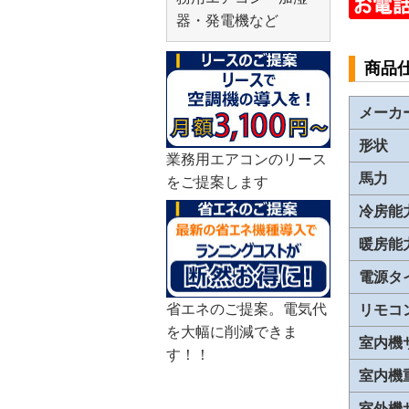
器・発電機など
商品
メーカ
形状
業務用エアコンのリース
馬力
をご提案します
冷房能
暖房能
電源タ
省エネのご提案。電気代
リモコ
を大幅に削減できま
室内機
す！！
室内機
室外機