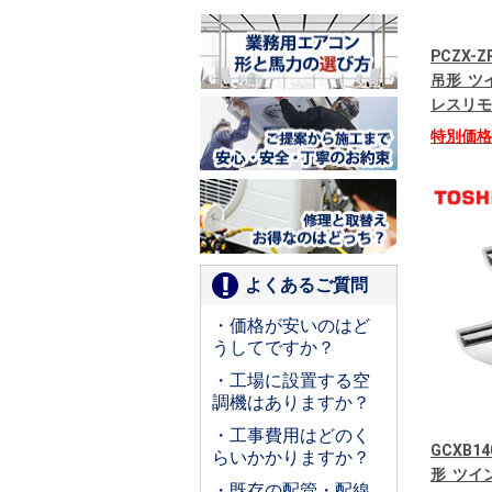
PCZX-
吊形 ツイ
レスリモ
特別価
よくあるご質問
・価格が安いのはど
うしてですか？
・工場に設置する空
調機はありますか？
・工事費用はどのく
GCXB14
らいかかりますか？
形 ツイン
・既存の配管・配線