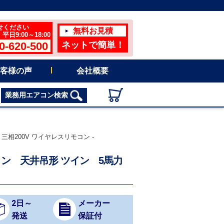
せください
無料お見積
日9:00～18:00
0-620-500
ネットで簡単！
客様の声
会社概要
業務用エアコン検索
三相200V ワイヤレスリモコン -
エアコン 天井吊形 ツイン 5馬力
2日～
メーカー
発送
保証付