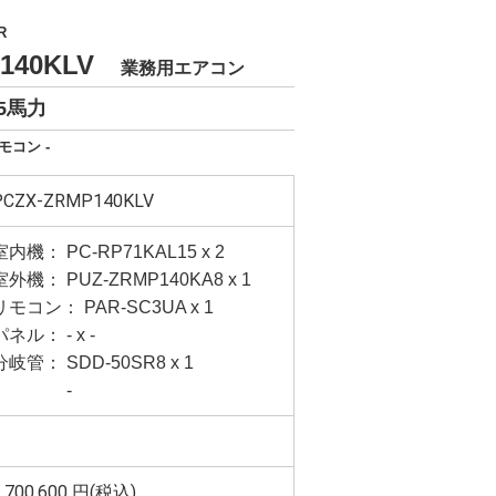
R
P140KLV
業務用エアコン
5馬力
モコン -
PCZX-ZRMP140KLV
室内機： PC-RP71KAL15 x 2
室外機： PUZ-ZRMP140KA8 x 1
リモコン： PAR-SC3UA x 1
パネル： - x -
分岐管： SDD-50SR8 x 1
-
,700,600
円(税込)