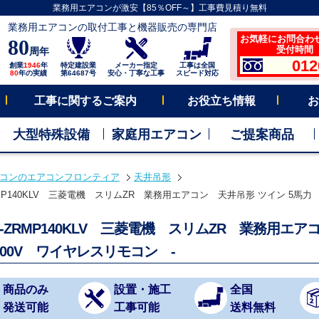
業務用エアコンが激安【85％OFF～】工事費見積り無料
業務用エアコンの取付工事と機器販売の専門店
お気軽にお問合わ
80
受付時間 平
周年
012
創業
1946
年
特定建設業
メーカー指定
工事は全国
80
年の実績
第64687号
安心・丁寧な工事
スピード対応
工事に関するご案内
お役立ち情報
お
大型特殊設備
家庭用エアコン
ご提案商品
コンのエアコンフロンティア
天井吊形
RMP140KLV 三菱電機 スリムZR 業務用エアコン 天井吊形 ツイン 5馬力 
X-ZRMP140KLV 三菱電機 スリムZR 業務用
200V ワイヤレスリモコン -
商品のみ
設置・施工
全国
発送可能
工事可能
送料無料