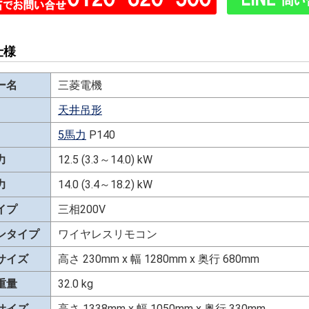
仕様
ー名
三菱電機
天井吊形
5馬力
P140
力
12.5 (3.3～14.0) kW
力
14.0 (3.4～18.2) kW
イプ
三相200V
ンタイプ
ワイヤレスリモコン
サイズ
高さ 230mm x 幅 1280mm x 奥行 680mm
重量
32.0 kg
サイズ
高さ 1338mm x 幅 1050mm x 奥行 330mm