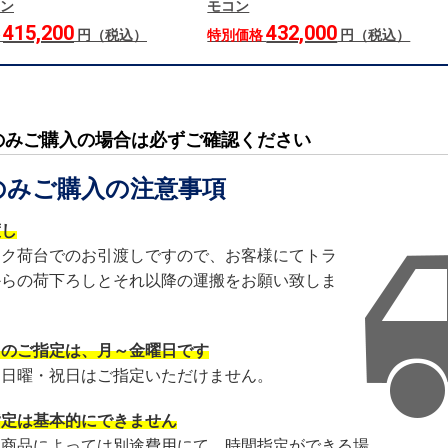
ン
モコン
415,200
432,000
格
円（税込）
特別価格
円（税込）
のみご購入の場合は必ずご確認ください
のみご購入の注意事項
渡し
ック荷台でのお引渡しですので、お客様にてトラ
からの荷下ろしとそれ以降の運搬をお願い致しま
日のご指定は、月～金曜日です
・日曜・祝日はご指定いただけません。
指定は基本的にできません
・商品によっては別途費用にて、時間指定ができる場