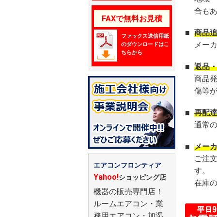
合も
FAXで無料お見積
■
商品
ファックス送信用紙
メー
のダウンロードはこ
ちらから
■
返品
商品
傷等
■
再配
通常
■
メー
ご注
エアコンフロンティア
す。
Yahoo!
ショッピング店
在庫
機器の販売専門店！
ルームエアコン・業
務用エアコン・加湿