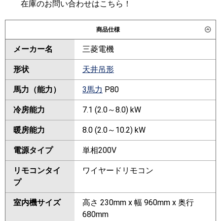
在庫のお問い合わせはこちら！
商品仕様
メーカー名
三菱電機
形状
天井吊形
馬力（能力）
3馬力
P80
冷房能力
7.1 (2.0～8.0) kW
暖房能力
8.0 (2.0～10.2) kW
電源タイプ
単相200V
リモコンタイ
ワイヤードリモコン
プ
室内機サイズ
高さ 230mm x 幅 960mm x 奥行
680mm