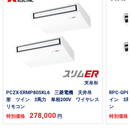
PCZX-ERMP80SKL6 三菱電機 天井吊
RPC-GP
形 ツイン 3馬力 単相200V ワイヤレス
イン 3馬
リモコン
ン
278,000
特別価格
円
特別価