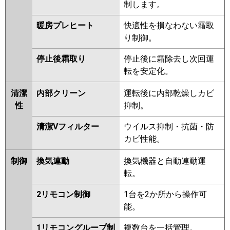
制します。
暖房プレヒート
快適性を損なわない霜取
り制御。
停止後霜取り
停止後に霜除去し次回運
転を安定化。
清潔
内部クリーン
運転後に内部乾燥しカビ
性
抑制。
清潔Vフィルター
ウイルス抑制・抗菌・防
カビ性能。
制御
換気連動
換気機器と自動連動運
転。
2リモコン制御
1台を2か所から操作可
能。
1リモコングループ制
複数台を一括管理。