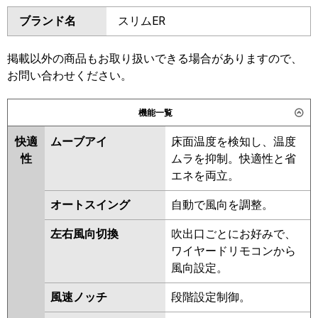
ダイキン
SZRH80BYVD
SZRH80BYNVD
東芝
GCSB08013JXU
ブランド名
スリムER
SZRHU80BYVD
SZRH80BJVD
GCSB08013JMUB
SZRH80BJNVD
SZRU80BJVD
三菱電機
PCZX-ERMP80SKL6
PCZX-
SZRU80BJNVD
SZRHU80BJVD
掲載以外の商品もお取り扱いできる場合がありますので、
ERMP80SK6
SZRH80BFVD
SZRH80BFNVD
お問い合わせください。
SZRU80BFNVD
SZRU80BFVD
日立
RPC-GP80RSHPJ11
SZRHU80BFVD
SZRHU80BCVD
機能一覧
SZRH80BCVD
SZRH80BCNVD
三菱重工
快適
ムーブアイ
床面温度を検知し、温度
SZRU80BCNVD
SZRU80BCVD
性
ムラを抑制。快適性と省
パナソニック
東芝
RCSB08043JMUB
エネを両立。
RCSB08043JMU
RCSB08043JXU
オートスイング
自動で風向を調整。
RCSB08033JM
RCSB08033JX
ACSB08087JM
ACSB08087JX
左右風向切換
吹出口ごとにお好みで、
ワイヤードリモコンから
三菱電機
PCZX-ERMP80SKL5
PCZX-
風向設定。
ERMP80SK5
PCZX-ERMP80SKL4
PCZX-ERMP80SK4
PCZX-
風速ノッチ
段階設定制御。
ERMP80SK3
PCZX-ERMP80SKL3