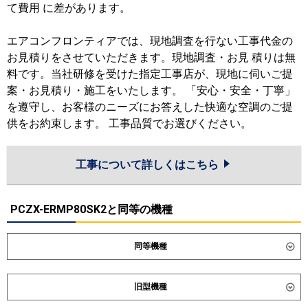
て費用 に差があります。
エアコンフロンティアでは、現地調査を行ない工事代金の
お見積りをさせていただきます。現地調査・お見 積りは無
料です。当社研修を受けた指定工事店が、現地に伺いご提
案・お見積り・施工をいたします。 「安心・安全・丁寧」
を遵守し、お客様のニーズにお答えした快適な空調のご提
供をお約束します。 工事品質でお選びください。
工事について詳しくはこちら
PCZX-ERMP80SK2と同等の機種
同等機種
ダイキン
SZRH80CNVD
SZRH80CVD
旧型機種
SZRHU80CVD