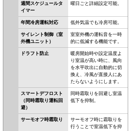
週間スケジュールタ
曜日ごと詳細設定可能。
イマー
年間冷房運転対応
低外気温でも冷房可能。
サイレント制御（室
室室外機の運転音を一時
外機ユニット）
的に低減する機能です。
ドラフト防止
暖房開始時や設定温度よ
り室温が高い時に、風向
を水平吹出に自動的に切
換え、冷風が直接人にあ
たらないようにします。
スマートデフロスト
同時霜取りを回避し室温
（同時霜取り運転回
低下を抑制。
避）
サーモオフ時霜取り
サーモオフ時に霜取りを
行うことで室温低下を抑