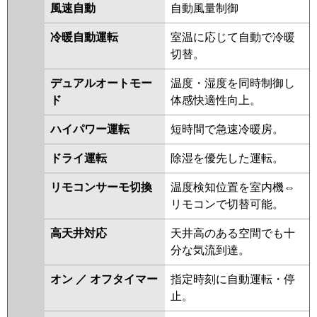
PCZX-ERMP80SKL2
PCZX-
風速自動
自動風量制御
ERMP80SKLZ
PCZX-ERMP80SKZ
PCZX-ERMP80SKY
PCZX-
冷暖自動運転
室温に応じて自動で冷暖
ERMP80SKLY
PCZX-
切替。
ERMP80SKLV
PCZX-ERMP80SKV
デュアルオートモー
温度・湿度を同時制御し
PCZX-ERMP80SKLR
PCZX-
ド
体感快適性向上。
ERMP80SKR
ハイパワー運転
短時間で急速冷暖房。
日立
RPC-GP80RSHPJ9
RPC-
GP80RSHPJ8
RPC-GP80RSHPJ7
ドライ運転
除湿を優先した運転。
RPC-GP80RSHPJ6
RPC-
GP80RSHPJ5
RPC-GP80RSHPJ4
リモコンサーモ切換
温度検知位置を室内機⇔
RPC-GP80RSHPJ3
リモコンで切替可能。
三菱重工
FDEV805HKP5SA
高天井対応
天井高のある空間でも十
FDEV805HKP5S
分な気流到達。
パナソニック
オン ／ オフタイマー
指定時刻に自動運転・停
止。