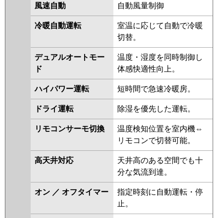
RCEB16041MUB
RCSB16043MUB
風速自動
自動風量制御
RPSB16033MU
RPHB16031MU
冷暖自動運転
室温に応じて自動で冷暖
RCHB16041MU
RCHB16041XU
切替。
RCEB16041MU
RCEB16041XU
RCSB16043XU
RCSB16043MU
デュアルオートモー
温度・湿度を同時制御し
RPHB16031M
RPSB16033M
ド
体感快適性向上。
RCEB16031M
RCEB16031X
RPHB16021M
RPSB16023M
ハイパワー運転
短時間で急速冷暖房。
RCHB16031M
RCHB16031X
ドライ運転
除湿を優先した運転。
APHB16054M-R
APSB16057M
APEB16057M
ACHB16084M
リモコンサーモ切換
温度検知位置を室内機⇔
ACHB16084M-R
ACHB16084X
リモコンで切替可能。
ACHB16084X-R
ACEB16037M
ACEB16037X
RCSB16033M
高天井対応
天井高のある空間でも十
RCSB16033X
ACEB16087M
分な気流到達。
ACEB16087X
ACSB16087M
ACSB16087X
オン ／ オフタイマー
指定時刻に自動運転・停
止。
三菱電機
PCZX-HRMP160K5
PCZX-