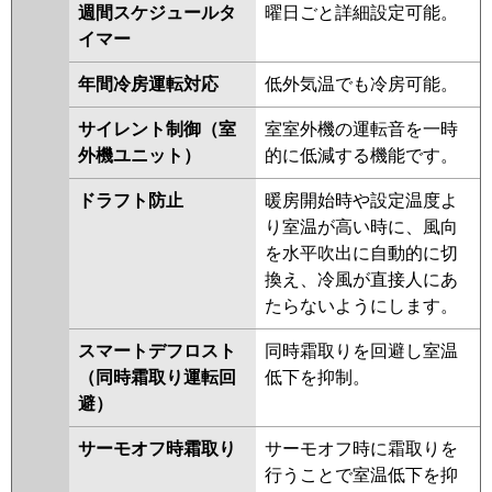
HRMP160KL5
PCZX-ERMP160K5
週間スケジュールタ
曜日ごと詳細設定可能。
PCZX-ERMP160KL5
PCZX-
イマー
HRMP160K4
PCZX-HRMP160KL4
年間冷房運転対応
低外気温でも冷房可能。
PCZX-ERMP160K4
PCZX-
ERMP160KL4
PCZX-HRMP160K3
サイレント制御（室
室室外機の運転音を一時
PCZX-HRMP160KL3
PCZX-
外機ユニット）
的に低減する機能です。
ERMP160K3
PCZX-ERMP160KL3
PCZX-HRMP160H2
PCZX-
ドラフト防止
暖房開始時や設定温度よ
HRMP160KL2
PCZX-HRMP160K2
り室温が高い時に、風向
PCZX-ERMP160H2
PCZX-
を水平吹出に自動的に切
ERMP160K2
PCZX-ERMP160KL2
換え、冷風が直接人にあ
PCZX-HRMP160HZ
PCZX-
たらないようにします。
HRMP160KZ
PCZX-HRMP160KLZ
スマートデフロスト
同時霜取りを回避し室温
PCZX-ERMP160HZ
PCZX-
（同時霜取り運転回
低下を抑制。
ERMP160KLZ
PCZX-HRMP160HY
避）
PCZX-HRMP160KY
PCZX-
HRMP160KLY
PCZX-ERMP160HY
サーモオフ時霜取り
サーモオフ時に霜取りを
PCZX-ERMP160KLY
PCZX-
行うことで室温低下を抑
ERMP160KY
PCZX-HRMP160HV