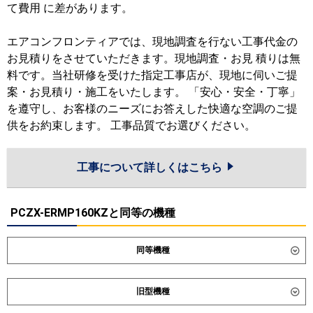
て費用 に差があります。
エアコンフロンティアでは、現地調査を行ない工事代金の
お見積りをさせていただきます。現地調査・お見 積りは無
料です。当社研修を受けた指定工事店が、現地に伺いご提
案・お見積り・施工をいたします。 「安心・安全・丁寧」
を遵守し、お客様のニーズにお答えした快適な空調のご提
供をお約束します。 工事品質でお選びください。
工事について詳しくはこちら
PCZX-ERMP160KZと同等の機種
同等機種
ダイキン
SZRH160CND
SZRH160CD
旧型機種
SZRHU160CD
SDRH160BBD
SDRH160BBND
SDRHU160BCD