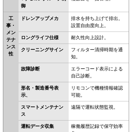
RPCK-AP160HNP6
RPCK-
御
AP160HNP6-kobe
RPC-
工
ドレンアップメカ
排水を持ち上げて排出。
AP160HNP11-kobe
RPC-
事・
設置自由度向上。
AP160HNP11
RPCK-
メン
GP160RSHP2
RPC-GP160RSHP3
ロングライフ仕様
耐久性向上設計。
テナ
三菱重工
FDEK1605HP5SA
ンス
クリーニングサイン
フィルター清掃時期を通
FDEV1605HPA5SA
性
知。
FDEK1605HP5S
FDEV1605HPA5S
FDEVP1605HPA5S
故障診断
エラーコード表示による
自己診断。
パナソニック
PA-P160T7KDNBX
PA-
P160T7HDNBX
PA-P160T7KDNB
形名・製造番号表
リモコンで機種情報確認
PA-P160T7KDB
PA-P160T7HDNB
示、
可能。
PA-P160T7HDB
PA-P160T7KD
スマートメンテナン
遠隔で運転状態監視。
PA-P160T7KDN
PA-P160T7HD
ス
PA-P160T7HDN
PA-P160V6KDNB
PA-P160T6KDB
PA-P160T6KDNB
運転データ収集
稼働履歴記録で保守効率
PA-P160V6CDNB
PA-P160T6CDB