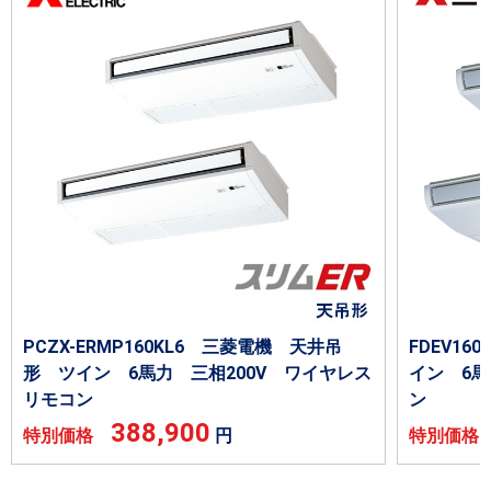
PCZX-ERMP160KL6 三菱電機 天井吊
FDEV1
形 ツイン 6馬力 三相200V ワイヤレス
イン 6馬
リモコン
ン
388,900
特別価格
円
特別価