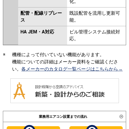
化。
PA-P160T6CDNB
PA-
P160V6HDNB
PA-P160T6HDB
配管・配線リプレー
既設配管を流用し更新可
PA-P160T6HDNB
PA-P160V6KDN
ス
能。
PA-P160T6KDA
PA-P160T6KDN1
PA-P160V6HDN
PA-P160T6HDA
HA JEM・A対応
ビル管理システム接続対
PA-P160T6HDN1
応。
※
機種によって付いていない機能があります。
機能についての詳細はメーカー資料をご確認くださ
い。
各メーカーのカタログ一覧ページはこちらから→
業務用エアコン設置までの流れ