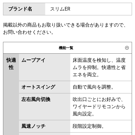
ダイキン
SZRT160BYD
SZRH160BYD
ブランド名
スリムER
SZRH160BYND
SZRHU160BYD
東芝
GPHB16011MUB
GPSB16014MUB
SZRT160BJD
SZRH160BJD
GCHB16011MUB
GCHB16011XU
SZRH160BJND
SZRJH160BJD
掲載以外の商品もお取り扱いできる場合がありますので、
GCEB16011XU
GCEB16011MUB
SZRU160BJD
SZRU160BJND
お問い合わせください。
GCSB16014MUB
GCSB16014XU
SZRHU160BJD
SZRJH160BFD
三菱電機
PCZX-HRMP160K6
PCZX-
SDRT160BD
SDRH160BD
機能一覧
HRMP160KL6
PCZX-
SDRH160BND
SDRU160BD
ERMP160KL6
PCZX-ERMP160K6
快適
ムーブアイ
床面温度を検知し、温度
SDRU160BND
SDRHU160BD
性
ムラを抑制。快適性と省
SZRT160BFD
SZRH160BFD
日立
RPC-GP160RHNP5
RPC-
エネを両立。
SZRH160BFND
SZRU160BFD
GP160RSHP11
SZRU160BFND
SZRHU160BFD
オートスイング
自動で風向を調整。
SZRT160BCD
SZRHU160BCD
三菱重工
FDEV1606HP6S
SZRH160BCD
SZRH160BCND
左右風向切換
吹出口ごとにお好みで、
SZRU160BCD
SZRU160BCND
パナソニック
PA-P160T7KDNC
PA-
ワイヤードリモコンから
P160T7KDNCX
PA-P160T7KDC
風向設定。
東芝
RPSB16034MUB
RCSB16044MUB
PA-P160T7HDNCX
PA-
RCSB16044XU
RPHB16031MUB
P160T7HDC
PA-P160T7HDNC
風速ノッチ
段階設定制御。
RPSB16033MUB
RCHB16041MUB