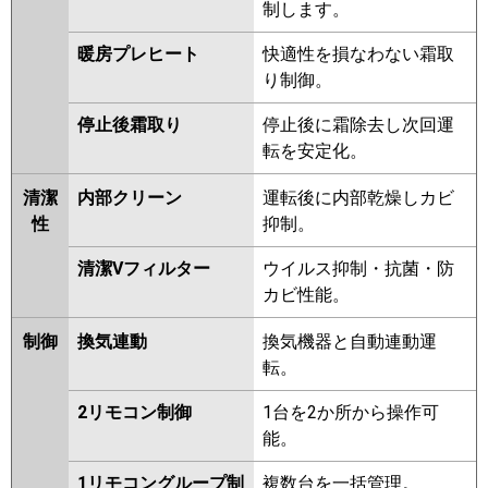
制します。
PCZX-HRMP160KV
PCZX-
HRMP160KLV
PCZX-ERMP160HW
暖房プレヒート
快適性を損なわない霜取
PCZX-ERMP160KW
PCZX-
り制御。
ERMP160KLW
PCZX-ERMP160HV
PCZX-ERMP160KV
PCZX-
停止後霜取り
停止後に霜除去し次回運
ERMP160KLV
PCZX-ERMP160KR
転を安定化。
PCZX-ERMP160KLR
清潔
内部クリーン
運転後に内部乾燥しカビ
日立
RPC-GP160RHNP4
RPC-
性
抑制。
GP160RSHP9
RPC-GP160RHNP3
清潔Vフィルター
ウイルス抑制・抗菌・防
RPC-GP160RSHP8
RPC-
カビ性能。
GP160RHNP2
RPC-GP160RSHP7
RPCK-GP160RHNP1
RPC-
制御
換気連動
換気機器と自動連動運
GP160RHNP1
RPCK-
転。
GP160RSHP5
RPC-GP160RSHP6
RPCK-GP160RSHP4
RPC-
2リモコン制御
1台を2か所から操作可
GP160RSHP5
RPCK-GP160RHNP
能。
RPC-GP160RHNP
RPCK-
GP160RSHP3
RPC-GP160RSHP4
1リモコングループ制
複数台を一括管理。