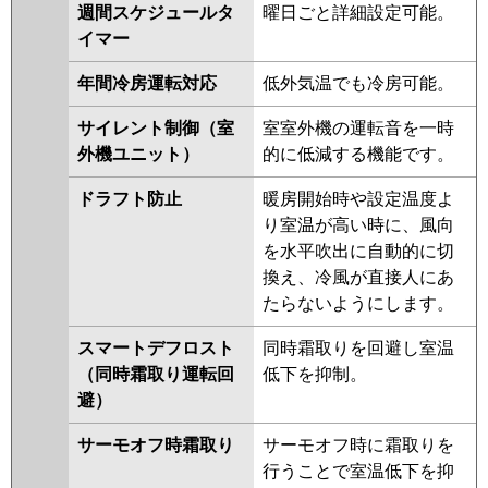
HRMP160KL5
PCZX-ERMP160K5
週間スケジュールタ
曜日ごと詳細設定可能。
PCZX-ERMP160KL5
PCZX-
イマー
HRMP160K4
PCZX-HRMP160KL4
年間冷房運転対応
低外気温でも冷房可能。
PCZX-ERMP160K4
PCZX-
ERMP160KL4
PCZX-HRMP160K3
サイレント制御（室
室室外機の運転音を一時
PCZX-HRMP160KL3
PCZX-
外機ユニット）
的に低減する機能です。
ERMP160K3
PCZX-ERMP160KL3
PCZX-HRMP160H2
PCZX-
ドラフト防止
暖房開始時や設定温度よ
HRMP160KL2
PCZX-HRMP160K2
り室温が高い時に、風向
PCZX-ERMP160H2
PCZX-
を水平吹出に自動的に切
ERMP160K2
PCZX-ERMP160KL2
換え、冷風が直接人にあ
PCZX-HRMP160HZ
PCZX-
たらないようにします。
HRMP160KZ
PCZX-HRMP160KLZ
スマートデフロスト
同時霜取りを回避し室温
PCZX-ERMP160HZ
PCZX-
（同時霜取り運転回
低下を抑制。
ERMP160KZ
PCZX-ERMP160KLZ
避）
PCZX-HRMP160HY
PCZX-
HRMP160KY
PCZX-HRMP160KLY
サーモオフ時霜取り
サーモオフ時に霜取りを
PCZX-ERMP160HY
PCZX-
行うことで室温低下を抑
ERMP160KLY
PCZX-HRMP160HV