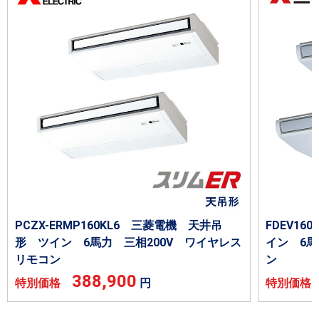
PCZX-ERMP160KL6 三菱電機 天井吊
FDEV1
形 ツイン 6馬力 三相200V ワイヤレス
イン 6馬
リモコン
ン
388,900
特別価格
円
特別価