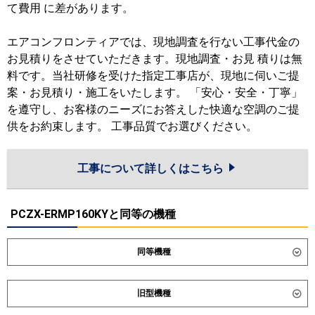
て費用 に差があります。
エアコンフロンティアでは、現地調査を行ない工事代金の
お見積りをさせていただきます。現地調査・お見 積りは無
料です。当社研修を受けた指定工事店が、現地に伺いご提
案・お見積り・施工をいたします。 「安心・安全・丁寧」
を遵守し、お客様のニーズにお答えした快適な空調のご提
供をお約束します。 工事品質でお選びください。
工事について詳しくはこちら
PCZX-ERMP160KYと同等の機種
同等機種
ダイキン
SZRH160CND
SZRH160CD
旧型機種
SZRHU160CD
SDRH160BBD
SDRH160BBND
SDRHU160BCD