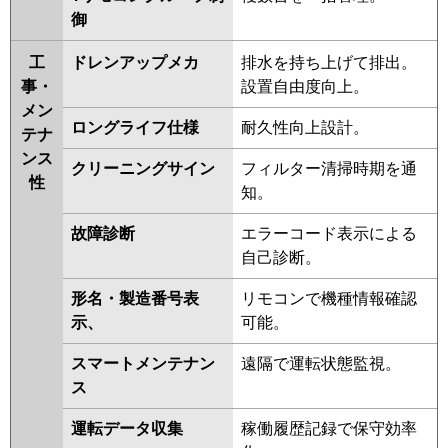
RPCK-AP160HNP6
RPCK-
御
AP160HNP6-kobe
RPC-
工
ドレンアップメカ
排水を持ち上げて排出。
AP160HNP11-kobe
RPC-
事・
設置自由度向上。
AP160HNP11
RPCK-
メン
GP160RSHP2
RPC-GP160RSHP3
ロングライフ仕様
耐久性向上設計。
テナ
三菱重工
FDEK1605HP5SA
ンス
クリーニングサイン
フィルター清掃時期を通
FDEV1605HPA5SA
性
知。
FDEK1605HP5S
FDEV1605HPA5S
FDEVP1605HPA5S
故障診断
エラーコード表示による
自己診断。
パナソニック
PA-P160T7KDNBX
PA-
P160T7HDNBX
PA-P160T7KDNB
形名・製造番号表
リモコンで機種情報確認
PA-P160T7KDB
PA-P160T7HDNB
示、
可能。
PA-P160T7HDB
PA-P160T7KD
スマートメンテナン
遠隔で運転状態監視。
PA-P160T7KDN
PA-P160T7HD
ス
PA-P160T7HDN
PA-P160V6KDNB
PA-P160T6KDB
PA-P160T6KDNB
運転データ収集
稼働履歴記録で保守効率
PA-P160V6CDNB
PA-P160T6CDB