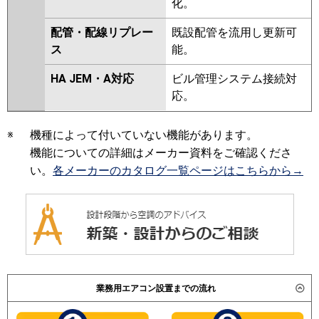
化。
PA-P160T6CDNB
PA-
P160V6HDNB
PA-P160T6HDB
配管・配線リプレー
既設配管を流用し更新可
PA-P160T6HDNB
PA-P160V6KDN
ス
能。
PA-P160T6KDA
PA-P160T6KDN1
PA-P160V6HDN
PA-P160T6HDA
HA JEM・A対応
ビル管理システム接続対
PA-P160T6HDN1
応。
※
機種によって付いていない機能があります。
機能についての詳細はメーカー資料をご確認くださ
い。
各メーカーのカタログ一覧ページはこちらから→
業務用エアコン設置までの流れ