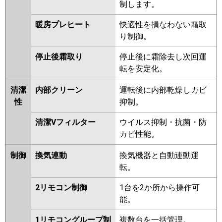
制します。
PCZX-HRMP160KV
PCZX-
HRMP160KLV
PCZX-ERMP160HW
暖房プレヒート
快適性を損なわない霜取
PCZX-ERMP160KW
PCZX-
り制御。
ERMP160KLW
PCZX-ERMP160HV
PCZX-ERMP160KV
PCZX-
停止後霜取り
停止後に霜除去し次回運
ERMP160KLV
PCZX-ERMP160KR
転を安定化。
PCZX-ERMP160KLR
清潔
内部クリーン
運転後に内部乾燥しカビ
日立
RPC-GP160RHNP4
RPC-
性
抑制。
GP160RSHP9
RPC-GP160RHNP3
清潔Vフィルター
ウイルス抑制・抗菌・防
RPC-GP160RSHP8
RPC-
カビ性能。
GP160RHNP2
RPC-GP160RSHP7
RPCK-GP160RHNP1
RPC-
制御
換気連動
換気機器と自動連動運
GP160RHNP1
RPCK-
転。
GP160RSHP5
RPC-GP160RSHP6
RPCK-GP160RSHP4
RPC-
2リモコン制御
1台を2か所から操作可
GP160RSHP5
RPCK-GP160RHNP
能。
RPC-GP160RHNP
RPCK-
GP160RSHP3
RPC-GP160RSHP4
1リモコングループ制
複数台を一括管理。