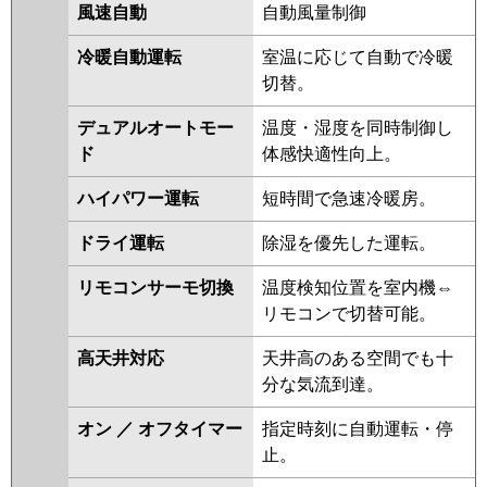
RCEB16041MUB
RCSB16043MUB
風速自動
自動風量制御
RPSB16033MU
RPHB16031MU
冷暖自動運転
室温に応じて自動で冷暖
RCHB16041MU
RCHB16041XU
切替。
RCEB16041MU
RCEB16041XU
RCSB16043XU
RCSB16043MU
デュアルオートモー
温度・湿度を同時制御し
RPHB16031M
RPSB16033M
ド
体感快適性向上。
RCEB16031M
RCEB16031X
RPHB16021M
RPSB16023M
ハイパワー運転
短時間で急速冷暖房。
RCHB16031M
RCHB16031X
ドライ運転
除湿を優先した運転。
APHB16054M-R
APSB16057M
APEB16057M
ACHB16084M
リモコンサーモ切換
温度検知位置を室内機⇔
ACHB16084M-R
ACHB16084X
リモコンで切替可能。
ACHB16084X-R
ACEB16037M
ACEB16037X
RCSB16033M
高天井対応
天井高のある空間でも十
RCSB16033X
ACEB16087M
分な気流到達。
ACEB16087X
ACSB16087M
ACSB16087X
オン ／ オフタイマー
指定時刻に自動運転・停
止。
三菱電機
PCZX-HRMP160K5
PCZX-