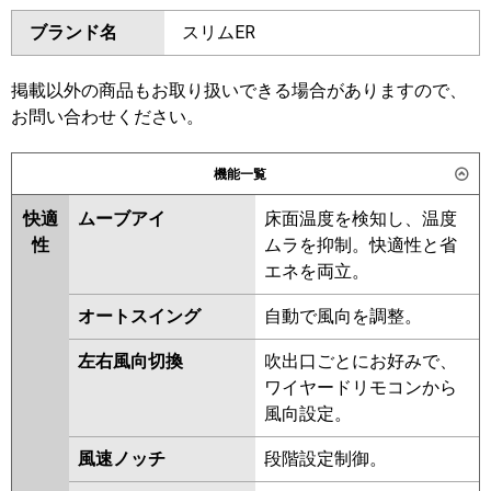
ダイキン
SZRT160BYD
SZRH160BYD
ブランド名
スリムER
SZRH160BYND
SZRHU160BYD
東芝
GPHB16011MUB
GPSB16014MUB
SZRT160BJD
SZRH160BJD
GCHB16011MUB
GCHB16011XU
SZRH160BJND
SZRJH160BJD
掲載以外の商品もお取り扱いできる場合がありますので、
GCEB16011XU
GCEB16011MUB
SZRU160BJD
SZRU160BJND
お問い合わせください。
GCSB16014MUB
GCSB16014XU
SZRHU160BJD
SZRJH160BFD
三菱電機
PCZX-HRMP160K6
PCZX-
SDRT160BD
SDRH160BD
機能一覧
HRMP160KL6
PCZX-
SDRH160BND
SDRU160BD
ERMP160KL6
PCZX-ERMP160K6
快適
ムーブアイ
床面温度を検知し、温度
SDRU160BND
SDRHU160BD
性
ムラを抑制。快適性と省
SZRT160BFD
SZRH160BFD
日立
RPC-GP160RHNP5
RPC-
エネを両立。
SZRH160BFND
SZRU160BFD
GP160RSHP11
SZRU160BFND
SZRHU160BFD
オートスイング
自動で風向を調整。
SZRT160BCD
SZRHU160BCD
三菱重工
FDEV1606HP6S
SZRH160BCD
SZRH160BCND
左右風向切換
吹出口ごとにお好みで、
SZRU160BCD
SZRU160BCND
パナソニック
PA-P160T7KDNC
PA-
ワイヤードリモコンから
P160T7KDNCX
PA-P160T7KDC
風向設定。
東芝
RPSB16034MUB
RCSB16044MUB
PA-P160T7HDNCX
PA-
RCSB16044XU
RPHB16031MUB
P160T7HDC
PA-P160T7HDNC
風速ノッチ
段階設定制御。
RPSB16033MUB
RCHB16041MUB