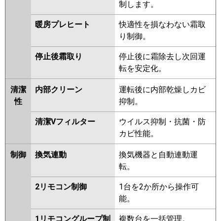
制します。
PCZX-HRMP160KV
PCZX-
HRMP160KLV
PCZX-ERMP160HW
暖房プレヒート
快適性を損なわない霜取
PCZX-ERMP160KW
PCZX-
り制御。
ERMP160KLW
PCZX-ERMP160HV
PCZX-ERMP160KV
PCZX-
停止後霜取り
停止後に霜除去し次回運
ERMP160KLV
PCZX-ERMP160KR
転を安定化。
PCZX-ERMP160KLR
清潔
内部クリーン
運転後に内部乾燥しカビ
日立
RPC-GP160RHNP4
RPC-
性
抑制。
GP160RSHP9
RPC-GP160RHNP3
清潔Vフィルター
ウイルス抑制・抗菌・防
RPC-GP160RSHP8
RPC-
カビ性能。
GP160RHNP2
RPC-GP160RSHP7
RPCK-GP160RHNP1
RPC-
制御
換気連動
換気機器と自動連動運
GP160RHNP1
RPCK-
転。
GP160RSHP5
RPC-GP160RSHP6
RPCK-GP160RSHP4
RPC-
2リモコン制御
1台を2か所から操作可
GP160RSHP5
RPCK-GP160RHNP
能。
RPC-GP160RHNP
RPCK-
GP160RSHP3
RPC-GP160RSHP4
1リモコングループ制
複数台を一括管理。