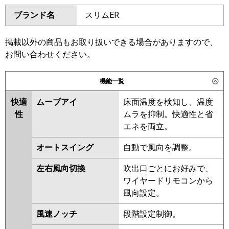
ダイキン
SZRT160BYD
SZRH160BYD
ブランド名
スリムER
SZRH160BYND
SZRHU160BYD
東芝
GPHB16011MUB
GPSB16014MUB
SZRT160BJD
SZRH160BJD
GCHB16011MUB
GCHB16011XU
SZRH160BJND
SZRJH160BJD
掲載以外の商品もお取り扱いできる場合がありますので、
GCEB16011XU
GCEB16011MUB
SZRU160BJD
SZRU160BJND
お問い合わせください。
GCSB16014MUB
GCSB16014XU
SZRHU160BJD
SZRJH160BFD
三菱電機
PCZX-HRMP160K6
PCZX-
SDRT160BD
SDRH160BD
機能一覧
HRMP160KL6
PCZX-
SDRH160BND
SDRU160BD
ERMP160KL6
PCZX-ERMP160K6
快適
ムーブアイ
床面温度を検知し、温度
SDRU160BND
SDRHU160BD
性
ムラを抑制。快適性と省
SZRT160BFD
SZRH160BFD
日立
RPC-GP160RHNP5
RPC-
エネを両立。
SZRH160BFND
SZRU160BFD
GP160RSHP11
SZRU160BFND
SZRHU160BFD
オートスイング
自動で風向を調整。
SZRT160BCD
SZRHU160BCD
三菱重工
FDEV1606HP6S
SZRH160BCD
SZRH160BCND
左右風向切換
吹出口ごとにお好みで、
SZRU160BCD
SZRU160BCND
パナソニック
PA-P160T7KDNC
PA-
ワイヤードリモコンから
P160T7KDNCX
PA-P160T7KDC
風向設定。
東芝
RPSB16034MUB
RCSB16044MUB
PA-P160T7HDNCX
PA-
RCSB16044XU
RPHB16031MUB
P160T7HDC
PA-P160T7HDNC
風速ノッチ
段階設定制御。
RPSB16033MUB
RCHB16041MUB