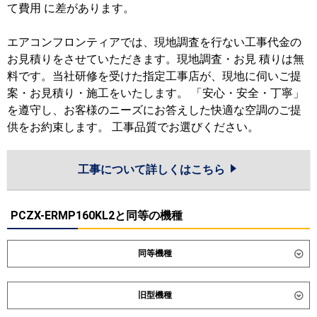
て費用 に差があります。
エアコンフロンティアでは、現地調査を行ない工事代金の
お見積りをさせていただきます。現地調査・お見 積りは無
料です。当社研修を受けた指定工事店が、現地に伺いご提
案・お見積り・施工をいたします。 「安心・安全・丁寧」
を遵守し、お客様のニーズにお答えした快適な空調のご提
供をお約束します。 工事品質でお選びください。
工事について詳しくはこちら
PCZX-ERMP160KL2と同等の機種
同等機種
ダイキン
SZRH160CND
SZRH160CD
旧型機種
SZRHU160CD
SDRH160BBD
SDRH160BBND
SDRHU160BCD