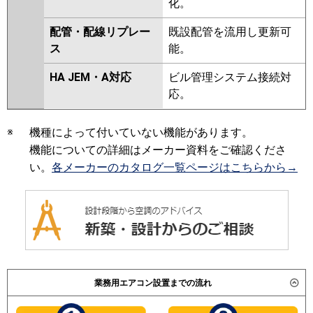
化。
PA-P160T6CDNB
PA-
P160V6HDNB
PA-P160T6HDB
配管・配線リプレー
既設配管を流用し更新可
PA-P160T6HDNB
PA-P160V6KDN
ス
能。
PA-P160T6KDA
PA-P160T6KDN1
PA-P160V6HDN
PA-P160T6HDA
HA JEM・A対応
ビル管理システム接続対
PA-P160T6HDN1
応。
※
機種によって付いていない機能があります。
機能についての詳細はメーカー資料をご確認くださ
い。
各メーカーのカタログ一覧ページはこちらから→
業務用エアコン設置までの流れ