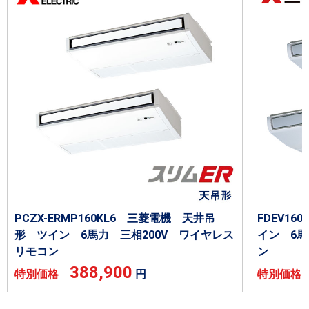
PCZX-ERMP160KL6 三菱電機 天井吊
FDEV1
形 ツイン 6馬力 三相200V ワイヤレス
イン 6馬
リモコン
ン
388,900
特別価格
円
特別価