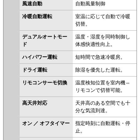
RCEB16041MUB
RCSB16043MUB
風速自動
自動風量制御
RPSB16033MU
RPHB16031MU
冷暖自動運転
室温に応じて自動で冷暖
RCHB16041MU
RCHB16041XU
切替。
RCEB16041MU
RCEB16041XU
RCSB16043XU
RCSB16043MU
デュアルオートモー
温度・湿度を同時制御し
RPHB16031M
RPSB16033M
ド
体感快適性向上。
RCEB16031M
RCEB16031X
RPHB16021M
RPSB16023M
ハイパワー運転
短時間で急速冷暖房。
RCHB16031M
RCHB16031X
ドライ運転
除湿を優先した運転。
APHB16054M-R
APSB16057M
APEB16057M
ACHB16084M
リモコンサーモ切換
温度検知位置を室内機⇔
ACHB16084M-R
ACHB16084X
リモコンで切替可能。
ACHB16084X-R
ACEB16037M
ACEB16037X
RCSB16033M
高天井対応
天井高のある空間でも十
RCSB16033X
ACEB16087M
分な気流到達。
ACEB16087X
ACSB16087M
ACSB16087X
オン ／ オフタイマー
指定時刻に自動運転・停
止。
三菱電機
PCZX-HRMP160K5
PCZX-