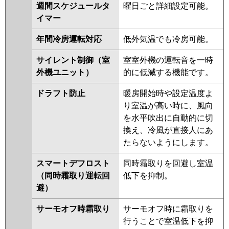
HRMP160KL5
PCZX-ERMP160K5
週間スケジュールタ
曜日ごと詳細設定可能。
PCZX-ERMP160KL5
PCZX-
イマー
HRMP160K4
PCZX-HRMP160KL4
年間冷房運転対応
低外気温でも冷房可能。
PCZX-ERMP160K4
PCZX-
ERMP160KL4
PCZX-HRMP160K3
サイレント制御（室
室室外機の運転音を一時
PCZX-HRMP160KL3
PCZX-
外機ユニット）
的に低減する機能です。
ERMP160K3
PCZX-ERMP160KL3
PCZX-HRMP160H2
PCZX-
ドラフト防止
暖房開始時や設定温度よ
HRMP160KL2
PCZX-HRMP160K2
り室温が高い時に、風向
PCZX-ERMP160H2
PCZX-
を水平吹出に自動的に切
ERMP160K2
PCZX-HRMP160HZ
換え、冷風が直接人にあ
PCZX-HRMP160KZ
PCZX-
たらないようにします。
HRMP160KLZ
PCZX-ERMP160HZ
スマートデフロスト
同時霜取りを回避し室温
PCZX-ERMP160KZ
PCZX-
（同時霜取り運転回
低下を抑制。
ERMP160KLZ
PCZX-HRMP160HY
避）
PCZX-HRMP160KY
PCZX-
HRMP160KLY
PCZX-ERMP160HY
サーモオフ時霜取り
サーモオフ時に霜取りを
PCZX-ERMP160KLY
PCZX-
行うことで室温低下を抑
ERMP160KY
PCZX-HRMP160HV