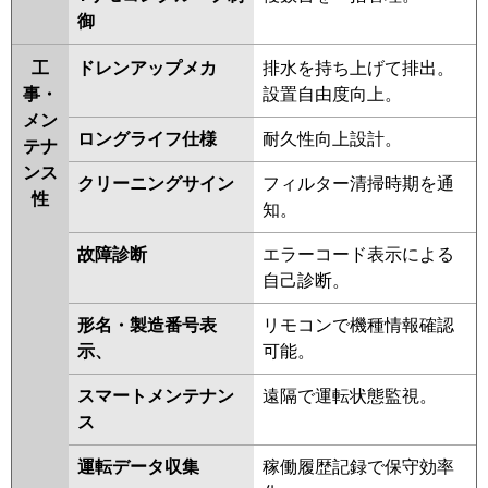
RPCK-AP160HNP6
RPCK-
御
AP160HNP6-kobe
RPC-
工
ドレンアップメカ
排水を持ち上げて排出。
AP160HNP11-kobe
RPC-
事・
設置自由度向上。
AP160HNP11
RPCK-
メン
GP160RSHP2
RPC-GP160RSHP3
ロングライフ仕様
耐久性向上設計。
テナ
三菱重工
FDEK1605HP5SA
ンス
クリーニングサイン
フィルター清掃時期を通
FDEV1605HPA5SA
性
知。
FDEK1605HP5S
FDEV1605HPA5S
FDEVP1605HPA5S
故障診断
エラーコード表示による
自己診断。
パナソニック
PA-P160T7KDNBX
PA-
P160T7HDNBX
PA-P160T7KDNB
形名・製造番号表
リモコンで機種情報確認
PA-P160T7KDB
PA-P160T7HDNB
示、
可能。
PA-P160T7HDB
PA-P160T7KD
スマートメンテナン
遠隔で運転状態監視。
PA-P160T7KDN
PA-P160T7HD
ス
PA-P160T7HDN
PA-P160V6KDNB
PA-P160T6KDB
PA-P160T6KDNB
運転データ収集
稼働履歴記録で保守効率
PA-P160V6CDNB
PA-P160T6CDB