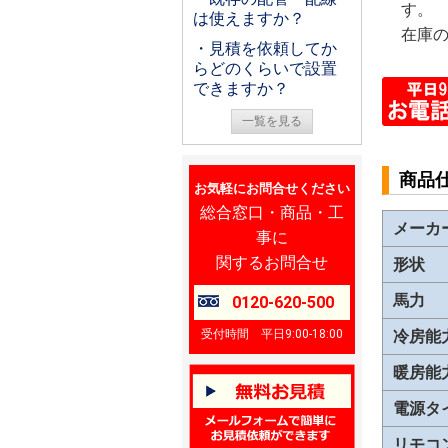
す。
は使えますか？
在庫
・見積を依頼してか
らどのくらいで設置
できますか？
一覧を見る
商品
お気軽にお問合せください
総合窓口・商品・工
メーカ
事に
関するお問合せ
形状
馬力
0120-620-500
受付時間 平日9:00-18:00
冷房能
暖房能
電源タ
リモコ