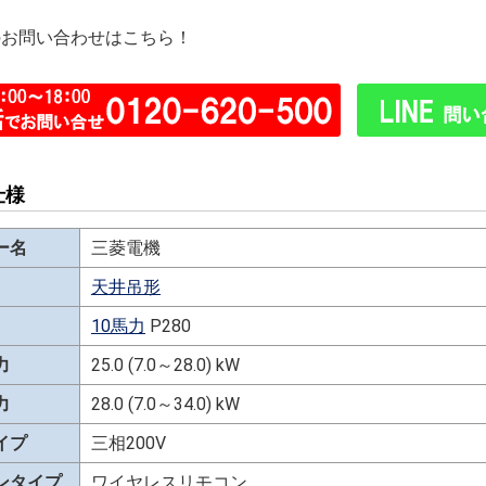
のお問い合わせはこちら！
仕様
ー名
三菱電機
天井吊形
10馬力
P280
力
25.0 (7.0～28.0) kW
力
28.0 (7.0～34.0) kW
イプ
三相200V
ンタイプ
ワイヤレスリモコン