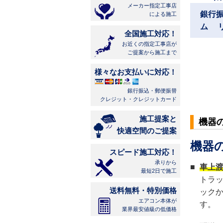
メーカー指定工事店
銀行
による施工
ム 
全国施工対応！
お近くの指定工事店が
ご提案から施工まで
様々なお支払いに対応！
銀行振込・郵便振替
クレジット・クレジットカード
施工提案と
機器
快適空間のご提案
機器
スピード施工対応！
承りから
■
車上
最短2日で施工
トラ
送料無料・特別価格
ック
エアコン本体が
す。
業界最安値級の低価格