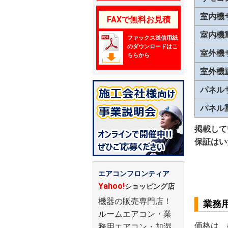
室内機
FAXで無料お見積
室内機
ファックス送信用紙
のダウンロードはこ
室外機
ちらから
室外機
パネル
パネル
掲載して
保証はい
エアコンフロンティア
Yahoo!
ショッピング店
機器の販売専門店！
業務
ルームエアコン・業
価格は、
務用エアコン・加湿