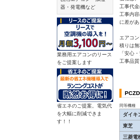
工事代金
器・発電機など
工事内容
に差があ
エアコン
積りは無
「安心・
業務用エアコンのリース
工事品質
をご提案します
PCZ
省エネのご提案。電気代
同等機種
を大幅に削減できま
ダイキ
す！！
東芝
三菱電