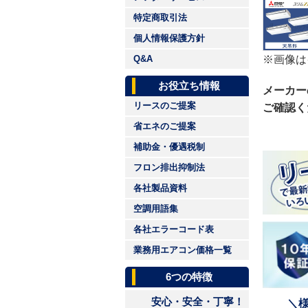
特定商取引法
個人情報保護方針
※画像は
Q&A
お役立ち情報
メーカー
リースのご提案
ご確認く
省エネのご提案
補助金・優遇税制
フロン排出抑制法
各社製品資料
空調用語集
各社エラーコード表
業務用エアコン価格一覧
6つの特徴
安心・安全・丁寧！
＼