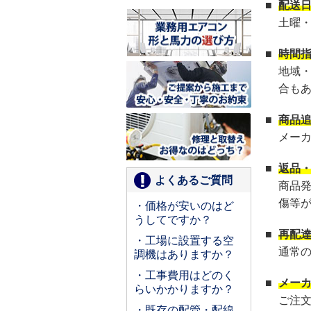
■
配送
土曜
■
時間
地域
合も
■
商品
メー
■
返品
よくあるご質問
商品
傷等
・価格が安いのはど
うしてですか？
■
再配
・工場に設置する空
通常
調機はありますか？
・工事費用はどのく
■
メー
らいかかりますか？
ご注
・既存の配管・配線