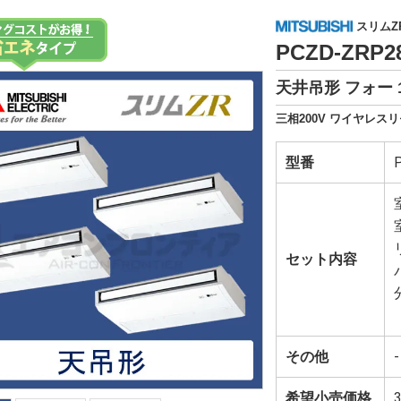
スリムZ
PCZD-ZRP
天井吊形 フォー 
三相200V ワイヤレスリ
型番
セット内容
その他
-
希望小売価格
3