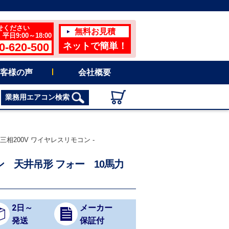
せください
無料お見積
日9:00～18:00
0-620-500
ネットで簡単！
客様の声
会社概要
業務用エアコン検索
三相200V ワイヤレスリモコン -
アコン 天井吊形 フォー 10馬力
2日～
メーカー
発送
保証付