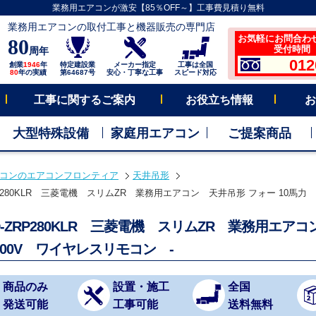
業務用エアコンが激安【85％OFF～】工事費見積り無料
業務用エアコンの取付工事と機器販売の専門店
お気軽にお問合わ
80
受付時間 平
周年
012
創業
1946
年
特定建設業
メーカー指定
工事は全国
80
年の実績
第64687号
安心・丁寧な工事
スピード対応
工事に関するご案内
お役立ち情報
お
大型特殊設備
家庭用エアコン
ご提案商品
コンのエアコンフロンティア
天井吊形
RP280KLR 三菱電機 スリムZR 業務用エアコン 天井吊形 フォー 10馬力 
D-ZRP280KLR 三菱電機 スリムZR 業務用エ
200V ワイヤレスリモコン -
商品のみ
設置・施工
全国
発送可能
工事可能
送料無料