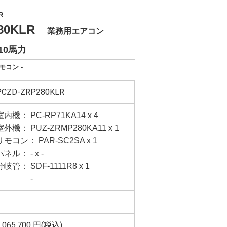
R
280KLR
業務用エアコン
10馬力
モコン -
PCZD-ZRP280KLR
室内機： PC-RP71KA14 x 4
室外機： PUZ-ZRMP280KA11 x 1
リモコン： PAR-SC2SA x 1
パネル： - x -
分岐管： SDF-1111R8 x 1
-
,065,700
円(税込)