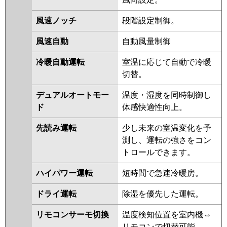
RCXA08043JXU
RPXA08033JM
RPXA08023JM
RCXA08033JM
風速ノッチ
段階設定制御。
RCXA08033JX
RCXA08012JX
風速自動
自動風量制御
RCXA08012JM
冷暖自動運転
室温に応じて自動で冷暖
三菱電機
PCZ-ZRMP80SKL5
PCZ-
切替。
ZRMP80SK5
PCZ-ZRMP80SK4
PCZ-ZRMP80SKL4
PCZ-
デュアルオートモー
温度・湿度を同時制御し
ZRMP80SKL3
PCZ-ZRMP80SK3
ド
体感快適性向上。
PCZ-ZRMP80SH2
PCZ-
ZRMP80SK2
PCZ-ZRMP80SKL2
先読み運転
少し未来の室温変化を予
PCZ-ZRMP80SHZ
PCZ-
測し、運転の強さをコン
ZRMP80SKZ
PCZ-ZRMP80SKLZ
トロールできます。
PCZ-ZRMP80SHY
PCZ-
ハイパワー運転
短時間で急速冷暖房。
ZRMP80SKLY
PCZ-ZRMP80SKY
PCZ-ZRMP80SHV
PCZ-
ドライ運転
除湿を優先した運転。
ZRMP80SKLV
PCZ-ZRMP80SKV
PCZ-ZRMP80SKLR
PCZ-
リモコンサーモ切換
温度検知位置を室内機⇔
ZRMP80SKR
リモコンで切替可能。