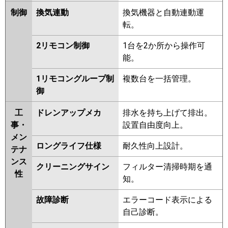
制御
換気連動
換気機器と自動連動運
転。
2リモコン制御
1台を2か所から操作可
能。
1リモコングループ制
複数台を一括管理。
御
工
ドレンアップメカ
排水を持ち上げて排出。
事・
設置自由度向上。
メン
ロングライフ仕様
耐久性向上設計。
テナ
ンス
クリーニングサイン
フィルター清掃時期を通
性
知。
故障診断
エラーコード表示による
自己診断。