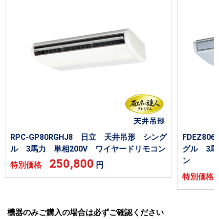
RPC-GP80RGHJ8 日立 天井吊形 シング
FDEZ8
ル 3馬力 単相200V ワイヤードリモコン
グル 3馬
ン
250,800
特別価格
円
特別価
機器のみご購入の場合は必ずご確認ください