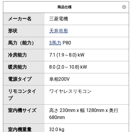
商品仕様
メーカー名
三菱電機
形状
天井吊形
馬力（能力）
3馬力
P80
冷房能力
7.1 (1.9～8.0) kW
暖房能力
8.0 (2.0～10.8) kW
電源タイプ
単相200V
リモコンタイ
ワイヤレスリモコン
プ
室内機サイズ
高さ 230mm x 幅 1280mm x 奥行
680mm
室内機重量
32.0 kg