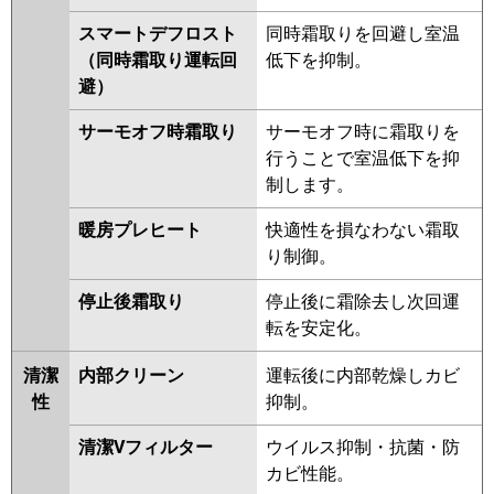
スマートデフロスト
同時霜取りを回避し室温
（同時霜取り運転回
低下を抑制。
避）
サーモオフ時霜取り
サーモオフ時に霜取りを
行うことで室温低下を抑
制します。
暖房プレヒート
快適性を損なわない霜取
り制御。
停止後霜取り
停止後に霜除去し次回運
転を安定化。
清潔
内部クリーン
運転後に内部乾燥しカビ
性
抑制。
清潔Vフィルター
ウイルス抑制・抗菌・防
カビ性能。