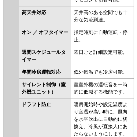
日立
RPC-GP80RGHJ7
RPC-
高天井対応
天井高のある空間でも十
GP80RGHJ6
RPC-GP80RGHJ5
分な気流到達。
RPCK-GP80RGHJ4
RPC-
GP80RGHJ4
RPCK-GP80RGHJ3
オン ／ オフタイマー
指定時刻に自動運転・停
RPC-GP80RGHJ3
RPCK-
止。
AP80GHJ7
RPCK-GP80RGHJ2
週間スケジュールタ
曜日ごと詳細設定可能。
RPC-AP80GHJ7
RPC-GP80RGHJ2
イマー
RPC-AP80GHJ6
RPC-
GP80RGHJ1
年間冷房運転対応
低外気温でも冷房可能。
三菱重工
FDEZ805HK5SA
FDEZ805HK5S
サイレント制御（室
室室外機の運転音を一時
外機ユニット）
的に低減する機能です。
パナソニック
PA-P80T7SGNBX
PA-P80T7SGNB
PA-P80T7SGB
PA-P80T7SG
PA-
ドラフト防止
暖房開始時や設定温度よ
P80T7SGN
PA-P80V6SGNB
PA-
り室温が高い時に、風向
P80T6SGB
PA-P80T6SGNB
PA-
を水平吹出に自動的に切
P80V6SGN
PA-P80T6SGA
PA-
換え、冷風が直接人にあ
P80T6SGN1
たらないようにします。