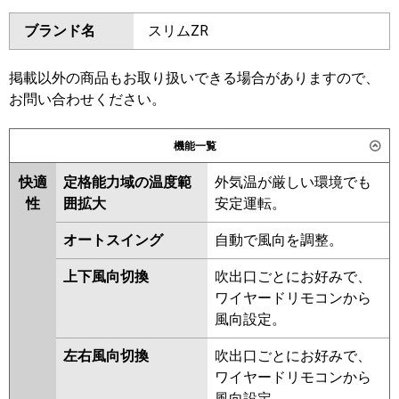
ダイキン
SSRH80CV
SSRH80CNV
東芝
GPXA08013JMUB
GCXA08013JXU
ブランド名
スリムZR
SSRHU80CV
SSRT80BYV
GCXA08013JMUB
SSRH80BYNV
SSRH80BYV
三菱電機
PCZ-ZRMP80SK6
SSRU80BYNV
SSRU80BYV
掲載以外の商品もお取り扱いできる場合がありますので、
SSRHU80BYV
SSRT80BJV
お問い合わせください。
日立
RPC-GP80RGHJ8
SSRH80BJV
SSRH80BJNV
SSRJH80BJV
SSRU80BJV
機能一覧
三菱重工
FDEZ806HK6S
SSRU80BJNV
SSRHU80BJV
快適
定格能力域の温度範
外気温が厳しい環境でも
SSRJH80BFV
SSRT80BFV
パナソニック
PA-P80T7SGNCX
PA-P80T7SGNC
性
囲拡大
安定運転。
SSRH80BFV
SSRH80BFNV
PA-P80T7SGC
SSRU80BFV
SSRU80BFNV
オートスイング
自動で風向を調整。
SSRHU80BFV
SSRT80BCV
SSRHU80BCV
SSRH80BCV
上下風向切換
吹出口ごとにお好みで、
SSRH80BCNV
SSRU80BCV
ワイヤードリモコンから
SSRU80BCNV
風向設定。
東芝
RPXA08033JMUB
左右風向切換
吹出口ごとにお好みで、
RCXA08043JMUB
ワイヤードリモコンから
RPXA08033JMU
RCXA08043JMU
風向設定。