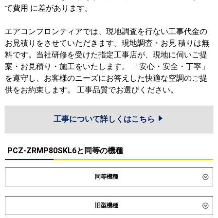
て費用 に差があります。
エアコンフロンティアでは、現地調査を行ない工事代金の
お見積りをさせていただきます。現地調査・お見 積りは無
料です。当社研修を受けた指定工事店が、現地に伺いご提
案・お見積り・施工をいたします。 「安心・安全・丁寧」
を遵守し、お客様のニーズにお答えした快適な空調のご提
供をお約束します。 工事品質でお選びください。
工事について詳しくはこちら
PCZ-ZRMP80SKL6と同等の機種
同等機種
ダイキン
SSRH80DV
SSRH80DNV
旧型機種
SSRHU80DV