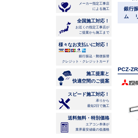
メーカー指定工事店
銀行
による施工
ム 
全国施工対応！
お近くの指定工事店が
ご提案から施工まで
様々なお支払いに対応！
銀行振込・郵便振替
クレジット・クレジットカード
PCZ-
施工提案と
快適空間のご提案
スピード施工対応！
承りから
最短2日で施工
送料無料・特別価格
エアコン本体が
業界最安値級の低価格