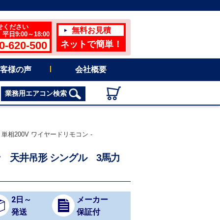
せください
無料お見積
日9:00～18:00
0-620-500
ネットで簡単！
客様の声
会社概要
業務用エアコン検索
単相200V ワイヤードリモコン -
コン 天井吊形 シングル 3馬力
2日～
メーカー
発送
保証付