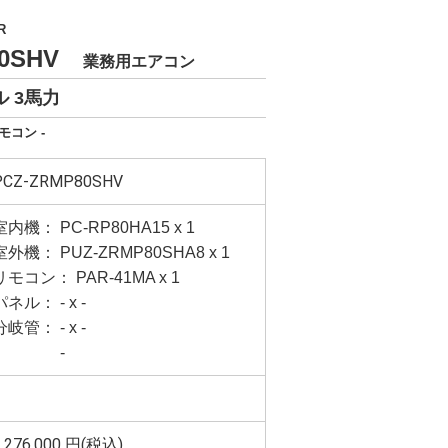
R
80SHV
業務用エアコン
 3馬力
モコン -
PCZ-ZRMP80SHV
室内機： PC-RP80HA15 x 1
室外機： PUZ-ZRMP80SHA8 x 1
リモコン： PAR-41MA x 1
パネル： - x -
分岐管： - x -
-
,276,000
円(税込)