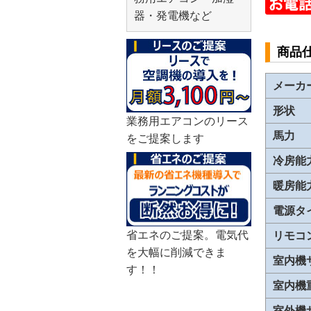
器・発電機など
商品
メーカ
形状
業務用エアコンのリース
馬力
をご提案します
冷房能
暖房能
電源タ
省エネのご提案。電気代
リモコ
を大幅に削減できま
室内機
す！！
室内機
室外機