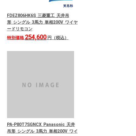
FDEZ806HK6S 三菱重工 天井吊
形 シングル 3馬力 単相200V ワイヤ
ードリモコン
254,600
特別価格
円（税込）
PA-P80T7SGNCX Panasonic 天井
吊形 シングル 3馬力 単相200V ワイ