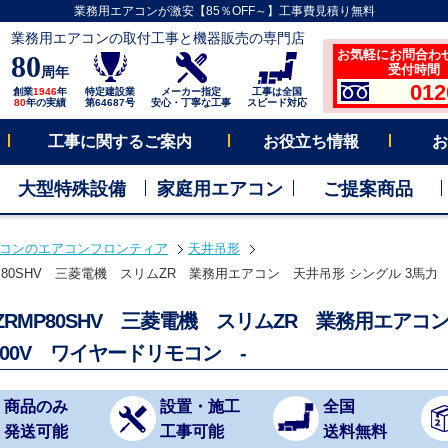
業務用エアコンが激安【85％OFF～】工事費見積り無料
業務用エアコンの取付工事と機器販売の専門店
お気軽にお問合わ
80
受付時間 平
周年
012
創業
1946
年
特定建設業
メーカー指定
工事は全国
80
年の実績
第64687号
安心・丁寧な工事
スピード対応
工事に関するご案内
お役立ち情報
お
大型特殊設備
家庭用エアコン
ご提案商品
コンのエアコンフロンティア
天井吊形
MP80SHV 三菱電機 スリムZR 業務用エアコン 天井吊形 シングル 3馬力 
Z-ZRMP80SHV 三菱電機 スリムZR 業務用エア
200V ワイヤードリモコン -
商品のみ
設置・施工
全国
発送可能
工事可能
送料無料