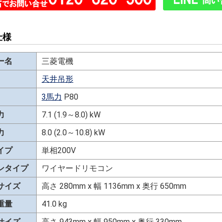
仕様
ー名
三菱電機
天井吊形
3馬力
P80
力
7.1 (1.9～8.0) kW
力
8.0 (2.0～10.8) kW
イプ
単相200V
ンタイプ
ワイヤードリモコン
サイズ
高さ 280mm x 幅 1136mm x 奥行 650mm
重量
41.0 kg
サイズ
高さ 943mm x 幅 950mm x 奥行 330mm