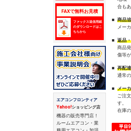
合も
FAXで無料お見積
■
商品
ファックス送信用紙
メー
のダウンロードはこ
ちらから
■
返品
商品
傷等
■
再配
通常
■
メー
ご注
エアコンフロンティア
す。
Yahoo!
ショッピング店
在庫
機器の販売専門店！
ルームエアコン・業
務用エアコン・加湿