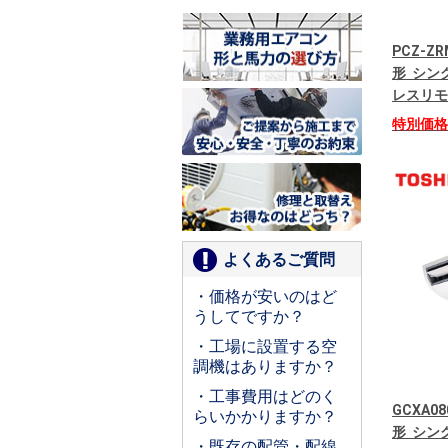
PCZ-Z
形 シング
レスリモ
特別価
よくあるご質問
・価格が安いのはど
うしてですか？
・工場に設置する空
調機はありますか？
・工事費用はどのく
GCXA08
らいかかりますか？
形 シング
・既存の配管・配線