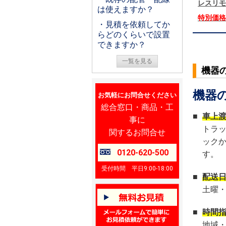
レスリモ
は使えますか？
特別価
・見積を依頼してか
らどのくらいで設置
できますか？
一覧を見る
機器
機器
お気軽にお問合せください
総合窓口・商品・工
■
車上
事に
トラ
関するお問合せ
ック
0120-620-500
す。
受付時間 平日9:00-18:00
■
配送
土曜
■
時間
地域