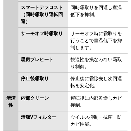
スマートデフロスト
同時霜取りを回避し室温
（同時霜取り運転回
低下を抑制。
避）
サーモオフ時霜取り
サーモオフ時に霜取りを
行うことで室温低下を抑
制します。
暖房プレヒート
快適性を損なわない霜取
り制御。
停止後霜取り
停止後に霜除去し次回運
転を安定化。
清潔
内部クリーン
運転後に内部乾燥しカビ
性
抑制。
清潔Vフィルター
ウイルス抑制・抗菌・防
カビ性能。