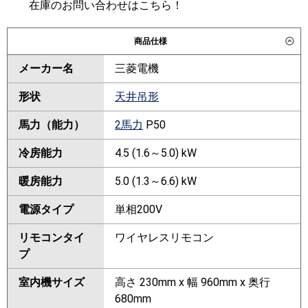
在庫のお問い合わせはこちら！
商品仕様
メーカー名
三菱電機
形状
天井吊形
馬力（能力）
2馬力
P50
冷房能力
4.5 (1.6～5.0) kW
暖房能力
5.0 (1.3～6.6) kW
電源タイプ
単相200V
リモコンタイ
ワイヤレスリモコン
プ
室内機サイズ
高さ 230mm x 幅 960mm x 奥行
680mm