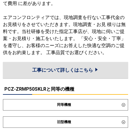
て費用 に差があります。
エアコンフロンティアでは、現地調査を行ない工事代金の
お見積りをさせていただきます。現地調査・お見 積りは無
料です。当社研修を受けた指定工事店が、現地に伺いご提
案・お見積り・施工をいたします。 「安心・安全・丁寧」
を遵守し、お客様のニーズにお答えした快適な空調のご提
供をお約束します。 工事品質でお選びください。
工事について詳しくはこちら
PCZ-ZRMP50SKLRと同等の機種
同等機種
ダイキン
SSRH50DV
SSRH50DNV
旧型機種
SSRHU50DV