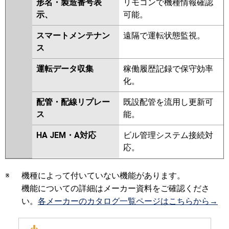
形名・製造番号表
リモコンで機種情報確認
示、
可能。
スマートメンテナン
遠隔で運転状態監視。
ス
運転データ収集
稼働履歴記録で保守効率
化。
配管・配線リプレー
既設配管を流用し更新可
ス
能。
HA JEM・A対応
ビル管理システム接続対
応。
※
機種によって付いていない機能があります。
機能についての詳細はメーカー資料をご確認くださ
い。
各メーカーのカタログ一覧ページはこちらから→