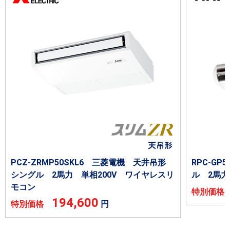
PCZ-ZRMP50SKL6 三菱電機 天井吊形
RPC-G
シングル 2馬力 単相200V ワイヤレスリ
ル 2馬力
モコン
特別価
194,600
特別価格
円