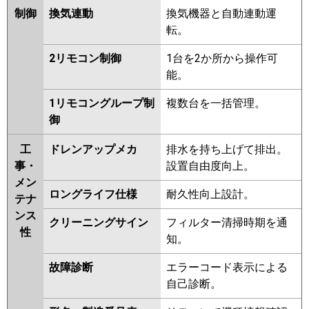
制御
換気連動
換気機器と自動連動運
転。
2リモコン制御
1台を2か所から操作可
能。
1リモコングループ制
複数台を一括管理。
御
工
ドレンアップメカ
排水を持ち上げて排出。
事・
設置自由度向上。
メン
ロングライフ仕様
耐久性向上設計。
テナ
ンス
クリーニングサイン
フィルター清掃時期を通
性
知。
故障診断
エラーコード表示による
自己診断。