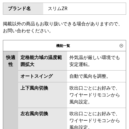
ダイキン
SSRH50CV
SSRH50CNV
東芝
GCXA05013JXU
ブランド名
スリムZR
SSRHU50CV
SSRH50BYV
GCXA05013JMUB
SSRH50BYNV
SSRU50BYV
三菱電機
PCZ-ZRMP50SKL6
PCZ-
SSRU50BYNV
SSRHU50BYV
掲載以外の商品もお取り扱いできる場合がありますので、
ZRMP50SK6
SSRH50BJNV
SSRH50BJV
お問い合わせください。
SSRU50BJV
SSRU50BJNV
日立
RPC-GP50RGHJ8
SSRHU50BJV
SSRH50BFV
機能一覧
SSRH50BFNV
SSRU50BFNV
三菱重工
FDEZ506HK6S
快適
定格能力域の温度範
外気温が厳しい環境でも
SSRU50BFV
SSRHU50BFV
性
囲拡大
安定運転。
SSRHU50BCV
SSRH50BCV
パナソニック
PA-P50T7SGNC
PA-P50T7SGNCX
SSRH50BCNV
SSRU50BCV
PA-P50T7SGC
オートスイング
自動で風向を調整。
SSRU50BCNV
上下風向切換
吹出口ごとにお好みで、
東芝
RCXA05043JMUB
ワイヤードリモコンから
RCXA05043JMU
RCXA05043JXU
風向設定。
三菱電機
PCZ-ZRMP50SKL5
PCZ-
左右風向切換
吹出口ごとにお好みで、
ZRMP50SK5
PCZ-ZRMP50SKL4
ワイヤードリモコンから
PCZ-ZRMP50SK4
PCZ-
風向設定。