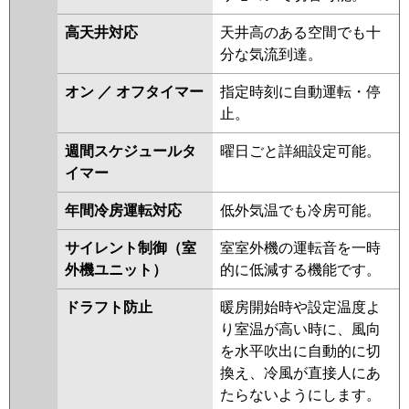
P50T7SGN
PA-P50T6SGB
PA-
高天井対応
天井高のある空間でも十
P50T6SGNB
PA-P50T6SGA
PA-
分な気流到達。
P50T6SGN1
オン ／ オフタイマー
指定時刻に自動運転・停
止。
週間スケジュールタ
曜日ごと詳細設定可能。
イマー
年間冷房運転対応
低外気温でも冷房可能。
サイレント制御（室
室室外機の運転音を一時
外機ユニット）
的に低減する機能です。
ドラフト防止
暖房開始時や設定温度よ
り室温が高い時に、風向
を水平吹出に自動的に切
換え、冷風が直接人にあ
たらないようにします。