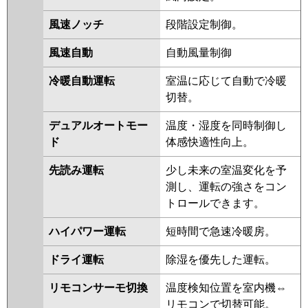
ZRMP50SK3
PCZ-ZRMP50SKL3
PCZ-ZRMP50SKL2
PCZ-
風速ノッチ
段階設定制御。
ZRMP50SK2
PCZ-ZRMP50SKZ
PCZ-ZRMP50SKLZ
PCZ-
風速自動
自動風量制御
ZRMP50SKY
PCZ-ZRMP50SKLY
冷暖自動運転
室温に応じて自動で冷暖
PCZ-ZRMP50SKV
PCZ-
切替。
ZRMP50SKLV
PCZ-ZRMP50SKR
デュアルオートモー
温度・湿度を同時制御し
日立
RPC-GP50RGHJ7
RPC-
ド
体感快適性向上。
GP50RGHJ6
RPC-GP50RGHJ5
RPC-GP50RGHJ4
RPC-
先読み運転
少し未来の室温変化を予
GP50RGHJ3
RPC-AP50GHJ7
測し、運転の強さをコン
RPC-GP50RGHJ2
RPC-AP50GHJ6
トロールできます。
RPC-GP50RGHJ1
ハイパワー運転
短時間で急速冷暖房。
三菱重工
FDEZ505HKA5SA
FDEZ505HK5SA
FDEZ505HK5S
ドライ運転
除湿を優先した運転。
パナソニック
PA-P50T7SGNBX
PA-P50T7SGNB
リモコンサーモ切換
温度検知位置を室内機⇔
PA-P50T7SGB
PA-P50T7SG
PA-
リモコンで切替可能。