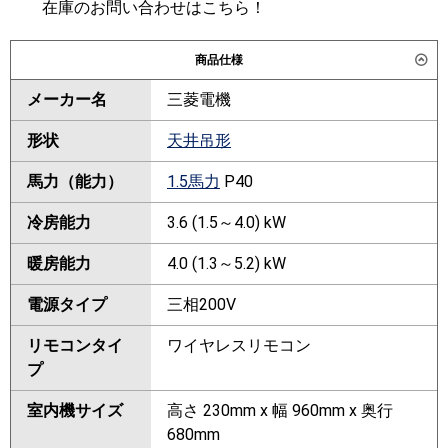
在庫のお問い合わせはこちら！
商品仕様
メーカー名
三菱電機
形状
天井吊形
馬力（能力）
1.5馬力
P40
冷房能力
3.6 (1.5～4.0) kW
暖房能力
4.0 (1.3～5.2) kW
電源タイプ
三相200V
リモコンタイ
ワイヤレスリモコン
プ
室内機サイズ
高さ 230mm x 幅 960mm x 奥行
680mm