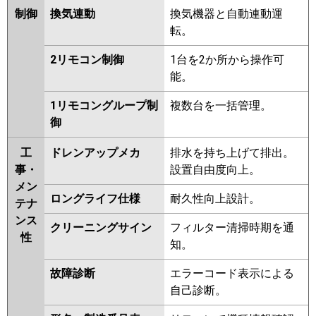
制御
換気連動
換気機器と自動連動運
転。
2リモコン制御
1台を2か所から操作可
能。
1リモコングループ制
複数台を一括管理。
御
工
ドレンアップメカ
排水を持ち上げて排出。
事・
設置自由度向上。
メン
ロングライフ仕様
耐久性向上設計。
テナ
ンス
クリーニングサイン
フィルター清掃時期を通
性
知。
故障診断
エラーコード表示による
自己診断。