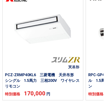
PCZ-ZRMP40KL6 三菱電機 天井吊形
RPC-G
シングル 1.5馬力 三相200V ワイヤレス
ル 1.5
リモコン
ン
170,000
特別価格
円
特別価