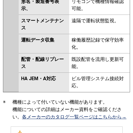
形名・製造番号表
リモコンで機種情報確認
示、
可能。
スマートメンテナン
遠隔で運転状態監視。
ス
運転データ収集
稼働履歴記録で保守効率
化。
配管・配線リプレー
既設配管を流用し更新可
ス
能。
HA JEM・A対応
ビル管理システム接続対
応。
※
機種によって付いていない機能があります。
機能についての詳細はメーカー資料をご確認くださ
い。
各メーカーのカタログ一覧ページはこちらから→