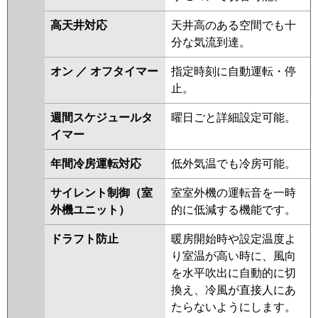
P40T6GB
PA-P40T6GA
PA-
高天井対応
天井高のある空間でも十
P40T6GN1
分な気流到達。
オン ／ オフタイマー
指定時刻に自動運転・停
止。
週間スケジュールタ
曜日ごと詳細設定可能。
イマー
年間冷房運転対応
低外気温でも冷房可能。
サイレント制御（室
室室外機の運転音を一時
外機ユニット）
的に低減する機能です。
ドラフト防止
暖房開始時や設定温度よ
り室温が高い時に、風向
を水平吹出に自動的に切
換え、冷風が直接人にあ
たらないようにします。