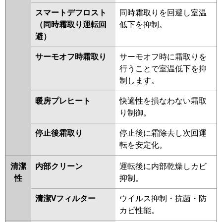
スマートデフロスト
同時霜取りを回避し室温
（同時霜取り運転回
低下を抑制。
避）
サーモオフ時霜取り
サーモオフ時に霜取りを
行うことで室温低下を抑
制します。
暖房プレヒート
快適性を損なわない霜取
り制御。
停止後霜取り
停止後に霜除去し次回運
転を安定化。
清潔
内部クリーン
運転後に内部乾燥しカビ
性
抑制。
清潔Vフィルター
ウイルス抑制・抗菌・防
カビ性能。