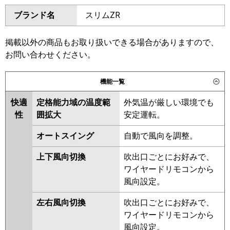
ダイキン
SSRH40CT
SSRH40CNT
東芝
GCXA04013MUB
GCXA04013XU
ブランド名
スリムZR
SSRHU40CT
SSRH40BYT
三菱電機
PCZ-ZRMP40K6
PCZ-
SSRH40BYNT
SSRU40BYT
ZRMP40KL6
SSRU40BYNT
SSRHU40BYT
掲載以外の商品もお取り扱いできる場合がありますので、
SSRH40BJT
SSRH40BJNT
お問い合わせください。
日立
RPC-GP40RGH8
SSRU40BJNT
SSRU40BJT
SSRHU40BJT
SSRH40BFT
機能一覧
三菱重工
FDEZ406H6S
SSRH40BFNT
SSRU40BFT
快適
定格能力域の温度範
外気温が厳しい環境でも
SSRU40BFNT
SSRHU40BFT
パナソニック
PA-P40T7GNC
PA-P40T7GNCX
性
囲拡大
安定運転。
SSRHU40BCT
SSRH40BCT
PA-P40T7GC
SSRH40BCNT
SSRU40BCT
オートスイング
自動で風向を調整。
SSRU40BCNT
上下風向切換
吹出口ごとにお好みで、
東芝
RCXA04043MUB
RCXA04043XU
ワイヤードリモコンから
RCXA04043MU
風向設定。
三菱電機
PCZ-ZRMP40K5
PCZ-
左右風向切換
吹出口ごとにお好みで、
ZRMP40KL5
PCZ-ZRMP40K4
ワイヤードリモコンから
PCZ-ZRMP40KL4
PCZ-
風向設定。