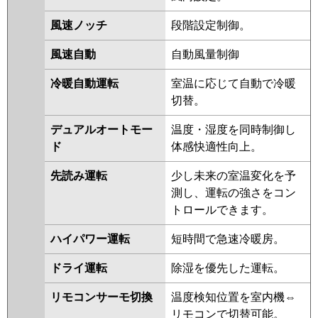
ZRMP40KL3
PCZ-ZRMP40K3
PCZ-ZRMP40KL2
PCZ-
風速ノッチ
段階設定制御。
ZRMP40K2
PCZ-ZRMP40KZ
PCZ-ZRMP40KLZ
PCZ-
風速自動
自動風量制御
ZRMP40KY
PCZ-ZRMP40KLY
冷暖自動運転
室温に応じて自動で冷暖
PCZ-ZRMP40KV
PCZ-
切替。
ZRMP40KLV
PCZ-ZRMP40KR
デュアルオートモー
温度・湿度を同時制御し
日立
RPC-GP40RGH7
RPC-GP40RGH6
ド
体感快適性向上。
RPC-GP40RGH5
RPC-GP40RGH4
RPC-GP40RGH3
RPC-AP40GH7
先読み運転
少し未来の室温変化を予
RPC-GP40RGH2
RPC-AP40GH6
測し、運転の強さをコン
RPC-GP40RGH1
トロールできます。
三菱重工
FDEZ405HA5SA
FDEZ405H5SA
ハイパワー運転
短時間で急速冷暖房。
FDEZ405H5S
ドライ運転
除湿を優先した運転。
パナソニック
PA-P40T7GNBX
PA-P40T7GB
PA-P40T7GNB
PA-P40T7G
PA-
リモコンサーモ切換
温度検知位置を室内機⇔
P40T7GN
PA-P40T6GNB
PA-
リモコンで切替可能。