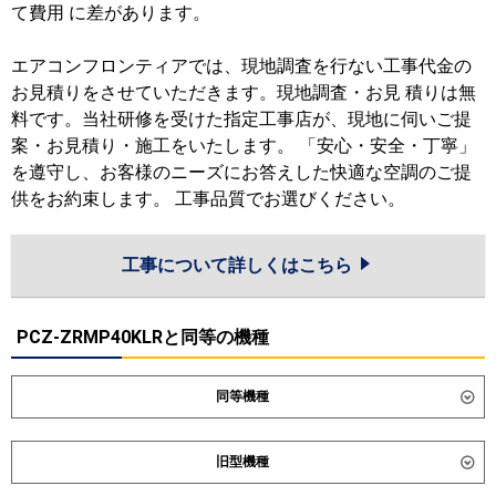
て費用 に差があります。
エアコンフロンティアでは、現地調査を行ない工事代金の
お見積りをさせていただきます。現地調査・お見 積りは無
料です。当社研修を受けた指定工事店が、現地に伺いご提
案・お見積り・施工をいたします。 「安心・安全・丁寧」
を遵守し、お客様のニーズにお答えした快適な空調のご提
供をお約束します。 工事品質でお選びください。
工事について詳しくはこちら
PCZ-ZRMP40KLRと同等の機種
同等機種
ダイキン
SSRH40DT
SSRH40DNT
旧型機種
SSRHU40DT