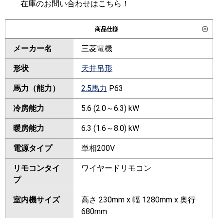
在庫のお問い合わせはこちら！
商品仕様
メーカー名
三菱電機
形状
天井吊形
馬力（能力）
2.5馬力
P63
冷房能力
5.6 (2.0～6.3) kW
暖房能力
6.3 (1.6～8.0) kW
電源タイプ
単相200V
リモコンタイ
ワイヤードリモコン
プ
室内機サイズ
高さ 230mm x 幅 1280mm x 奥行
680mm