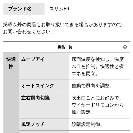
ダイキン
SZRH63BYV
SZRH63BYNV
東芝
GCEA06311JMUB
GCEA06311JXU
ブランド名
スリムER
SZRHU63BYV
SZRH63BJV
GCSA06314JXU
SZRH63BJNV
SZRJH63BJV
GCSA06314JMUB
SZRU63BJV
SZRU63BJNV
掲載以外の商品もお取り扱いできる場合がありますので、
三菱電機
PCZ-ERMP63SKL6
PCZ-
SZRHU63BJV
SZRJH63BFV
お問い合わせください。
ERMP63SK6
SZRH63BFV
SZRH63BFNV
SZRU63BFV
SZRU63BFNV
機能一覧
日立
RPC-GP63RSHJ11
SZRHU63BFV
SZRHU63BCV
快適
ムーブアイ
床面温度を検知し、温度
SZRH63BCV
SZRH63BCNV
三菱重工
FDEV636HK6S
性
ムラを抑制。快適性と省
SZRU63BCNV
SZRU63BCV
エネを両立。
パナソニック
PA-P63T7SHNCX
PA-P63T7SHC
東芝
RCEA06341JMUB
PA-P63T7SHNC
オートスイング
自動で風向を調整。
RCSA06344JMUB
RCSA06344JMU
RCSA06344JXU
左右風向切換
吹出口ごとにお好みで、
RCEA06341JMU
RCEA06341JXU
ワイヤードリモコンから
RCSA06343JMU
RCSA06343JXU
風向設定。
RCEA06331JM
RCEA06331JX
ACEA06337JM
ACEA06337JX
風速ノッチ
段階設定制御。
RCSA06333JM
RCSA06333JX