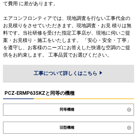
て費用 に差があります。
エアコンフロンティアでは、現地調査を行ない工事代金の
お見積りをさせていただきます。現地調査・お見 積りは無
料です。当社研修を受けた指定工事店が、現地に伺いご提
案・お見積り・施工をいたします。 「安心・安全・丁寧」
を遵守し、お客様のニーズにお答えした快適な空調のご提
供をお約束します。 工事品質でお選びください。
工事について詳しくはこちら
PCZ-ERMP63SKZと同等の機種
同等機種
ダイキン
SZRH63CNV
SZRH63CV
旧型機種
SZRHU63CV