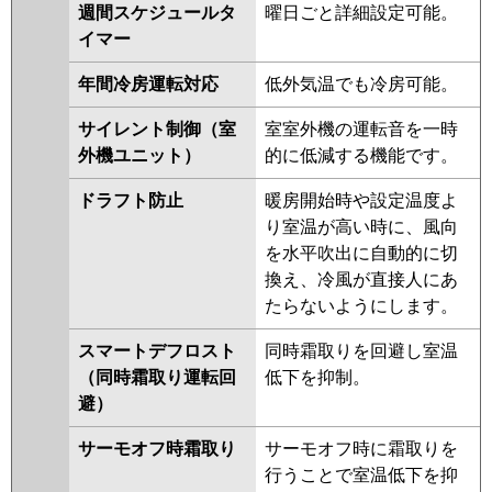
GP63RSHJ2
週間スケジュールタ
曜日ごと詳細設定可能。
イマー
三菱重工
FDEV635HKA5SA
FDEV635HK5SA
FDEV635HK5S
年間冷房運転対応
低外気温でも冷房可能。
パナソニック
PA-P63T7SHNBX
PA-P63T7SHNB
サイレント制御（室
室室外機の運転音を一時
PA-P63T7SHB
PA-P63T7SHN
外機ユニット）
的に低減する機能です。
PA-P63T7SH
PA-P63T6SCNB
PA-P63T6SCB
PA-P63T6SHB
ドラフト防止
暖房開始時や設定温度よ
PA-P63T6SHNB
PA-P63T6SHA
り室温が高い時に、風向
PA-P63T6SHN1
を水平吹出に自動的に切
換え、冷風が直接人にあ
たらないようにします。
スマートデフロスト
同時霜取りを回避し室温
（同時霜取り運転回
低下を抑制。
避）
サーモオフ時霜取り
サーモオフ時に霜取りを
行うことで室温低下を抑