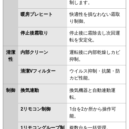
制します。
暖房プレヒート
快適性を損なわない霜取
り制御。
停止後霜取り
停止後に霜除去し次回運
転を安定化。
清潔
内部クリーン
運転後に内部乾燥しカビ
性
抑制。
清潔Vフィルター
ウイルス抑制・抗菌・防
カビ性能。
制御
換気連動
換気機器と自動連動運
転。
2リモコン制御
1台を2か所から操作可
能。
1リモコングループ制
複数台を一括管理。