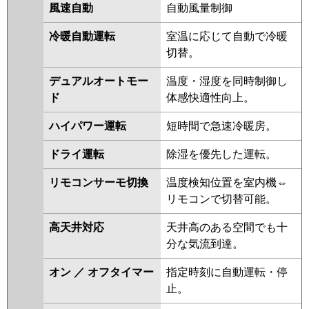
ACEA06387JM
ACEA06387JX
風速自動
自動風量制御
ACSA06387JM
ACSA06387JX
冷暖自動運転
室温に応じて自動で冷暖
三菱電機
PCZ-ERMP63SKL5
PCZ-
切替。
ERMP63SK5
PCZ-ERMP63SKL4
デュアルオートモー
温度・湿度を同時制御し
PCZ-ERMP63SK4
PCZ-
ド
体感快適性向上。
ERMP63SKL3
PCZ-ERMP63SK3
PCZ-ERMP63SK2
PCZ-
ハイパワー運転
短時間で急速冷暖房。
ERMP63SKL2
PCZ-ERMP63SKLZ
PCZ-ERMP63SKY
PCZ-
ドライ運転
除湿を優先した運転。
ERMP63SKLY
PCZ-ERMP63SKV
リモコンサーモ切換
温度検知位置を室内機⇔
PCZ-ERMP63SKLV
PCZ-
リモコンで切替可能。
ERMP63SKR
PCZ-ERMP63SKLR
高天井対応
天井高のある空間でも十
日立
RPC-GP63RSHJ9
RPC-
分な気流到達。
GP63RSHJ8
RPC-GP63RSHJ7
RPC-GP63RSHJ6
RPC-
オン ／ オフタイマー
指定時刻に自動運転・停
GP63RSHJ5
RPC-GP63RSHJ4
止。
RPC-GP63RSHJ3
RPC-