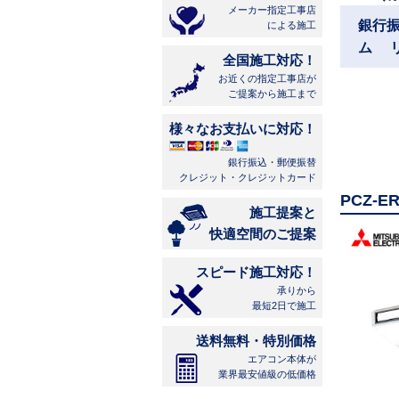
メーカー指定工事店
銀行
による施工
ム 
全国施工対応！
お近くの指定工事店が
ご提案から施工まで
様々なお支払いに対応！
銀行振込・郵便振替
クレジット・クレジットカード
PCZ-
施工提案と
快適空間のご提案
スピード施工対応！
承りから
最短2日で施工
送料無料・特別価格
エアコン本体が
業界最安値級の低価格