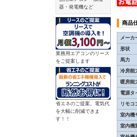
器・発電機など
商品
メーカ
形状
業務用エアコンのリース
馬力
をご提案します
冷房能
暖房能
電源タ
省エネのご提案。電気代
リモコ
を大幅に削減できま
室内機
す！！
室内機
室外機