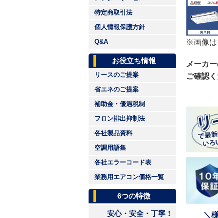
特定商取引法
個人情報保護方針
※画像は
Q&A
お役立ち情報
メーカー
リースのご提案
ご確認く
省エネのご提案
補助金・優遇税制
フロン排出抑制法
各社製品資料
空調用語集
各社エラーコード表
業務用エアコン価格一覧
6つの特徴
安心・安全・丁寧！
＼