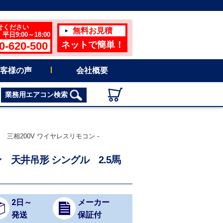
せください
無料お見積
日9:00～18:00
0-620-500
ネットで簡単！
客様の声
会社概要
業務用エアコン検索
 三相200V ワイヤレスリモコン -
ン 天井吊形 シングル 2.5馬
2日～
メーカー
発送
保証付