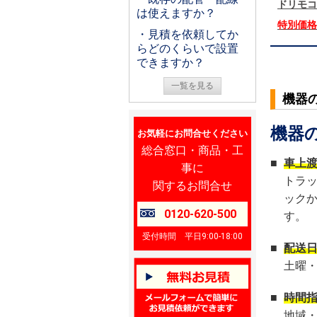
ドリモコ
は使えますか？
特別価
・見積を依頼してか
らどのくらいで設置
できますか？
一覧を見る
機器
機器
お気軽にお問合せください
総合窓口・商品・工
■
車上
事に
トラ
関するお問合せ
ック
0120-620-500
す。
受付時間 平日9:00-18:00
■
配送
土曜
■
時間
地域