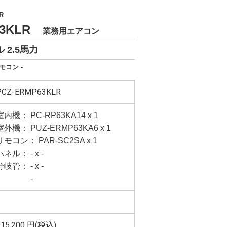
R
63KLR
業務用エアコン
 2.5馬力
モコン -
PCZ-ERMP63KLR
室内機： PC-RP63KA14 x 1
室外機： PUZ-ERMP63KA6 x 1
リモコン： PAR-SC2SA x 1
パネル： - x -
分岐管： - x -
-
915,200
円(税込)