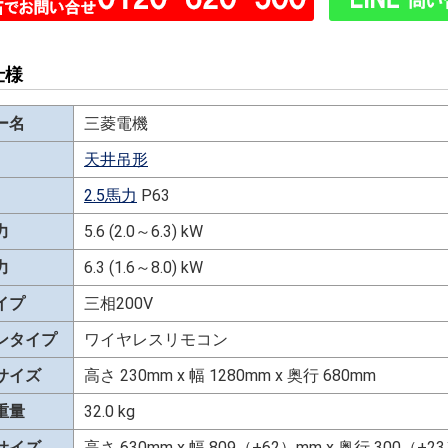
仕様
ー名
三菱電機
天井吊形
2.5馬力
P63
力
5.6 (2.0～6.3) kW
力
6.3 (1.6～8.0) kW
イプ
三相200V
ンタイプ
ワイヤレスリモコン
サイズ
高さ 230mm x 幅 1280mm x 奥行 680mm
重量
32.0 kg
サイズ
高さ 630mm x 幅 809（+62）mm x 奥行 300（+2