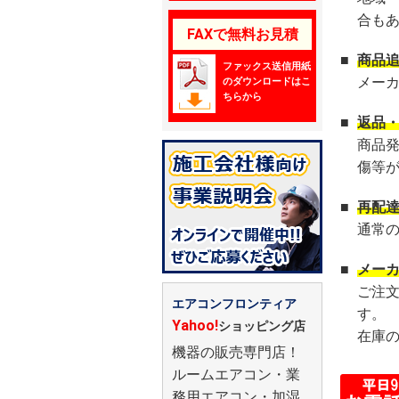
合も
FAXで無料お見積
■
商品
ファックス送信用紙
メー
のダウンロードはこ
ちらから
■
返品
商品
傷等
■
再配
通常
■
メー
ご注
エアコンフロンティア
す。
Yahoo!
ショッピング店
在庫
機器の販売専門店！
ルームエアコン・業
務用エアコン・加湿