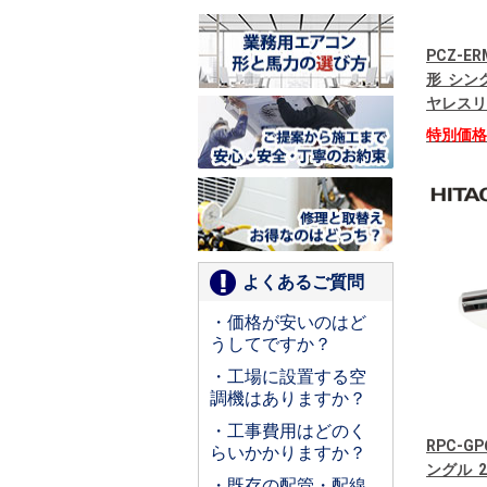
PCZ-E
形 シング
ヤレスリ
特別価
よくあるご質問
・価格が安いのはど
うしてですか？
・工場に設置する空
調機はありますか？
・工事費用はどのく
RPC-G
らいかかりますか？
ングル 2
・既存の配管・配線