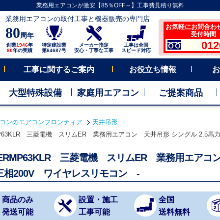
業務用エアコンが激安【85％OFF～】工事費見積り無料
業務用エアコンの取付工事と機器販売の専門店
お気軽にお問合わ
80
受付時間 平
周年
012
創業
1946
年
特定建設業
メーカー指定
工事は全国
80
年の実績
第64687号
安心・丁寧な工事
スピード対応
工事に関するご案内
お役立ち情報
お
大型特殊設備
家庭用エアコン
ご提案商品
コンのエアコンフロンティア
天井吊形
MP63KLR 三菱電機 スリムER 業務用エアコン 天井吊形 シングル 2.5馬力
-ERMP63KLR 三菱電機 スリムER 業務用エアコ
三相200V ワイヤレスリモコン -
商品のみ
設置・施工
全国
発送可能
工事可能
送料無料