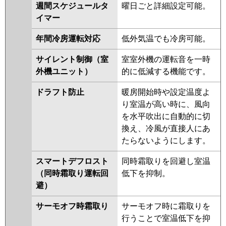
週間スケジュールタ
曜日ごと詳細設定可能。
P50T6SCNB
PA-P50T6SHB
PA-
イマー
P50T6SHNB
PA-P50T6SHA
PA-
P50T6SHN1
年間冷房運転対応
低外気温でも冷房可能。
サイレント制御（室
室室外機の運転音を一時
外機ユニット）
的に低減する機能です。
ドラフト防止
暖房開始時や設定温度よ
り室温が高い時に、風向
を水平吹出に自動的に切
換え、冷風が直接人にあ
たらないようにします。
スマートデフロスト
同時霜取りを回避し室温
（同時霜取り運転回
低下を抑制。
避）
サーモオフ時霜取り
サーモオフ時に霜取りを
行うことで室温低下を抑