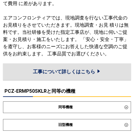
て費用 に差があります。
エアコンフロンティアでは、現地調査を行ない工事代金の
お見積りをさせていただきます。現地調査・お見 積りは無
料です。当社研修を受けた指定工事店が、現地に伺いご提
案・お見積り・施工をいたします。 「安心・安全・丁寧」
を遵守し、お客様のニーズにお答えした快適な空調のご提
供をお約束します。 工事品質でお選びください。
工事について詳しくはこちら
PCZ-ERMP50SKLRと同等の機種
同等機種
ダイキン
SZRH50CV
SZRH50CNV
旧型機種
SZRHU50CV