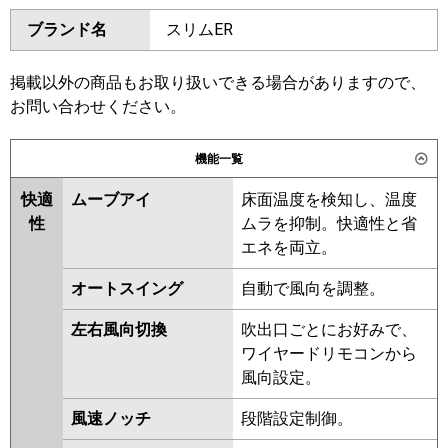
ダイキン
SZRH50BYV
SZRH50BYNV
東芝
GCEA05011JXU
GCEA05011JMUB
ブランド名
スリムER
SZRHU50BYV
SZRH50BJV
GCSA05013JXU
SZRH50BJNV
SZRU50BJV
GCSA05013JMUB
SZRU50BJNV
SZRHU50BJV
掲載以外の商品もお取り扱いできる場合がありますので、
三菱電機
PCZ-ERMP50SKL6
PCZ-
SZRH50BFV
SZRH50BFNV
お問い合わせください。
ERMP50SK6
SZRU50BFV
SZRU50BFNV
SZRHU50BFV
SZRHU50BCV
機能一覧
日立
RPC-GP50RSHJ11
SZRH50BCV
SZRH50BCNV
快適
ムーブアイ
床面温度を検知し、温度
SZRU50BCV
SZRU50BCNV
三菱重工
FDEV506HK6S
性
ムラを抑制。快適性と省
東芝
RCSA05043JMUB
RCSA05043JXU
エネを両立。
パナソニック
PA-P50T7SHNCX
PA-P50T7SHNC
RCSA05043JMU
RCSA05033JM
PA-P50T7SHC
オートスイング
自動で風向を調整。
RCSA05033JX
ACSA05087JM
ACSA05087JX
左右風向切換
吹出口ごとにお好みで、
ワイヤードリモコンから
三菱電機
PCZ-ERMP50SKL5
PCZ-
風向設定。
ERMP50SK5
PCZ-ERMP50SKL4
PCZ-ERMP50SK4
PCZ-
風速ノッチ
段階設定制御。
ERMP50SK3
PCZ-ERMP50SKL3