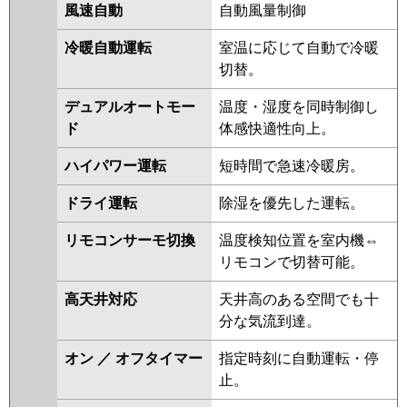
PCZ-ERMP50SK2
PCZ-
風速自動
自動風量制御
ERMP50SKL2
PCZ-ERMP50SKZ
PCZ-ERMP50SKLZ
PCZ-
冷暖自動運転
室温に応じて自動で冷暖
ERMP50SKY
PCZ-ERMP50SKLY
切替。
PCZ-ERMP50SKV
PCZ-
デュアルオートモー
温度・湿度を同時制御し
ERMP50SKLV
PCZ-ERMP50SKR
ド
体感快適性向上。
日立
RPC-GP50RSHJ9
RPC-
ハイパワー運転
短時間で急速冷暖房。
GP50RSHJ8
RPC-GP50RSHJ7
RPC-GP50RSHJ6
RPC-
ドライ運転
除湿を優先した運転。
GP50RSHJ5
RPC-GP50RSHJ4
RPC-GP50RSHJ3
RPC-
リモコンサーモ切換
温度検知位置を室内機⇔
GP50RSHJ2
リモコンで切替可能。
三菱重工
FDEV505HKA5SA
FDEV505HK5SA
高天井対応
天井高のある空間でも十
FDEV505HK5S
分な気流到達。
パナソニック
PA-P50T7SHNBX
PA-P50T7SHNB
オン ／ オフタイマー
指定時刻に自動運転・停
PA-P50T7SHB
PA-P50T7SH
PA-
止。
P50T7SHN
PA-P50T6SCB
PA-