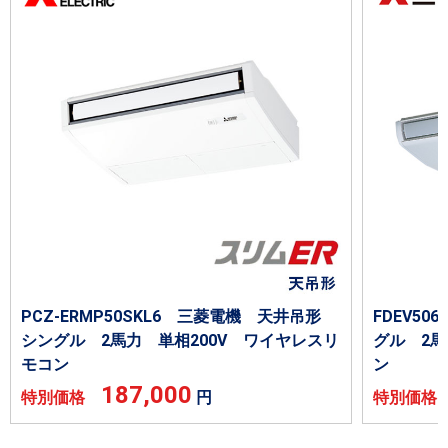
PCZ-ERMP50SKL6 三菱電機 天井吊形
FDEV5
シングル 2馬力 単相200V ワイヤレスリ
グル 2馬
モコン
ン
187,000
特別価格
円
特別価