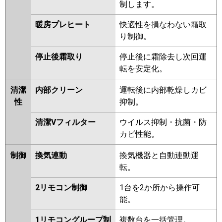
制します。
暖房プレヒート
快適性を損なわない霜取
り制御。
停止後霜取り
停止後に霜除去し次回運
転を安定化。
清潔
内部クリーン
運転後に内部乾燥しカビ
性
抑制。
清潔Vフィルター
ウイルス抑制・抗菌・防
カビ性能。
制御
換気連動
換気機器と自動連動運
転。
2リモコン制御
1台を2か所から操作可
能。
1リモコングループ制
複数台を一括管理。