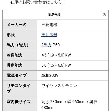
在庫のお問い合わせはこちら！
商品仕様
メーカー名
三菱電機
形状
天井吊形
馬力（能力）
2馬力
P50
冷房能力
4.5 (1.9～5.0) kW
暖房能力
5.0 (1.6～6.6) kW
電源タイプ
単相200V
リモコンタイ
ワイヤレスリモコン
プ
室内機サイズ
高さ 230mm x 幅 960mm x 奥行
680mm