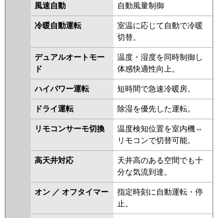
PCZ-ERMP45KLR
風速自動
自動風量制御
日立
RPC-GP45RSH9
RPC-GP45RSH8
冷暖自動運転
室温に応じて自動で冷暖
RPC-GP45RSH7
RPC-GP45RSH6
切替。
RPC-GP45RSH5
RPC-GP45RSH4
RPC-GP45RSH3
RPC-GP45RSH2
デュアルオートモー
温度・湿度を同時制御し
ド
体感快適性向上。
三菱重工
FDEV455HA5SA
FDEV455H5SA
FDEV455H5S
ハイパワー運転
短時間で急速冷暖房。
パナソニック
PA-P45T7HNBX
PA-P45T7HNB
ドライ運転
除湿を優先した運転。
PA-P45T7HB
PA-P45T7H
PA-
リモコンサーモ切換
温度検知位置を室内機⇔
P45T7HN
PA-P45T6CB
PA-
リモコンで切替可能。
P45T6CNB
PA-P45T6HB
PA-
P45T6HNB
PA-P45T6HA
PA-
高天井対応
天井高のある空間でも十
P45T6HN1
分な気流到達。
オン ／ オフタイマー
指定時刻に自動運転・停
止。