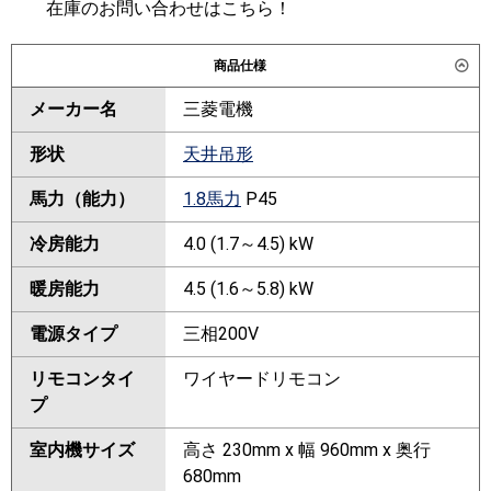
在庫のお問い合わせはこちら！
商品仕様
メーカー名
三菱電機
形状
天井吊形
馬力（能力）
1.8馬力
P45
冷房能力
4.0 (1.7～4.5) kW
暖房能力
4.5 (1.6～5.8) kW
電源タイプ
三相200V
リモコンタイ
ワイヤードリモコン
プ
室内機サイズ
高さ 230mm x 幅 960mm x 奥行
680mm