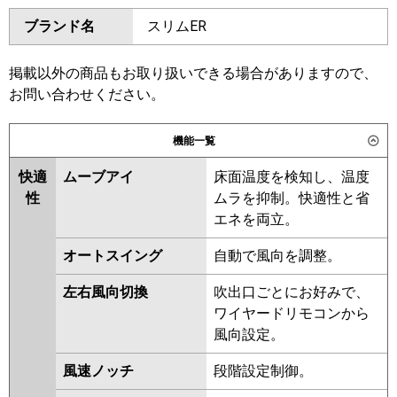
ダイキン
SZRH45BYT
SZRH45BYNT
ブランド名
スリムER
三菱電機
PCZ-ERMP45KL6
PCZ-
SZRH45BJT
SZRH45BJNT
ERMP45K6
SZRH45BFT
SZRH45BFNT
SZRH45BCNT
SZRH45BCT
掲載以外の商品もお取り扱いできる場合がありますので、
日立
RPC-GP45RSH11
お問い合わせください。
東芝
RCSA04543MUB
RCSA04543MU
三菱重工
FDEV456H6S
RCSA04543XU
RCSA04533X
機能一覧
RCSA04533M
ACSA04587X
パナソニック
PA-P45T7HNCX
PA-P45T7HC
ACSA04587M
快適
ムーブアイ
床面温度を検知し、温度
PA-P45T7HNC
性
ムラを抑制。快適性と省
三菱電機
PCZ-ERMP45KL5
PCZ-
エネを両立。
ERMP45K5
PCZ-ERMP45KL4
PCZ-ERMP45K4
PCZ-
オートスイング
自動で風向を調整。
ERMP45KL3
PCZ-ERMP45K3
左右風向切換
吹出口ごとにお好みで、
PCZ-ERMP45K2
PCZ-
ワイヤードリモコンから
ERMP45KL2
PCZ-ERMP45KLZ
風向設定。
PCZ-ERMP45KZ
PCZ-ERMP45KY
PCZ-ERMP45KLY
PCZ-
風速ノッチ
段階設定制御。
ERMP45KLV
PCZ-ERMP45KV