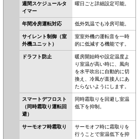
週間スケジュールタ
曜日ごと詳細設定可能。
イマー
年間冷房運転対応
低外気温でも冷房可能。
サイレント制御（室
室室外機の運転音を一時
外機ユニット）
的に低減する機能です。
ドラフト防止
暖房開始時や設定温度よ
り室温が高い時に、風向
を水平吹出に自動的に切
換え、冷風が直接人にあ
たらないようにします。
スマートデフロスト
同時霜取りを回避し室温
（同時霜取り運転回
低下を抑制。
避）
サーモオフ時霜取り
サーモオフ時に霜取りを
行うことで室温低下を抑