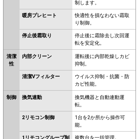
制します。
暖房プレヒート
快適性を損なわない霜取
り制御。
停止後霜取り
停止後に霜除去し次回運
転を安定化。
清潔
内部クリーン
運転後に内部乾燥しカビ
性
抑制。
清潔Vフィルター
ウイルス抑制・抗菌・防
カビ性能。
制御
換気連動
換気機器と自動連動運
転。
2リモコン制御
1台を2か所から操作可
能。
1リモコングループ制
複数台を一括管理。