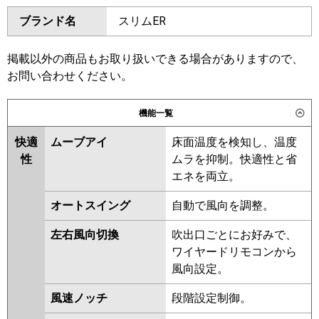
ダイキン
SZRT140BY
SZRH140BYN
東芝
GPHA14011MUB
GPSA14014MUB
ブランド名
スリムER
SZRH140BY
SZRT140BJ
GCHA14011MUB
GCHA14011XU
SZRH140BJ
SZRH140BJN
GCEA14011MUB
GCEA14011XU
SZRJH140BJ
SZRU140BJ
掲載以外の商品もお取り扱いできる場合がありますので、
GCSA14014MUB
GCSA14014XU
SZRU140BJN
SZRJH140BF
お問い合わせください。
三菱電機
PCZ-HRMP140K6
PCZ-
SDRT140B
SDRH140B
HRMP140KL6
PCZ-ERMP140K6
SDRH140BN
SDRU140B
機能一覧
PCZ-ERMP140KL6
SDRU140BN
SZRT140BF
快適
ムーブアイ
床面温度を検知し、温度
SZRH140BF
SZRH140BFN
日立
RPC-GP140RHN5
RPC-
性
ムラを抑制。快適性と省
SZRU140BF
SZRU140BFN
GP140RSH11
エネを両立。
SZRT140BC
SZRH140BC
SZRH140BCN
SZRU140BC
三菱重工
FDEV1406H6S
オートスイング
自動で風向を調整。
SZRU140BCN
パナソニック
PA-P140T7KNC
PA-P140T7KNCX
左右風向切換
吹出口ごとにお好みで、
東芝
RPSA14034MUB
RCSA14044XU
PA-P140T7KC
PA-P140T7HNCX
ワイヤードリモコンから
RCSA14044MUB
RPHA14031MUB
PA-P140T7HC
PA-P140T7HNC
風向設定。
RPSA14033MUB
RCHA14041MUB
RCEA14041MUB
RCSA14043MUB
風速ノッチ
段階設定制御。
RPSA14033MU
RPHA14031MU