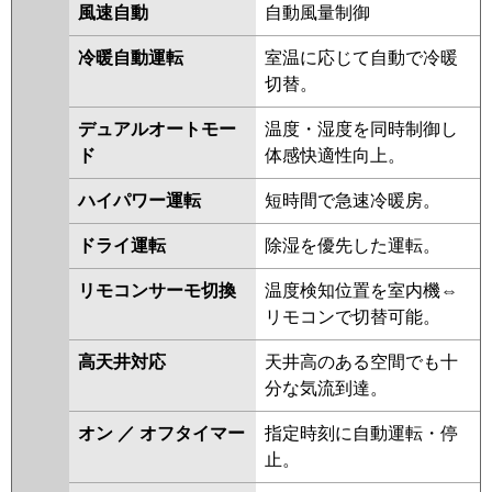
RCHA14041MU
RCHA14041XU
風速自動
自動風量制御
RCEA14041MU
RCEA14041XU
冷暖自動運転
室温に応じて自動で冷暖
RCSA14043MU
RCSA14043XU
切替。
RPHA14031M
RPSA14033M
RCEA14031M
RCEA14031X
デュアルオートモー
温度・湿度を同時制御し
RPHA14021M
RPSA14023M
ド
体感快適性向上。
RCHA14031M
RCHA14031X
APHA14054M-R
APSA14057M
ハイパワー運転
短時間で急速冷暖房。
APEA14057M
ACHA14084M
ドライ運転
除湿を優先した運転。
ACHA14084M-R
ACHA14084X
ACHA14084X-R
ACEA14037M
リモコンサーモ切換
温度検知位置を室内機⇔
ACEA14037X
RCSA14033M
リモコンで切替可能。
RCSA14033X
ACEA14087M
ACEA14087X
ACSA14087M
高天井対応
天井高のある空間でも十
ACSA14087X
分な気流到達。
三菱電機
PCZ-HRMP140KL5
PCZ-
オン ／ オフタイマー
指定時刻に自動運転・停
HRMP140K5
PCZ-ERMP140K5
止。
PCZ-ERMP140KL5
PCZ-