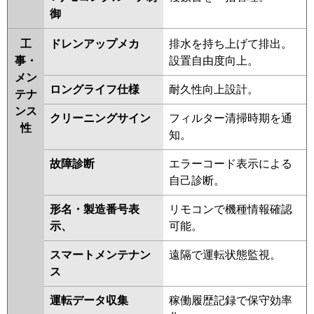
RPC-GP140RSH2
御
三菱重工
FDEK1405H5SA
FDEV1405HA5SA
工
ドレンアップメカ
排水を持ち上げて排出。
FDEK1405H5S
FDEV1405HA5S
事・
設置自由度向上。
メン
パナソニック
PA-P140T7KNBX
PA-
ロングライフ仕様
耐久性向上設計。
テナ
P140T7HNBX
PA-P140T7KB
PA-
ンス
クリーニングサイン
フィルター清掃時期を通
P140T7KNB
PA-P140T7HNB
PA-
性
知。
P140T7HB
PA-P140T7K
PA-
P140T7KN
PA-P140T7HN
PA-
故障診断
エラーコード表示による
P140T7H
PA-P140V6KNB
PA-
自己診断。
P140T6KB
PA-P140T6KNB
PA-
P140V6CNB
PA-P140VK6CNB
形名・製造番号表
リモコンで機種情報確認
PA-P140T6CNB
PA-P140T6CB
示、
可能。
PA-P140VK6HNB
PA-P140V6HNB
スマートメンテナン
遠隔で運転状態監視。
PA-P140T6HB
PA-P140T6HNB
ス
PA-P140V6KN
PA-P140T6KA
PA-
P140T6KN1
PA-P140VK6HN
PA-
運転データ収集
稼働履歴記録で保守効率
P140V6HN
PA-P140T6HA
PA-