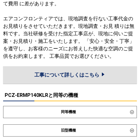
て費用 に差があります。
エアコンフロンティアでは、現地調査を行ない工事代金の
お見積りをさせていただきます。現地調査・お見 積りは無
料です。当社研修を受けた指定工事店が、現地に伺いご提
案・お見積り・施工をいたします。 「安心・安全・丁寧」
を遵守し、お客様のニーズにお答えした快適な空調のご提
供をお約束します。 工事品質でお選びください。
工事について詳しくはこちら
PCZ-ERMP140KLRと同等の機種
同等機種
ダイキン
SZRH140CN
SZRH140C
旧型機種
SDRH140BB
SDRH140BBN