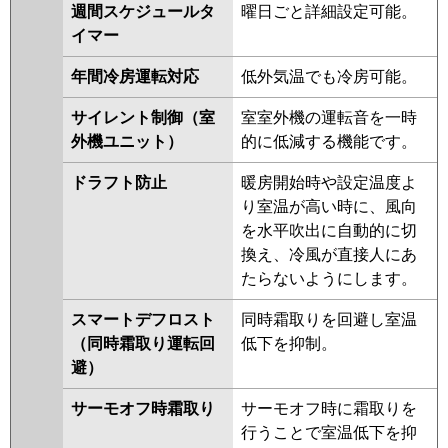
HRMP140KL4
PCZ-HRMP140K4
週間スケジュールタ
曜日ごと詳細設定可能。
PCZ-ERMP140K4
PCZ-
イマー
ERMP140KL4
PCZ-HRMP140K3
年間冷房運転対応
低外気温でも冷房可能。
PCZ-HRMP140KL3
PCZ-
ERMP140K3
PCZ-ERMP140KL3
サイレント制御（室
室室外機の運転音を一時
PCZ-HRMP140H2
PCZ-
外機ユニット）
的に低減する機能です。
HRMP140K2
PCZ-HRMP140KL2
PCZ-ERMP140H2
PCZ-
ドラフト防止
暖房開始時や設定温度よ
ERMP140K2
PCZ-ERMP140KL2
り室温が高い時に、風向
PCZ-HRMP140HZ
PCZ-
を水平吹出に自動的に切
HRMP140KZ
PCZ-HRMP140KLZ
換え、冷風が直接人にあ
PCZ-ERMP140HZ
PCZ-
たらないようにします。
ERMP140KZ
PCZ-ERMP140KLZ
スマートデフロスト
同時霜取りを回避し室温
PCZ-HRMP140HY
PCZ-
（同時霜取り運転回
低下を抑制。
HRMP140KY
PCZ-HRMP140KLY
避）
PCZ-ERMP140HY
PCZ-
ERMP140KY
PCZ-ERMP140KLY
サーモオフ時霜取り
サーモオフ時に霜取りを
PCZ-HRMP140HV
PCZ-
行うことで室温低下を抑
HRMP140KV
PCZ-HRMP140KLV