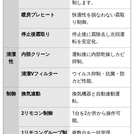
制します。
PCZ-ERMP140HW
PCZ-
ERMP140KLW
PCZ-ERMP140KW
暖房プレヒート
快適性を損なわない霜取
PCZ-ERMP140HV
PCZ-
り制御。
ERMP140KV
PCZ-ERMP140KLV
PCZ-ERMP140KR
停止後霜取り
停止後に霜除去し次回運
転を安定化。
日立
RPC-GP140RHN4
RPC-
GP140RSH9
RPC-GP140RHN3
清潔
内部クリーン
運転後に内部乾燥しカビ
RPC-GP140RSH8
RPC-
性
抑制。
GP140RHN2
RPC-GP140RSH7
清潔Vフィルター
ウイルス抑制・抗菌・防
RPCK-GP140RHN1
RPC-
カビ性能。
GP140RHN1
RPCK-GP140RSH5
RPC-GP140RSH6
RPCK-
制御
換気連動
換気機器と自動連動運
GP140RSH4
RPC-GP140RSH5
転。
RPCK-GP140RHN
RPC-GP140RHN
RPCK-GP140RSH3
RPC-
2リモコン制御
1台を2か所から操作可
GP140RSH4
RPCK-AP140HN6
能。
RPC-AP140HN11
RPCK-
GP140RSH2
RPC-GP140RSH3
1リモコングループ制
複数台を一括管理。