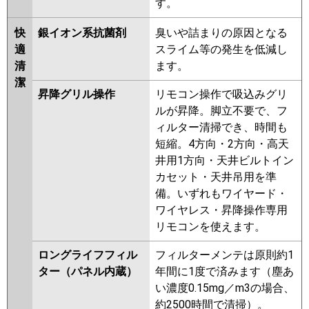
す。
快
銀イオン系抗菌剤
臭いや詰まりの原因となる
適
スライム等の発生を低減し
清
ます。
潔
昇降グリル操作
リモコン操作で吸込みグリ
ルが昇降。脚立不要で、フ
ィルター清掃でき、時間も
短縮。4方向・2方向・高天
井用1方向・天井ビルトイン
カセット・天井吊用を準
備。いずれもワイヤード・
ワイヤレス・昇降操作専用
リモコンを使えます。
ロングライフフィル
フィルターメンテは原則約1
ター（パネル内蔵）
年間に1度で済みます（塵あ
い濃度0.15mg／m3の場合、
約2500時間で清掃）。