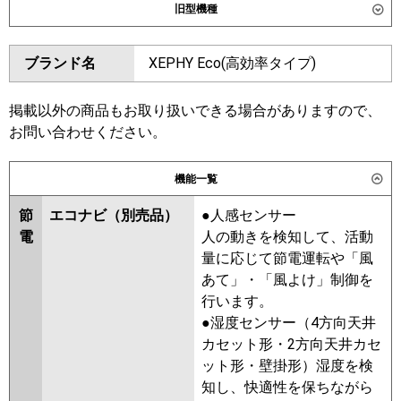
旧型機種
SZRHU80CV
ダイキン
SZRT80BYV
SZRH80BYNV
東芝
GPSA08013JMUB
GCEA08011JXU
ブランド名
XEPHY Eco(高効率タイプ)
SZRH80BYV
SZRHU80BYV
GCEA08011JMUB
GCSA08013JXU
SZRT80BJV
SZRH80BJNV
GCSA08013JMUB
SZRH80BJV
SZRJH80BJV
掲載以外の商品もお取り扱いできる場合がありますので、
三菱電機
PCZ-ERMP80SK6
PCZ-
SZRU80BJV
SZRU80BJNV
お問い合わせください。
ERMP80SKL6
SZRHU80BJV
SZRJH80BFV
SZRT80BFV
SZRH80BFV
機能一覧
日立
RPC-GP80RSHJ11
SZRH80BFNV
SZRU80BFV
節
エコナビ（別売品）
●人感センサー
SZRU80BFNV
SZRHU80BFV
三菱重工
FDEV806HK6S
電
人の動きを検知して、活動
SZRT80BCV
SZRHU80BCV
量に応じて節電運転や「風
SZRH80BCNV
SZRH80BCV
パナソニック
PA-P80T7SHNCX
PA-P80T7SHC
あて」・「風よけ」制御を
SZRU80BCNV
SZRU80BCV
PA-P80T7SHNC
行います。
東芝
RPSA08033JMUB
●湿度センサー（4方向天井
RCEA08041JMUB
カセット形・2方向天井カセ
RCSA08043JMUB
ット形・壁掛形）湿度を検
RPSA08033JMU
RCEA08041JMU
知し、快適性を保ちながら