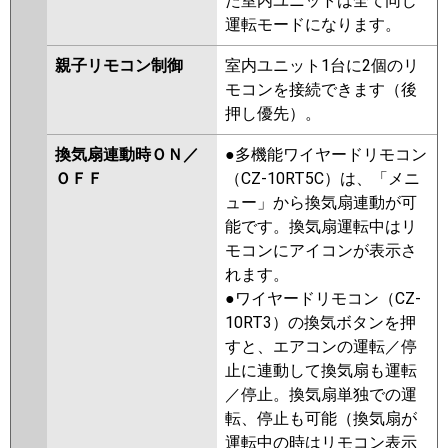
た室内ユニットは全て同じ
運転モードになります。
親子リモコン制御
室内ユニット1台に2個のリ
モコンを接続できます（後
押し優先）。
換気扇連動時ＯＮ／
●多機能ワイヤードリモコン
ＯＦＦ
（CZ-10RT5C）は、「メニ
ュー」から換気扇連動が可
能です。換気扇運転中はリ
モコンにアイコンが表示さ
れます。
●ワイヤードリモコン（CZ-
10RT3）の換気ボタンを押
すと、エアコンの運転／停
止に連動して換気扇も運転
／停止。換気扇単独での運
転、停止も可能（換気扇が
運転中の時はリモコン表示