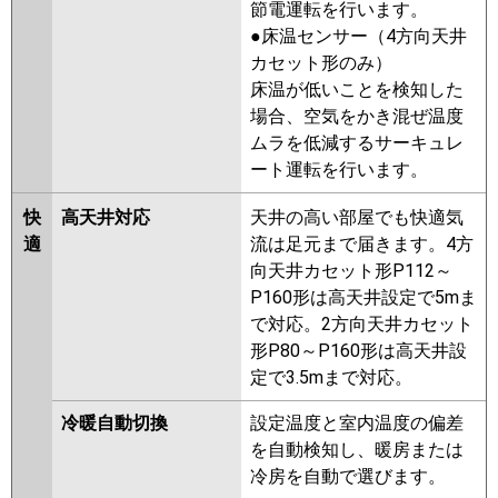
RCEA08041JXU
RCSA08043JMU
節電運転を行います。
RCSA08043JXU
RPSA08033JM
●床温センサー（4方向天井
RCEA08031JM
RCEA08031JX
カセット形のみ）
RPSA08023JM
APEA08057JM
床温が低いことを検知した
APHA08054M
APSA08057JM
場合、空気をかき混ぜ温度
ACEA08037JM
ACEA08037JX
ムラを低減するサーキュレ
RCSA08033JM
RCSA08033JX
ート運転を行います。
ACEA08087JM
ACEA08087JX
ACSA08087JM
ACSA08087JX
快
高天井対応
天井の高い部屋でも快適気
適
流は足元まで届きます。4方
三菱電機
PCZ-ERMP80SK5
PCZ-
向天井カセット形P112～
ERMP80SKL5
PCZ-ERMP80SK4
P160形は高天井設定で5mま
PCZ-ERMP80SKL4
PCZ-
で対応。2方向天井カセット
ERMP80SK3
PCZ-ERMP80SKL3
形P80～P160形は高天井設
PCZ-ERMP80SH2
PCZ-
定で3.5mまで対応。
ERMP80SK2
PCZ-ERMP80SKL2
PCZ-ERMP80SHZ
PCZ-
冷暖自動切換
設定温度と室内温度の偏差
ERMP80SKZ
PCZ-ERMP80SKLZ
を自動検知し、暖房または
PCZ-ERMP80SHY
PCZ-
冷房を自動で選びます。