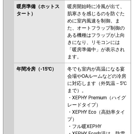
ERMP80SKY
PCZ-ERMP80SKLY
暖房準備（ホットス
暖房開始時に冷風が出て、
PCZ-ERMP80SHV
PCZ-
タート）
肌寒さを感じるのを防ぐた
ERMP80SKV
PCZ-ERMP80SKLV
めに室内風速を制御。ま
PCZ-ERMP80SKLR
PCZ-
た、オートフラップ制御の
ERMP80SKR
ある機種はフラップが上向
日立
RPC-GP80RSHJ9
RPC-
きになり、リモコンには
GP80RSHJ8
RPC-GP80RSHJ7
「暖房準備中」が表示され
RPCK-GP80RSHJ5
RPC-
ます。
GP80RSHJ6
RPCK-GP80RSHJ4
年間冷房（-15℃）
冬でも室内が高温になる宴
RPC-GP80RSHJ5
RPCK-
会場やOAルームなどの冷房
GP80RSHJ3
RPC-GP80RSHJ4
に対応します（外気温－5℃
RPCK-GP80RSHJ2
RPC-
まで）。
GP80RSHJ3
RPC-GP80RSHJ2
・XEPHY Premium（ハイグ
三菱重工
FDEV805HKB5SA
FDESV805HK4B
レードタイプ）
FDEV805HK5SA
FDEV805HK5S
・XEPHY Eco（高効率タイ
プ）
パナソニック
PA-P80T7SHNBX
PA-P80T7SHNB
・フル暖XEPHY
PA-P80T7SH
PA-P80T7SHN
PA-
・XEPHY Eco中温は、防雪