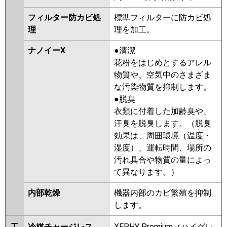
フィルター防カビ処
標準フィルターに防カビ処
理
理を加工。
ナノイーX
●清潔
花粉をはじめとするアレル
物質や、空気中のさまざま
な汚染物質を抑制します。
●脱臭
衣類に付着した加齢臭や、
汗臭を脱臭します。（脱臭
効果は、周囲環境（温度・
湿度）、運転時間、場所の
汚れ具合や物質の量によっ
て異なります。）
内部乾燥
機器内部のカビ繁殖を抑制
します。
工
冷媒チャージレス
XEPHY Premium（ハイグレ