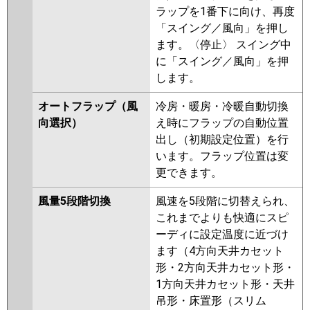
ラップを1番下に向け、再度
「スイング／風向」を押し
ます。〈停止〉 スイング中
に「スイング／風向」を押
します。
オートフラップ（風
冷房・暖房・冷暖自動切換
向選択）
え時にフラップの自動位置
出し（初期設定位置）を行
います。フラップ位置は変
更できます。
風量5段階切換
風速を5段階に切替えられ、
これまでよりも快適にスピ
ーディに設定温度に近づけ
ます（4方向天井カセット
形・2方向天井カセット形・
1方向天井カセット形・天井
吊形・床置形（スリム