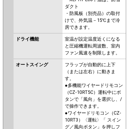
P80V6SCNB
PA-P80T6SCB
PA-
ダクト
P80T6SCNB
PA-P80V6SHNB
PA-
・防風板（別売品）の取付
P80T6SHB
PA-P80T6SHNB
PA-
けで、外気温－15℃まで冷
P80T6SHA
PA-P80T6SHN1
房できます。
ドライ機能
室温が設定温度近くになる
と圧縮機運転周波数、室内
ファン風速を制限します。
オートスイング
フラップが自動的に上下
（または左右）に動きま
す。
●多機能ワイヤードリモコン
（CZ-10RT5C）運転中にボ
タンで「風向」を選択し、/
で操作できます。
●ワイヤードリモコン（CZ-
10RT3）〈運転〉「 スイン
グ／風向ボタン」を押しフ