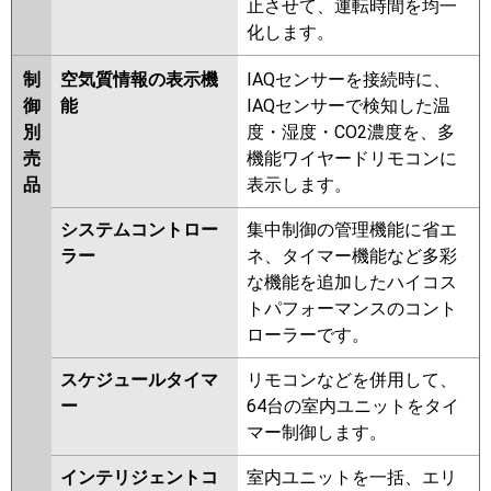
止させて、運転時間を均一
化します。
制
空気質情報の表示機
IAQセンサーを接続時に、
御
能
IAQセンサーで検知した温
別
度・湿度・CO2濃度を、多
売
機能ワイヤードリモコンに
品
表示します。
システムコントロー
集中制御の管理機能に省エ
ラー
ネ、タイマー機能など多彩
な機能を追加したハイコス
トパフォーマンスのコント
ローラーです。
スケジュールタイマ
リモコンなどを併用して、
ー
64台の室内ユニットをタイ
マー制御します。
インテリジェントコ
室内ユニットを一括、エリ