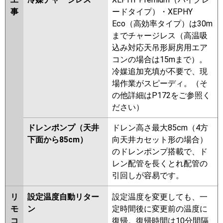
事
ードタイプ）・XEPHY
Eco（高効率タイプ）は30m
までチャージレス（高温吸
込み対応天吊形厨房用エア
コンの場合は15mまで）。
冷媒追加充填が不要で、現
場作業がスピーディ。（そ
の他詳細はP172をご参照く
ださい）
ドレンポンプ（天井
ドレン高さ最大85cm（4方
下面から85cm）
向天井カセット形の場合）
のドレンポンプ搭載で、ド
レン配管を長くとれ配管の
引回しが容易です。
リ
設定温度自動リター
設定温度を変更しても、一
モ
ン
定時間後に変更前の温度に
コ
復帰。復帰時間は10分間隔