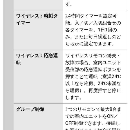
す。
ワイヤレス：時刻タ
24時間タイマーを設定可
イマー
能。入／切／入切組合せの
各タイマーを、1日1回の
み、または毎日繰返しのど
ちらかに設定できます。
ワイヤレス：応急運
ワイヤレスリモコン紛失・
転
故障の場合、室内ユニット
受信部の応急運転ボタンを
押すことで運転（室温24℃
以上なら冷房、24℃未満な
ら暖房）。再度押すと停止
します。
グループ制御
1つのリモコンで最大8台ま
での室内ユニットをON／
OFF制御できます。接続し