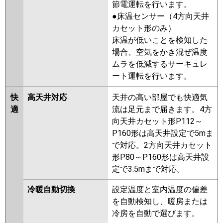
RCSA08043MUB
RPHA08031MU
節電運転を行います。
RPSA08033MU
RCHA08041MU
●床温センサー（4方向天井
RCHA08041XU
RCEA08041MU
カセット形のみ）
RCEA08041XU
RCSA08043MU
床温が低いことを検知した
RCSA08043XU
RPHA08031M
場合、空気をかき混ぜ温度
RPSA08033M
RCEA08031M
ムラを低減するサーキュレ
RCEA08031X
RPSA08023M
ート運転を行います。
RPHA08021M
RCHA08031M
RCHA08031X
APSA08057M
快
高天井対応
天井の高い部屋でも快適気
APEA08057M
APHA08054M-R
適
流は足元まで届きます。4方
ACHA08084X-R
ACHA08084M
向天井カセット形P112～
ACHA08084M-R
ACHA08084X
P160形は高天井設定で5mま
ACEA08037M
ACEA08037X
で対応。2方向天井カセット
RCSA08033M
RCSA08033X
形P80～P160形は高天井設
ACEA08087X
ACEA08087M
定で3.5mまで対応。
ACSA08087M
ACSA08087X
冷暖自動切換
設定温度と室内温度の偏差
三菱電機
PCZ-HRMP80K5
PCZ-
を自動検知し、暖房または
HRMP80KL5
PCZ-ERMP80KL5
冷房を自動で選びます。