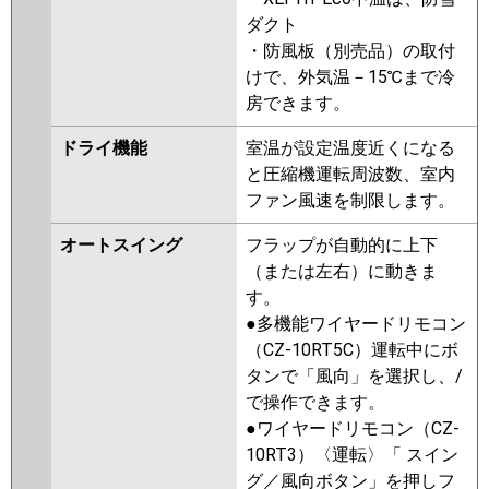
ERMP80HV
PCZ-ERMP80KV
ダクト
PCZ-ERMP80KLV
PCZ-
・防風板（別売品）の取付
ERMP80KR
PCZ-ERMP80KLR
けで、外気温－15℃まで冷
房できます。
日立
RPC-GP80RHN4
RPC-GP80RSH9
RPC-GP80RHN3
RPC-GP80RSH8
ドライ機能
室温が設定温度近くになる
RPC-GP80RHN2
RPC-GP80RSH7
と圧縮機運転周波数、室内
RPCK-GP80RHN1
RPC-GP80RHN1
ファン風速を制限します。
RPCK-GP80RSH5
RPC-GP80RSH6
RPCK-GP80RSH4
RPC-GP80RSH5
オートスイング
フラップが自動的に上下
RPCK-GP80RHN
RPC-GP80RHN
（または左右）に動きま
RPCK-GP80RSH3
RPC-GP80RSH4
す。
RPCK-AP80HN6
RPC-AP80HN11
●多機能ワイヤードリモコン
RPCK-GP80RSH2
RPC-GP80RSH3
（CZ-10RT5C）運転中にボ
RPC-GP80RSH2
タンで「風向」を選択し、/
で操作できます。
三菱重工
FDEV805HB5SA
FDEK805H5SA
●ワイヤードリモコン（CZ-
FDESV805H4B
FDEV805H5SA
10RT3）〈運転〉「 スイン
FDEK805H5S
FDEV805H5S
グ／風向ボタン」を押しフ