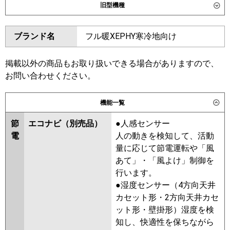
旧型機種
SZRHU80CT
SDRH80BB
SDRH80BBN
SDRHU80BC
ダイキン
SZRT80BYT
SZRH80BYT
ブランド名
フル暖XEPHY寒冷地向け
SZRH80BYNT
SZRHU80BYT
東芝
GPHA08011MUB
GPSA08013MUB
SZRT80BJT
SZRH80BJT
GCHA08011MUB
GCHA08011XU
SZRH80BJNT
SZRJH80BJT
掲載以外の商品もお取り扱いできる場合がありますので、
GCEA08011XU
GCEA08011MUB
SZRU80BJT
SZRU80BJNT
お問い合わせください。
GCSA08013XU
GCSA08013MUB
SZRHU80BJT
SZRJH80BFT
三菱電機
PCZ-HRMP80K6
PCZ-
SDRT80B
SDRHU80B
SDRH80B
機能一覧
HRMP80KL6
PCZ-ERMP80KL6
SDRH80BN
SDRU80B
SDRU80BN
PCZ-ERMP80K6
節
エコナビ（別売品）
●人感センサー
SZRT80BFT
SZRH80BFT
電
人の動きを検知して、活動
SZRH80BFNT
SZRU80BFT
日立
RPC-GP80RHN5
RPC-
量に応じて節電運転や「風
SZRU80BFNT
SZRHU80BFT
GP80RSH11
あて」・「風よけ」制御を
SZRT80BCT
SZRHU80BCT
行います。
SZRH80BCT
SZRH80BCNT
三菱重工
FDEV806H6S
●湿度センサー（4方向天井
SZRU80BCT
SZRU80BCNT
カセット形・2方向天井カセ
パナソニック
PA-P80T7KNC
PA-P80T7KNCX
東芝
RPHA08031MUB
RPSA08033MUB
ット形・壁掛形）湿度を検
PA-P80T7KC
PA-P80T7HNC
PA-
RCHA08041MUB
RCEA08041MUB
知し、快適性を保ちながら
P80T7HNCX
PA-P80T7HC