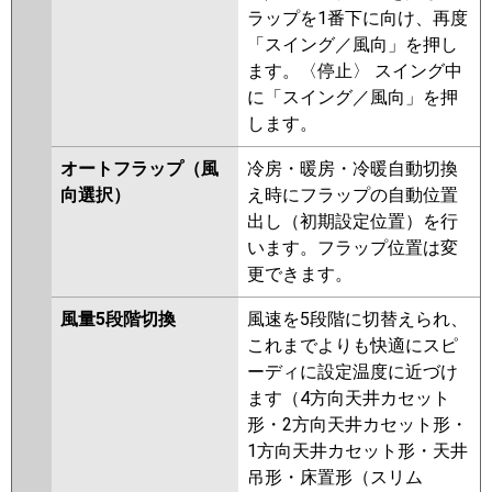
ラップを1番下に向け、再度
パナソニック
PA-P80T7KNBX
PA-P80T7HNBX
「スイング／風向」を押し
PA-P80T7KB
PA-P80T7HB
PA-
ます。〈停止〉 スイング中
P80T7HNB
PA-P80T7KN
PA-
に「スイング／風向」を押
P80T7K
PA-P80T7H
PA-
します。
P80T7HN
PA-P80V6KNB
PA-
P80T6KB
PA-P80T6KNB
PA-
オートフラップ（風
冷房・暖房・冷暖自動切換
P80V6CNB
PA-P80T6CB
PA-
向選択）
え時にフラップの自動位置
P80T6CNB
PA-P80V6HNB
PA-
出し（初期設定位置）を行
P80T6HB
PA-P80T6HNB
PA-
います。フラップ位置は変
P80V6KN
PA-P80T6KA
PA-
更できます。
P80T6KN1
PA-P80V6HN
PA-
P80T6HN1
PA-P80T6HA
風量5段階切換
風速を5段階に切替えられ、
これまでよりも快適にスピ
ーディに設定温度に近づけ
ます（4方向天井カセット
形・2方向天井カセット形・
1方向天井カセット形・天井
吊形・床置形（スリム