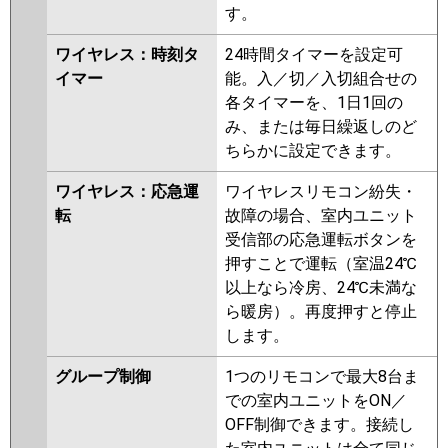
す。
ワイヤレス：時刻タ
24時間タイマーを設定可
イマー
能。入／切／入切組合せの
各タイマーを、1日1回の
み、または毎日繰返しのど
ちらかに設定できます。
ワイヤレス：応急運
ワイヤレスリモコン紛失・
転
故障の場合、室内ユニット
受信部の応急運転ボタンを
押すことで運転（室温24℃
以上なら冷房、24℃未満な
ら暖房）。再度押すと停止
します。
グループ制御
1つのリモコンで最大8台ま
での室内ユニットをON／
OFF制御できます。接続し