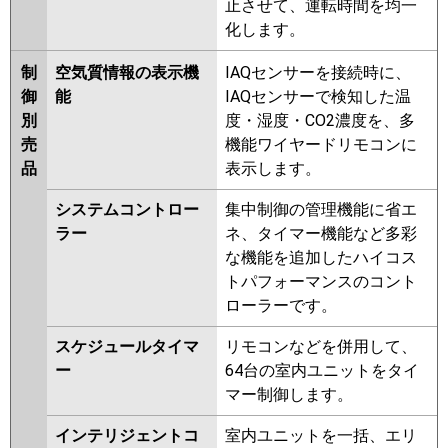
止させて、運転時間を均一
化します。
制
空気質情報の表示機
IAQセンサーを接続時に、
御
能
IAQセンサーで検知した温
別
度・湿度・CO2濃度を、多
売
機能ワイヤードリモコンに
品
表示します。
システムコントロー
集中制御の管理機能に省エ
ラー
ネ、タイマー機能など多彩
な機能を追加したハイコス
トパフォーマンスのコント
ローラーです。
スケジュールタイマ
リモコンなどを併用して、
ー
64台の室内ユニットをタイ
マー制御します。
インテリジェントコ
室内ユニットを一括、エリ