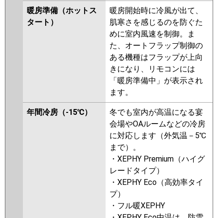
PCZ-ERMP80K5
PCZ-HRMP80K4
暖房準備（ホットス
暖房開始時に冷風が出て、
PCZ-HRMP80KL4
PCZ-
タート）
肌寒さを感じるのを防ぐた
ERMP80KL4
PCZ-ERMP80K4
めに室内風速を制御。ま
PCZ-HRMP80K3
PCZ-
た、オートフラップ制御の
HRMP80KL3
PCZ-ERMP80K3
ある機種はフラップが上向
PCZ-ERMP80KL3
PCZ-
きになり、リモコンには
HRMP80H2
PCZ-HRMP80K2
「暖房準備中」が表示され
PCZ-HRMP80KL2
PCZ-
ます。
ERMP80H2
PCZ-ERMP80K2
PCZ-ERMP80KL2
PCZ-
年間冷房（-15℃）
冬でも室内が高温になる宴
HRMP80HZ
PCZ-HRMP80KZ
会場やOAルームなどの冷房
PCZ-HRMP80KLZ
PCZ-
に対応します（外気温－5℃
ERMP80HZ
PCZ-ERMP80KZ
まで）。
PCZ-ERMP80KLZ
PCZ-
・XEPHY Premium（ハイグ
HRMP80HY
PCZ-HRMP80KLY
レードタイプ）
PCZ-HRMP80KY
PCZ-ERMP80HY
・XEPHY Eco（高効率タイ
PCZ-ERMP80KLY
PCZ-ERMP80KY
プ）
PCZ-HRMP80HV
PCZ-HRMP80KV
・フル暖XEPHY
PCZ-HRMP80KLV
PCZ-
・XEPHY Eco中温は、防雪