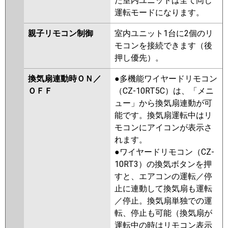
た室内ユニットは全て同じ
運転モードになります。
親子リモコン制御
室内ユニット1台に2個のリ
モコンを接続できます（後
押し優先）。
換気扇連動時ＯＮ／
●多機能ワイヤードリモコン
ＯＦＦ
（CZ-10RT5C）は、「メニ
ュー」から換気扇連動が可
能です。換気扇運転中はリ
モコンにアイコンが表示さ
れます。
●ワイヤードリモコン（CZ-
10RT3）の換気ボタンを押
すと、エアコンの運転／停
止に連動して換気扇も運転
／停止。換気扇単独での運
転、停止も可能（換気扇が
運転中の時はリモコン表示