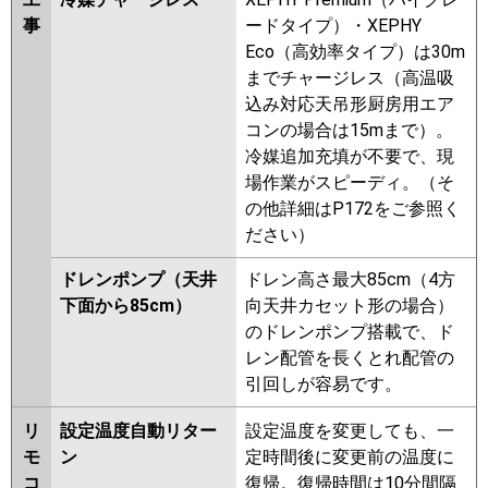
事
ードタイプ）・XEPHY
Eco（高効率タイプ）は30m
までチャージレス（高温吸
込み対応天吊形厨房用エア
コンの場合は15mまで）。
冷媒追加充填が不要で、現
場作業がスピーディ。（そ
の他詳細はP172をご参照く
ださい）
ドレンポンプ（天井
ドレン高さ最大85cm（4方
下面から85cm）
向天井カセット形の場合）
のドレンポンプ搭載で、ド
レン配管を長くとれ配管の
引回しが容易です。
リ
設定温度自動リター
設定温度を変更しても、一
モ
ン
定時間後に変更前の温度に
コ
復帰。復帰時間は10分間隔