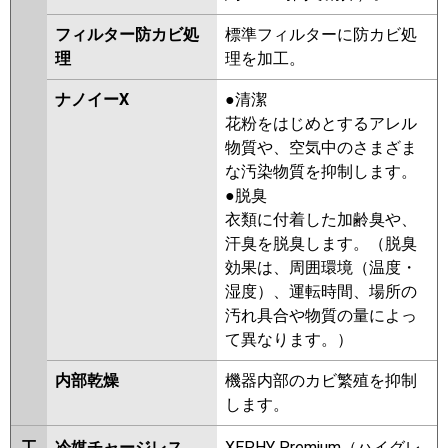
フィルター防カビ処
標準フィルターに防カビ処
理
理を加工。
ナノイーX
●清潔
花粉をはじめとするアレル
物質や、空気中のさまざま
な汚染物質を抑制します。
●脱臭
衣類に付着した加齢臭や、
汗臭を脱臭します。（脱臭
効果は、周囲環境（温度・
湿度）、運転時間、場所の
汚れ具合や物質の量によっ
て異なります。）
内部乾燥
機器内部のカビ繁殖を抑制
します。
工
冷媒チャージレス
XEPHY Premium（ハイグレ