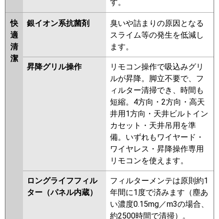
す。
快
銀イオン系抗菌剤
臭いや詰まりの原因となる
適
スライム等の発生を低減し
清
ます。
潔
昇降グリル操作
リモコン操作で吸込みグリ
ルが昇降。脚立不要で、フ
ィルター清掃でき、時間も
短縮。4方向・2方向・高天
井用1方向・天井ビルトイン
カセット・天井吊用を準
備。いずれもワイヤード・
ワイヤレス・昇降操作専用
リモコンを使えます。
ロングライフフィル
フィルターメンテは原則約1
ター（パネル内蔵）
年間に1度で済みます（塵あ
い濃度0.15mg／m3の場合、
約2500時間で清掃）。