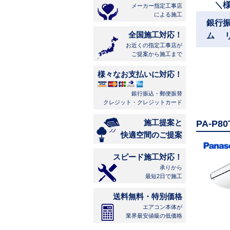
＼
メーカー指定工事店
による施工
銀行
全国施工対応！
ム 
お近くの指定工事店が
ご提案から施工まで
様々なお支払いに対応！
銀行振込・郵便振替
クレジット・クレジットカード
施工提案と
PA-P
快適空間のご提案
スピード施工対応！
承りから
最短2日で施工
送料無料・特別価格
エアコン本体が
業界最安値級の低価格