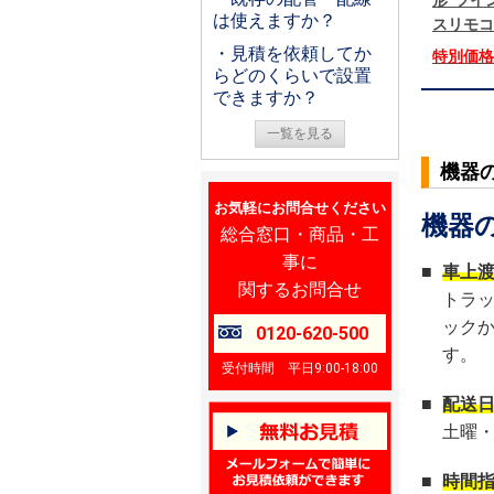
形 ツイン
は使えますか？
スリモコ
・見積を依頼してか
特別価
らどのくらいで設置
できますか？
一覧を見る
機器
お気軽にお問合せください
機器
総合窓口・商品・工
事に
■
車上
関するお問合せ
トラ
ック
0120-620-500
す。
受付時間 平日9:00-18:00
■
配送
土曜
■
時間