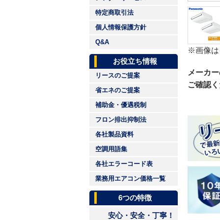
特定商取引法
個人情報保護方針
Q&A
※画像は
お役立ち情報
メーカー
リースのご提案
ご確認く
省エネのご提案
補助金・優遇税制
フロン排出抑制法
各社製品資料
空調用語集
各社エラーコード表
業務用エアコン価格一覧
6つの特徴
安心・安全・丁寧！