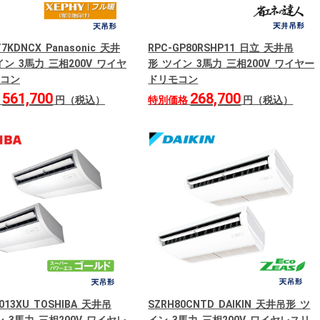
T7KDNCX Panasonic 天井
RPC-GP80RSHP11 日立 天井吊
ン 3馬力 三相200V ワイヤ
形 ツイン 3馬力 三相200V ワイヤー
コン
ドリモコン
561,700
268,700
格
円（税込）
特別価格
円（税込）
013XU TOSHIBA 天井吊
SZRH80CNTD DAIKIN 天井吊形 ツ