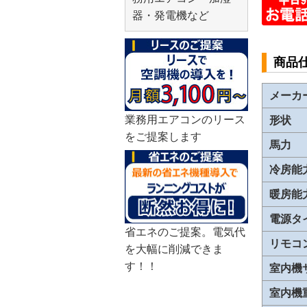
器・発電機など
商品
メーカ
業務用エアコンのリース
形状
をご提案します
馬力
冷房能
暖房能
電源タ
省エネのご提案。電気代
リモコ
を大幅に削減できま
す！！
室内機
室内機