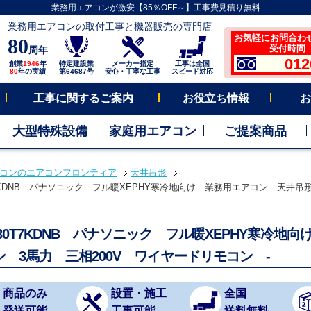
業務用エアコンが激安【85％OFF～】工事費見積り無料
業務用エアコンの取付工事と機器販売の専門店
お気軽にお問合わ
80
受付時間 平
周年
012
創業
1946
年
特定建設業
メーカー指定
工事は全国
80
年の実績
第64687号
安心・丁寧な工事
スピード対応
工事に関するご案内
お役立ち情報
お
大型特殊設備
家庭用エアコン
ご提案商品
コンのエアコンフロンティア
天井吊形
0T7KDNB パナソニック フル暖XEPHY寒冷地向け 業務用エアコン 天井吊形
P80T7KDNB パナソニック フル暖XEPHY寒冷
ン 3馬力 三相200V ワイヤードリモコン -
商品のみ
設置・施工
全国
発送可能
工事可能
送料無料