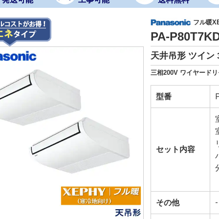
フル暖X
PA-P80T7
天井吊形 ツイン 
三相200V ワイヤードリ
型番
セット内容
その他
-