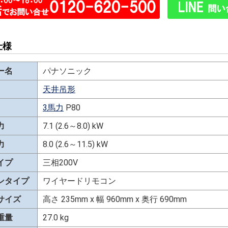
仕様
ー名
パナソニック
天井吊形
3馬力
P80
力
7.1 (2.6～8.0) kW
力
8.0 (2.6～11.5) kW
イプ
三相200V
ンタイプ
ワイヤードリモコン
サイズ
高さ 235mm x 幅 960mm x 奥行 690mm
重量
27.0 kg