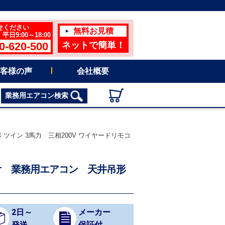
せください
無料お見積
日9:00～18:00
0-620-500
ネットで簡単！
客様の声
会社概要
業務用エアコン検索
 ツイン 3馬力 三相200V ワイヤードリモコ
地向け 業務用エアコン 天井吊形
2日～
メーカー
発送
保証付