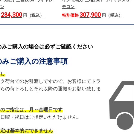
 3馬力 三相200V ワイヤレ
イン 3馬力 三相200V ワイヤレスリ
ン
モコン
284,300
307,900
格
円（税込）
特別価格
円（税込）
のみご購入の場合は必ずご確認ください
のみご購入の注意事項
渡し
ック荷台でのお引渡しですので、お客様にてトラ
からの荷下ろしとそれ以降の運搬をお願い致しま
日のご指定は、月～金曜日です
・日曜・祝日はご指定いただけません。
指定は基本的にできません