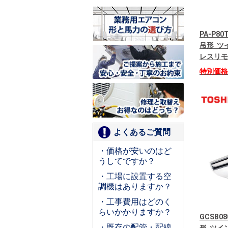
PA-P80
吊形 ツイ
レスリモ
特別価
よくあるご質問
・価格が安いのはど
うしてですか？
・工場に設置する空
調機はありますか？
・工事費用はどのく
らいかかりますか？
GCSB08
・既存の配管・配線