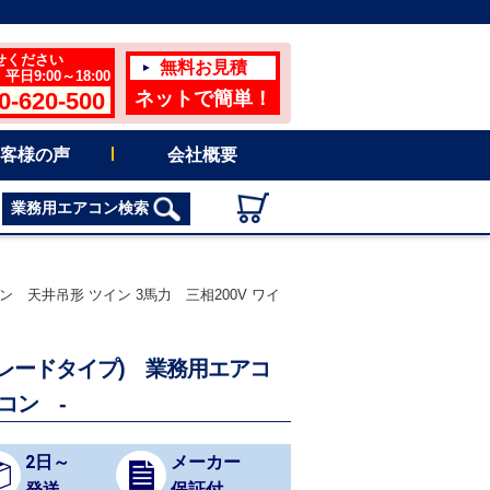
せください
無料お見積
日9:00～18:00
0-620-500
ネットで簡単！
客様の声
会社概要
業務用エアコン検索
コン 天井吊形 ツイン 3馬力 三相200V ワイ
ハイグレードタイプ) 業務用エアコ
コン -
2日～
メーカー
発送
保証付