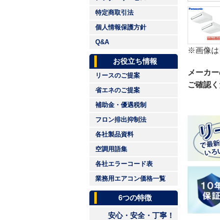
特定商取引法
個人情報保護方針
Q&A
※画像は
お役立ち情報
メーカー
リースのご提案
ご確認く
省エネのご提案
補助金・優遇税制
フロン排出抑制法
各社製品資料
空調用語集
各社エラーコード表
業務用エアコン価格一覧
6つの特徴
安心・安全・丁寧！