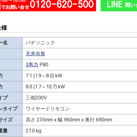
仕様
ー名
パナソニック
天井吊形
3馬力
P80
力
7.1 (1.9～8.0) kW
力
8.0 (1.7～10.7) kW
イプ
三相200V
ンタイプ
ワイヤードリモコン
サイズ
高さ 235mm x 幅 960mm x 奥行 690mm
重量
27.0 kg