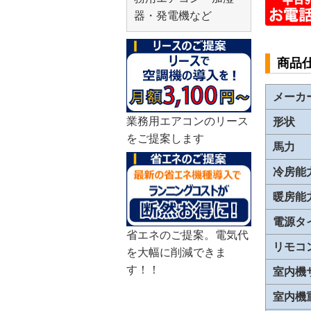
器・発電機など
商品
メーカ
業務用エアコンのリース
形状
をご提案します
馬力
冷房能
暖房能
電源タ
省エネのご提案。電気代
リモコ
を大幅に削減できま
す！！
室内機
室内機