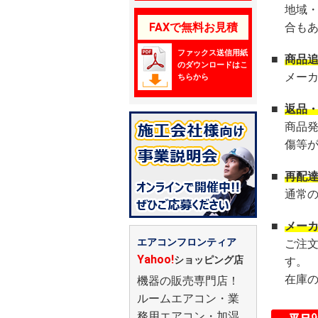
地域
FAXで無料お見積
合も
ファックス送信用紙
■
商品
のダウンロードはこ
メー
ちらから
■
返品
商品
傷等
■
再配
通常
■
メー
エアコンフロンティア
ご注
Yahoo!
ショッピング店
す。
在庫
機器の販売専門店！
ルームエアコン・業
務用エアコン・加湿