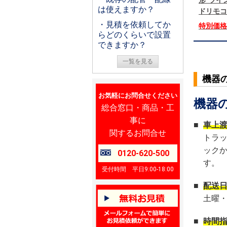
形 ツイン
は使えますか？
ドリモコ
・見積を依頼してか
特別価
らどのくらいで設置
できますか？
一覧を見る
機器
お気軽にお問合せください
機器
総合窓口・商品・工
事に
■
車上
関するお問合せ
トラ
ック
0120-620-500
す。
受付時間 平日9:00-18:00
■
配送
土曜
■
時間