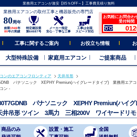
業務用エアコンが激安【85％OFF～】工事費見積り無料
業務用エアコンの取付工事と機器販売の専門店
お気軽にお問合わ
80
受付時間 平
周年
012
創業
1946
年
特定建設業
メーカー指定
工事は全国
80
年の実績
第64687号
安心・丁寧な工事
スピード対応
工事に関するご案内
お役立ち情報
お
大型特殊設備
家庭用エアコン
ご提案商品
コンのエアコンフロンティア
天井吊形
T7GDNB パナソニック XEPHY Premiun(ハイグレードタイプ) 業務用エア
ン -
P80T7GDNB パナソニック XEPHY Premiun(
天井吊形 ツイン 3馬力 三相200V ワイヤードリモ
商品のみ
設置・施工
全国
発送可能
工事可能
送料無料