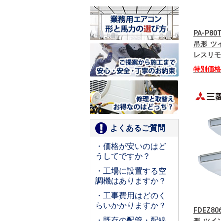
PA-P80
吊形 ツイ
レスリモ
特別価
よくあるご質問
・価格が安いのはど
うしてですか？
・工場に設置する空
調機はありますか？
・工事費用はどのく
らいかかりますか？
FDEZ8
・既存の配管・配線