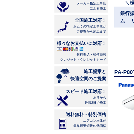
＼
メーカー指定工事店
による施工
銀行
全国施工対応！
ム 
お近くの指定工事店が
ご提案から施工まで
様々なお支払いに対応！
銀行振込・郵便振替
クレジット・クレジットカード
施工提案と
PA-P
快適空間のご提案
スピード施工対応！
承りから
最短2日で施工
送料無料・特別価格
エアコン本体が
業界最安値級の低価格