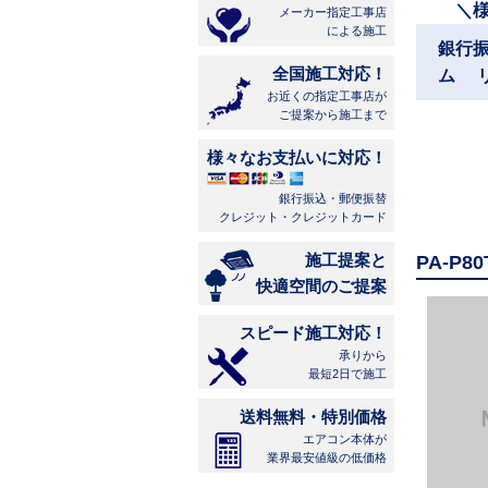
＼
メーカー指定工事店
による施工
銀行
全国施工対応！
ム 
お近くの指定工事店が
ご提案から施工まで
様々なお支払いに対応！
銀行振込・郵便振替
クレジット・クレジットカード
施工提案と
PA-P
快適空間のご提案
スピード施工対応！
承りから
最短2日で施工
送料無料・特別価格
エアコン本体が
業界最安値級の低価格