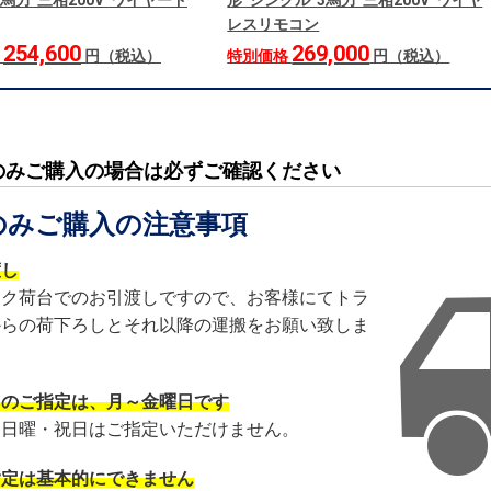
3馬力 三相200V ワイヤード
形 シングル 3馬力 三相200V ワイヤ
レスリモコン
254,600
269,000
格
円（税込）
特別価格
円（税込）
のみご購入の場合は必ずご確認ください
のみご購入の注意事項
渡し
ック荷台でのお引渡しですので、お客様にてトラ
からの荷下ろしとそれ以降の運搬をお願い致しま
日のご指定は、月～金曜日です
・日曜・祝日はご指定いただけません。
指定は基本的にできません