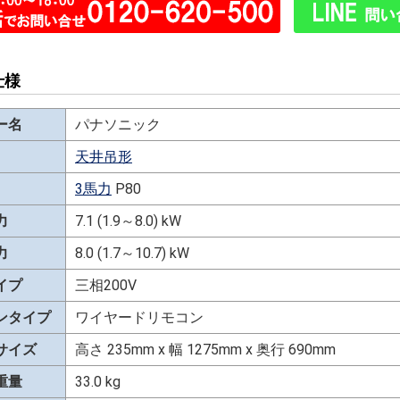
仕様
ー名
パナソニック
天井吊形
3馬力
P80
力
7.1 (1.9～8.0) kW
力
8.0 (1.7～10.7) kW
イプ
三相200V
ンタイプ
ワイヤードリモコン
サイズ
高さ 235mm x 幅 1275mm x 奥行 690mm
重量
33.0 kg