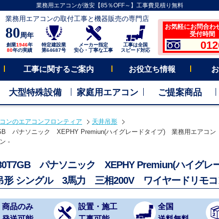
業務用エアコンが激安【85％OFF～】工事費見積り無料
業務用エアコンの取付工事と機器販売の専門店
お気軽にお問合わ
80
受付時間 平
周年
012
創業
1946
年
特定建設業
メーカー指定
工事は全国
80
年の実績
第64687号
安心・丁寧な工事
スピード対応
工事に関するご案内
お役立ち情報
お
大型特殊設備
家庭用エアコン
ご提案商品
コンのエアコンフロンティア
天井吊形
T7GB パナソニック XEPHY Premiun(ハイグレードタイプ) 業務用エアコ
 -
P80T7GB パナソニック XEPHY Premiun(
吊形 シングル 3馬力 三相200V ワイヤードリモコ
商品のみ
設置・施工
全国
発送可能
工事可能
送料無料