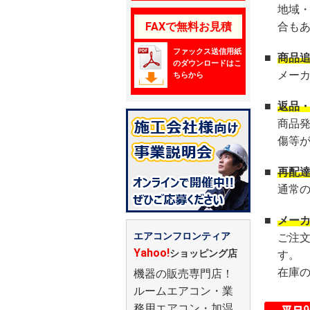
地域
FAXで無料お見積
合も
ファックス送信用紙
■
商品
のダウンロードはこ
メー
ちらから
■
返品
商品
傷等
■
再配
通常
■
メー
エアコンフロンティア
ご注
Yahoo!
ショッピング店
す。
在庫
機器の販売専門店！
ルームエアコン・業
務用エアコン・加湿