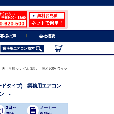
せください
無料お見積
日9:00～18:00
0-620-500
ネットで簡単！
客様の声
会社概要
業務用エアコン検索
ン 天井吊形 シングル 3馬力 三相200V ワイヤ
ハイグレードタイプ) 業務用エアコン
ン -
2日～
メーカー
発送
保証付