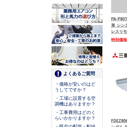
PA-P80
形 シング
レスリモ
特別価
よくあるご質問
・価格が安いのはど
うしてですか？
・工場に設置する空
調機はありますか？
・工事費用はどのく
らいかかりますか？
FDEZ8
・既存の配管・配線