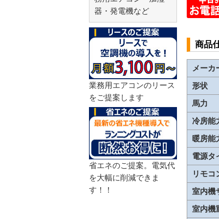
器・発電機など
商品
メーカ
業務用エアコンのリース
形状
をご提案します
馬力
冷房能
暖房能
電源タ
省エネのご提案。電気代
リモコ
を大幅に削減できま
す！！
室内機
室内機