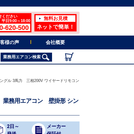
せください
無料お見積
日9:00～18:00
0-620-500
ネットで簡単！
客様の声
会社概要
業務用エアコン検索
シングル 3馬力 三相200V ワイヤードリモコン
イプ) 業務用エアコン 壁掛形 シン
2日～
メーカー
発送
保証付