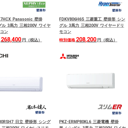
K7HCX Panasonic 壁掛
FDKV806H6S 三菱重工 壁掛形 シン
ル 3馬力 三相200V ワイヤ
グル 3馬力 三相200V ワイヤードリ
コン
モコン
268,400
208,200
格
円（税込）
特別価格
円（税込）
P80RSH7 日立 壁掛形 シング
PKZ-ERMP80KL6 三菱電機 壁掛