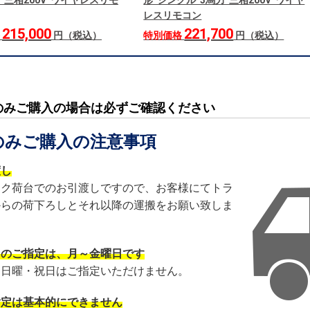
力 三相200V ワイヤレスリモ
形 シングル 3馬力 三相200V ワイヤ
レスリモコン
215,000
221,700
格
円（税込）
特別価格
円（税込）
のみご購入の場合は必ずご確認ください
のみご購入の注意事項
渡し
ック荷台でのお引渡しですので、お客様にてトラ
からの荷下ろしとそれ以降の運搬をお願い致しま
日のご指定は、月～金曜日です
・日曜・祝日はご指定いただけません。
指定は基本的にできません