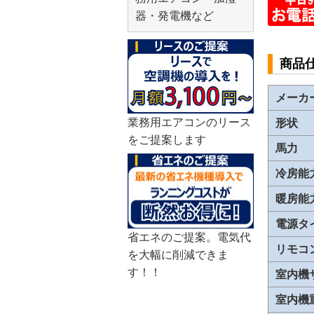
器・発電機など
商品
メーカ
業務用エアコンのリース
形状
をご提案します
馬力
冷房能
暖房能
電源タ
省エネのご提案。電気代
リモコ
を大幅に削減できま
す！！
室内機
室内機