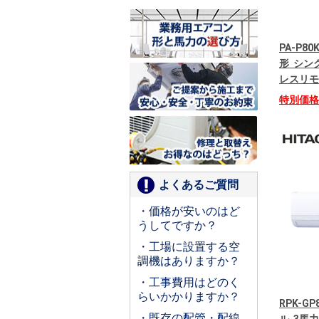
PA-P80
形 シング
レスリモ
特別価
よくあるご質問
・価格が安いのはど
うしてですか？
・工場に設置する空
調機はありますか？
・工事費用はどのく
らいかかりますか？
RPK-G
・既存の配管・配線