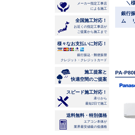
＼
メーカー指定工事店
による施工
銀行
全国施工対応！
ム 
お近くの指定工事店が
ご提案から施工まで
様々なお支払いに対応！
銀行振込・郵便振替
クレジット・クレジットカード
施工提案と
PA-P
快適空間のご提案
スピード施工対応！
承りから
最短2日で施工
送料無料・特別価格
エアコン本体が
業界最安値級の低価格