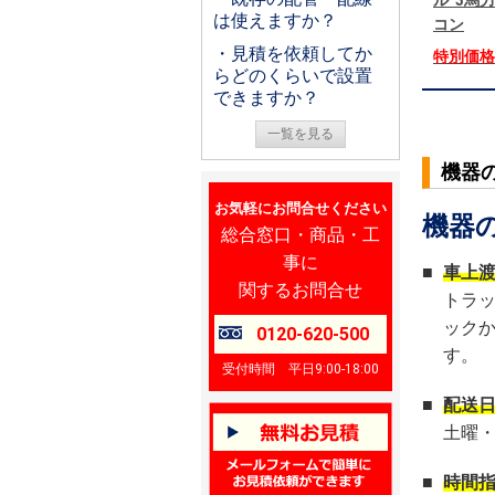
ル 3馬
は使えますか？
コン
・見積を依頼してか
特別価
らどのくらいで設置
できますか？
一覧を見る
機器
お気軽にお問合せください
機器
総合窓口・商品・工
事に
■
車上
関するお問合せ
トラ
ック
0120-620-500
す。
受付時間 平日9:00-18:00
■
配送
土曜
■
時間