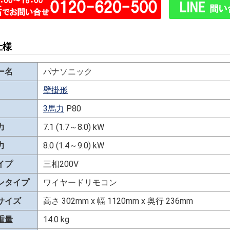
仕様
ー名
パナソニック
壁掛形
3馬力
P80
力
7.1 (1.7～8.0) kW
力
8.0 (1.4～9.0) kW
イプ
三相200V
ンタイプ
ワイヤードリモコン
サイズ
高さ 302mm x 幅 1120mm x 奥行 236mm
重量
14.0 kg