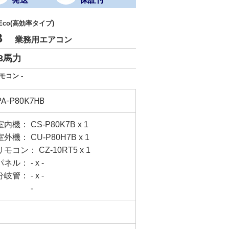
 Eco(高効率タイプ)
HB
業務用エアコン
3馬力
モコン -
PA-P80K7HB
室内機： CS-P80K7B x 1
室外機： CU-P80H7B x 1
リモコン： CZ-10RT5 x 1
パネル： - x -
分岐管： - x -
-