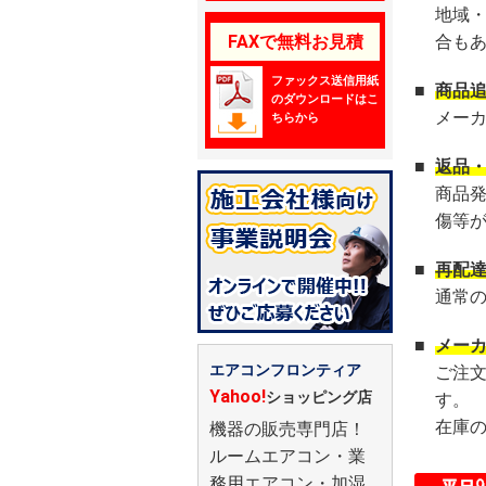
地域
FAXで無料お見積
合も
ファックス送信用紙
■
商品
のダウンロードはこ
メー
ちらから
■
返品
商品
傷等
■
再配
通常
■
メー
エアコンフロンティア
ご注
Yahoo!
ショッピング店
す。
在庫
機器の販売専門店！
ルームエアコン・業
務用エアコン・加湿