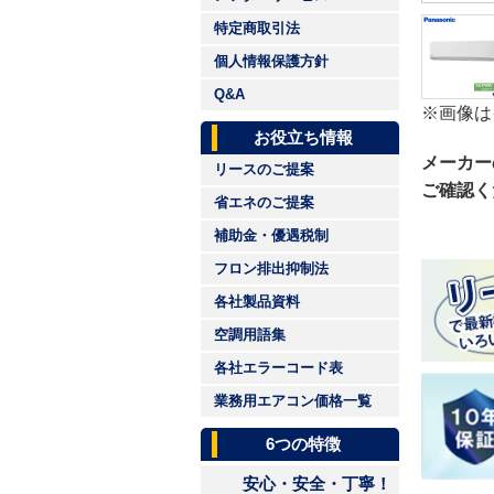
特定商取引法
個人情報保護方針
Q&A
※画像は
お役立ち情報
メーカー
リースのご提案
ご確認く
省エネのご提案
補助金・優遇税制
フロン排出抑制法
各社製品資料
空調用語集
各社エラーコード表
業務用エアコン価格一覧
6つの特徴
安心・安全・丁寧！