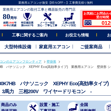
業務用エアコンが激安【85％OFF～】工事費見積り無料
業務用エアコンの取付工事と機器販売の専門店
お気軽にお問合わ
80
受付時間 平
周年
012
創業
1946
年
特定建設業
メーカー指定
工事は全国
80
年の実績
第64687号
安心・丁寧な工事
スピード対応
工事に関するご案内
お役立ち情報
お
大型特殊設備
家庭用エアコン
ご提案商品
コンのエアコンフロンティア
壁掛形
K7HB パナソニック XEPHY Eco(高効率タイプ) 業務用エアコン 壁掛形 
P80K7HB パナソニック XEPHY Eco(高効率タ
 3馬力 三相200V ワイヤードリモコン -
商品のみ
設置・施工
全国
発送可能
工事可能
送料無料