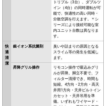
トリプル（3台）、ダブルツ
イン（4台）の同時運転が可
能で、快適性の高い同時・
分散空調を行えます。＊シ
リーズにより接続可能な室
内ユニット台数は異なりま
す。
快
銀イオン系抗菌剤
臭いや詰まりの原因となる
適
スライム等の発生を低減し
清
ます。
潔
昇降グリル操作
リモコン操作で吸込みグリ
ルが昇降。脚立不要で、フ
ィルター清掃でき、時間も
短縮。4方向・2方向・高天
井用1方向・天井ビルトイン
カセット・天井吊用を準
備。いずれもワイヤード・