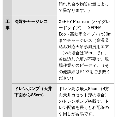
汚れ具合や物質の量によっ
て異なります。）
工
冷媒チャージレス
XEPHY Premium（ハイグレ
事
ードタイプ）・XEPHY
Eco（高効率タイプ）は30m
までチャージレス（高温吸
込み対応天吊形厨房用エア
コンの場合は15mまで）。
冷媒追加充填が不要で、現
場作業がスピーディ。（そ
の他詳細はP172をご参照く
ださい）
ドレンポンプ（天井
ドレン高さ最大85cm（4方
下面から85cm）
向天井カセット形の場合）
のドレンポンプ搭載で、ド
レン配管を長くとれ配管の
引回しが容易です。