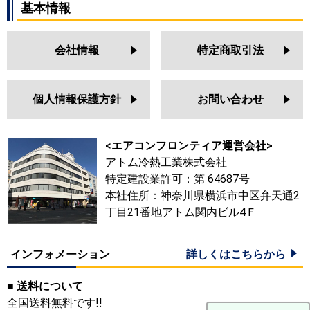
基本情報
会社情報
特定商取引法
個人情報保護方針
お問い合わせ
<エアコンフロンティア運営会社>
アトム冷熱工業株式会社
特定建設業許可：第 64687号
本社住所：神奈川県横浜市中区弁天通2
丁目21番地アトム関内ビル4Ｆ
インフォメーション
詳しくはこちらから
■ 送料について
全国送料無料です!!