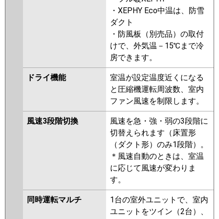
・XEPHY Eco中温は、防雪
ダクト
・防風板（別売品）の取付
けで、外気温－15℃まで冷
房できます。
ドライ機能
室温が設定温度近くになる
と圧縮機運転周波数、室内
ファン風速を制限します。
風速3段階切換
風速を急・強・弱の3段階に
切替えられます（床置形
（ダクト形）のみ1段階）。
＊風速自動のときは、室温
に応じて風速が変わりま
す。
同時運転マルチ
1台の室外ユニットで、室内
ユニットをツイン（2台）、