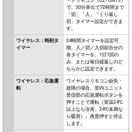
ードリモコン（CZ-10RT3）
で、30分単位で72時間まで
「切」「入」「くり返し
切」タイマー設定ができま
す。
ワイヤレス：時刻タ
24時間タイマーを設定可
イマー
能。入／切／入切組合せの
各タイマーを、1日1回の
み、または毎日繰返しのど
ちらかに設定できます。
ワイヤレス：応急運
ワイヤレスリモコン紛失・
転
故障の場合、室内ユニット
受信部の応急運転ボタンを
押すことで運転（室温24℃
以上なら冷房、24℃未満な
ら暖房）。再度押すと停止
します。