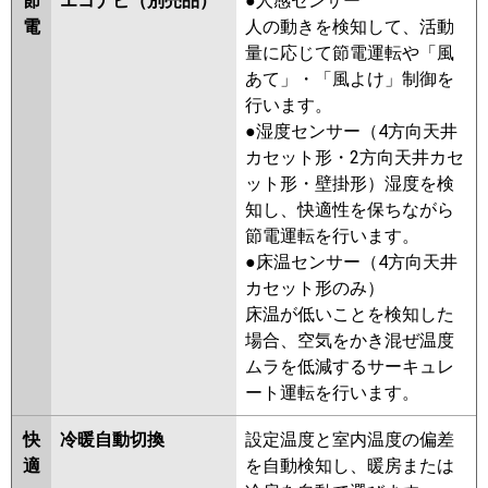
節
エコナビ（別売品）
●人感センサー
ZRMP80SGZ
PDZ-ZRMP80SGY
電
人の動きを検知して、活動
PDZ-ZRMP80SGV
PDZ-
量に応じて節電運転や「風
ZRMP80SGR
あて」・「風よけ」制御を
行います。
日立
RCB-GP80RGHJ8
RCB-
●湿度センサー（4方向天井
GP80RGHJ7
RCB-GP80RGHJ6
カセット形・2方向天井カセ
RCB-GP80RGHJ5
RCB-
ット形・壁掛形）湿度を検
GP80RGHJ4
RCB-AP80GHJ7
知し、快適性を保ちながら
RCB-GP80RGHJ3
RCB-AP80GHJ6
節電運転を行います。
RCB-GP80RGHJ2
●床温センサー（4方向天井
三菱重工
FDRZ805HK5SA-ca
カセット形のみ）
FDRZ805HK5SA-sil
床温が低いことを検知した
FDRZ805HK5S-ca
FDRZ805HK5S-
場合、空気をかき混ぜ温度
sil
FDRZ805HK5S-canvas
ムラを低減するサーキュレ
FDRZ805HK5S-silent
ート運転を行います。
パナソニック
PA-P80F7SGB
PA-P80F7SG
PA-
快
冷暖自動切換
設定温度と室内温度の偏差
P80F7SGN
PA-P80F6SGB
PA-
適
を自動検知し、暖房または
P80F6SGNB
PA-P80F6SGN
PA-