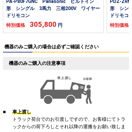
PA-P80F7GNC Panasonic ビルトイン
PDZ-Z
形 シングル 3馬力 三相200V ワイヤー
形 シング
ドリモコン
ドリモコ
305,800
特別価格
円
特別価
機器のみご購入の場合は必ずご確認ください
機器のみご購入の注意事項
■
車上渡し
トラック荷台でのお引渡しですので、お客様にてトラ
ックからの荷下ろしとそれ以降の運搬をお願い致しま