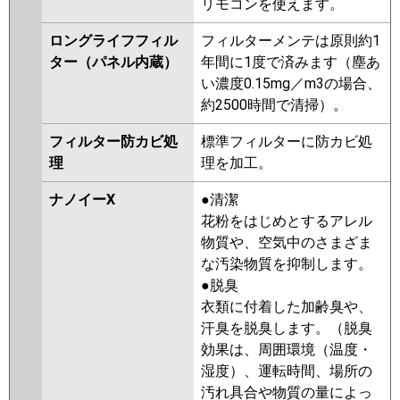
リモコンを使えます。
ロングライフフィル
フィルターメンテは原則約1
ター（パネル内蔵）
年間に1度で済みます（塵あ
い濃度0.15mg／m3の場合、
約2500時間で清掃）。
フィルター防カビ処
標準フィルターに防カビ処
理
理を加工。
ナノイーX
●清潔
花粉をはじめとするアレル
物質や、空気中のさまざま
な汚染物質を抑制します。
●脱臭
衣類に付着した加齢臭や、
汗臭を脱臭します。（脱臭
効果は、周囲環境（温度・
湿度）、運転時間、場所の
汚れ具合や物質の量によっ