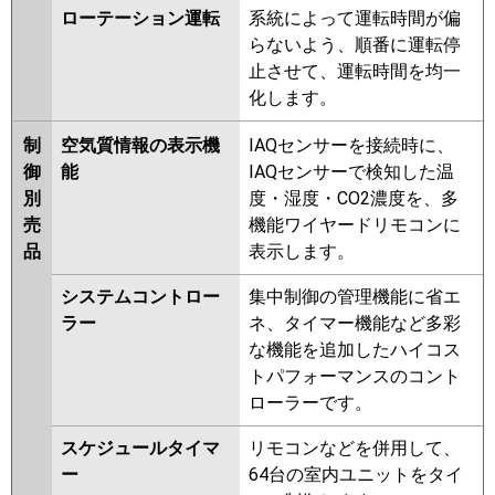
ローテーション運転
系統によって運転時間が偏
らないよう、順番に運転停
止させて、運転時間を均一
化します。
制
空気質情報の表示機
IAQセンサーを接続時に、
御
能
IAQセンサーで検知した温
別
度・湿度・CO2濃度を、多
売
機能ワイヤードリモコンに
品
表示します。
システムコントロー
集中制御の管理機能に省エ
ラー
ネ、タイマー機能など多彩
な機能を追加したハイコス
トパフォーマンスのコント
ローラーです。
スケジュールタイマ
リモコンなどを併用して、
ー
64台の室内ユニットをタイ