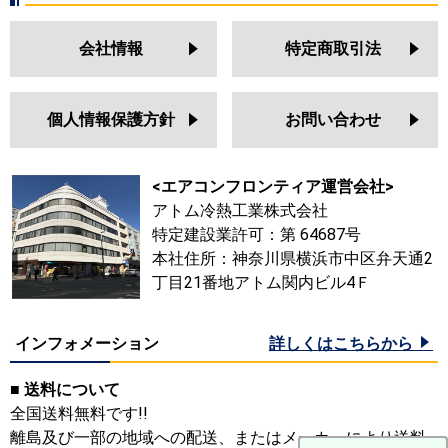
会社情報
特定商取引法
個人情報保護方針
お問い合わせ
<エアコンフロンティア運営会社>
アトム冷熱工業株式会社
特定建設業許可：第 64687号
本社住所：神奈川県横浜市中区弁天通2
丁目21番地アトム関内ビル4Ｆ
インフォメーション
詳しくはこちらから
■ 送料について
全国送料無料です!!
離島及び一部の地域への配送、またはメーカーにより送料