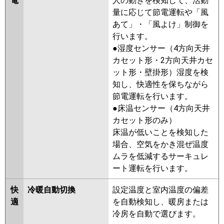
電
人の動きを検知して、活動
PDZ-DHRMP80G2
PDZ-
量に応じて節電運転や「風
ZRMP80G2
PDZ-ZRMP80GZ
あて」・「風よけ」制御を
PDZ-ZRMP80GY
PDZ-ZRMP80GV
行います。
PDZ-ZRMP80GR
●湿度センサー（4方向天井
カセット形・2方向天井カセ
日立
RCB-GP80RGH8
RCB-GP80RGH7
ット形・壁掛形）湿度を検
RCB-GP80RGH6
RCB-GP80RGH5
知し、快適性を保ちながら
RCB-GP80RGH4
RCB-AP80GH7
節電運転を行います。
RCB-GP80RGH3
RCB-AP80GH6
●床温センサー（4方向天井
RCB-GP80RGH2
カセット形のみ）
三菱重工
FDRZ805H5SA-ca
FDRZ805H5SA-
床温が低いことを検知した
sil
FDRZ805H5S-ca
場合、空気をかき混ぜ温度
FDRZ805H5S-sil
FDRZ805H5S-
ムラを低減するサーキュレ
canvas
FDRZ805H5S-silent
ート運転を行います。
パナソニック
PA-P80F7GB
PA-P80F7GN
PA-
快
冷暖自動切換
設定温度と室内温度の偏差
P80F7G
PA-P80F6GNB
PA-
適
を自動検知し、暖房または
P80F6GB
PA-P80F6G
PA-
冷房を自動で選びます。
P80F6GN