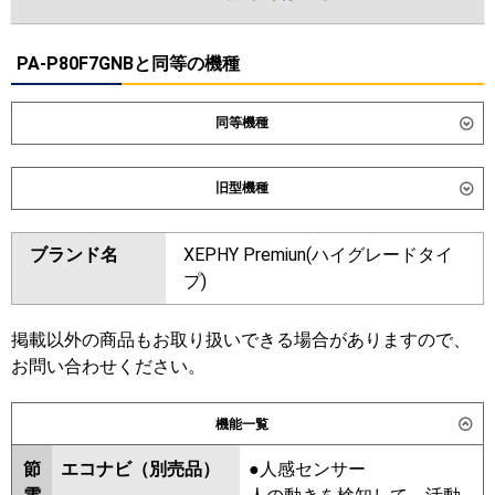
PA-P80F7GNBと同等の機種
同等機種
ダイキン
SSRB80DT
旧型機種
東芝
GBXA08013MUB
ダイキン
SSRB80CT
SSRB80BYT
ブランド名
XEPHY Premiun(ハイグレードタイ
三菱電機
PDZ-DHRMP80G6
PDZ-
SSRB80BJT
SSRB80BFT
プ)
ZRMP80G6
SSRB80BCT
日立
RCB-GP80RGH9
東芝
RBXA08033MUB
RBXA08033MU
掲載以外の商品もお取り扱いできる場合がありますので、
RBXA08033M
お問い合わせください。
三菱重工
FDRZ806H6S-sil
FDRZ806H6S-ca
三菱電機
PDZ-DHRMP80G5
PDZ-
パナソニック
PA-P80F7GNC
PA-P80F7GC
機能一覧
ZRMP80G5
PDZ-DHRMP80G4
PDZ-ZRMP80G4
PDZ-
節
エコナビ（別売品）
●人感センサー
DHRMP80G3
PDZ-ZRMP80G3