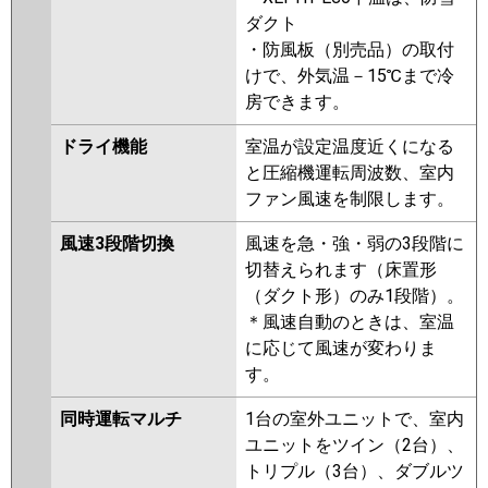
ダクト
・防風板（別売品）の取付
けで、外気温－15℃まで冷
房できます。
ドライ機能
室温が設定温度近くになる
と圧縮機運転周波数、室内
ファン風速を制限します。
風速3段階切換
風速を急・強・弱の3段階に
切替えられます（床置形
（ダクト形）のみ1段階）。
＊風速自動のときは、室温
に応じて風速が変わりま
す。
同時運転マルチ
1台の室外ユニットで、室内
ユニットをツイン（2台）、
トリプル（3台）、ダブルツ