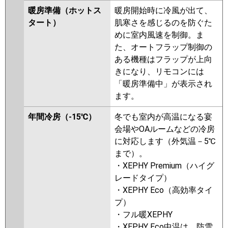
暖房準備（ホットス
暖房開始時に冷風が出て、
タート）
肌寒さを感じるのを防ぐた
めに室内風速を制御。ま
た、オートフラップ制御の
ある機種はフラップが上向
きになり、リモコンには
「暖房準備中」が表示され
ます。
年間冷房（-15℃）
冬でも室内が高温になる宴
会場やOAルームなどの冷房
に対応します（外気温－5℃
まで）。
・XEPHY Premium（ハイグ
レードタイプ）
・XEPHY Eco（高効率タイ
プ）
・フル暖XEPHY
・XEPHY Eco中温は、防雪