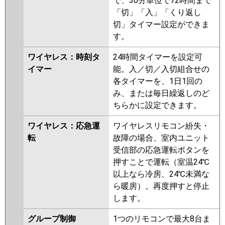
で、30分単位で72時間まで
「切」「入」「くり返し
切」タイマー設定ができま
す。
ワイヤレス：時刻タ
24時間タイマーを設定可
イマー
能。入／切／入切組合せの
各タイマーを、1日1回の
み、または毎日繰返しのど
ちらかに設定できます。
ワイヤレス：応急運
ワイヤレスリモコン紛失・
転
故障の場合、室内ユニット
受信部の応急運転ボタンを
押すことで運転（室温24℃
以上なら冷房、24℃未満な
ら暖房）。再度押すと停止
します。
グループ制御
1つのリモコンで最大8台ま