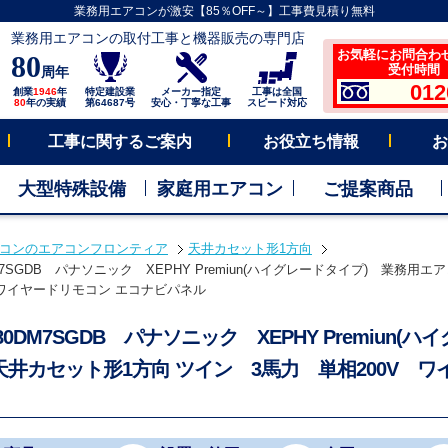
業務用エアコンが激安【85％OFF～】工事費見積り無料
業務用エアコンの取付工事と機器販売の専門店
お気軽にお問合わ
80
受付時間 平
周年
012
創業
1946
年
特定建設業
メーカー指定
工事は全国
80
年の実績
第64687号
安心・丁寧な工事
スピード対応
工事に関するご案内
お役立ち情報
お
大型特殊設備
家庭用エアコン
ご提案商品
コンのエアコンフロンティア
天井カセット形1方向
DM7SGDB パナソニック XEPHY Premiun(ハイグレードタイプ) 業務
V ワイヤードリモコン エコナビパネル
P80DM7SGDB パナソニック XEPHY Premiu
天井カセット形1方向 ツイン 3馬力 単相200V 