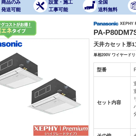
商品のみ
設置・施工
全国
発送可能
工事可能
送料無料
XEPHY
PA-P80DM
天井カセット形1
単相200V ワイヤード
型番
セット内容
その他