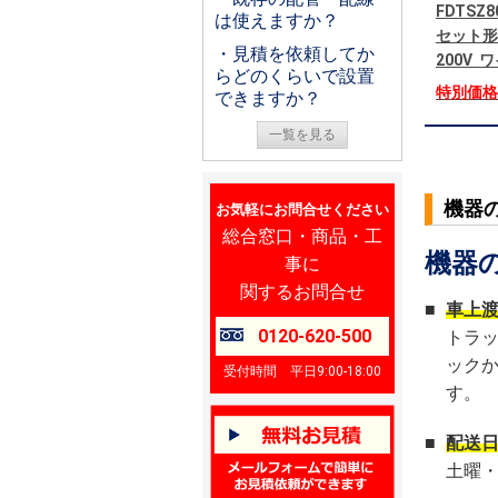
FDTSZ
は使えますか？
セット形
・見積を依頼してか
200V
らどのくらいで設置
特別価
できますか？
一覧を見る
機器
お気軽にお問合せください
総合窓口・商品・工
機器
事に
関するお問合せ
■
車上
0120-620-500
トラ
ック
受付時間 平日9:00-18:00
す。
■
配送
土曜