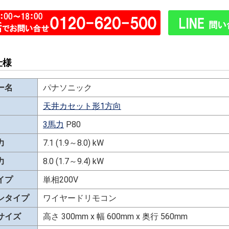
仕様
ー名
パナソニック
天井カセット形1方向
3馬力
P80
力
7.1 (1.9～8.0) kW
力
8.0 (1.7～9.4) kW
イプ
単相200V
ンタイプ
ワイヤードリモコン
サイズ
高さ 300mm x 幅 600mm x 奥行 560mm