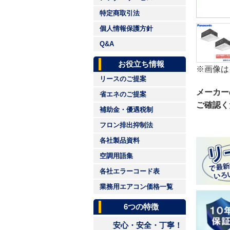
特定商取引法
個人情報保護方針
Q&A
お役立ち情報
※画像は
リースのご提案
メーカー
省エネのご提案
ご確認く
補助金・優遇税制
フロン排出抑制法
各社製品資料
空調用語集
各社エラーコード表
業務用エアコン価格一覧
6つの特徴
安心・安全・丁寧！