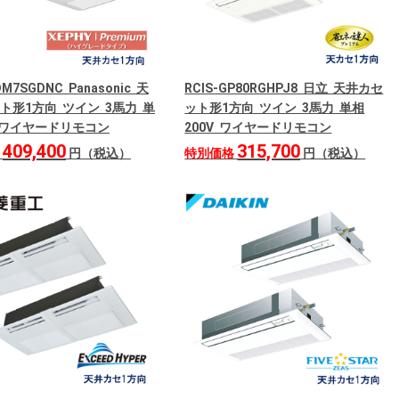
DM7SGDNC Panasonic 天
RCIS-GP80RGHPJ8 日立 天井カセ
ト形1方向 ツイン 3馬力 単
ット形1方向 ツイン 3馬力 単相
V ワイヤードリモコン
200V ワイヤードリモコン
409,400
315,700
格
円（税込）
特別価格
円（税込）