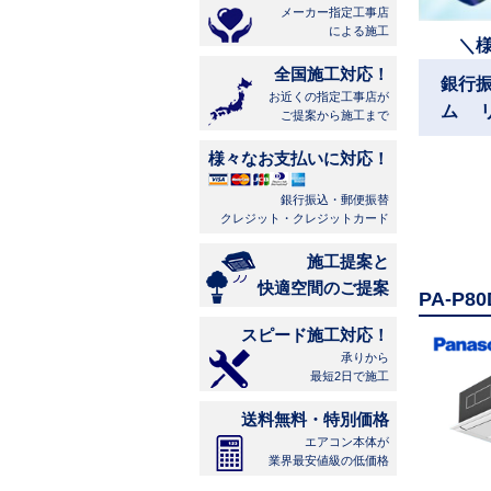
メーカー指定工事店
による施工
＼
全国施工対応！
銀行
お近くの指定工事店が
ム 
ご提案から施工まで
様々なお支払いに対応！
銀行振込・郵便振替
クレジット・クレジットカード
施工提案と
快適空間のご提案
PA-P
スピード施工対応！
承りから
最短2日で施工
送料無料・特別価格
エアコン本体が
業界最安値級の低価格