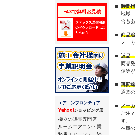
■
時間
FAXで無料お見積
地域
合も
ファックス送信用紙
のダウンロードはこ
ちらから
■
商品
メー
■
返品
商品
傷等
■
再配
通常
エアコンフロンティア
■
メー
Yahoo!
ショッピング店
ご注
機器の販売専門店！
す。
ルームエアコン・業
在庫
務用エアコン・加湿