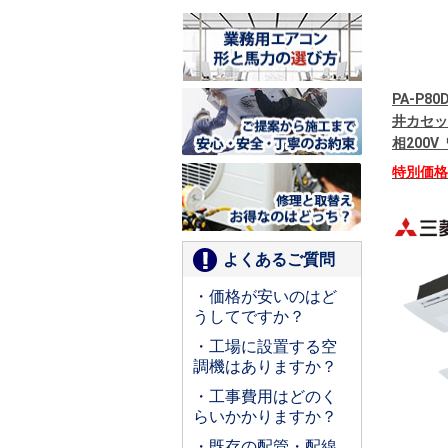
PA-P80
井カセッ
相200
特別価
よくあるご質問
・価格が安いのはど
うしてですか？
・工場に設置する空
調機はありますか？
・工事費用はどのく
らいかかりますか？
・既存の配管・配線