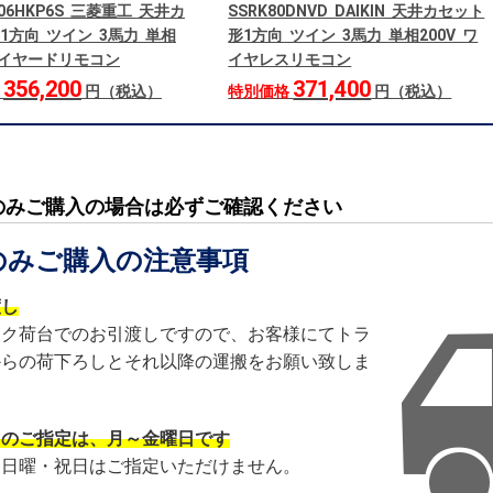
806HKP6S 三菱重工 天井カ
SSRK80DNVD DAIKIN 天井カセット
1方向 ツイン 3馬力 単相
形1方向 ツイン 3馬力 単相200V ワ
 ワイヤードリモコン
イヤレスリモコン
356,200
371,400
格
円（税込）
特別価格
円（税込）
のみご購入の場合は必ずご確認ください
のみご購入の注意事項
渡し
ック荷台でのお引渡しですので、お客様にてトラ
からの荷下ろしとそれ以降の運搬をお願い致しま
日のご指定は、月～金曜日です
・日曜・祝日はご指定いただけません。