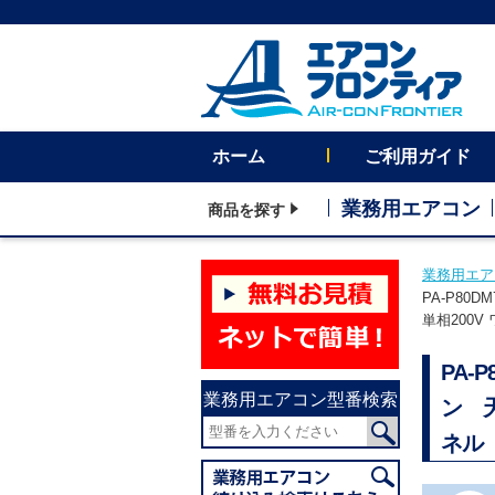
ホーム
ご利用ガイド
業務用エアコン
商品を探す
業務用エア
PA-P80
単相200
PA-
業務用エアコン型番検索
ン 
ネル