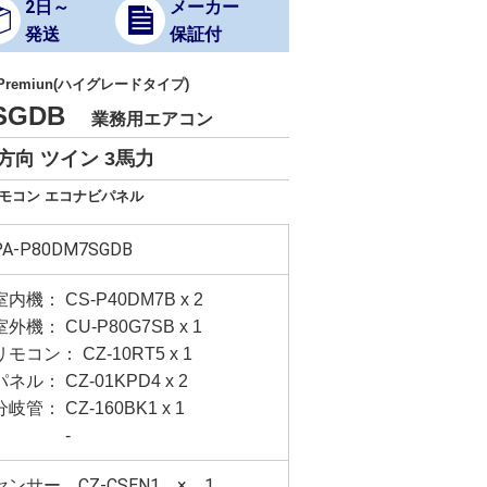
2日～
メーカー
発送
保証付
 Premiun(ハイグレードタイプ)
7SGDB
業務用エアコン
方向 ツイン 3馬力
リモコン エコナビパネル
PA-P80DM7SGDB
室内機： CS-P40DM7B x 2
室外機： CU-P80G7SB x 1
リモコン： CZ-10RT5 x 1
パネル： CZ-01KPD4 x 2
分岐管： CZ-160BK1 x 1
-
センサー CZ-CSEN1 × 1