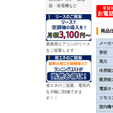
器・発電機など
商品
メーカ
業務用エアコンのリース
をご提案します
形状
馬力
冷房能
暖房能
省エネのご提案。電気代
電源タ
を大幅に削減できま
リモコ
す！！
室内機