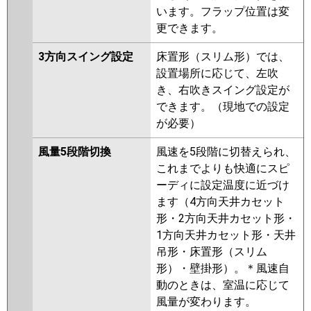
います。フラップ位置は変
更できます。
3方向スイング設定
床置形（スリム形）では、
設置場所に応じて、左吹
き、右吹きスイング設定が
できます。（現地での設定
が必要）
風量5段階切換
風速を5段階に切替えられ、
これまでよりも快適にスピ
ーディに設定温度に近づけ
ます（4方向天井カセット
形・2方向天井カセット形・
1方向天井カセット形・天井
吊形・床置形（スリム
形）・壁掛形）。＊風速自
動のときは、室温に応じて
風量が変わります。