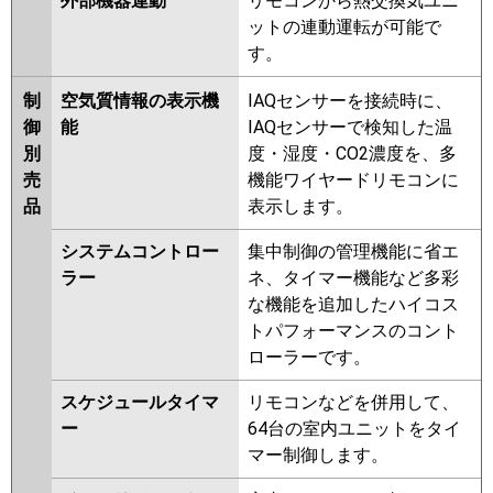
外部機器連動
リモコンから熱交換気ユニ
ットの連動運転が可能で
す。
制
空気質情報の表示機
IAQセンサーを接続時に、
御
能
IAQセンサーで検知した温
別
度・湿度・CO2濃度を、多
売
機能ワイヤードリモコンに
品
表示します。
システムコントロー
集中制御の管理機能に省エ
ラー
ネ、タイマー機能など多彩
な機能を追加したハイコス
トパフォーマンスのコント
ローラーです。
スケジュールタイマ
リモコンなどを併用して、
ー
64台の室内ユニットをタイ
マー制御します。