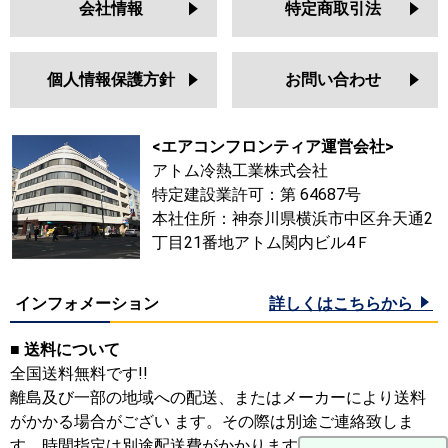
会社情報
特定商取引法
個人情報保護方針
お問い合わせ
<エアコンフロンティア運営会社>
アトム冷熱工業株式会社
特定建設業許可：第 64687号
本社住所：神奈川県横浜市中区弁天通2
丁目21番地アトム関内ビル4Ｆ
インフォメーション
詳しくはこちらから
■ 送料について
全国送料無料です!!
離島及び一部の地域への配送、またはメーカーにより送料
がかかる場合がござい ます。その際は別途ご連絡致しま
す。時間指定は別途配送費がかかります。