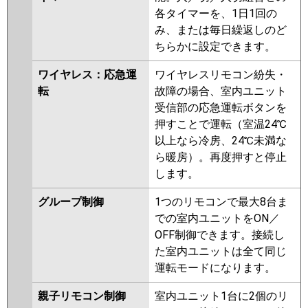
各タイマーを、1日1回の
み、または毎日繰返しのど
ちらかに設定できます。
ワイヤレス：応急運
ワイヤレスリモコン紛失・
転
故障の場合、室内ユニット
受信部の応急運転ボタンを
押すことで運転（室温24℃
以上なら冷房、24℃未満な
ら暖房）。再度押すと停止
します。
グループ制御
1つのリモコンで最大8台ま
での室内ユニットをON／
OFF制御できます。接続し
た室内ユニットは全て同じ
運転モードになります。
親子リモコン制御
室内ユニット1台に2個のリ