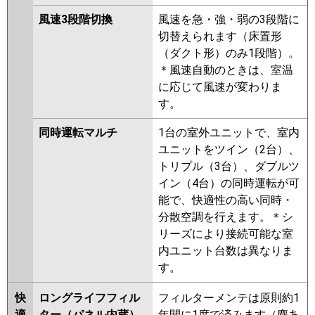
風速3段階切換
風速を急・強・弱の3段階に
切替えられます（床置形
（ダクト形）のみ1段階）。
＊風速自動のときは、室温
に応じて風速が変わりま
す。
同時運転マルチ
1台の室外ユニットで、室内
ユニットをツイン（2台）、
トリプル（3台）、ダブルツ
イン（4台）の同時運転が可
能で、快適性の高い同時・
分散空調を行えます。＊シ
リーズにより接続可能な室
内ユニット台数は異なりま
す。
快
ロングライフフィル
フィルターメンテは原則約1
適
ター（パネル内蔵）
年間に1度で済みます（塵あ