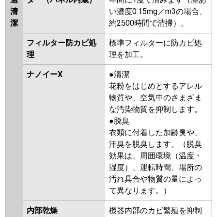
清
い濃度0.15mg／m3の場合、
潔
約2500時間で清掃）。
フィルター防カビ処
標準フィルターに防カビ処
理
理を加工。
ナノイーX
●清潔
花粉をはじめとするアレル
物質や、空気中のさまざま
な汚染物質を抑制します。
●脱臭
衣類に付着した加齢臭や、
汗臭を脱臭します。（脱臭
効果は、周囲環境（温度・
湿度）、運転時間、場所の
汚れ具合や物質の量によっ
て異なります。）
内部乾燥
機器内部のカビ繁殖を抑制