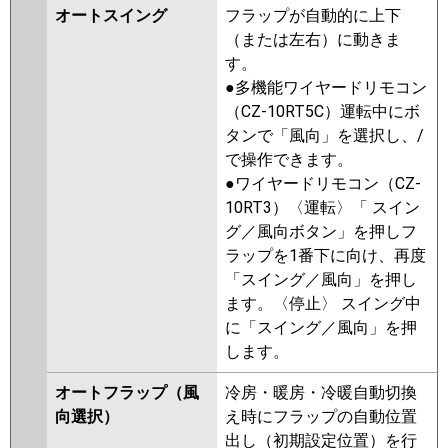
オートスイング
フラップが自動的に上下
（または左右）に動きま
す。
●多機能ワイヤードリモコン
（CZ-10RT5C）運転中にボ
タンで「風向」を選択し、/
で操作できます。
●ワイヤードリモコン（CZ-
10RT3）〈運転〉「 スイン
グ／風向ボタン」を押しフ
ラップを1番下に向け、再度
「スイング／風向」を押し
ます。〈停止〉 スイング中
に「スイング／風向」を押
します。
オートフラップ（風
冷房・暖房・冷暖自動切換
向選択）
え時にフラップの自動位置
出し（初期設定位置）を行