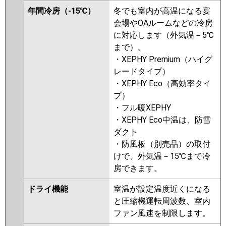
P80B6KN1
PA-P80B6HA
PA-
年間冷房（-15℃）
冬でも室内が高温になる宴
P80B6HN1
PA-P80B6HN
会場やOAルームなどの冷房
に対応します（外気温－5℃
まで）。
・XEPHY Premium（ハイグ
レードタイプ）
・XEPHY Eco（高効率タイ
プ）
・フル暖XEPHY
・XEPHY Eco中温は、防雪
ダクト
・防風板（別売品）の取付
けで、外気温－15℃まで冷
房できます。
ドライ機能
室温が設定温度近くになる
と圧縮機運転周波数、室内
ファン風速を制限します。