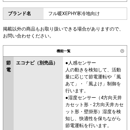
東芝
GFHA08011BU
GFSA08013BU
ダイキン
SZRV80BZT
SZRV80BYT
ブランド名
フル暖XEPHY寒冷地向け
三菱電機
PSZ-HRMP80K6
PSZ-ERMP80K6
SZRV80BJT
SDRV80B
SZRV80BFT
SZRV80BCT
日立
RPV-GP80RHN3
RPV-GP80RSH6
掲載以外の商品もお取り扱いできる場合がありますので、
東芝
RFHA08031BU
RFSA08033BU
お問い合わせください。
三菱重工
FDFV806H5SB
RFHA08031B
AFEA08037B
RFSA08033B
ALHA08054B
パナソニック
PA-P80B7HC
PA-P80B7HNC
機能一覧
ALHA08054B-R
AFHA08064B-R
AFHA08064B
ALEA08057B
節
エコナビ（別売品）
●人感センサー
ALSA08057B
AFEA08067B
電
人の動きを検知して、活動
AFSA08067B
量に応じて節電運転や「風
あて」・「風よけ」制御を
三菱電機
PSZ-HRMP80K5
PSZ-ERMP80K5
行います。
PSZ-HRMP80K4
PSZ-ERMP80K4
●湿度センサー（4方向天井
PSZ-HRMP80K3
PSZ-ERMP80K3
カセット形・2方向天井カセ
PSZ-HRMP80K2
PSZ-ERMP80K2
ット形・壁掛形）湿度を検
PSZ-HRMP80KZ
PSZ-ERMP80KZ
知し、快適性を保ちながら
PSZ-HRMP80KY
PSZ-ERMP80KY
節電運転を行います。
PSZ-HRMP80KV
PSZ-ERMP80KV