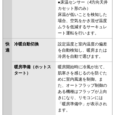
●床温センサー（4方向天井
PSZ-ERMP80KR
カセット形のみ）
床温が低いことを検知した
日立
RPV-GP80RHN2
RPV-GP80RSH5
場合、空気をかき混ぜ温度
RPV-GP80RHN1
RPV-GP80RSH4
ムラを低減するサーキュレ
RPV-GP80RSH3
RPV-GP80RHN
ート運転を行います。
RPV-GP80RSH2
RPV-AP80HN4
RPV-GP80RSH1
RPV-GP80RSH
快
冷暖自動切換
設定温度と室内温度の偏差
適
を自動検知し、暖房または
三菱重工
FDFV805HB5SB
FDFV805HB5SA
冷房を自動で選びます。
FDFK805H5SA
FDFV805H5SA
FDFK805H5S
FDFV805H5S
暖房準備（ホットス
暖房開始時に冷風が出て、
タート）
肌寒さを感じるのを防ぐた
パナソニック
PA-P80B7KNB
PA-P80B7HB
PA-
めに室内風速を制御。ま
P80B7HNB
PA-P80B7K
PA-
た、オートフラップ制御の
P80B7KN
PA-P80B7H
PA-
ある機種はフラップが上向
P80B7HN
PA-P80B6KB
PA-
きになり、リモコンには
P80B6KNB
PA-P80B6CNB
PA-
「暖房準備中」が表示され
P80B6CB
PA-P80B6HB
PA-
ます。
P80B6HNB
PA-P80B6KA
PA-