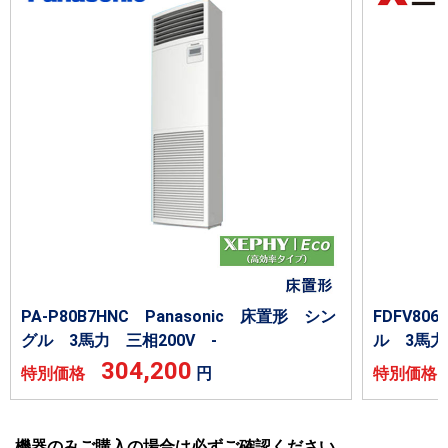
PA-P80B7HNC Panasonic 床置形 シン
FDFV8
グル 3馬力 三相200V -
ル 3馬力
304,200
特別価格
円
特別価
機器のみご購入の場合は必ずご確認ください