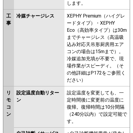
します。
工
冷媒チャージレス
XEPHY Premium（ハイグレ
事
ードタイプ）・XEPHY
Eco（高効率タイプ）は30m
までチャージレス（高温吸
込み対応天吊形厨房用エア
コンの場合は15mまで）。
冷媒追加充填が不要で、現
場作業がスピーディ。（そ
の他詳細はP172をご参照く
ださい）
リ
設定温度自動リター
設定温度を変更しても、一
モ
ン
定時間後に変更前の温度に
コ
復帰。復帰時間は10分間隔
ン
（240分以内）で設定可能で
す。