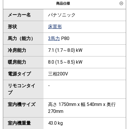
商品仕様
メーカー名
パナソニック
形状
床置形
馬力（能力）
3馬力
P80
冷房能力
7.1 (1.7～8.0) kW
暖房能力
8.0 (1.5～8.5) kW
電源タイプ
三相200V
リモコンタイ
-
プ
室内機サイズ
高さ 1750mm x 幅 540mm x 奥行
270mm
室内機重量
43.0 kg