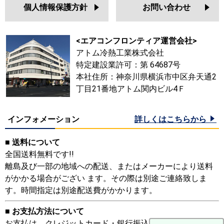
個人情報保護方針
お問い合わせ
<エアコンフロンティア運営会社>
アトム冷熱工業株式会社
特定建設業許可：第 64687号
本社住所：神奈川県横浜市中区弁天通2
丁目21番地アトム関内ビル4Ｆ
インフォメーション
詳しくはこちらから
■ 送料について
全国送料無料です!!
離島及び一部の地域への配送、またはメーカーにより送料
がかかる場合がござい ます。その際は別途ご連絡致しま
す。時間指定は別途配送費がかかります。
■ お支払方法について
お支払は、クレジットカード・銀行振込・リース・クレジ