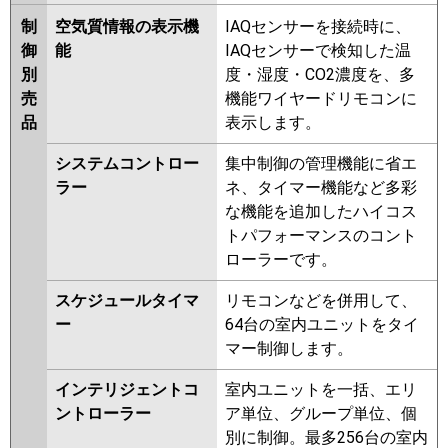
制
空気質情報の表示機
IAQセンサーを接続時に、
御
能
IAQセンサーで検知した温
別
度・湿度・CO2濃度を、多
売
機能ワイヤードリモコンに
品
表示します。
システムコントロー
集中制御の管理機能に省エ
ラー
ネ、タイマー機能など多彩
な機能を追加したハイコス
トパフォーマンスのコント
ローラーです。
スケジュールタイマ
リモコンなどを併用して、
ー
64台の室内ユニットをタイ
マー制御します。
インテリジェントコ
室内ユニットを一括、エリ
ントローラー
ア単位、グループ単位、個
別に制御。最多256台の室内