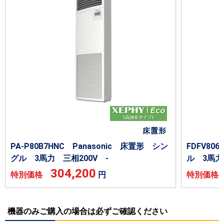
PA-P80B7HNC Panasonic 床置形 シン
FDFV8
グル 3馬力 三相200V -
ル 3馬力
304,200
特別価格
円
特別価
機器のみご購入の場合は必ずご確認ください