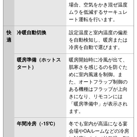
場合、空気をかき混ぜ温度
RPV-GP80RHN1
RPV-GP80RSH4
ムラを低減するサーキュレ
RPV-GP80RSH3
RPV-GP80RHN
ート運転を行います。
RPV-GP80RSH2
RPV-AP80HN4
RPV-GP80RSH1
RPV-GP80RSH
快
冷暖自動切換
設定温度と室内温度の偏差
適
を自動検知し、暖房または
三菱重工
FDFV805HB5SB
FDFV805HB5SA
冷房を自動で選びます。
FDFK805H5SA
FDFV805H5SA
FDFK805H5S
FDFV805H5S
暖房準備（ホットス
暖房開始時に冷風が出て、
タート）
肌寒さを感じるのを防ぐた
パナソニック
PA-P80B7KNB
PA-P80B7KB
PA-
めに室内風速を制御。ま
P80B7HB
PA-P80B7HNB
PA-
た、オートフラップ制御の
P80B7K
PA-P80B7KN
PA-
ある機種はフラップが上向
P80B7H
PA-P80B7HN
PA-
きになり、リモコンには
P80B6KB
PA-P80B6KNB
PA-
「暖房準備中」が表示され
P80B6CNB
PA-P80B6CB
PA-
ます。
P80B6HB
PA-P80B6HNB
PA-
P80B6KA
PA-P80B6KN1
PA-
年間冷房（-15℃）
冬でも室内が高温になる宴
P80B6HA
PA-P80B6HN1
会場やOAルームなどの冷房