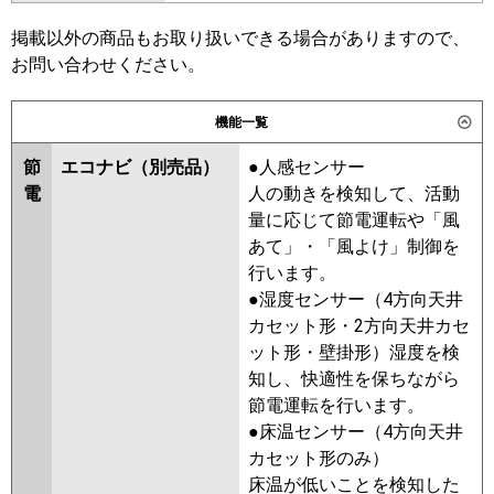
SZRV80BFT
SZRV80BCT
日立
RPV-GP80RHN3
RPV-GP80RSH6
掲載以外の商品もお取り扱いできる場合がありますので、
東芝
RFHA08031BU
RFSA08033BU
お問い合わせください。
三菱重工
FDFV806H5SB
RFHA08031B
AFEA08037B
RFSA08033B
ALHA08054B
パナソニック
PA-P80B7HC
PA-P80B7HNC
機能一覧
ALHA08054B-R
AFHA08064B-R
AFHA08064B
ALEA08057B
節
エコナビ（別売品）
●人感センサー
ALSA08057B
AFEA08067B
電
人の動きを検知して、活動
AFSA08067B
量に応じて節電運転や「風
あて」・「風よけ」制御を
三菱電機
PSZ-HRMP80K5
PSZ-ERMP80K5
行います。
PSZ-HRMP80K4
PSZ-ERMP80K4
●湿度センサー（4方向天井
PSZ-HRMP80K3
PSZ-ERMP80K3
カセット形・2方向天井カセ
PSZ-HRMP80K2
PSZ-ERMP80K2
ット形・壁掛形）湿度を検
PSZ-HRMP80KZ
PSZ-ERMP80KZ
知し、快適性を保ちながら
PSZ-HRMP80KY
PSZ-ERMP80KY
節電運転を行います。
PSZ-HRMP80KV
PSZ-ERMP80KV
●床温センサー（4方向天井
PSZ-ERMP80KR
カセット形のみ）
床温が低いことを検知した
日立
RPV-GP80RHN2
RPV-GP80RSH5