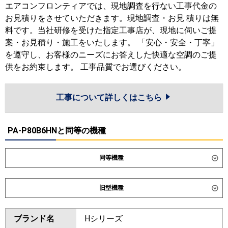
エアコンフロンティアでは、現地調査を行ない工事代金の
お見積りをさせていただきます。現地調査・お見 積りは無
料です。当社研修を受けた指定工事店が、現地に伺いご提
案・お見積り・施工をいたします。 「安心・安全・丁寧」
を遵守し、お客様のニーズにお答えした快適な空調のご提
供をお約束します。 工事品質でお選びください。
工事について詳しくはこちら
PA-P80B6HNと同等の機種
同等機種
ダイキン
SZRV80CT
SDRV80BB
旧型機種
東芝
GFHA08011BU
GFSA08013BU
ダイキン
SZRV80BZT
SZRV80BYT
ブランド名
Hシリーズ
三菱電機
PSZ-HRMP80K6
PSZ-ERMP80K6
SZRV80BJT
SDRV80B