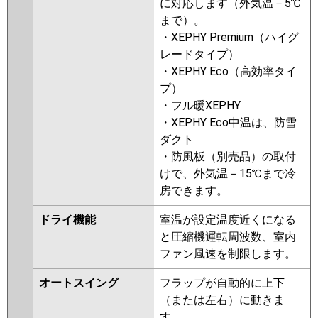
に対応します（外気温－5℃
まで）。
・XEPHY Premium（ハイグ
レードタイプ）
・XEPHY Eco（高効率タイ
プ）
・フル暖XEPHY
・XEPHY Eco中温は、防雪
ダクト
・防風板（別売品）の取付
けで、外気温－15℃まで冷
房できます。
ドライ機能
室温が設定温度近くになる
と圧縮機運転周波数、室内
ファン風速を制限します。
オートスイング
フラップが自動的に上下
（または左右）に動きま
す。