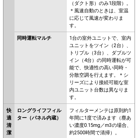
（ダクト形）のみ1段階）。
＊風速自動のときは、室温
に応じて風速が変わりま
す。
同時運転マルチ
1台の室外ユニットで、室内
ユニットをツイン（2台）、
トリプル（3台）、ダブルツ
イン（4台）の同時運転が可
能で、快適性の高い同時・
分散空調を行えます。＊シ
リーズにより接続可能な室
内ユニット台数は異なりま
す。
快
ロングライフフィル
フィルターメンテは原則約1
適
ター（パネル内蔵）
年間に1度で済みます（塵あ
清
い濃度0.15mg／m3の場合、
潔
約2500時間で清掃）。