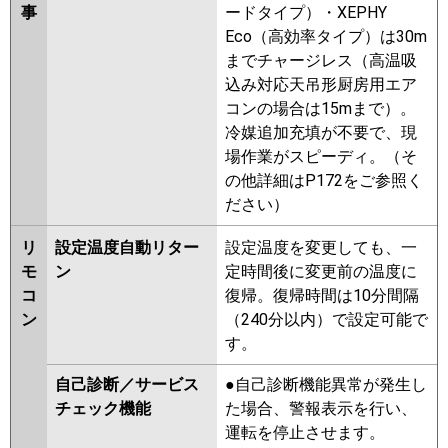
事
ードタイプ）・XEPHY
Eco（高効率タイプ）は30m
までチャージレス（高温吸
込み対応天吊形厨房用エア
コンの場合は15mまで）。
冷媒追加充填が不要で、現
場作業がスピーディ。（そ
の他詳細はP172をご参照く
ださい）
リ
設定温度自動リター
設定温度を変更しても、一
モ
ン
定時間後に変更前の温度に
コ
復帰。復帰時間は10分間隔
ン
（240分以内）で設定可能で
す。
自己診断／サービス
●自己診断機能異常が発生し
チェック機能
た場合、警報表示を行い、
運転を停止させます。