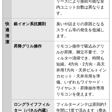
リーズにより接続可能な室
内ユニット台数は異なりま
す。
快
銀イオン系抗菌剤
臭いや詰まりの原因となる
適
スライム等の発生を低減し
清
ます。
潔
昇降グリル操作
リモコン操作で吸込みグリ
ルが昇降。脚立不要で、フ
ィルター清掃でき、時間も
短縮。4方向・2方向・高天
井用1方向・天井ビルトイン
カセット・天井吊用を準
備。いずれもワイヤード・
ワイヤレス・昇降操作専用
リモコンを使えます。
ロングライフフィル
フィルターメンテは原則約1
ター（パネル内蔵）
年間に1度で済みます（塵あ