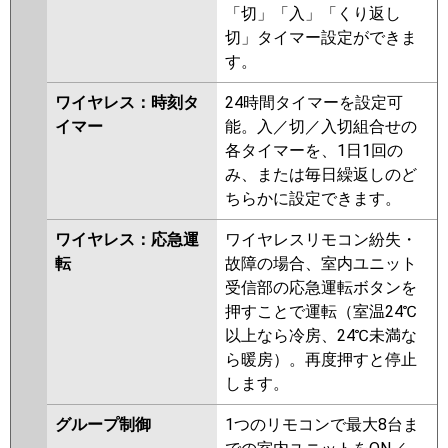
「切」「入」「くり返し
切」タイマー設定ができま
す。
ワイヤレス：時刻タ
24時間タイマーを設定可
イマー
能。入／切／入切組合せの
各タイマーを、1日1回の
み、または毎日繰返しのど
ちらかに設定できます。
ワイヤレス：応急運
ワイヤレスリモコン紛失・
転
故障の場合、室内ユニット
受信部の応急運転ボタンを
押すことで運転（室温24℃
以上なら冷房、24℃未満な
ら暖房）。再度押すと停止
します。
グループ制御
1つのリモコンで最大8台ま