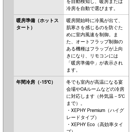
を自動検知し、暖房または
三菱重工
FDEZ635HKA5SA
FDEZ635HK5SA
冷房を自動で選びます。
FDEZ635HK5S
暖房準備（ホットス
暖房開始時に冷風が出て、
パナソニック
PA-P63T7SGNBX
PA-P63T7SGNB
タート）
肌寒さを感じるのを防ぐた
PA-P63T7SG
PA-P63T7SGN
PA-
めに室内風速を制御。ま
P63T6SGB
PA-P63T6SGNB
PA-
た、オートフラップ制御の
P63T6SGN1
PA-P63T6SGA
ある機種はフラップが上向
きになり、リモコンには
「暖房準備中」が表示され
ます。
年間冷房（-15℃）
冬でも室内が高温になる宴
会場やOAルームなどの冷房
に対応します（外気温－5℃
まで）。
・XEPHY Premium（ハイグ
レードタイプ）
・XEPHY Eco（高効率タイ
プ）