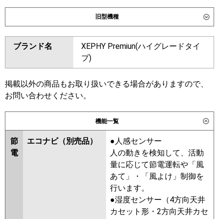
ダイキン
SSRH63DNV
SSRH63DV
旧型機種
SSRHU63DV
ダイキン
SSRH63CV
SSRH63CNV
東芝
GCXA06313JXU
ブランド名
XEPHY Premiun(ハイグレードタイ
SSRHU63CV
SSRH63BYV
GCXA06313JMUB
プ)
SSRH63BYNV
SSRU63BYV
三菱電機
PCZ-ZRMP63SKL6
PCZ-
SSRU63BYNV
SSRHU63BYV
ZRMP63SK6
SSRH63BJV
SSRH63BJNV
掲載以外の商品もお取り扱いできる場合がありますので、
SSRJH63BJV
SSRU63BJV
お問い合わせください。
日立
RPC-GP63RGHJ8
SSRU63BJNV
SSRHU63BJV
SSRJH63BFV
SSRH63BFV
機能一覧
三菱重工
FDEZ636HK6S
SSRH63BFNV
SSRU63BFV
節
エコナビ（別売品）
●人感センサー
SSRU63BFNV
SSRHU63BFV
パナソニック
PA-P63T7SGNC
PA-P63T7SGNCX
電
人の動きを検知して、活動
SSRHU63BCV
SSRH63BCV
PA-P63T7SGC
量に応じて節電運転や「風
SSRH63BCNV
SSRU63BCV
あて」・「風よけ」制御を
SSRU63BCNV
行います。
東芝
RCXA06343JMUB
●湿度センサー（4方向天井
RCXA06343JMU
RCXA06343JXU
カセット形・2方向天井カセ