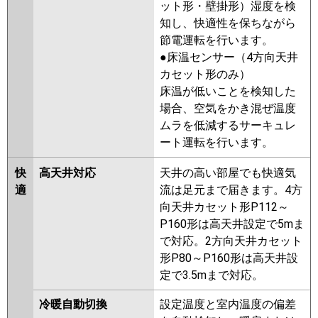
ット形・壁掛形）湿度を検
三菱電機
PCZ-ZRMP63SKL5
PCZ-
知し、快適性を保ちながら
ZRMP63SK5
PCZ-ZRMP63SKL4
節電運転を行います。
PCZ-ZRMP63SK4
PCZ-
●床温センサー（4方向天井
ZRMP63SK3
PCZ-ZRMP63SKL3
カセット形のみ）
PCZ-ZRMP63SK2
PCZ-
床温が低いことを検知した
ZRMP63SKL2
PCZ-ZRMP63SKZ
場合、空気をかき混ぜ温度
PCZ-ZRMP63SKLZ
PCZ-
ムラを低減するサーキュレ
ZRMP63SKY
PCZ-ZRMP63SKLY
ート運転を行います。
PCZ-ZRMP63SKV
PCZ-
ZRMP63SKLV
PCZ-ZRMP63SKLR
快
高天井対応
天井の高い部屋でも快適気
PCZ-ZRMP63SKR
適
流は足元まで届きます。4方
向天井カセット形P112～
日立
RPC-GP63RGHJ7
RPC-
P160形は高天井設定で5mま
GP63RGHJ6
RPC-GP63RGHJ5
で対応。2方向天井カセット
RPC-GP63RGHJ4
RPC-
形P80～P160形は高天井設
GP63RGHJ3
RPC-AP63GHJ7
定で3.5mまで対応。
RPC-GP63RGHJ2
RPC-AP63GHJ6
RPC-GP63RGHJ1
冷暖自動切換
設定温度と室内温度の偏差