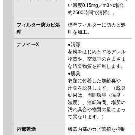
い濃度0.15mg／m3の場合、
約2500時間で清掃）。
フィルター防カビ処
標準フィルターに防カビ処
理
理を加工。
ナノイーX
●清潔
花粉をはじめとするアレル
物質や、空気中のさまざま
な汚染物質を抑制します。
●脱臭
衣類に付着した加齢臭や、
汗臭を脱臭します。（脱臭
効果は、周囲環境（温度・
湿度）、運転時間、場所の
汚れ具合や物質の量によっ
て異なります。）
内部乾燥
機器内部のカビ繁殖を抑制