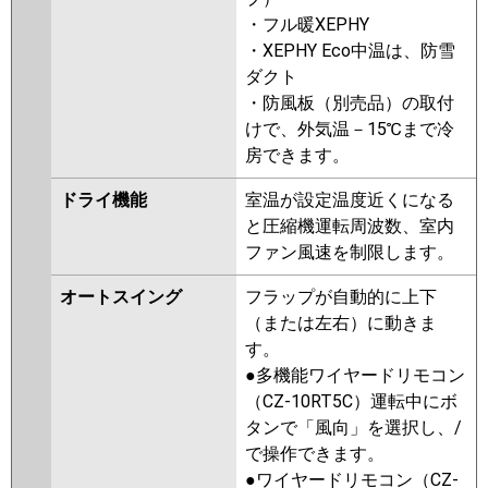
・フル暖XEPHY
・XEPHY Eco中温は、防雪
ダクト
・防風板（別売品）の取付
けで、外気温－15℃まで冷
房できます。
ドライ機能
室温が設定温度近くになる
と圧縮機運転周波数、室内
ファン風速を制限します。
オートスイング
フラップが自動的に上下
（または左右）に動きま
す。
●多機能ワイヤードリモコン
（CZ-10RT5C）運転中にボ
タンで「風向」を選択し、/
で操作できます。
●ワイヤードリモコン（CZ-