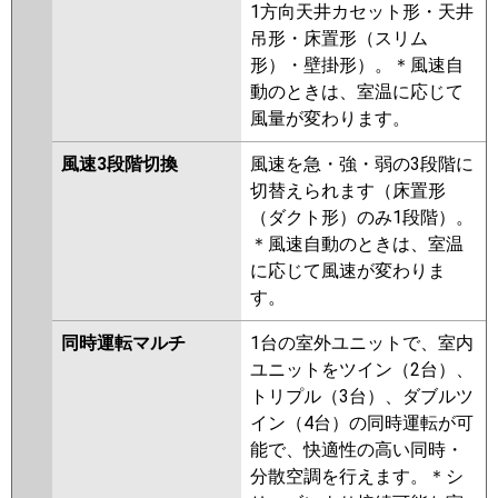
1方向天井カセット形・天井
吊形・床置形（スリム
形）・壁掛形）。＊風速自
動のときは、室温に応じて
風量が変わります。
風速3段階切換
風速を急・強・弱の3段階に
切替えられます（床置形
（ダクト形）のみ1段階）。
＊風速自動のときは、室温
に応じて風速が変わりま
す。
同時運転マルチ
1台の室外ユニットで、室内
ユニットをツイン（2台）、
トリプル（3台）、ダブルツ
イン（4台）の同時運転が可
能で、快適性の高い同時・
分散空調を行えます。＊シ