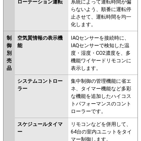
ローテーション運転
系統によって運転時間が偏
らないよう、順番に運転停
止させて、運転時間を均一
化します。
制
空気質情報の表示機
IAQセンサーを接続時に、
御
能
IAQセンサーで検知した温
別
度・湿度・CO2濃度を、多
売
機能ワイヤードリモコンに
品
表示します。
システムコントロー
集中制御の管理機能に省エ
ラー
ネ、タイマー機能など多彩
な機能を追加したハイコス
トパフォーマンスのコント
ローラーです。
スケジュールタイマ
リモコンなどを併用して、
ー
64台の室内ユニットをタイ
マー制御します。