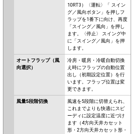
10RT3）〈運転〉「 スイン
グ／風向ボタン」を押しフ
ラップを1番下に向け、再度
「スイング／風向」を押し
ます。〈停止〉 スイング中
に「スイング／風向」を押
します。
オートフラップ（風
冷房・暖房・冷暖自動切換
向選択）
え時にフラップの自動位置
出し（初期設定位置）を行
います。フラップ位置は変
更できます。
風量5段階切換
風速を5段階に切替えられ、
これまでよりも快適にスピ
ーディに設定温度に近づけ
ます（4方向天井カセット
形・2方向天井カセット形・