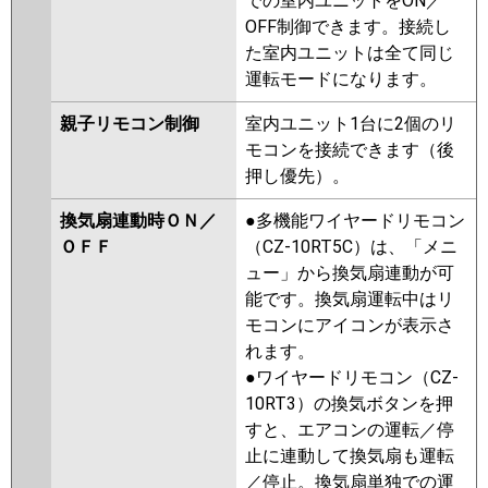
での室内ユニットをON／
OFF制御できます。接続し
た室内ユニットは全て同じ
運転モードになります。
親子リモコン制御
室内ユニット1台に2個のリ
モコンを接続できます（後
押し優先）。
換気扇連動時ＯＮ／
●多機能ワイヤードリモコン
ＯＦＦ
（CZ-10RT5C）は、「メニ
ュー」から換気扇連動が可
能です。換気扇運転中はリ
モコンにアイコンが表示さ
れます。
●ワイヤードリモコン（CZ-
10RT3）の換気ボタンを押
すと、エアコンの運転／停
止に連動して換気扇も運転
／停止。換気扇単独での運