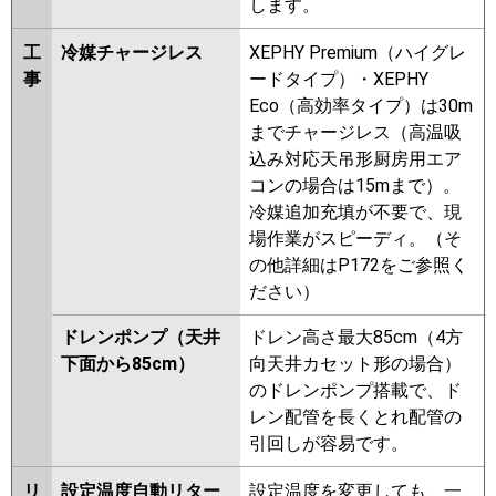
します。
工
冷媒チャージレス
XEPHY Premium（ハイグレ
事
ードタイプ）・XEPHY
Eco（高効率タイプ）は30m
までチャージレス（高温吸
込み対応天吊形厨房用エア
コンの場合は15mまで）。
冷媒追加充填が不要で、現
場作業がスピーディ。（そ
の他詳細はP172をご参照く
ださい）
ドレンポンプ（天井
ドレン高さ最大85cm（4方
下面から85cm）
向天井カセット形の場合）
のドレンポンプ搭載で、ド
レン配管を長くとれ配管の
引回しが容易です。
リ
設定温度自動リター
設定温度を変更しても、一