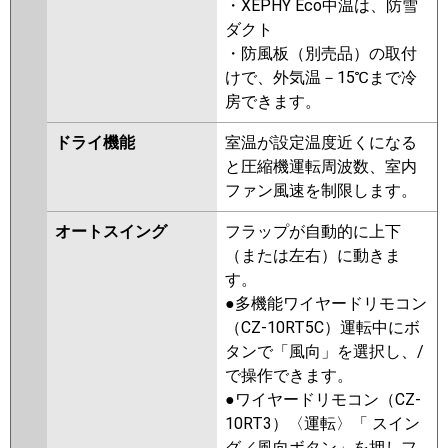
・XEPHY Eco中温は、防雪
ダクト
・防風板（別売品）の取付
けで、外気温－15℃まで冷
房できます。
ドライ機能
室温が設定温度近くになる
と圧縮機運転周波数、室内
ファン風速を制限します。
オートスイング
フラップが自動的に上下
（または左右）に動きま
す。
●多機能ワイヤードリモコン
（CZ-10RT5C）運転中にボ
タンで「風向」を選択し、/
で操作できます。
●ワイヤードリモコン（CZ-
10RT3）〈運転〉「 スイン
グ／風向ボタン」を押しフ