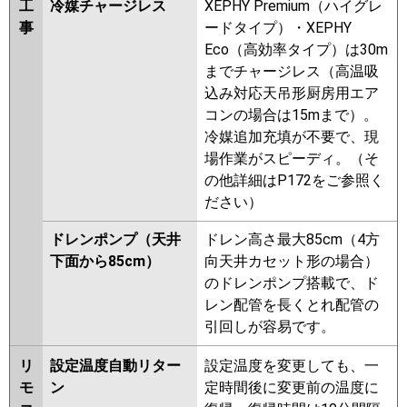
工
冷媒チャージレス
XEPHY Premium（ハイグレ
事
ードタイプ）・XEPHY
Eco（高効率タイプ）は30m
までチャージレス（高温吸
込み対応天吊形厨房用エア
コンの場合は15mまで）。
冷媒追加充填が不要で、現
場作業がスピーディ。（そ
の他詳細はP172をご参照く
ださい）
ドレンポンプ（天井
ドレン高さ最大85cm（4方
下面から85cm）
向天井カセット形の場合）
のドレンポンプ搭載で、ド
レン配管を長くとれ配管の
引回しが容易です。
リ
設定温度自動リター
設定温度を変更しても、一
モ
ン
定時間後に変更前の温度に