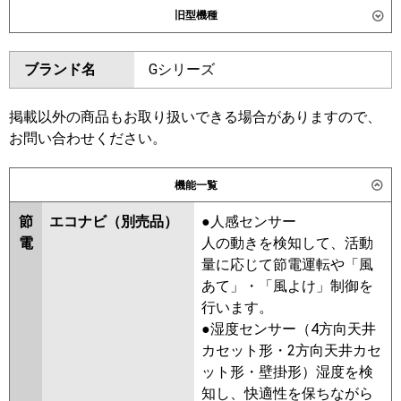
旧型機種
東芝
GWXA06313JMUB
ダイキン
SSRG63CV
SSRG63CNV
GWXA06313JXU
ブランド名
Gシリーズ
SSRG63BYNV
SSRG63BYV
三菱電機
PLZ-ZRMP63SL6
PLZ-
SSRG63BJV
SSRG63BJNV
ZRMP63SLF6
SSRG63BFV
SSRG63BFNV
掲載以外の商品もお取り扱いできる場合がありますので、
SSRG63BCV
SSRG63BCNV
お問い合わせください。
日立
RCID-GP63RGHJ8
東芝
RWXA06333JMUB
機能一覧
三菱重工
FDTWZ636HK6S
RWXA06333JMU
FDTWZ636HK6S-rak
RWXA06333JXU
節
エコナビ（別売品）
●人感センサー
電
人の動きを検知して、活動
パナソニック
PA-P63L7SGC
PA-P63L7SGNC
三菱電機
PLZ-ZRMP63SL5
PLZ-
量に応じて節電運転や「風
ZRMP63SLF5
PLZ-ZRMP63SL4
あて」・「風よけ」制御を
PLZ-ZRMP63SLF4
PLZ-
行います。
ZRMP63SLF3
PLZ-ZRMP63SL3
●湿度センサー（4方向天井
PLZ-ZRMP63SLF2
PLZ-
カセット形・2方向天井カセ
ZRMP63SL2
PLZ-ZRMP63SLZ
ット形・壁掛形）湿度を検
PLZ-ZRMP63SLFZ
PLZ-
知し、快適性を保ちながら