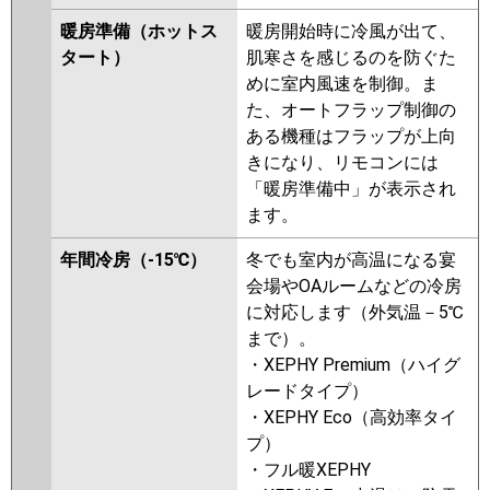
パナソニック
PA-P63L7SGNB
PA-P63L7SGB
暖房準備（ホットス
暖房開始時に冷風が出て、
PA-P63L7SGA
PA-P63L7SGNA
タート）
肌寒さを感じるのを防ぐた
PA-P63L7SGN
PA-P63L7SG
PA-
めに室内風速を制御。ま
P63L6SGB
PA-P63L6SGNB
PA-
た、オートフラップ制御の
P63L6SGA
PA-P63L6SGN1
PA-
ある機種はフラップが上向
P63L6SGN
きになり、リモコンには
「暖房準備中」が表示され
ます。
年間冷房（-15℃）
冬でも室内が高温になる宴
会場やOAルームなどの冷房
に対応します（外気温－5℃
まで）。
・XEPHY Premium（ハイグ
レードタイプ）
・XEPHY Eco（高効率タイ
プ）
・フル暖XEPHY