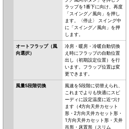
ラップを1番下に向け、再度
「スイング／風向」を押し
ます。〈停止〉 スイング中
に「スイング／風向」を押
します。
オートフラップ（風
冷房・暖房・冷暖自動切換
向選択）
え時にフラップの自動位置
出し（初期設定位置）を行
います。フラップ位置は変
更できます。
風量5段階切換
風速を5段階に切替えられ、
これまでよりも快適にスピ
ーディに設定温度に近づけ
ます（4方向天井カセット
形・2方向天井カセット形・
1方向天井カセット形・天井
吊形・床置形（スリム