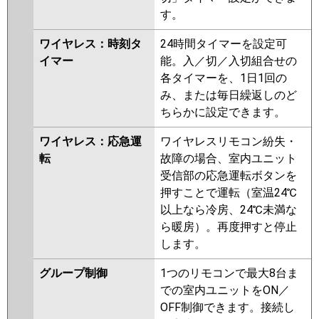
す。
ワイヤレス：時刻タ
24時間タイマーを設定可
イマー
能。入／切／入切組合せの
各タイマーを、1日1回の
み、または毎日繰返しのど
ちらかに設定できます。
ワイヤレス：応急運
ワイヤレスリモコン紛失・
転
故障の場合、室内ユニット
受信部の応急運転ボタンを
押すことで運転（室温24℃
以上なら冷房、24℃未満な
ら暖房）。再度押すと停止
します。
グループ制御
1つのリモコンで最大8台ま
での室内ユニットをON／
OFF制御できます。接続し