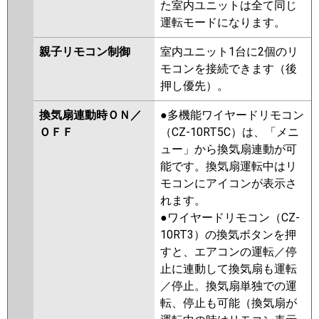
た室内ユニットは全て同じ
運転モードになります。
親子リモコン制御
室内ユニット1台に2個のリ
モコンを接続できます（後
押し優先）。
換気扇連動時ＯＮ／
●多機能ワイヤードリモコン
ＯＦＦ
（CZ-10RT5C）は、「メニ
ュー」から換気扇連動が可
能です。換気扇運転中はリ
モコンにアイコンが表示さ
れます。
●ワイヤードリモコン（CZ-
10RT3）の換気ボタンを押
すと、エアコンの運転／停
止に連動して換気扇も運転
／停止。換気扇単独での運
転、停止も可能（換気扇が