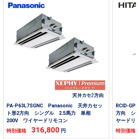
PA-P63L7SGNC Panasonic 天井カセッ
RCID-G
ト形2方向 シングル 2.5馬力 単相
方向 シン
200V ワイヤードリモコン
ヤードリ
316,800
特別価格
円
特別価