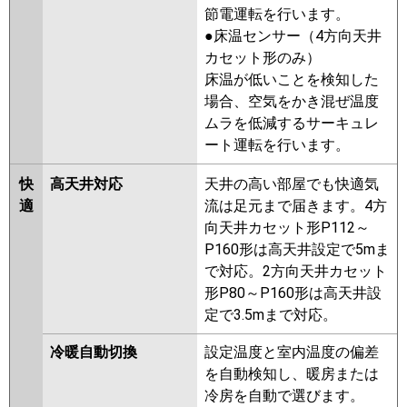
ZRMP63SLFY
PLZ-ZRMP63SLY
節電運転を行います。
PLZ-ZRMP63SLFV
PLZ-
●床温センサー（4方向天井
ZRMP63SLV
PLZ-ZRMP63SLR
カセット形のみ）
PLZ-ZRMP63SLFR
床温が低いことを検知した
場合、空気をかき混ぜ温度
日立
RCID-GP63RGHJ7
RCID-
ムラを低減するサーキュレ
GP63RGHJ6
RCID-GP63RGHJ5
ート運転を行います。
RCID-GP63RGHJ4
RCID-
GP63RGHJ3
RCID-AP63GHJ7
快
高天井対応
天井の高い部屋でも快適気
RCID-GP63RGHJ2
RCID-
適
流は足元まで届きます。4方
AP63GHJ6
RCID-GP63RGHJ1
向天井カセット形P112～
P160形は高天井設定で5mま
三菱重工
FDTWZ635HKA5SA
で対応。2方向天井カセット
FDTWZ635HKA5SA-rak
形P80～P160形は高天井設
FDTWZ635HK5SA-rak
定で3.5mまで対応。
FDTWZ635HK5SA
FDTWZ635HK5S-rak
冷暖自動切換
設定温度と室内温度の偏差
FDTWZ635HK5S-rakuri-na
を自動検知し、暖房または
FDTWZ635HK5S
冷房を自動で選びます。