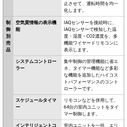
止させて、運転時間を均一
化します。
制
空気質情報の表示機
IAQセンサーを接続時に、
御
能
IAQセンサーで検知した温
別
度・湿度・CO2濃度を、多
売
機能ワイヤードリモコンに
品
表示します。
システムコントロー
集中制御の管理機能に省エ
ラー
ネ、タイマー機能など多彩
な機能を追加したハイコス
トパフォーマンスのコント
ローラーです。
スケジュールタイマ
リモコンなどを併用して、
ー
64台の室内ユニットをタイ
マー制御します。
インテリジェントコ
室内ユニットを一括、エリ