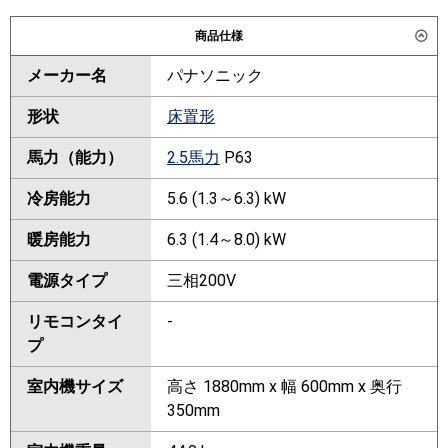
商品仕様
メーカー名
パナソニック
形状
床置形
馬力（能力）
2.5馬力
P63
冷房能力
5.6 (1.3～6.3) kW
暖房能力
6.3 (1.4～8.0) kW
電源タイプ
三相200V
リモコンタイ
-
プ
室内機サイズ
高さ 1880mm x 幅 600mm x 奥行
350mm