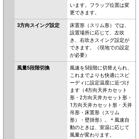
います。フラップ位置は変
更できます。
3方向スイング設定
床置形（スリム形）では、
設置場所に応じて、左吹
き、右吹きスイング設定が
できます。（現地での設定
が必要）
風量5段階切換
風速を5段階に切替えられ、
これまでよりも快適にスピ
ーディに設定温度に近づけ
ます（4方向天井カセット
形・2方向天井カセット形・
1方向天井カセット形・天井
吊形・床置形（スリム
形）・壁掛形）。＊風速自
動のときは、室温に応じて
風量が変わります。