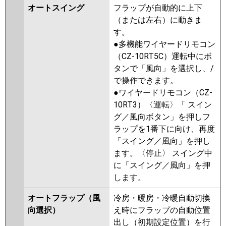
オートスイング
フラップが自動的に上下
（または左右）に動きま
す。
●多機能ワイヤードリモコン
（CZ-10RT5C）運転中にボ
タンで「風向」を選択し、/
で操作できます。
●ワイヤードリモコン（CZ-
10RT3）〈運転〉「 スイン
グ／風向ボタン」を押しフ
ラップを1番下に向け、再度
「スイング／風向」を押し
ます。〈停止〉 スイング中
に「スイング／風向」を押
します。
オートフラップ（風
冷房・暖房・冷暖自動切換
向選択）
え時にフラップの自動位置
出し（初期設定位置）を行