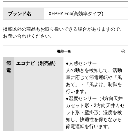
東芝
GFSA06314BU
ダイキン
SZRV63BZT
SZRV63BYT
ブランド名
XEPHY Eco(高効率タイプ)
三菱電機
PSZ-ERMP63K6
SZRV63BJT
SZRV63BFT
SZRV63BCT
日立
RPV-GP63RSH6
掲載以外の商品もお取り扱いできる場合がありますので、
東芝
RFSA06334BU
RFSA06333BU
お問い合わせください。
三菱重工
FDFV636H5SB
AFEA06337B
RFSA06333B
ALEA06357B
ALSA06357B
パナソニック
PA-P63B7HNC
PA-P63B7HC
機能一覧
AFEA06367B
AFSA06367B
節
エコナビ（別売品）
●人感センサー
三菱電機
PSZ-ERMP63K5
PSZ-ERMP63K4
電
人の動きを検知して、活動
PSZ-ERMP63K3
PSZ-ERMP63K2
量に応じて節電運転や「風
PSZ-ERMP63KZ
PSZ-ERMP63KY
あて」・「風よけ」制御を
PSZ-ERMP63KV
PSZ-ERMP63KR
行います。
●湿度センサー（4方向天井
日立
RPV-GP63RSH5
RPV-GP63RSH4
カセット形・2方向天井カセ
RPV-GP63RSH3
RPV-GP63RSH2
ット形・壁掛形）湿度を検
RPV-GP63RSH1
RPV-GP63RSH
知し、快適性を保ちながら
三菱重工
FDFV635HA5SB
FDFV635HA5SA
節電運転を行います。