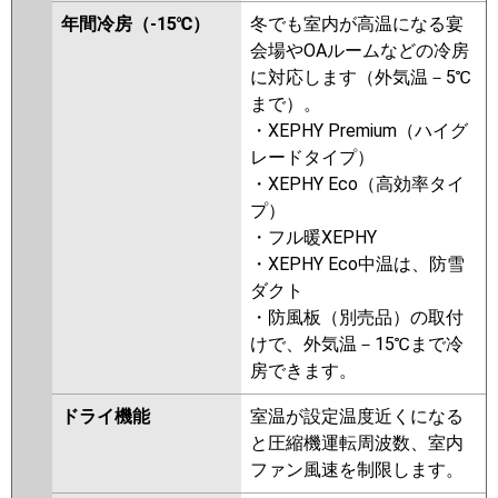
年間冷房（-15℃）
冬でも室内が高温になる宴
会場やOAルームなどの冷房
に対応します（外気温－5℃
まで）。
・XEPHY Premium（ハイグ
レードタイプ）
・XEPHY Eco（高効率タイ
プ）
・フル暖XEPHY
・XEPHY Eco中温は、防雪
ダクト
・防風板（別売品）の取付
けで、外気温－15℃まで冷
房できます。
ドライ機能
室温が設定温度近くになる
と圧縮機運転周波数、室内
ファン風速を制限します。