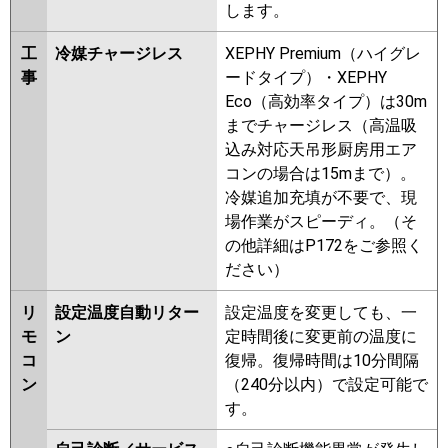
します。
工
冷媒チャージレス
XEPHY Premium（ハイグレ
事
ードタイプ）・XEPHY
Eco（高効率タイプ）は30m
までチャージレス（高温吸
込み対応天吊形厨房用エア
コンの場合は15mまで）。
冷媒追加充填が不要で、現
場作業がスピーディ。（そ
の他詳細はP172をご参照く
ださい）
リ
設定温度自動リター
設定温度を変更しても、一
モ
ン
定時間後に変更前の温度に
コ
復帰。復帰時間は10分間隔
ン
（240分以内）で設定可能で
す。