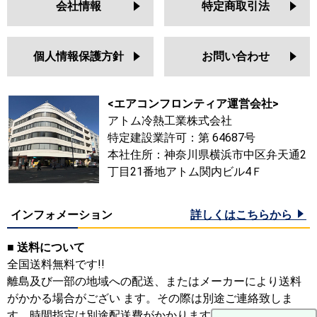
会社情報
特定商取引法
個人情報保護方針
お問い合わせ
<エアコンフロンティア運営会社>
アトム冷熱工業株式会社
特定建設業許可：第 64687号
本社住所：神奈川県横浜市中区弁天通2
丁目21番地アトム関内ビル4Ｆ
インフォメーション
詳しくはこちらから
■ 送料について
全国送料無料です!!
離島及び一部の地域への配送、またはメーカーにより送料
がかかる場合がござい ます。その際は別途ご連絡致しま
す。時間指定は別途配送費がかかります。