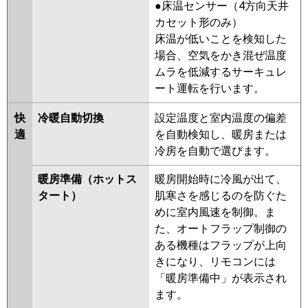
FDFV635H5SA
FDFV635H5S
●床温センサー（4方向天井
カセット形のみ）
パナソニック
PA-P63B7HNB
PA-P63B7H
PA-
床温が低いことを検知した
P63B7HN
PA-P63B6CB
PA-
場合、空気をかき混ぜ温度
P63B6CNB
PA-P63B6HNB
PA-
ムラを低減するサーキュレ
P63B6HB
PA-P63B6HA
PA-
ート運転を行います。
P63B6HN1
PA-P63B6HN
快
冷暖自動切換
設定温度と室内温度の偏差
適
を自動検知し、暖房または
冷房を自動で選びます。
暖房準備（ホットス
暖房開始時に冷風が出て、
タート）
肌寒さを感じるのを防ぐた
めに室内風速を制御。ま
た、オートフラップ制御の
ある機種はフラップが上向
きになり、リモコンには
「暖房準備中」が表示され
ます。