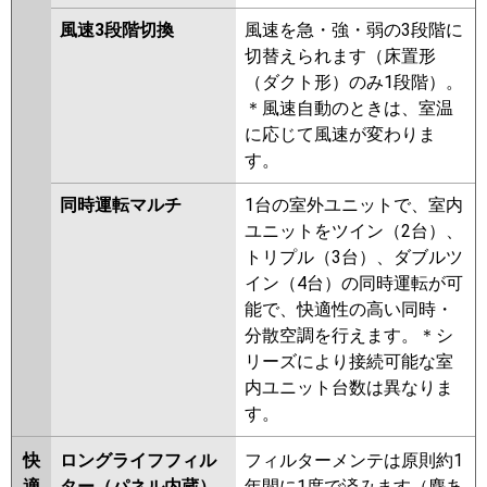
風速3段階切換
風速を急・強・弱の3段階に
切替えられます（床置形
（ダクト形）のみ1段階）。
＊風速自動のときは、室温
に応じて風速が変わりま
す。
同時運転マルチ
1台の室外ユニットで、室内
ユニットをツイン（2台）、
トリプル（3台）、ダブルツ
イン（4台）の同時運転が可
能で、快適性の高い同時・
分散空調を行えます。＊シ
リーズにより接続可能な室
内ユニット台数は異なりま
す。
快
ロングライフフィル
フィルターメンテは原則約1
適
ター（パネル内蔵）
年間に1度で済みます（塵あ