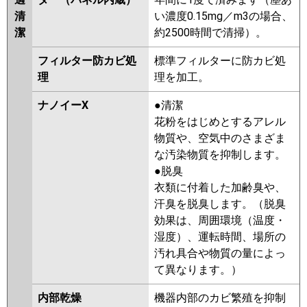
清
い濃度0.15mg／m3の場合、
潔
約2500時間で清掃）。
フィルター防カビ処
標準フィルターに防カビ処
理
理を加工。
ナノイーX
●清潔
花粉をはじめとするアレル
物質や、空気中のさまざま
な汚染物質を抑制します。
●脱臭
衣類に付着した加齢臭や、
汗臭を脱臭します。（脱臭
効果は、周囲環境（温度・
湿度）、運転時間、場所の
汚れ具合や物質の量によっ
て異なります。）
内部乾燥
機器内部のカビ繁殖を抑制