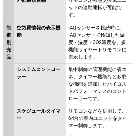
外部機器連動
リモコンから熱交換気ユニ
ットの連動運転が可能で
す。
制
空気質情報の表示機
IAQセンサーを接続時に、
御
能
IAQセンサーで検知した温
別
度・湿度・CO2濃度を、多
売
機能ワイヤードリモコンに
品
表示します。
システムコントロー
集中制御の管理機能に省エ
ラー
ネ、タイマー機能など多彩
な機能を追加したハイコス
トパフォーマンスのコント
ローラーです。
スケジュールタイマ
リモコンなどを併用して、
ー
64台の室内ユニットをタイ
マー制御します。