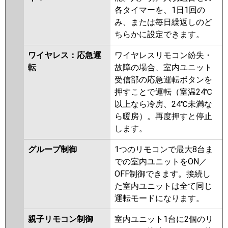
各タイマーを、1日1回の
み、または毎日繰返しのど
ちらかに設定できます。
ワイヤレス：応急運
ワイヤレスリモコン紛失・
転
故障の場合、室内ユニット
受信部の応急運転ボタンを
押すことで運転（室温24℃
以上なら冷房、24℃未満な
ら暖房）。再度押すと停止
します。
グループ制御
1つのリモコンで最大8台ま
での室内ユニットをON／
OFF制御できます。接続し
た室内ユニットは全て同じ
運転モードになります。
親子リモコン制御
室内ユニット1台に2個のリ