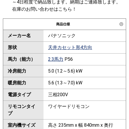
～4日程度で納品致します。納期はご連絡致します。
在庫のお問い合わせはこちら！
商品仕様
メーカー名
パナソニック
形状
天井カセット形4方向
馬力（能力）
2.3馬力
P56
冷房能力
5.0 (1.2～5.6) kW
暖房能力
5.6 (1.3～7.0) kW
電源タイプ
三相200V
リモコンタイ
ワイヤードリモコン
プ
室内機サイズ
高さ 235mm x 幅 840mm x 奥行