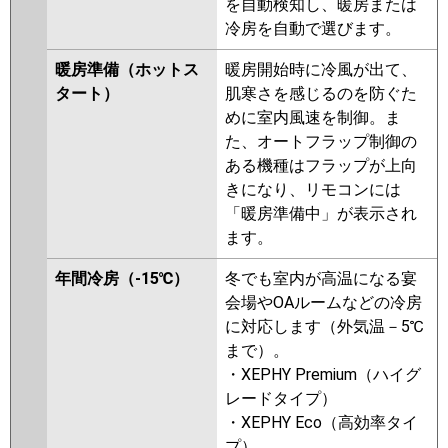
を自動検知し、暖房または
RCI-GP56RSH6
RCI-GP56RSH5
冷房を自動で選びます。
RCI-GP56RSH4
RCI-GP56RSH3
RCI-GP56RSH2
暖房準備（ホットス
暖房開始時に冷風が出て、
タート）
肌寒さを感じるのを防ぐた
三菱重工
FDTV566H6S
FDTV566H6S-airf
めに室内風速を制御。ま
FDTV566H6S-rak
FDTV566H6S-
た、オートフラップ制御の
osj
FDTV565HA5SA-rak
ある機種はフラップが上向
FDTV565HA5SA-airf
きになり、リモコンには
FDTV565HA5SA
FDTV565HA5SA-
「暖房準備中」が表示され
osj
FDTV565H5SA-osj
ます。
FDTV565H5SA-rak
FDTV565H5SA-airf
年間冷房（-15℃）
冬でも室内が高温になる宴
FDTV565H5SA
FDTV565H5S-osj
会場やOAルームなどの冷房
FDTV565H5S-rak
FDTV565H5S-
に対応します（外気温－5℃
airf
FDTV565H5S
FDTV565H5S-
まで）。
rakuri-na
FDTV565H5S-airflex
・XEPHY Premium（ハイグ
レードタイプ）
パナソニック
PA-P56U7KNBX
PA-P56U7HNBX
・XEPHY Eco（高効率タイ
PA-P56U7KB
PA-P56U7KNB
PA-
プ）