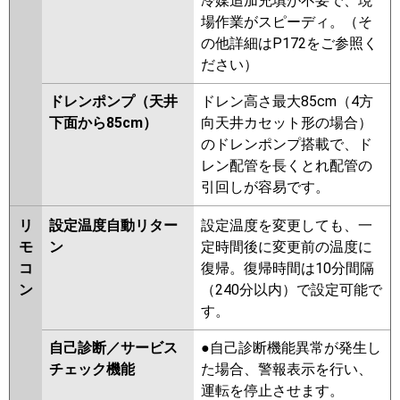
冷媒追加充填が不要で、現
場作業がスピーディ。（そ
の他詳細はP172をご参照く
ださい）
ドレンポンプ（天井
ドレン高さ最大85cm（4方
下面から85cm）
向天井カセット形の場合）
のドレンポンプ搭載で、ド
レン配管を長くとれ配管の
引回しが容易です。
リ
設定温度自動リター
設定温度を変更しても、一
モ
ン
定時間後に変更前の温度に
コ
復帰。復帰時間は10分間隔
ン
（240分以内）で設定可能で
す。
自己診断／サービス
●自己診断機能異常が発生し
チェック機能
た場合、警報表示を行い、
運転を停止させます。