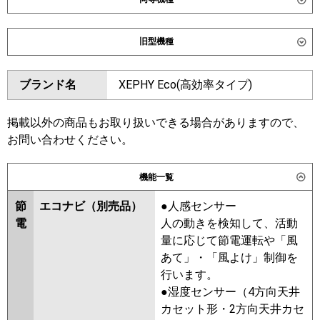
ダイキン
SZRC56CNT
SZRC56CT
旧型機種
SZRUC56CT
ダイキン
SZRC56BYT
SZRC56BYNT
東芝
GUEA056111MUB
GUEA056111XU
ブランド名
XEPHY Eco(高効率タイプ)
SZRUC56BYT
SZRC56BJNT
GUSA056131XU
GUSA056131MUB
SZRC56BJT
SZRJC56BJT
GUSA05613P1XU
SZRJC56BFT
SZRC56BFT
掲載以外の商品もお取り扱いできる場合がありますので、
GUSA05613P1MUB
SZRC56BFNT
SZRC56BCT
お問い合わせください。
三菱電機
PLZ-ERMP56HLE6
PLZ-
SZRC56BCNT
ERMP56H6
PLZ-ERMP56HE6
機能一覧
東芝
GUEA05611XU
GUEA05611MUB
日立
RCI-GP56RSH12
GUSA05613XU
GUSA05613MUB
節
エコナビ（別売品）
●人感センサー
GUSA05613PXU
電
人の動きを検知して、活動
三菱重工
FDTV566H6SA
FDTV566H6SA-rak
GUSA05613PMUB
量に応じて節電運転や「風
FDTV566H6SA-airf
RUSA05633MUB
RUSA05633MU
あて」・「風よけ」制御を
FDTV566H6SA-osj
RUSA05633XU
RUSA05633X
行います。
RUSA05633M
AUSA05677X
●湿度センサー（4方向天井
パナソニック
PA-P56U7KNCX
PA-P56U7KC
PA-
AUSA05677M
カセット形・2方向天井カセ
P56U7KNC
PA-P56U7HNCX
PA-