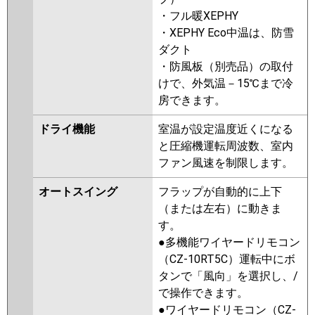
P56U7HB
PA-P56U7K
PA-
・フル暖XEPHY
P56U7KN
PA-P56U7HN
PA-
・XEPHY Eco中温は、防雪
P56U7H
PA-P56U6KB
PA-
ダクト
P56U6KNB
PA-P56U6CB
PA-
・防風板（別売品）の取付
P56U6CNB
PA-P56U6HNB
PA-
けで、外気温－15℃まで冷
P56U6HB
PA-P56U6K
PA-
房できます。
P56U6KN
PA-P56U6H
PA-
P56U6HN
ドライ機能
室温が設定温度近くになる
と圧縮機運転周波数、室内
ファン風速を制限します。
オートスイング
フラップが自動的に上下
（または左右）に動きま
す。
●多機能ワイヤードリモコン
（CZ-10RT5C）運転中にボ
タンで「風向」を選択し、/
で操作できます。
●ワイヤードリモコン（CZ-