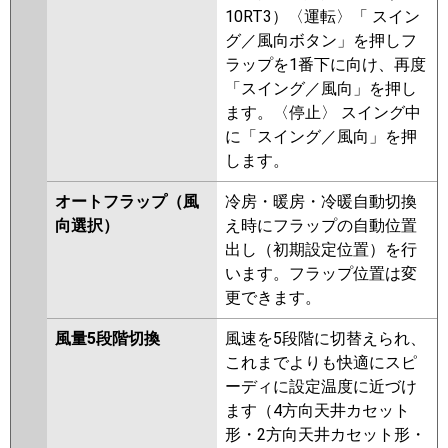
10RT3）〈運転〉「 スイン
グ／風向ボタン」を押しフ
ラップを1番下に向け、再度
「スイング／風向」を押し
ます。〈停止〉 スイング中
に「スイング／風向」を押
します。
オートフラップ（風
冷房・暖房・冷暖自動切換
向選択）
え時にフラップの自動位置
出し（初期設定位置）を行
います。フラップ位置は変
更できます。
風量5段階切換
風速を5段階に切替えられ、
これまでよりも快適にスピ
ーディに設定温度に近づけ
ます（4方向天井カセット
形・2方向天井カセット形・