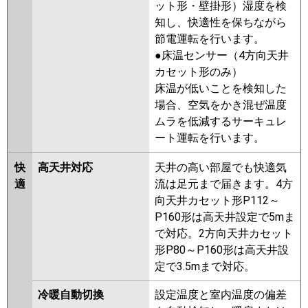
ット形・壁掛形）湿度を検
P56U7HC
PA-P56U7HNC
三菱電機
PLZ-ERMP56HLE5
PLZ-
知し、快適性を保ちながら
ERMP56H5
PLZ-ERMP56HE5
節電運転を行います。
PLZ-ERMP56HLE4
PLZ-
●床温センサー（4方向天井
ERMP56H4
PLZ-ERMP56HE4
カセット形のみ）
PLZ-ERMP56HE3
PLZ-
床温が低いことを検知した
ERMP56H3
PLZ-ERMP56HLE3
場合、空気をかき混ぜ温度
PLZ-ERMP56HE2
PLZ-
ムラを低減するサーキュレ
ERMP56H2
PLZ-ERMP56HLE2
ート運転を行います。
PLZ-ERMP56EZ
PLZ-
ERMP56ELEZ
PLZ-ERMP56EEZ
快
高天井対応
天井の高い部屋でも快適気
PLZ-ERMP56EEY
PLZ-ERMP56EY
適
流は足元まで届きます。4方
PLZ-ERMP56ELEY
PLZ-
向天井カセット形P112～
ERMP56ELEV
PLZ-ERMP56EEV
P160形は高天井設定で5mま
PLZ-ERMP56EV
PLZ-ERMP56ER
で対応。2方向天井カセット
PLZ-ERMP56ELER
PLZ-
形P80～P160形は高天井設
ERMP56EER
定で3.5mまで対応。
日立
RCI-GP56RSH11
RCI-GP56RSH9
冷暖自動切換
設定温度と室内温度の偏差
RCI-GP56RSH8
RCI-GP56RSH7