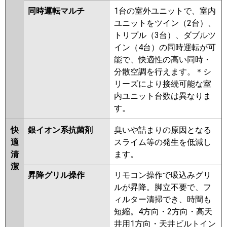
同時運転マルチ
1台の室外ユニットで、室内
ユニットをツイン（2台）、
トリプル（3台）、ダブルツ
イン（4台）の同時運転が可
能で、快適性の高い同時・
分散空調を行えます。＊シ
リーズにより接続可能な室
内ユニット台数は異なりま
す。
快
銀イオン系抗菌剤
臭いや詰まりの原因となる
適
スライム等の発生を低減し
清
ます。
潔
昇降グリル操作
リモコン操作で吸込みグリ
ルが昇降。脚立不要で、フ
ィルター清掃でき、時間も
短縮。4方向・2方向・高天
井用1方向・天井ビルトイン