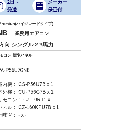
2日～
メーカー
発送
保証付
 Premiun(ハイグレードタイプ)
GNB
業務用エアコン
向 シングル 2.3馬力
リモコン 標準パネル
PA-P56U7GNB
室内機： CS-P56U7B x 1
室外機： CU-P56G7B x 1
リモコン： CZ-10RT5 x 1
パネル： CZ-160KPU7B x 1
分岐管： - x -
-