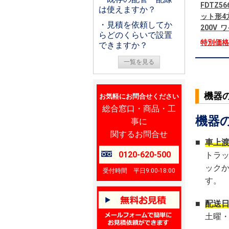
FDTZ5
は使えますか？
ット形4
・見積を依頼してか
200V
らどのくらいで設置
特別価
できますか？
一覧を見る
機器
お気軽にお問合せください
総合窓口・商品・工
機器
事に
関するお問合せ
■
車上
0120-620-500
トラ
ック
受付時間 平日9:00-18:00
す。
■
配送
土曜