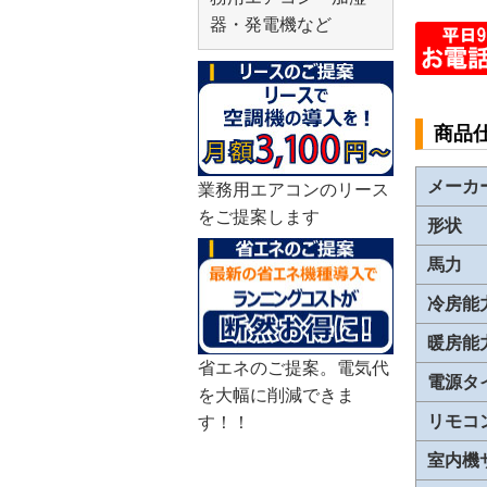
器・発電機など
商品
メーカ
業務用エアコンのリース
をご提案します
形状
馬力
冷房能
暖房能
省エネのご提案。電気代
電源タ
を大幅に削減できま
リモコ
す！！
室内機