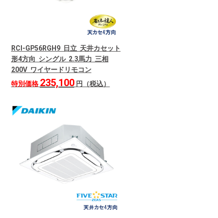
RCI-GP56RGH9 日立 天井カセット
形4方向 シングル 2.3馬力 三相
200V ワイヤードリモコン
235,100
特別価格
円（税込）