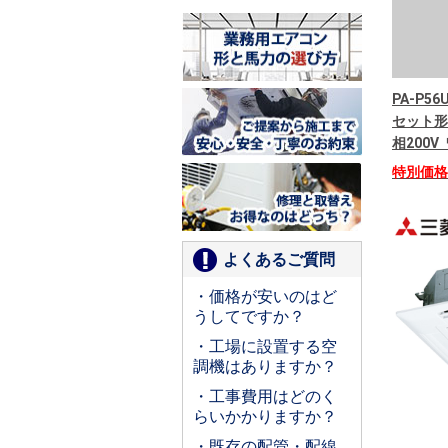
PA-P56
セット形
相200
特別価
よくあるご質問
・価格が安いのはど
うしてですか？
・工場に設置する空
調機はありますか？
・工事費用はどのく
らいかかりますか？
・既存の配管・配線