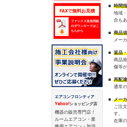
■
時間
FAXで無料お見積
地域
合も
ファックス送信用紙
のダウンロードはこ
ちらから
■
商品
メー
■
返品
商品
傷等
■
再配
通常
エアコンフロンティア
■
メー
Yahoo!
ショッピング店
ご注
機器の販売専門店！
す。
ルームエアコン・業
在庫
務用エアコン・加湿