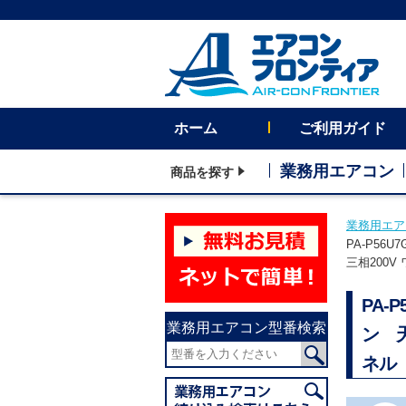
ホーム
ご利用ガイド
業務用エアコン
商品を探す
業務用エア
PA-P56
三相200
PA-
業務用エアコン型番検索
ン 
ネル