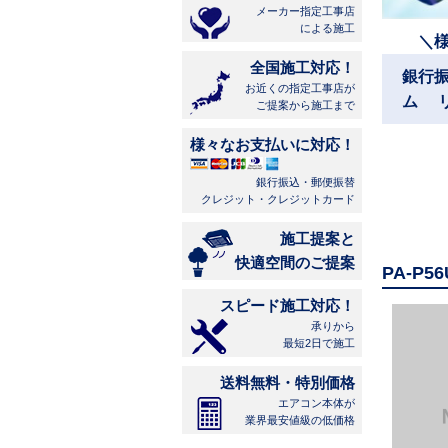
メーカー指定工事店
による施工
＼
全国施工対応！
銀行
お近くの指定工事店が
ム 
ご提案から施工まで
様々なお支払いに対応！
銀行振込・郵便振替
クレジット・クレジットカード
施工提案と
快適空間のご提案
PA-P
スピード施工対応！
承りから
最短2日で施工
送料無料・特別価格
エアコン本体が
業界最安値級の低価格