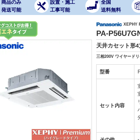
商品のみ
設置・施工
全国
発送可能
工事可能
送料無料
XEPHY
PA-P56U7
天井カセット形4方
三相200V ワイヤード
型番
セット内容
その他
-