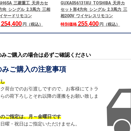
66H6SA 三菱重工 天井カセ
GUXA056131XU TOSHIBA 天井カ
方向 シングル 2.3馬力 三相
セット形4方向 シングル 2.3馬力 三
 ワイヤードリモコン
相200V ワイヤレスリモコン
254,400
255,400
格
円（税込）
特別価格
円（税込）
のみご購入の場合は必ずご確認ください
のみご購入の注意事項
渡し
ック荷台でのお引渡しですので、お客様にてトラ
からの荷下ろしとそれ以降の運搬をお願い致しま
日のご指定は、月～金曜日です
・日曜・祝日はご指定いただけません。