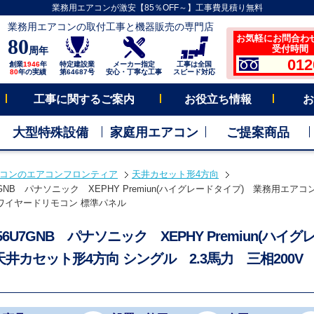
業務用エアコンが激安【85％OFF～】工事費見積り無料
業務用エアコンの取付工事と機器販売の専門店
お気軽にお問合わ
80
受付時間 平
周年
012
創業
1946
年
特定建設業
メーカー指定
工事は全国
80
年の実績
第64687号
安心・丁寧な工事
スピード対応
工事に関するご案内
お役立ち情報
お
大型特殊設備
家庭用エアコン
ご提案商品
コンのエアコンフロンティア
天井カセット形4方向
U7GNB パナソニック XEPHY Premiun(ハイグレードタイプ) 業務用エ
V ワイヤードリモコン 標準パネル
P56U7GNB パナソニック XEPHY Premiun(
天井カセット形4方向 シングル 2.3馬力 三相200