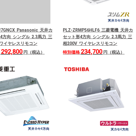
U7GNCX Panasonic 天井カ
PLZ-ZRMP56HLF6 三菱電機 天井カ
4方向 シングル 2.3馬力 三
セット形4方向 シングル 2.3馬力 三
V ワイヤレスリモコン
相200V ワイヤレスリモコン
292,800
234,700
格
円（税込）
特別価格
円（税込）