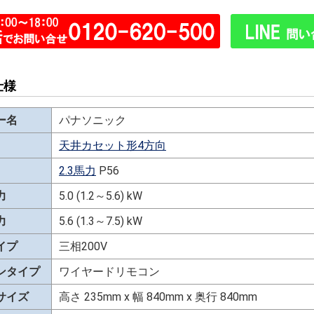
仕様
ー名
パナソニック
天井カセット形4方向
2.3馬力
P56
力
5.0 (1.2～5.6) kW
力
5.6 (1.3～7.5) kW
イプ
三相200V
ンタイプ
ワイヤードリモコン
サイズ
高さ 235mm x 幅 840mm x 奥行 840mm