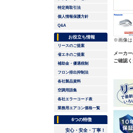
特定商取引法
個人情報保護方針
Q&A
お役立ち情報
※画像は
リースのご提案
メーカー
省エネのご提案
ご確認く
補助金・優遇税制
フロン排出抑制法
各社製品資料
空調用語集
各社エラーコード表
業務用エアコン価格一覧
6つの特徴
安心・安全・丁寧！