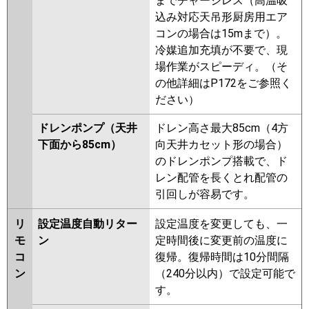
までチャージレス（高温吸
込み対応天吊形厨房用エア
コンの場合は15mまで）。
冷媒追加充填が不要で、現
場作業がスピーディ。（そ
の他詳細はP172をご参照く
ださい）
ドレンポンプ（天井
ドレン高さ最大85cm（4方
下面から85cm）
向天井カセット形の場合）
のドレンポンプ搭載で、ド
レン配管を長くとれ配管の
引回しが容易です。
リ
設定温度自動リター
設定温度を変更しても、一
モ
ン
定時間後に変更前の温度に
コ
復帰。復帰時間は10分間隔
ン
（240分以内）で設定可能で
す。