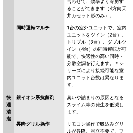
合わせて、効率よく冷房す
ることができます（4方向天
井カセット形のみ）。
同時運転マルチ
1台の室外ユニットで、室内
ユニットをツイン（2台）、
トリプル（3台）、ダブルツ
イン（4台）の同時運転が可
能で、快適性の高い同時・
分散空調を行えます。＊シ
リーズにより接続可能な室
内ユニット台数は異なりま
す。
快
銀イオン系抗菌剤
臭いや詰まりの原因となる
適
スライム等の発生を低減し
清
ます。
潔
昇降グリル操作
リモコン操作で吸込みグリ
ルが昇降。脚立不要で、フ