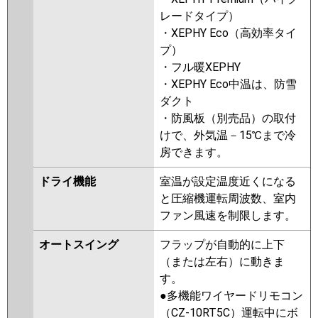
osj
FDTZ565H5S-rak
レードタイプ）
FDTZ565H5S-airf
FDTZ565H5S-
・XEPHY Eco（高効率タイ
rakuri-na
FDTZ565H5S-airflex
プ）
FDTZ565H5S
・フル暖XEPHY
・XEPHY Eco中温は、防雪
パナソニック
PA-P56U7GNBX
PA-P56U7GNB
ダクト
PA-P56U7G
PA-P56U7GN
PA-
・防風板（別売品）の取付
P56U6GB
PA-P56U6GNB
PA-
けで、外気温－15℃まで冷
P56U6G
PA-P56U6GN
房できます。
ドライ機能
室温が設定温度近くになる
と圧縮機運転周波数、室内
ファン風速を制限します。
オートスイング
フラップが自動的に上下
（または左右）に動きま
す。
●多機能ワイヤードリモコン
（CZ-10RT5C）運転中にボ