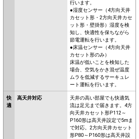
行います。
パナソニック
PA-P56U7GNCX
PA-P56U7GNC
三菱電機
PLZ-ZRMP56HLF5
PLZ-
●湿度センサー（4方向天井
PA-P56U7GC
ZRMP56HF5
PLZ-ZRMP56HBF5
カセット形・2方向天井カセ
PLZ-ZRMP56HFG5
PLZ-
ット形・壁掛形）湿度を検
ZRMP56HLF4
PLZ-ZRMP56HF4
知し、快適性を保ちながら
PLZ-ZRMP56HBF4
PLZ-
節電運転を行います。
ZRMP56HFG4
PLZ-ZRMP56HLF3
●床温センサー（4方向天井
PLZ-ZRMP56HF3
PLZ-
カセット形のみ）
ZRMP56HFG3
PLZ-ZRMP56HF2
床温が低いことを検知した
PLZ-ZRMP56HLF2
PLZ-
場合、空気をかき混ぜ温度
ZRMP56HFG2
PLZ-ZRMP56EFZ
ムラを低減するサーキュレ
PLZ-ZRMP56ELFZ
PLZ-
ート運転を行います。
ZRMP56EFGZ
PLZ-
ZRMP56ELFGZ
PLZ-ZRMP56EFY
快
高天井対応
天井の高い部屋でも快適気
PLZ-ZRMP56ELFY
PLZ-
適
流は足元まで届きます。4方
ZRMP56EFGY
PLZ-
向天井カセット形P112～
ZRMP56ELFGY
PLZ-ZRMP56EFV
P160形は高天井設定で5mま
PLZ-ZRMP56ELFV
PLZ-
で対応。2方向天井カセット
ZRMP56EFGV
PLZ-
形P80～P160形は高天井設