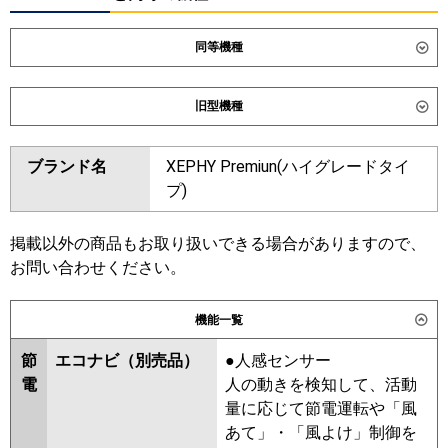
同等機種
ダイキン
SSRC56DNT
SSRC56DT
旧型機種
SSRUC56DT
ダイキン
SSRC56CT
SSRC56CNT
東芝
GUXA056131XU
GUXA056131MUB
ブランド名
XEPHY Premiun(ハイグレードタイ
SSRUC56CT
SSRC56BYT
GUXA05613P1XU
プ)
SSRC56BYNT
SSRUC56BYT
GUXA05613P1MUB
SSRC56BJT
SSRC56BJNT
三菱電機
PLZ-ZRMP56HLF6
PLZ-
SSRJC56BJT
SSRJC56BFT
掲載以外の商品もお取り扱いできる場合がありますので、
ZRMP56HF6
PLZ-ZRMP56HBF6
SSRC56BFT
SSRC56BFNT
お問い合わせください。
PLZ-ZRMP56HFG6
SSRC56BCT
SSRC56BCNT
機能一覧
日立
RCI-GP56RGH9
東芝
GUXA05613XU
GUXA05613MUB
GUXA05613PXU
節
エコナビ（別売品）
●人感センサー
三菱重工
FDTZ566H6SA-airf
GUXA05613PMUB
電
人の動きを検知して、活動
FDTZ566H6SA
FDTZ566H6SA-osj
RUXA05633MUB
RUXA05633MU
量に応じて節電運転や「風
FDTZ566H6SA-rak
RUXA05633XU
あて」・「風よけ」制御を