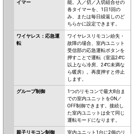
イマー
能。入／切／入切組合せの
各タイマーを、1日1回の
み、または毎日繰返しのど
ちらかに設定できます。
ワイヤレス：応急運
ワイヤレスリモコン紛失・
転
故障の場合、室内ユニット
受信部の応急運転ボタンを
押すことで運転（室温24℃
以上なら冷房、24℃未満な
ら暖房）。再度押すと停止
します。
グループ制御
1つのリモコンで最大8台ま
での室内ユニットをON／
OFF制御できます。接続し
た室内ユニットは全て同じ
運転モードになります。
親子リモコン制御
室内ユニット1台に2個のリ