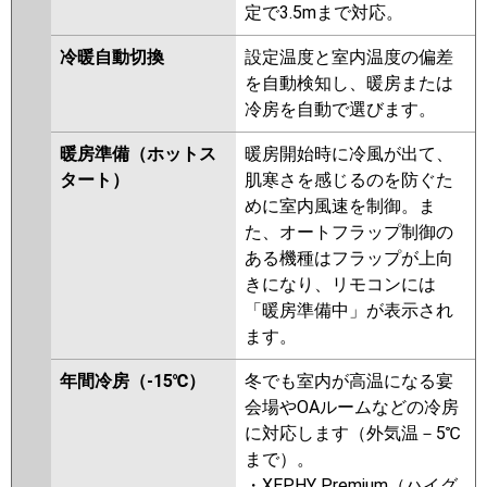
ZRMP56ELFGV
PLZ-
定で3.5mまで対応。
ZRMP56ELFR
PLZ-ZRMP56EFR
PLZ-ZRMP56EFGR
PLZ-
冷暖自動切換
設定温度と室内温度の偏差
ZRMP56ELFGR
を自動検知し、暖房または
冷房を自動で選びます。
日立
RCI-GP56RGH8
RCI-GP56RGH7
RCI-GP56RGH6
RCI-GP56RGH5
暖房準備（ホットス
暖房開始時に冷風が出て、
RCI-GP56RGH4
RCI-GP56RGH3
タート）
肌寒さを感じるのを防ぐた
RCI-AP56GH6
RCI-GP56RGH2
めに室内風速を制御。ま
RCI-AP56GH5
RCI-GP56RGH1
た、オートフラップ制御の
ある機種はフラップが上向
三菱重工
FDTZ566H6S-airf
FDTZ566H6S
きになり、リモコンには
FDTZ566H6S-rak
FDTZ566H6S-
「暖房準備中」が表示され
osj
FDTZ565HA5SA-osj
ます。
FDTZ565HA5SA-rak
FDTZ565HA5SA-airf
年間冷房（-15℃）
冬でも室内が高温になる宴
FDTZ565HA5SA
FDTZ565H5SA
会場やOAルームなどの冷房
FDTZ565H5SA-osj
に対応します（外気温－5℃
FDTZ565H5SA-rak
まで）。
FDTZ565H5SA-airf
FDTZ565H5S-
・XEPHY Premium（ハイグ