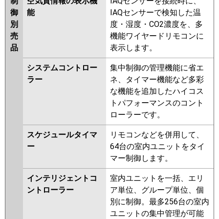
制
空気質情報の表示機
IAQセンサーを接続時に、
御
能
IAQセンサーで検知した温
別
度・湿度・CO2濃度を、多
売
機能ワイヤードリモコンに
品
表示します。
システムコントロー
集中制御の管理機能に省エ
ラー
ネ、タイマー機能など多彩
な機能を追加したハイコス
トパフォーマンスのコント
ローラーです。
スケジュールタイマ
リモコンなどを併用して、
ー
64台の室内ユニットをタイ
マー制御します。
インテリジェントコ
室内ユニットを一括、エリ
ントローラー
ア単位、グループ単位、個
別に制御。最多256台の室内
ユニットの集中管理が可能