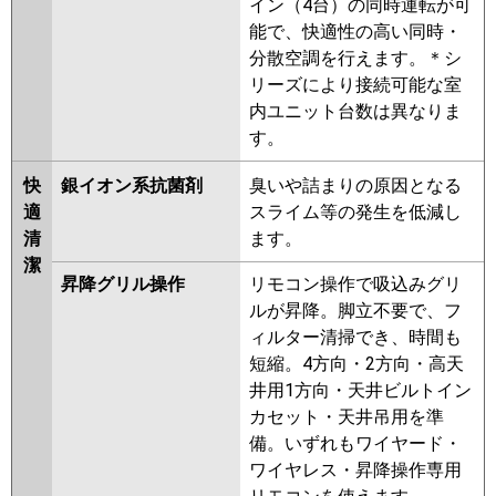
イン（4台）の同時運転が可
能で、快適性の高い同時・
分散空調を行えます。＊シ
リーズにより接続可能な室
内ユニット台数は異なりま
す。
快
銀イオン系抗菌剤
臭いや詰まりの原因となる
適
スライム等の発生を低減し
清
ます。
潔
昇降グリル操作
リモコン操作で吸込みグリ
ルが昇降。脚立不要で、フ
ィルター清掃でき、時間も
短縮。4方向・2方向・高天
井用1方向・天井ビルトイン
カセット・天井吊用を準
備。いずれもワイヤード・
ワイヤレス・昇降操作専用