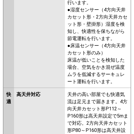
行います。
PLZ-ZRMP56SLF2
PLZ-
●湿度センサー（4方向天井
ZRMP56SL2
PLZ-ZRMP56SLFZ
カセット形・2方向天井カセ
PLZ-ZRMP56SLZ
PLZ-
ット形・壁掛形）湿度を検
ZRMP56SLY
PLZ-ZRMP56SLFY
知し、快適性を保ちながら
PLZ-ZRMP56SLFV
PLZ-
節電運転を行います。
ZRMP56SLV
PLZ-ZRMP56SLR
●床温センサー（4方向天井
PLZ-ZRMP56SLFR
カセット形のみ）
床温が低いことを検知した
日立
RCID-GP56RGHJ7
RCID-
場合、空気をかき混ぜ温度
GP56RGHJ6
RCID-GP56RGHJ5
ムラを低減するサーキュレ
RCID-GP56RGHJ4
RCID-
ート運転を行います。
GP56RGHJ3
RCID-AP56GHJ7
RCID-GP56RGHJ2
RCID-
快
高天井対応
天井の高い部屋でも快適気
AP56GHJ6
RCID-GP56RGHJ1
適
流は足元まで届きます。4方
向天井カセット形P112～
三菱重工
FDTWZ565HKA5SA-rak
P160形は高天井設定で5mま
FDTWZ565HKA5SA
で対応。2方向天井カセット
FDTWZ565HK5SA
形P80～P160形は高天井設
FDTWZ565HK5SA-rak