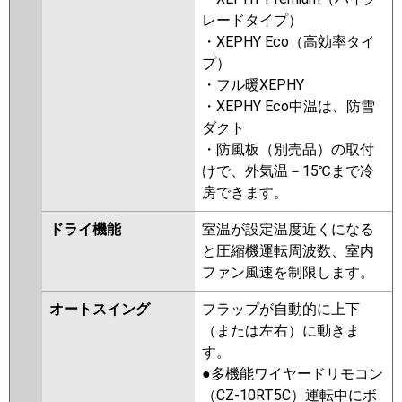
レードタイプ）
・XEPHY Eco（高効率タイ
プ）
・フル暖XEPHY
・XEPHY Eco中温は、防雪
ダクト
・防風板（別売品）の取付
けで、外気温－15℃まで冷
房できます。
ドライ機能
室温が設定温度近くになる
と圧縮機運転周波数、室内
ファン風速を制限します。
オートスイング
フラップが自動的に上下
（または左右）に動きま
す。
●多機能ワイヤードリモコン
（CZ-10RT5C）運転中にボ