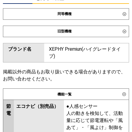
同等機種
ダイキン
SSRG56DV
SSRG56DNV
旧型機種
東芝
GWXA05613JXU
ダイキン
SSRG56CV
SSRG56CNV
GWXA05613JMUB
ブランド名
XEPHY Premiun(ハイグレードタイ
SSRG56BYNV
SSRG56BYV
プ)
三菱電機
PLZ-ZRMP56SL6
PLZ-
SSRG56BJV
SSRG56BJNV
ZRMP56SLF6
SSRG56BFV
SSRG56BFNV
SSRG56BCV
SSRG56BCNV
掲載以外の商品もお取り扱いできる場合がありますので、
日立
RCID-GP56RGHJ8
お問い合わせください。
東芝
RWXA05633JMUB
三菱重工
FDTWZ566HK6S-rak
RWXA05633JMU
機能一覧
FDTWZ566HK6S
RWXA05633JXU
節
エコナビ（別売品）
●人感センサー
パナソニック
PA-P56L7SGNC
PA-P56L7SGC
三菱電機
PLZ-ZRMP56SLF5
PLZ-
電
人の動きを検知して、活動
ZRMP56SL5
PLZ-ZRMP56SL4
量に応じて節電運転や「風
PLZ-ZRMP56SLF4
PLZ-
あて」・「風よけ」制御を
ZRMP56SL3
PLZ-ZRMP56SLF3