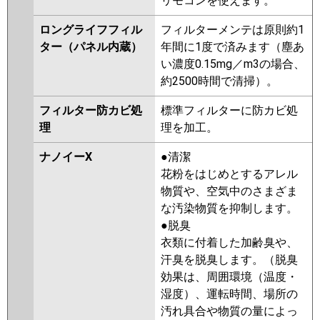
リモコンを使えます。
ロングライフフィル
フィルターメンテは原則約1
ター（パネル内蔵）
年間に1度で済みます（塵あ
い濃度0.15mg／m3の場合、
約2500時間で清掃）。
フィルター防カビ処
標準フィルターに防カビ処
理
理を加工。
ナノイーX
●清潔
花粉をはじめとするアレル
物質や、空気中のさまざま
な汚染物質を抑制します。
●脱臭
衣類に付着した加齢臭や、
汗臭を脱臭します。（脱臭
効果は、周囲環境（温度・
湿度）、運転時間、場所の
汚れ具合や物質の量によっ