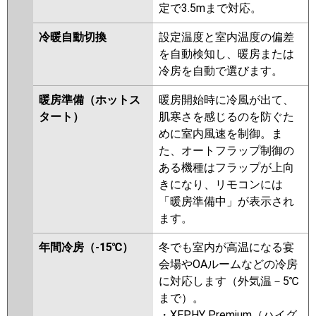
定で3.5mまで対応。
FDTWZ565HK5S-rak
FDTWZ565HK5S-rakuri-na
冷暖自動切換
設定温度と室内温度の偏差
FDTWZ565HK5S
を自動検知し、暖房または
冷房を自動で選びます。
パナソニック
PA-P56L7SGNB
PA-P56L7SGNA
PA-P56L7SGA
PA-P56L7SG
PA-
暖房準備（ホットス
暖房開始時に冷風が出て、
P56L7SGN
PA-P56L6SGB
PA-
タート）
肌寒さを感じるのを防ぐた
P56L6SGNB
PA-P56L6SGA
PA-
めに室内風速を制御。ま
P56L6SGN1
PA-P56L6SG
PA-
た、オートフラップ制御の
P56L6SGN
ある機種はフラップが上向
きになり、リモコンには
「暖房準備中」が表示され
ます。
年間冷房（-15℃）
冬でも室内が高温になる宴
会場やOAルームなどの冷房
に対応します（外気温－5℃
まで）。
・XEPHY Premium（ハイグ