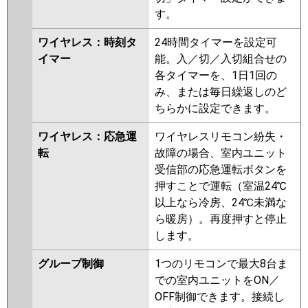
す。
ワイヤレス：時刻タ
24時間タイマーを設定可
イマー
能。入／切／入切組合せの
各タイマーを、1日1回の
み、または毎日繰返しのど
ちらかに設定できます。
ワイヤレス：応急運
ワイヤレスリモコン紛失・
転
故障の場合、室内ユニット
受信部の応急運転ボタンを
押すことで運転（室温24℃
以上なら冷房、24℃未満な
ら暖房）。再度押すと停止
します。
グループ制御
1つのリモコンで最大8台ま
での室内ユニットをON／
OFF制御できます。接続し