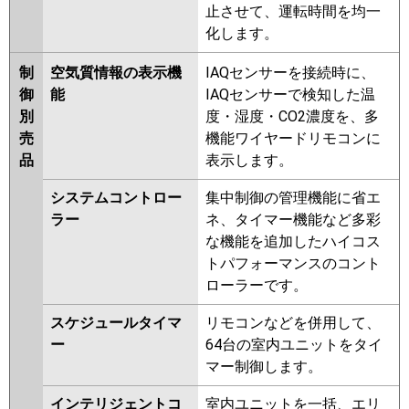
止させて、運転時間を均一
化します。
制
空気質情報の表示機
IAQセンサーを接続時に、
御
能
IAQセンサーで検知した温
別
度・湿度・CO2濃度を、多
売
機能ワイヤードリモコンに
品
表示します。
システムコントロー
集中制御の管理機能に省エ
ラー
ネ、タイマー機能など多彩
な機能を追加したハイコス
トパフォーマンスのコント
ローラーです。
スケジュールタイマ
リモコンなどを併用して、
ー
64台の室内ユニットをタイ
マー制御します。
インテリジェントコ
室内ユニットを一括、エリ