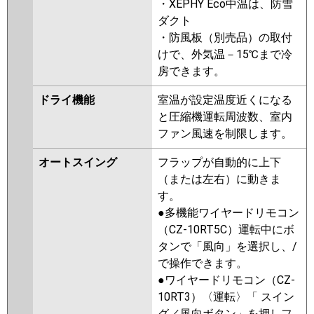
・XEPHY Eco中温は、防雪
ダクト
・防風板（別売品）の取付
けで、外気温－15℃まで冷
房できます。
ドライ機能
室温が設定温度近くになる
と圧縮機運転周波数、室内
ファン風速を制限します。
オートスイング
フラップが自動的に上下
（または左右）に動きま
す。
●多機能ワイヤードリモコン
（CZ-10RT5C）運転中にボ
タンで「風向」を選択し、/
で操作できます。
●ワイヤードリモコン（CZ-
10RT3）〈運転〉「 スイン
グ／風向ボタン」を押しフ