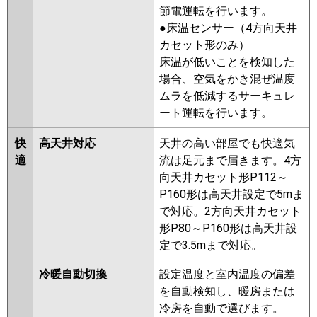
PLZ-ERMP56LR
PLZ-
節電運転を行います。
ERMP56LER
●床温センサー（4方向天井
カセット形のみ）
日立
RCID-GP56RSH9
RCID-GP56RSH8
床温が低いことを検知した
RCID-GP56RSH7
RCID-GP56RSH6
場合、空気をかき混ぜ温度
RCID-GP56RSH5
RCID-GP56RSH4
ムラを低減するサーキュレ
RCID-GP56RSH3
RCID-
ート運転を行います。
GP56RSH2
快
高天井対応
天井の高い部屋でも快適気
三菱重工
FDTWV565HA5SA-rak
適
流は足元まで届きます。4方
FDTWV565HA5SA
向天井カセット形P112～
FDTWV565H5SA-rak
P160形は高天井設定で5mま
FDTWV565H5SA
FDTWV565H5S-
で対応。2方向天井カセット
rak
FDTWV565H5S
形P80～P160形は高天井設
FDTWV565H5S-rakuri-na
定で3.5mまで対応。
パナソニック
PA-P56L7KB
PA-P56L7KNB
PA-
冷暖自動切換
設定温度と室内温度の偏差
P56L7HNB
PA-P56L7HB
PA-
を自動検知し、暖房または
P56L7KNA
PA-P56L7KA
PA-
冷房を自動で選びます。
P56L7HA
PA-P56L7HNA
PA-