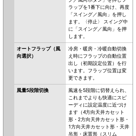
ラップを1番下に向け、再度
「スイング／風向」を押し
ます。〈停止〉 スイング中
に「スイング／風向」を押
します。
オートフラップ（風
冷房・暖房・冷暖自動切換
向選択）
え時にフラップの自動位置
出し（初期設定位置）を行
います。フラップ位置は変
更できます。
風量5段階切換
風速を5段階に切替えられ、
これまでよりも快適にスピ
ーディに設定温度に近づけ
ます（4方向天井カセット
形・2方向天井カセット形・
1方向天井カセット形・天井
吊形・床置形（スリム