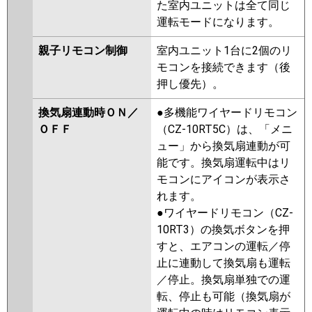
た室内ユニットは全て同じ
運転モードになります。
親子リモコン制御
室内ユニット1台に2個のリ
モコンを接続できます（後
押し優先）。
換気扇連動時ＯＮ／
●多機能ワイヤードリモコン
ＯＦＦ
（CZ-10RT5C）は、「メニ
ュー」から換気扇連動が可
能です。換気扇運転中はリ
モコンにアイコンが表示さ
れます。
●ワイヤードリモコン（CZ-
10RT3）の換気ボタンを押
すと、エアコンの運転／停
止に連動して換気扇も運転
／停止。換気扇単独での運
転、停止も可能（換気扇が