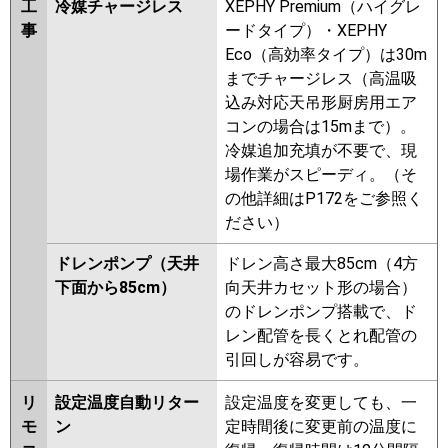
工
冷媒チャージレス
XEPHY Premium（ハイグレ
事
ードタイプ）・XEPHY
Eco（高効率タイプ）は30m
までチャージレス（高温吸
込み対応天吊形厨房用エア
コンの場合は15mまで）。
冷媒追加充填が不要で、現
場作業がスピーディ。（そ
の他詳細はP172をご参照く
ださい）
ドレンポンプ（天井
ドレン高さ最大85cm（4方
下面から85cm）
向天井カセット形の場合）
のドレンポンプ搭載で、ド
レン配管を長くとれ配管の
引回しが容易です。
リ
設定温度自動リター
設定温度を変更しても、一
モ
ン
定時間後に変更前の温度に