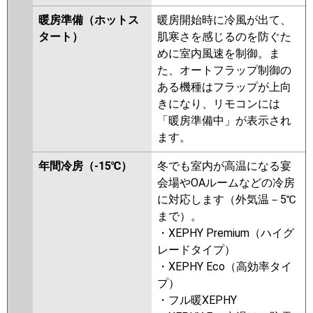
P56L7K
PA-P56L7KN
PA-P56L7H
暖房準備（ホットス
暖房開始時に冷風が出て、
PA-P56L7HN
PA-P56L6KB
PA-
タート）
肌寒さを感じるのを防ぐた
P56L6KNB
PA-P56L6HB
PA-
めに室内風速を制御。ま
P56L6HNB
PA-P56L6KA
PA-
た、オートフラップ制御の
P56L6KN1
PA-P56L6HA
PA-
ある機種はフラップが上向
P56L6HN1
PA-P56L6H
きになり、リモコンには
「暖房準備中」が表示され
ます。
年間冷房（-15℃）
冬でも室内が高温になる宴
会場やOAルームなどの冷房
に対応します（外気温－5℃
まで）。
・XEPHY Premium（ハイグ
レードタイプ）
・XEPHY Eco（高効率タイ
プ）
・フル暖XEPHY