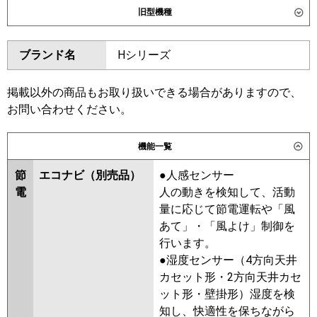
旧型機種
東芝
GWSA05613XU
GWSA05613MUB
ダイキン
SZRG56BYT
SZRG56BYNT
ブランド名
Hシリーズ
三菱電機
PLZ-ERMP56L6
PLZ-
SZRG56BJT
SZRG56BJNT
ERMP56LE6
SZRG56BFT
SZRG56BFNT
SZRG56BCT
SZRG56BCNT
掲載以外の商品もお取り扱いできる場合がありますので、
日立
RCID-GP56RSH11
お問い合わせください。
東芝
RWSA05633MUB
RWSA05633XU
三菱重工
FDTWV566H6S
FDTWV566H6S-
RWSA05633MU
RWSA05633M
機能一覧
rak
RWSA05633X
AWSA05657M
AWSA05657X
節
エコナビ（別売品）
●人感センサー
パナソニック
PA-P56L7KNC
PA-P56L7KC
PA-
電
人の動きを検知して、活動
P56L7HNC
PA-P56L7HC
三菱電機
PLZ-ERMP56LE5
PLZ-ERMP56L5
量に応じて節電運転や「風
PLZ-ERMP56L4
PLZ-ERMP56LE4
あて」・「風よけ」制御を
PLZ-ERMP56L3
PLZ-ERMP56LE3
行います。
PLZ-ERMP56LE2
PLZ-ERMP56L2
●湿度センサー（4方向天井
PLZ-ERMP56LEZ
PLZ-ERMP56LZ
カセット形・2方向天井カセ
PLZ-ERMP56LEY
PLZ-ERMP56LY
ット形・壁掛形）湿度を検
PLZ-ERMP56LEV
PLZ-ERMP56LV
知し、快適性を保ちながら