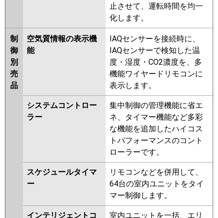
止させて、運転時間を均一
化します。
制
空気質情報の表示機
IAQセンサーを接続時に、
御
能
IAQセンサーで検知した温
別
度・湿度・CO2濃度を、多
売
機能ワイヤードリモコンに
品
表示します。
システムコントロー
集中制御の管理機能に省エ
ラー
ネ、タイマー機能など多彩
な機能を追加したハイコス
トパフォーマンスのコント
ローラーです。
スケジュールタイマ
リモコンなどを併用して、
ー
64台の室内ユニットをタイ
マー制御します。
インテリジェントコ
室内ユニットを一括、エリ