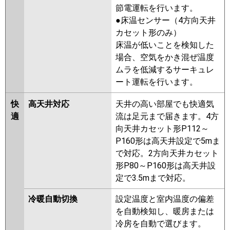
PLZ-ERMP56LR
PLZ-
節電運転を行います。
ERMP56LER
●床温センサー（4方向天井
カセット形のみ）
日立
RCID-GP56RSH9
RCID-GP56RSH8
床温が低いことを検知した
RCID-GP56RSH7
RCID-GP56RSH6
場合、空気をかき混ぜ温度
RCID-GP56RSH5
RCID-GP56RSH4
ムラを低減するサーキュレ
RCID-GP56RSH3
RCID-
ート運転を行います。
GP56RSH2
快
高天井対応
天井の高い部屋でも快適気
三菱重工
FDTWV565HA5SA-rak
適
流は足元まで届きます。4方
FDTWV565HA5SA
向天井カセット形P112～
FDTWV565H5SA-rak
P160形は高天井設定で5mま
FDTWV565H5SA
FDTWV565H5S-
で対応。2方向天井カセット
rak
FDTWV565H5S
形P80～P160形は高天井設
FDTWV565H5S-rakuri-na
定で3.5mまで対応。
パナソニック
PA-P56L7KB
PA-P56L7KNB
PA-
冷暖自動切換
設定温度と室内温度の偏差
P56L7HNB
PA-P56L7HB
PA-
を自動検知し、暖房または
P56L7KNA
PA-P56L7KA
PA-
冷房を自動で選びます。
P56L7HA
PA-P56L7HNA
PA-