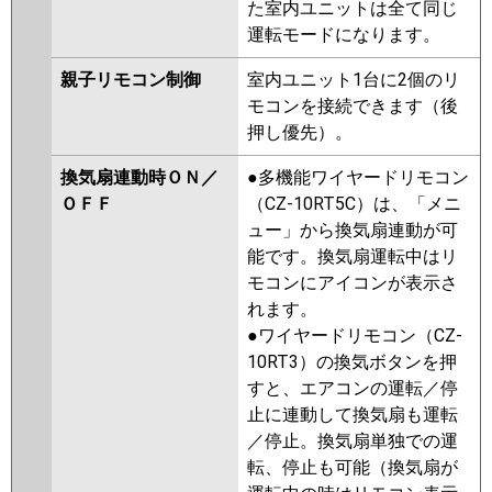
た室内ユニットは全て同じ
運転モードになります。
親子リモコン制御
室内ユニット1台に2個のリ
モコンを接続できます（後
押し優先）。
換気扇連動時ＯＮ／
●多機能ワイヤードリモコン
ＯＦＦ
（CZ-10RT5C）は、「メニ
ュー」から換気扇連動が可
能です。換気扇運転中はリ
モコンにアイコンが表示さ
れます。
●ワイヤードリモコン（CZ-
10RT3）の換気ボタンを押
すと、エアコンの運転／停
止に連動して換気扇も運転
／停止。換気扇単独での運
転、停止も可能（換気扇が