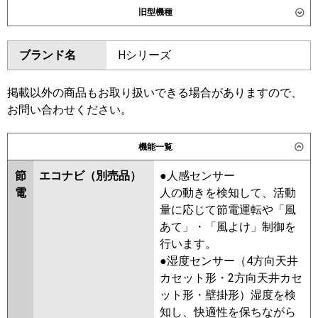
旧型機種
東芝
GWSA05613XU
GWSA05613MUB
ダイキン
SZRG56BYT
SZRG56BYNT
ブランド名
Hシリーズ
三菱電機
PLZ-ERMP56L6
PLZ-
SZRG56BJT
SZRG56BJNT
ERMP56LE6
SZRG56BFT
SZRG56BFNT
SZRG56BCT
SZRG56BCNT
掲載以外の商品もお取り扱いできる場合がありますので、
日立
RCID-GP56RSH11
お問い合わせください。
東芝
RWSA05633MUB
RWSA05633XU
三菱重工
FDTWV566H6S
FDTWV566H6S-
RWSA05633MU
RWSA05633M
機能一覧
rak
RWSA05633X
AWSA05657M
AWSA05657X
節
エコナビ（別売品）
●人感センサー
パナソニック
PA-P56L7KNC
PA-P56L7KC
PA-
電
人の動きを検知して、活動
P56L7HNC
PA-P56L7HC
三菱電機
PLZ-ERMP56LE5
PLZ-ERMP56L5
量に応じて節電運転や「風
PLZ-ERMP56L4
PLZ-ERMP56LE4
あて」・「風よけ」制御を
PLZ-ERMP56L3
PLZ-ERMP56LE3
行います。
PLZ-ERMP56LE2
PLZ-ERMP56L2
●湿度センサー（4方向天井
PLZ-ERMP56LEZ
PLZ-ERMP56LZ
カセット形・2方向天井カセ
PLZ-ERMP56LEY
PLZ-ERMP56LY
ット形・壁掛形）湿度を検
PLZ-ERMP56LEV
PLZ-ERMP56LV
知し、快適性を保ちながら