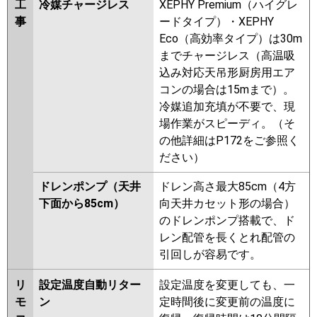
工
冷媒チャージレス
XEPHY Premium（ハイグレ
事
ードタイプ）・XEPHY
Eco（高効率タイプ）は30m
までチャージレス（高温吸
込み対応天吊形厨房用エア
コンの場合は15mまで）。
冷媒追加充填が不要で、現
場作業がスピーディ。（そ
の他詳細はP172をご参照く
ださい）
ドレンポンプ（天井
ドレン高さ最大85cm（4方
下面から85cm）
向天井カセット形の場合）
のドレンポンプ搭載で、ド
レン配管を長くとれ配管の
引回しが容易です。
リ
設定温度自動リター
設定温度を変更しても、一
モ
ン
定時間後に変更前の温度に