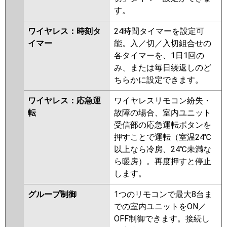
す。
ワイヤレス：時刻タ
24時間タイマーを設定可
イマー
能。入／切／入切組合せの
各タイマーを、1日1回の
み、または毎日繰返しのど
ちらかに設定できます。
ワイヤレス：応急運
ワイヤレスリモコン紛失・
転
故障の場合、室内ユニット
受信部の応急運転ボタンを
押すことで運転（室温24℃
以上なら冷房、24℃未満な
ら暖房）。再度押すと停止
します。
グループ制御
1つのリモコンで最大8台ま
での室内ユニットをON／
OFF制御できます。接続し