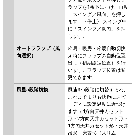
ラップを1番下に向け、再度
「スイング／風向」を押し
ます。〈停止〉 スイング中
に「スイング／風向」を押
します。
オートフラップ（風
冷房・暖房・冷暖自動切換
向選択）
え時にフラップの自動位置
出し（初期設定位置）を行
います。フラップ位置は変
更できます。
風量5段階切換
風速を5段階に切替えられ、
これまでよりも快適にスピ
ーディに設定温度に近づけ
ます（4方向天井カセット
形・2方向天井カセット形・
1方向天井カセット形・天井
吊形・床置形（スリム