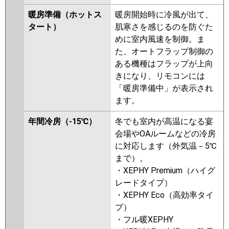
P56L7K
PA-P56L7KN
PA-P56L7H
暖房準備（ホットス
暖房開始時に冷風が出て、
PA-P56L7HN
PA-P56L6KB
PA-
タート）
肌寒さを感じるのを防ぐた
P56L6KNB
PA-P56L6HB
PA-
めに室内風速を制御。ま
P56L6HNB
PA-P56L6KA
PA-
た、オートフラップ制御の
P56L6KN1
PA-P56L6HA
PA-
ある機種はフラップが上向
P56L6HN1
PA-P56L6HN
きになり、リモコンには
「暖房準備中」が表示され
ます。
年間冷房（-15℃）
冬でも室内が高温になる宴
会場やOAルームなどの冷房
に対応します（外気温－5℃
まで）。
・XEPHY Premium（ハイグ
レードタイプ）
・XEPHY Eco（高効率タイ
プ）
・フル暖XEPHY