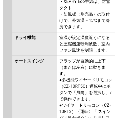
・XEPHY Eco中温は、防雪
ダクト
・防風板（別売品）の取付
けで、外気温－15℃まで冷
房できます。
ドライ機能
室温が設定温度近くになる
と圧縮機運転周波数、室内
ファン風速を制限します。
オートスイング
フラップが自動的に上下
（または左右）に動きま
す。
●多機能ワイヤードリモコン
（CZ-10RT5C）運転中にボ
タンで「風向」を選択し、/
で操作できます。
●ワイヤードリモコン（CZ-
10RT3）〈運転〉「 スイン
グ／風向ボタン」を押しフ