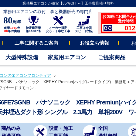
業務用エアコンが激安【85％OFF～】工事費見積り無料
業務用エアコンの取付工事と機器販売の専門店
お気軽にお問合わ
80
受付時間 平
周年
012
創業
1946
年
特定建設業
メーカー指定
工事は全国
80
年の実績
第64687号
安心・丁寧な工事
スピード対応
工事に関するご案内
お役立ち情報
お
大型特殊設備
家庭用エアコン
ご提案商品
コンのエアコンフロンティア
FE7SGNB パナソニック XEPHY Premiun(ハイグレードタイプ) 業務
 ワイヤードリモコン -
P56FE7SGNB パナソニック XEPHY Premiun
天井埋込ダクト形 シングル 2.3馬力 単相200V 
商品のみ
設置・施工
全国
発送可能
工事可能
送料無料