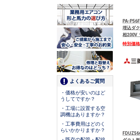
PA-P56
埋込ダク
相200
特別価
よくあるご質問
・価格が安いのはど
うしてですか？
・工場に設置する空
調機はありますか？
・工事費用はどのく
らいかかりますか？
FDUZ5
・既存の配管・配線