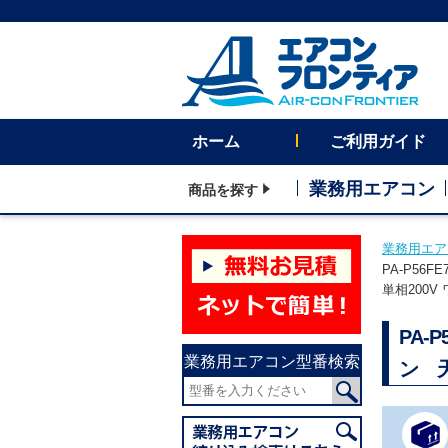
ホーム
ご利用ガイド
業務用エアコン
商品を探す
業務用エア
PA-P56
単相200V
PA-
業務用エアコン型番検索
ン 