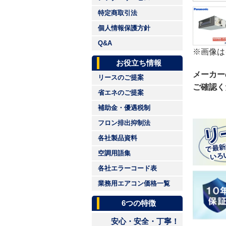
特定商取引法
個人情報保護方針
Q&A
※画像は
お役立ち情報
メーカー
リースのご提案
ご確認く
省エネのご提案
補助金・優遇税制
フロン排出抑制法
各社製品資料
空調用語集
各社エラーコード表
業務用エアコン価格一覧
6つの特徴
安心・安全・丁寧！