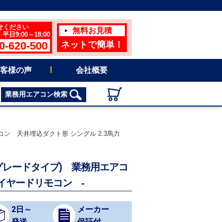
せください
無料お見積
日9:00～18:00
0-620-500
ネットで簡単！
客様の声
会社概要
業務用エアコン検索
用エアコン 天井埋込ダクト形 シングル 2.3馬力
(ハイグレードタイプ) 業務用エアコ
ワイヤードリモコン -
2日～
メーカー
発送
保証付