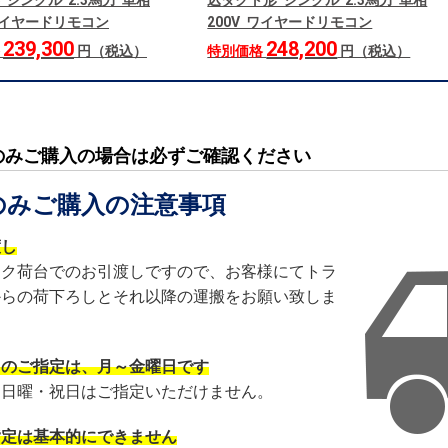
 シングル 2.3馬力 単相
込ダクト形 シングル 2.3馬力 単相
 ワイヤードリモコン
200V ワイヤードリモコン
239,300
248,200
格
円（税込）
特別価格
円（税込）
のみご購入の場合は必ずご確認ください
のみご購入の注意事項
渡し
ック荷台でのお引渡しですので、お客様にてトラ
からの荷下ろしとそれ以降の運搬をお願い致しま
日のご指定は、月～金曜日です
・日曜・祝日はご指定いただけません。
指定は基本的にできません