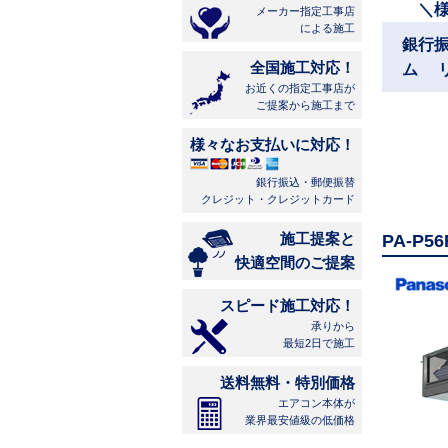
＼
メーカー指定工事店
による施工
銀行
全国施工対応！
ム 
お近くの指定工事店が
ご提案から施工まで
様々なお支払いに対応！
銀行振込・郵便振替
クレジット・クレジットカード
施工提案と
PA-P
快適空間のご提案
スピード施工対応！
承りから
最短2日で施工
送料無料・特別価格
エアコン本体が
業界最安値級の低価格