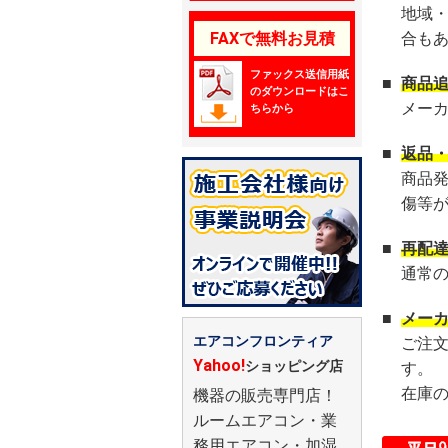
地域
FAXで無料お見積
合も
ファックス送信用紙
■
商品
のダウンロードはこ
メー
ちらから
■
返品
商品
傷等
■
再配
通常
■
メー
エアコンフロンティア
ご注
Yahoo!
ショッピング店
す。
在庫
機器の販売専門店！
ルームエアコン・業
務用エアコン・加湿