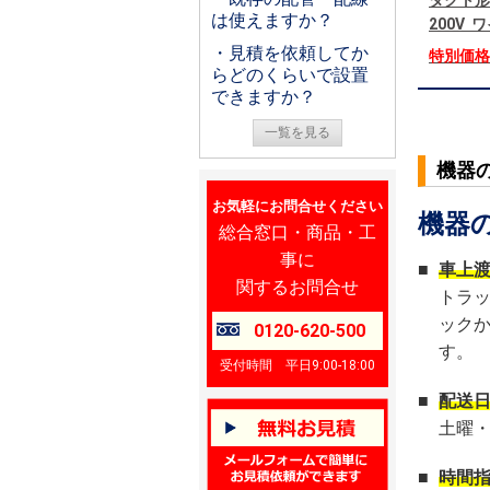
ダクト形
は使えますか？
200V
・見積を依頼してか
特別価
らどのくらいで設置
できますか？
一覧を見る
機器
お気軽にお問合せください
機器
総合窓口・商品・工
事に
■
車上
関するお問合せ
トラ
ック
0120-620-500
す。
受付時間 平日9:00-18:00
■
配送
土曜
■
時間