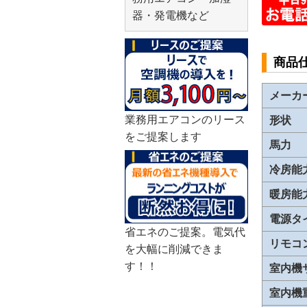
器・発電機など
商品
メーカ
業務用エアコンのリース
形状
をご提案します
馬力
冷房能
暖房能
電源タ
省エネのご提案。電気代
リモコ
を大幅に削減できま
す！！
室内機
室内機