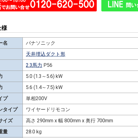
仕様
ー名
パナソニック
天井埋込ダクト形
2.3馬力
P56
力
5.0 (1.3～5.6) kW
力
5.6 (1.4～7.5) kW
イプ
単相200V
ンタイプ
ワイヤードリモコン
サイズ
高さ 290mm x 幅 800mm x 奥行 700mm
重量
28.0 kg