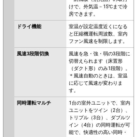
けで、外気温－15℃まで冷
房できます。
ドライ機能
室温が設定温度近くになる
と圧縮機運転周波数、室内
ファン風速を制限します。
風速3段階切換
風速を急・強・弱の3段階に
切替えられます（床置形
（ダクト形）のみ1段階）。
＊風速自動のときは、室温
に応じて風速が変わりま
す。
同時運転マルチ
1台の室外ユニットで、室内
ユニットをツイン（2台）、
トリプル（3台）、ダブルツ
イン（4台）の同時運転が可
能で、快適性の高い同時・