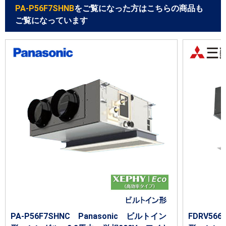
PA-P56F7SHNB
をご覧になった方はこちらの商品も
ご覧になっています
PA-P56F7SHNC Panasonic ビルトイン
FDRV56