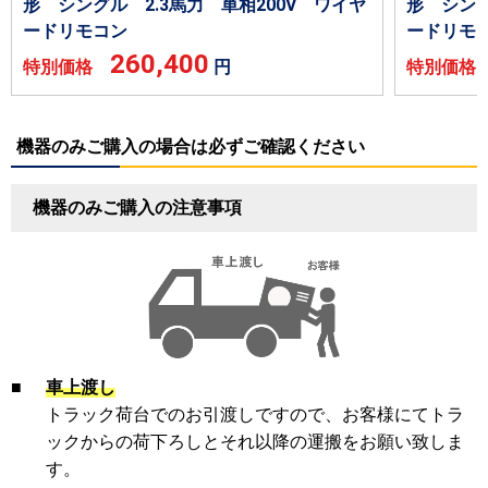
形 シングル 2.3馬力 単相200V ワイヤ
形 シング
ードリモコン
ードリモ
260,400
特別価格
円
特別価
機器のみご購入の場合は必ずご確認ください
機器のみご購入の注意事項
■
車上渡し
トラック荷台でのお引渡しですので、お客様にてトラ
ックからの荷下ろしとそれ以降の運搬をお願い致しま
す。