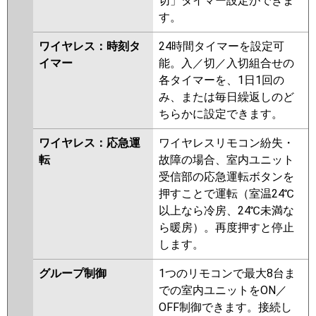
切」タイマー設定ができま
す。
ワイヤレス：時刻タ
24時間タイマーを設定可
イマー
能。入／切／入切組合せの
各タイマーを、1日1回の
み、または毎日繰返しのど
ちらかに設定できます。
ワイヤレス：応急運
ワイヤレスリモコン紛失・
転
故障の場合、室内ユニット
受信部の応急運転ボタンを
押すことで運転（室温24℃
以上なら冷房、24℃未満な
ら暖房）。再度押すと停止
します。
グループ制御
1つのリモコンで最大8台ま
での室内ユニットをON／
OFF制御できます。接続し