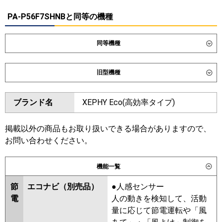
PA-P56F7SHNBと同等の機種
同等機種
ダイキン
SZRB56CV
旧型機種
東芝
GBSA05613JMUB
ダイキン
SZRB56BYV
SZRB56BJV
ブランド名
XEPHY Eco(高効率タイプ)
三菱電機
PDZ-ERMP56SG6
SZRB56BFV
SZRB56BCV
日立
RCB-GP56RSHJ12
東芝
RBSA05633JMUB
掲載以外の商品もお取り扱いできる場合がありますので、
RBSA05633JMU
RBSA05633JM
お問い合わせください。
三菱重工
FDRV566HK6S-ca
FDRV566HK6S-
ABSA05657JM
sil
機能一覧
三菱電機
PDZ-ERMP56SG5
PDZ-
パナソニック
PA-P56F7SHNC
PA-P56F7SHC
ERMP56SG4
PDZ-ERMP56SG3
節
エコナビ（別売品）
●人感センサー
PDZ-ERMP56SG2
PDZ-
電
人の動きを検知して、活動
ERMP56SGZ
PDZ-ERMP56SGY
量に応じて節電運転や「風
PDZ-ERMP56SGV
PDZ-