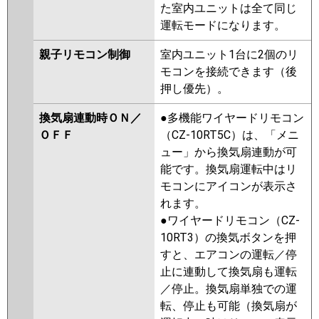
た室内ユニットは全て同じ
運転モードになります。
親子リモコン制御
室内ユニット1台に2個のリ
モコンを接続できます（後
押し優先）。
換気扇連動時ＯＮ／
●多機能ワイヤードリモコン
ＯＦＦ
（CZ-10RT5C）は、「メニ
ュー」から換気扇連動が可
能です。換気扇運転中はリ
モコンにアイコンが表示さ
れます。
●ワイヤードリモコン（CZ-
10RT3）の換気ボタンを押
すと、エアコンの運転／停
止に連動して換気扇も運転
／停止。換気扇単独での運
転、停止も可能（換気扇が