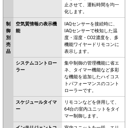
止させて、運転時間を均一
化します。
制
空気質情報の表示機
IAQセンサーを接続時に、
御
能
IAQセンサーで検知した温
別
度・湿度・CO2濃度を、多
売
機能ワイヤードリモコンに
品
表示します。
システムコントロー
集中制御の管理機能に省エ
ラー
ネ、タイマー機能など多彩
な機能を追加したハイコス
トパフォーマンスのコント
ローラーです。
スケジュールタイマ
リモコンなどを併用して、
ー
64台の室内ユニットをタイ
マー制御します。
インテリジェントコ
室内ユニットを一括、エリ