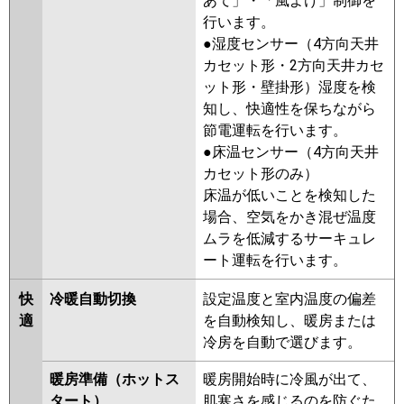
あて」・「風よけ」制御を
ERMP56SGR
行います。
●湿度センサー（4方向天井
日立
RCB-GP56RSHJ11
RCB-
カセット形・2方向天井カセ
GP56RSHJ9
RCB-GP56RSHJ8
ット形・壁掛形）湿度を検
RCB-GP56RSHJ7
RCB-
知し、快適性を保ちながら
GP56RSHJ6
RCB-GP56RSHJ5
節電運転を行います。
RCB-GP56RSHJ4
RCB-
●床温センサー（4方向天井
GP56RSHJ3
カセット形のみ）
三菱重工
FDRV565HKA5SA-ca
床温が低いことを検知した
FDRV565HKA5SA-sil
場合、空気をかき混ぜ温度
FDRV565HK5SA-ca
ムラを低減するサーキュレ
FDRV565HK5SA-sil
ート運転を行います。
FDRV565HK5S-sil
FDRV565HK5S-
快
冷暖自動切換
設定温度と室内温度の偏差
ca
FDRV565HK5S-canvas
適
を自動検知し、暖房または
FDRV565HK5S-silent
冷房を自動で選びます。
パナソニック
PA-P56F7SHB
PA-P56F7SH
PA-
暖房準備（ホットス
暖房開始時に冷風が出て、
P56F7SHN
PA-P56F6SHNB
PA-
タート）
肌寒さを感じるのを防ぐた
P56F6SHB
PA-P56F6SH
PA-