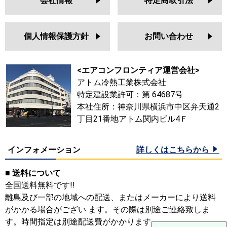
会社情報
特定商取引法
個人情報保護方針
お問い合わせ
<エアコンフロンティア運営会社>
アトム冷熱工業株式会社
特定建設業許可：第 64687号
本社住所：神奈川県横浜市中区弁天通2
丁目21番地アトム関内ビル4Ｆ
インフォメーション
詳しくはこちらから
■ 送料について
全国送料無料です!!
離島及び一部の地域への配送、またはメーカーにより送料
がかかる場合がござい ます。その際は別途ご連絡致しま
す。時間指定は別途配送費がかかります。