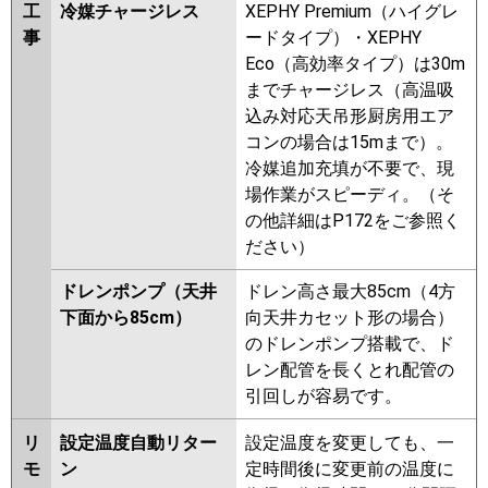
工
冷媒チャージレス
XEPHY Premium（ハイグレ
事
ードタイプ）・XEPHY
Eco（高効率タイプ）は30m
までチャージレス（高温吸
込み対応天吊形厨房用エア
コンの場合は15mまで）。
冷媒追加充填が不要で、現
場作業がスピーディ。（そ
の他詳細はP172をご参照く
ださい）
ドレンポンプ（天井
ドレン高さ最大85cm（4方
下面から85cm）
向天井カセット形の場合）
のドレンポンプ搭載で、ド
レン配管を長くとれ配管の
引回しが容易です。
リ
設定温度自動リター
設定温度を変更しても、一
モ
ン
定時間後に変更前の温度に