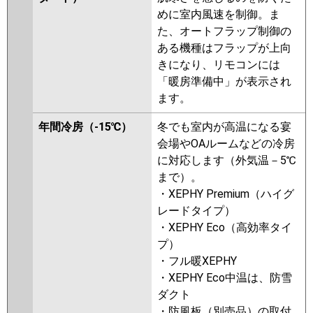
めに室内風速を制御。ま
P56F6SHN
た、オートフラップ制御の
ある機種はフラップが上向
きになり、リモコンには
「暖房準備中」が表示され
ます。
年間冷房（-15℃）
冬でも室内が高温になる宴
会場やOAルームなどの冷房
に対応します（外気温－5℃
まで）。
・XEPHY Premium（ハイグ
レードタイプ）
・XEPHY Eco（高効率タイ
プ）
・フル暖XEPHY
・XEPHY Eco中温は、防雪
ダクト
・防風板（別売品）の取付