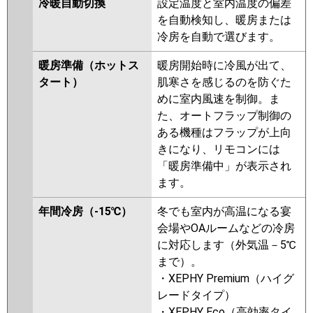
冷暖自動切換
設定温度と室内温度の偏差
PA-P56D7SHN
PA-P56D6SHB
を自動検知し、暖房または
PA-P56D6SHNB
PA-P56D6SH
冷房を自動で選びます。
PA-P56D6SHN
暖房準備（ホットス
暖房開始時に冷風が出て、
タート）
肌寒さを感じるのを防ぐた
めに室内風速を制御。ま
た、オートフラップ制御の
ある機種はフラップが上向
きになり、リモコンには
「暖房準備中」が表示され
ます。
年間冷房（-15℃）
冬でも室内が高温になる宴
会場やOAルームなどの冷房
に対応します（外気温－5℃
まで）。
・XEPHY Premium（ハイグ
レードタイプ）
・XEPHY Eco（高効率タイ