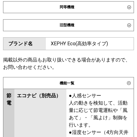
同等機種
ダイキン
SZRK56CNV
SZRK56CV
旧型機種
東芝
GSSA05613JMUB
ダイキン
SZRK56BYV
SZRK56BYNV
GSSA05613JXU
ブランド名
XEPHY Eco(高効率タイプ)
SZRK56BJV
SZRK56BJNV
三菱電機
PMZ-ERMP56SF6
PMZ-
SZRK56BFV
SZRK56BFNV
ERMP56SFE6
SZRK56BCV
SZRK56BCNV
掲載以外の商品もお取り扱いできる場合がありますので、
お問い合わせください。
日立
RCIS-GP56RSHJ11
東芝
RSSA05633JMUB
RSSA05633JMU
RSSA05633JXU
機能一覧
三菱重工
FDTSV566HK6S
RSSA05633JM
RSSA05633JX
ASSA05657JX
ASSA05657JM
節
エコナビ（別売品）
●人感センサー
パナソニック
PA-P56D7SHNC
PA-P56D7SHC
電
人の動きを検知して、活動
三菱電機
PMZ-ERMP56SF5
PMZ-
量に応じて節電運転や「風
ERMP56SFE5
PMZ-ERMP56SF4
あて」・「風よけ」制御を
PMZ-ERMP56SFE4
PMZ-
行います。
ERMP56SFE3
PMZ-ERMP56SF3
●湿度センサー（4方向天井
PMZ-ERMP56SFE2
PMZ-