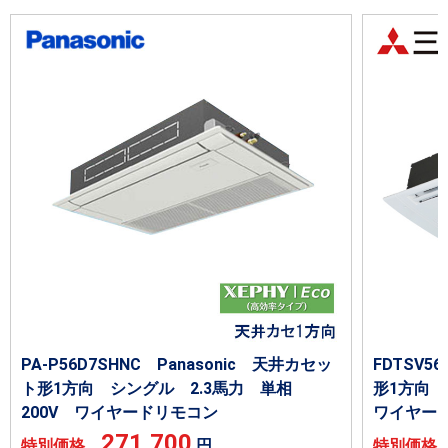
PA-P56D7SHNC Panasonic 天井カセッ
FDTSV
ト形1方向 シングル 2.3馬力 単相
形1方向 
200V ワイヤードリモコン
ワイヤー
271,700
特別価格
円
特別価