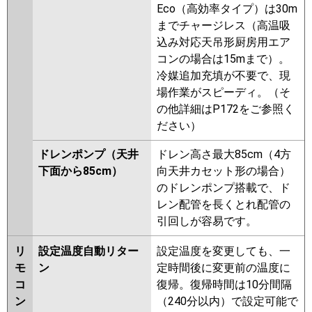
Eco（高効率タイプ）は30m
までチャージレス（高温吸
込み対応天吊形厨房用エア
コンの場合は15mまで）。
冷媒追加充填が不要で、現
場作業がスピーディ。（そ
の他詳細はP172をご参照く
ださい）
ドレンポンプ（天井
ドレン高さ最大85cm（4方
下面から85cm）
向天井カセット形の場合）
のドレンポンプ搭載で、ド
レン配管を長くとれ配管の
引回しが容易です。
リ
設定温度自動リター
設定温度を変更しても、一
モ
ン
定時間後に変更前の温度に
コ
復帰。復帰時間は10分間隔
ン
（240分以内）で設定可能で