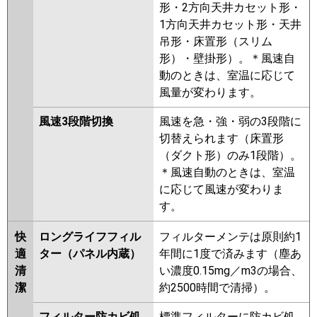
形・2方向天井カセット形・
1方向天井カセット形・天井
吊形・床置形（スリム
形）・壁掛形）。＊風速自
動のときは、室温に応じて
風量が変わります。
風速3段階切換
風速を急・強・弱の3段階に
切替えられます（床置形
（ダクト形）のみ1段階）。
＊風速自動のときは、室温
に応じて風速が変わりま
す。
快
ロングライフフィル
フィルターメンテは原則約1
適
ター（パネル内蔵）
年間に1度で済みます（塵あ
清
い濃度0.15mg／m3の場合、
潔
約2500時間で清掃）。
フィルター防カビ処
標準フィルターに防カビ処