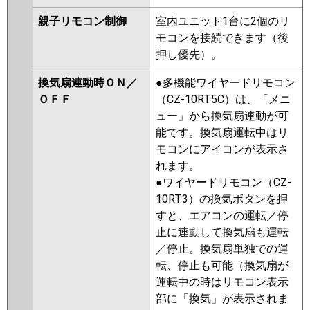
親子リモコン制御
室内ユニット1台に2個のリ
モコンを接続できます（後
押し優先）。
換気扇連動時ＯＮ／
●多機能ワイヤードリモコン
ＯＦＦ
（CZ-10RT5C）は、「メニ
ュー」から換気扇連動が可
能です。換気扇運転中はリ
モコンにアイコンが表示さ
れます。
●ワイヤードリモコン（CZ-
10RT3）の換気ボタンを押
すと、エアコンの運転／停
止に連動して換気扇も運転
／停止。換気扇単独での運
転、停止も可能（換気扇が
運転中の時はリモコン表示
部に「換気」が表示されま