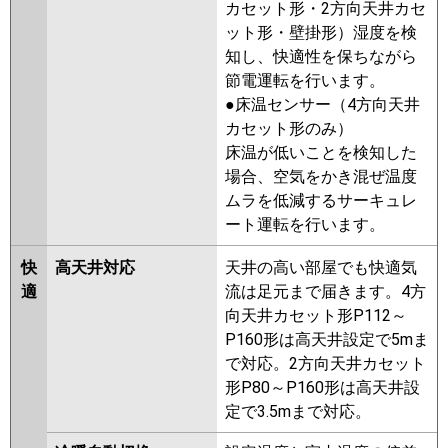
カセット形・2方向天井カセ
ERMP56SF2
PMZ-ERMP56SFEZ
ット形・壁掛形）湿度を検
PMZ-ERMP56SFZ
PMZ-
知し、快適性を保ちながら
ERMP56SFEY
PMZ-ERMP56SFY
節電運転を行います。
PMZ-ERMP56SFEV
PMZ-
●床温センサー（4方向天井
ERMP56SFV
PMZ-ERMP56SFER
カセット形のみ）
PMZ-ERMP56SFR
床温が低いことを検知した
場合、空気をかき混ぜ温度
日立
RCIS-GP56RSHJ9
RCIS-
ムラを低減するサーキュレ
GP56RSHJ8
RCIS-GP56RSHJ7
ート運転を行います。
RCIS-GP56RSHJ6
RCIS-
GP56RSHJ5
RCIS-GP56RSHJ4
快
高天井対応
天井の高い部屋でも快適気
RCIS-GP56RSHJ3
RCIS-
適
流は足元まで届きます。4方
GP56RSHJ2
向天井カセット形P112～
P160形は高天井設定で5mま
三菱重工
FDTSV565HKA5SA
で対応。2方向天井カセット
FDTSV565HK5SA
形P80～P160形は高天井設
FDTSV565HK5S
定で3.5mまで対応。
パナソニック
PA-P56D7SHNB
PA-P56D7SH