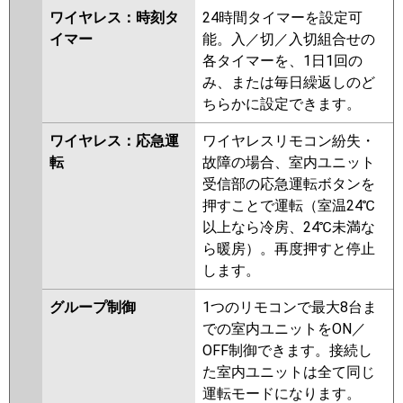
ワイヤレス：時刻タ
24時間タイマーを設定可
イマー
能。入／切／入切組合せの
各タイマーを、1日1回の
み、または毎日繰返しのど
ちらかに設定できます。
ワイヤレス：応急運
ワイヤレスリモコン紛失・
転
故障の場合、室内ユニット
受信部の応急運転ボタンを
押すことで運転（室温24℃
以上なら冷房、24℃未満な
ら暖房）。再度押すと停止
します。
グループ制御
1つのリモコンで最大8台ま
での室内ユニットをON／
OFF制御できます。接続し
た室内ユニットは全て同じ
運転モードになります。