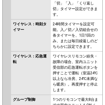
「切」「入」「くり返し
切」タイマー設定ができま
す。
ワイヤレス：時刻タ
24時間タイマーを設定可
イマー
能。入／切／入切組合せの
各タイマーを、1日1回の
み、または毎日繰返しのど
ちらかに設定できます。
ワイヤレス：応急運
ワイヤレスリモコン紛失・
転
故障の場合、室内ユニット
受信部の応急運転ボタンを
押すことで運転（室温24℃
以上なら冷房、24℃未満な
ら暖房）。再度押すと停止
します。
グループ制御
1つのリモコンで最大8台ま