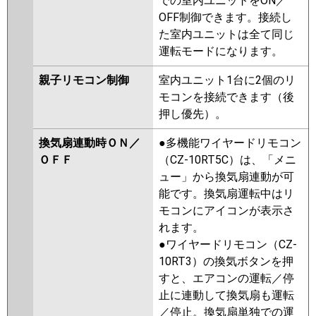
での室内ユニットをON／
OFF制御できます。接続し
た室内ユニットは全て同じ
運転モードになります。
親子リモコン制御
室内ユニット1台に2個のリ
モコンを接続できます（後
押し優先）。
換気扇連動時ＯＮ／
●多機能ワイヤードリモコン
ＯＦＦ
（CZ-10RT5C）は、「メニ
ュー」から換気扇連動が可
能です。換気扇運転中はリ
モコンにアイコンが表示さ
れます。
●ワイヤードリモコン（CZ-
10RT3）の換気ボタンを押
すと、エアコンの運転／停
止に連動して換気扇も運転
／停止。換気扇単独での運