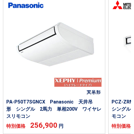
PA-P50T7SGNCX Panasonic 天井吊
PCZ-Z
形 シングル 2馬力 単相200V ワイヤレ
シングル 
スリモコン
モコン
256,900
特別価格
円
特別価