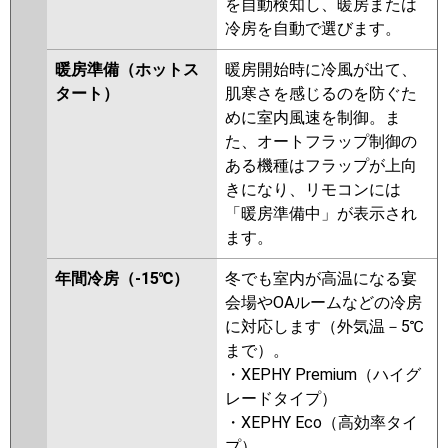
を自動検知し、暖房または
FDEZ505HK5S
冷房を自動で選びます。
パナソニック
PA-P50T7SGNBX
PA-P50T7SGNB
暖房準備（ホットス
暖房開始時に冷風が出て、
PA-P50T7SG
PA-P50T7SGN
PA-
タート）
肌寒さを感じるのを防ぐた
P50T6SGB
PA-P50T6SGNB
PA-
めに室内風速を制御。ま
P50T6SGA
PA-P50T6SGN1
た、オートフラップ制御の
ある機種はフラップが上向
きになり、リモコンには
「暖房準備中」が表示され
ます。
年間冷房（-15℃）
冬でも室内が高温になる宴
会場やOAルームなどの冷房
に対応します（外気温－5℃
まで）。
・XEPHY Premium（ハイグ
レードタイプ）
・XEPHY Eco（高効率タイ
プ）