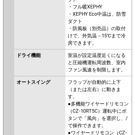
・フル暖XEPHY
・XEPHY Eco中温は、防雪
ダクト
・防風板（別売品）の取付
けで、外気温－15℃まで冷
房できます。
ドライ機能
室温が設定温度近くになる
と圧縮機運転周波数、室内
ファン風速を制限します。
オートスイング
フラップが自動的に上下
（または左右）に動きま
す。
●多機能ワイヤードリモコン
（CZ-10RT5C）運転中にボ
タンで「風向」を選択し、/
で操作できます。
●ワイヤードリモコン（CZ-