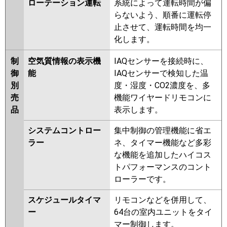
ローテーション運転
系統によって運転時間が偏
らないよう、順番に運転停
止させて、運転時間を均一
化します。
制
空気質情報の表示機
IAQセンサーを接続時に、
御
能
IAQセンサーで検知した温
別
度・湿度・CO2濃度を、多
売
機能ワイヤードリモコンに
品
表示します。
システムコントロー
集中制御の管理機能に省エ
ラー
ネ、タイマー機能など多彩
な機能を追加したハイコス
トパフォーマンスのコント
ローラーです。
スケジュールタイマ
リモコンなどを併用して、
ー
64台の室内ユニットをタイ
マー制御します。