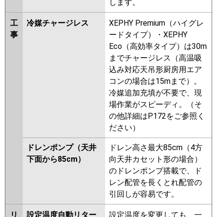
します。
工
冷媒チャージレス
XEPHY Premium（ハイグレ
事
ードタイプ）・XEPHY
Eco（高効率タイプ）は30m
までチャージレス（高温吸
込み対応天吊形厨房用エア
コンの場合は15mまで）。
冷媒追加充填が不要で、現
場作業がスピーディ。（そ
の他詳細はP172をご参照く
ださい）
ドレンポンプ（天井
ドレン高さ最大85cm（4方
下面から85cm）
向天井カセット形の場合）
のドレンポンプ搭載で、ド
レン配管を長くとれ配管の
引回しが容易です。
リ
設定温度自動リター
設定温度を変更しても、一