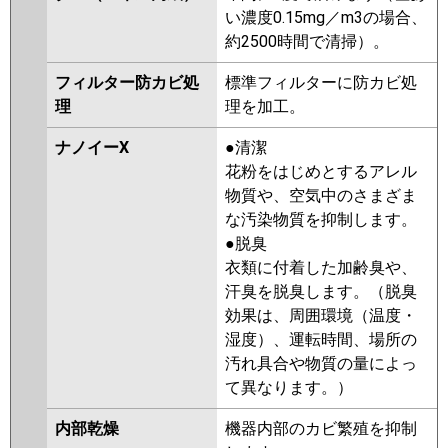
い濃度0.15mg／m3の場合、
約2500時間で清掃）。
フィルター防カビ処
標準フィルターに防カビ処
理
理を加工。
ナノイーX
●清潔
花粉をはじめとするアレル
物質や、空気中のさまざま
な汚染物質を抑制します。
●脱臭
衣類に付着した加齢臭や、
汗臭を脱臭します。（脱臭
効果は、周囲環境（温度・
湿度）、運転時間、場所の
汚れ具合や物質の量によっ
て異なります。）
内部乾燥
機器内部のカビ繁殖を抑制