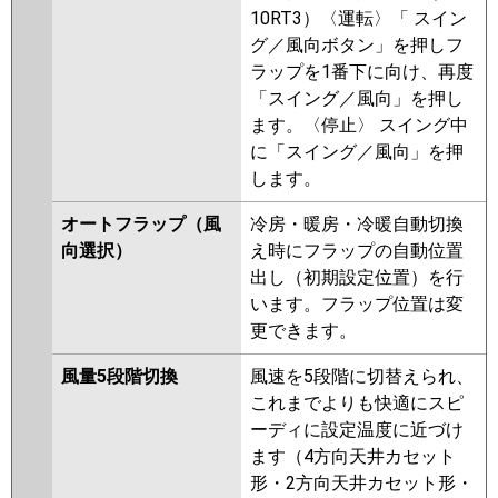
10RT3）〈運転〉「 スイン
グ／風向ボタン」を押しフ
ラップを1番下に向け、再度
「スイング／風向」を押し
ます。〈停止〉 スイング中
に「スイング／風向」を押
します。
オートフラップ（風
冷房・暖房・冷暖自動切換
向選択）
え時にフラップの自動位置
出し（初期設定位置）を行
います。フラップ位置は変
更できます。
風量5段階切換
風速を5段階に切替えられ、
これまでよりも快適にスピ
ーディに設定温度に近づけ
ます（4方向天井カセット
形・2方向天井カセット形・