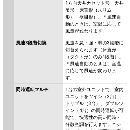
1方向天井カセット形・天井
吊形・床置形（スリム
形）・壁掛形）。＊風速自
動のときは、室温に応じて
風量が変わります。
風速3段階切換
風速を急・強・弱の3段階に
切替えられます（床置形
（ダクト形）のみ1段階）。
＊風速自動のときは、室温
に応じて風速が変わりま
す。
同時運転マルチ
1台の室外ユニットで、室内
ユニットをツイン（2台）、
トリプル（3台）、ダブルツ
イン（4台）の同時運転が可
能で、快適性の高い同時・
分散空調を行えます。＊シ