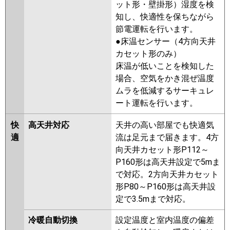
ット形・壁掛形）湿度を検
ZRMP50SK5
PCZ-ZRMP50SKL4
知し、快適性を保ちながら
PCZ-ZRMP50SK4
PCZ-
節電運転を行います。
ZRMP50SK3
PCZ-ZRMP50SKL3
●床温センサー（4方向天井
PCZ-ZRMP50SKL2
PCZ-
カセット形のみ）
ZRMP50SK2
PCZ-ZRMP50SKZ
床温が低いことを検知した
PCZ-ZRMP50SKLZ
PCZ-
場合、空気をかき混ぜ温度
ZRMP50SKY
PCZ-ZRMP50SKLY
ムラを低減するサーキュレ
PCZ-ZRMP50SKV
PCZ-
ート運転を行います。
ZRMP50SKLV
PCZ-ZRMP50SKR
PCZ-ZRMP50SKLR
快
高天井対応
天井の高い部屋でも快適気
適
流は足元まで届きます。4方
日立
RPC-GP50RGHJ7
RPC-
向天井カセット形P112～
GP50RGHJ6
RPC-GP50RGHJ5
P160形は高天井設定で5mま
RPC-GP50RGHJ4
RPC-
で対応。2方向天井カセット
GP50RGHJ3
RPC-AP50GHJ7
形P80～P160形は高天井設
RPC-GP50RGHJ2
RPC-AP50GHJ6
定で3.5mまで対応。
RPC-GP50RGHJ1
冷暖自動切換
設定温度と室内温度の偏差
三菱重工
FDEZ505HKA5SA
FDEZ505HK5SA