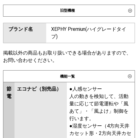
ダイキン
SSRH50DV
SSRH50DNV
旧型機種
SSRHU50DV
ダイキン
SSRH50CV
SSRH50CNV
東芝
GCXA05013JXU
ブランド名
XEPHY Premiun(ハイグレードタイ
SSRHU50CV
SSRH50BYV
GCXA05013JMUB
プ)
SSRH50BYNV
SSRU50BYV
三菱電機
PCZ-ZRMP50SKL6
PCZ-
SSRU50BYNV
SSRHU50BYV
ZRMP50SK6
SSRH50BJNV
SSRH50BJV
掲載以外の商品もお取り扱いできる場合がありますので、
SSRU50BJV
SSRU50BJNV
お問い合わせください。
日立
RPC-GP50RGHJ8
SSRHU50BJV
SSRH50BFV
SSRH50BFNV
SSRU50BFNV
機能一覧
三菱重工
FDEZ506HK6S
SSRU50BFV
SSRHU50BFV
節
エコナビ（別売品）
●人感センサー
SSRHU50BCV
SSRH50BCV
パナソニック
PA-P50T7SGNC
PA-P50T7SGNCX
電
人の動きを検知して、活動
SSRH50BCNV
SSRU50BCV
PA-P50T7SGC
量に応じて節電運転や「風
SSRU50BCNV
あて」・「風よけ」制御を
東芝
RCXA05043JMUB
行います。
RCXA05043JMU
RCXA05043JXU
●湿度センサー（4方向天井
カセット形・2方向天井カセ
三菱電機
PCZ-ZRMP50SKL5
PCZ-