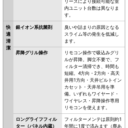
リーズにより接続可能な室
内ユニット台数は異なりま
す。
快
銀イオン系抗菌剤
臭いや詰まりの原因となる
適
スライム等の発生を低減し
清
ます。
潔
昇降グリル操作
リモコン操作で吸込みグリ
ルが昇降。脚立不要で、フ
ィルター清掃でき、時間も
短縮。4方向・2方向・高天
井用1方向・天井ビルトイン
カセット・天井吊用を準
備。いずれもワイヤード・
ワイヤレス・昇降操作専用
リモコンを使えます。
ロングライフフィル
フィルターメンテは原則約1
ター（パネル内蔵）
年間に1度で済みます（塵あ