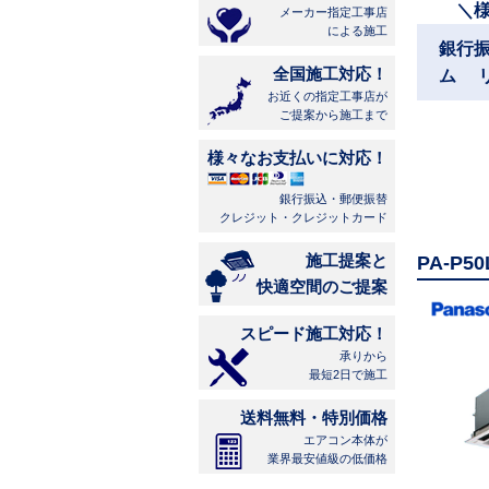
＼
メーカー指定工事店
による施工
銀行
全国施工対応！
ム 
お近くの指定工事店が
ご提案から施工まで
様々なお支払いに対応！
銀行振込・郵便振替
クレジット・クレジットカード
施工提案と
PA-P
快適空間のご提案
スピード施工対応！
承りから
最短2日で施工
送料無料・特別価格
エアコン本体が
業界最安値級の低価格