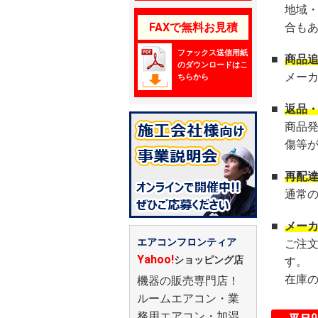
地域
FAXで無料お見積
合も
ファックス送信用紙
■
商品
のダウンロードはこ
メー
ちらから
■
返品
商品
傷等
■
再配
通常
■
メー
エアコンフロンティア
ご注
Yahoo!
ショッピング店
す。
在庫
機器の販売専門店！
ルームエアコン・業
務用エアコン・加湿