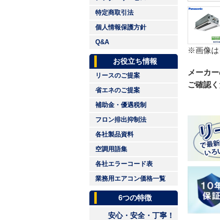
特定商取引法
個人情報保護方針
Q&A
※画像は
お役立ち情報
メーカー
リースのご提案
ご確認く
省エネのご提案
補助金・優遇税制
フロン排出抑制法
各社製品資料
空調用語集
各社エラーコード表
業務用エアコン価格一覧
6つの特徴
安心・安全・丁寧！