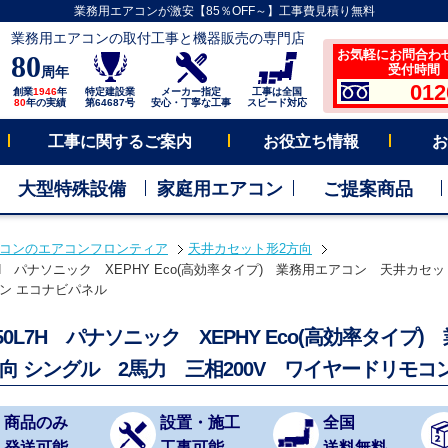
業務用エアコンが激安【85％OFF～】工事費見積り無料
業務用エアコンの取付工事と機器販売の専門店
お気軽にお問合わ
80
受付時間 平
周年
012
創業
1946
年
特定建設業
メーカー指定
工事は全国
80
年の実績
第64687号
安心・丁寧な工事
スピード対応
工事に関するご案内
お役立ち情報
お
大型特殊設備
家庭用エアコン
ご提案商品
コンのエアコンフロンティア
天井カセット形2方向
L7H パナソニック XEPHY Eco(高効率タイプ) 業務用エアコン 天井カセッ
ン エコナビパネル
P50L7H パナソニック XEPHY Eco(高効率タイ
方向 シングル 2馬力 三相200V ワイヤードリモ
商品のみ
設置・施工
全国
発送可能
工事可能
送料無料