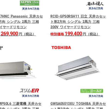
L7HNC Panasonic 天井カセ
RCID-GP50RSH11 日立 天井カセッ
方向 シングル 2馬力 三相
ト形2方向 シングル 2馬力 三相
 ワイヤードリモコン
200V ワイヤードリモコン
269,900
199,400
格
円（税込）
特別価格
円（税込）
RMP50L6 三菱電機 天井カセ
GWSA05013XU TOSHIBA 天井カセ