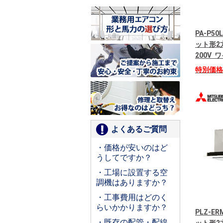
PA-P50
ット形2
200V
特別価
よくあるご質問
・価格が安いのはど
うしてですか？
・工場に設置する空
調機はありますか？
・工事費用はどのく
らいかかりますか？
PLZ-E
・既存の配管・配線