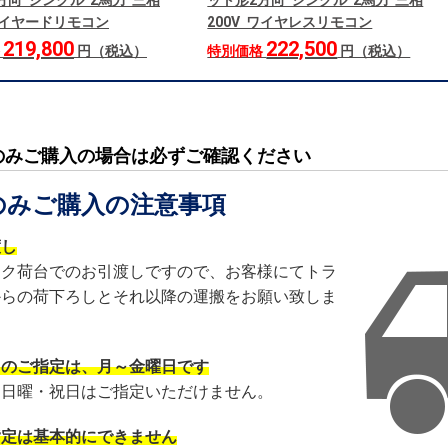
方向 シングル 2馬力 三相
ット形2方向 シングル 2馬力 三相
 ワイヤードリモコン
200V ワイヤレスリモコン
219,800
222,500
格
円（税込）
特別価格
円（税込）
のみご購入の場合は必ずご確認ください
のみご購入の注意事項
渡し
ック荷台でのお引渡しですので、お客様にてトラ
からの荷下ろしとそれ以降の運搬をお願い致しま
日のご指定は、月～金曜日です
・日曜・祝日はご指定いただけません。
指定は基本的にできません