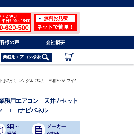
せください
無料お見積
日9:00～18:00
0-620-500
ネットで簡単！
客様の声
会社概要
業務用エアコン検索
ト形2方向 シングル 2馬力 三相200V ワイヤ
プ) 業務用エアコン 天井カセット
コン エコナビパネル
2日～
メーカー
発送
保証付