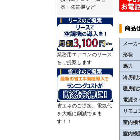
器・発電機など
商品
メーカ
業務用エアコンのリース
形状
をご提案します
馬力
冷房能
暖房能
電源タ
省エネのご提案。電気代
リモコ
を大幅に削減できま
す！！
室内機
室内機