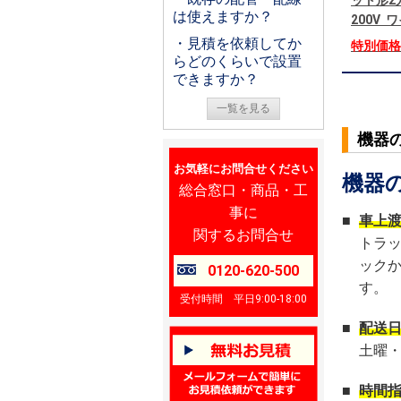
ット形2
は使えますか？
200V
・見積を依頼してか
特別価
らどのくらいで設置
できますか？
一覧を見る
機器
お気軽にお問合せください
機器
総合窓口・商品・工
事に
■
車上
関するお問合せ
トラ
ック
0120-620-500
す。
受付時間 平日9:00-18:00
■
配送
土曜
■
時間