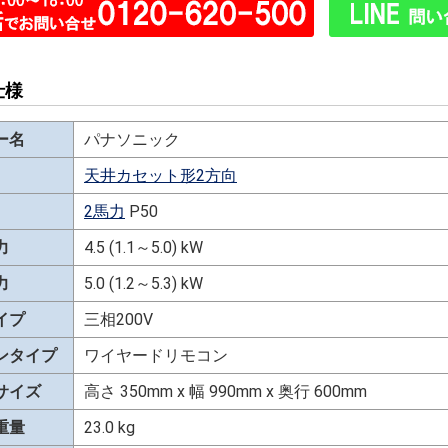
仕様
ー名
パナソニック
天井カセット形2方向
2馬力
P50
力
4.5 (1.1～5.0) kW
力
5.0 (1.2～5.3) kW
イプ
三相200V
ンタイプ
ワイヤードリモコン
サイズ
高さ 350mm x 幅 990mm x 奥行 600mm
重量
23.0 kg