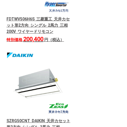
FDTWV506H6S 三菱重工 天井カセ
ット形2方向 シングル 2馬力 三相
200V ワイヤードリモコン
200,400
特別価格
円（税込）
SZRG50CNT DAIKIN 天井カセット