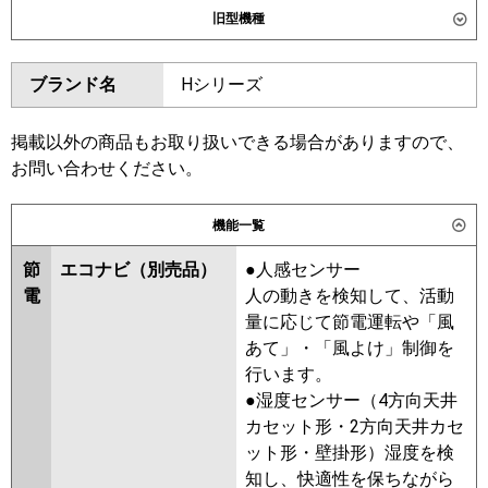
旧型機種
東芝
GWSA05013XU
GWSA05013MUB
ダイキン
SZRG50BYT
SZRG50BYNT
ブランド名
Hシリーズ
三菱電機
PLZ-ERMP50L6
PLZ-
SZRG50BJT
SZRG50BJNT
ERMP50LE6
SZRG50BFNT
SZRG50BFT
SZRG50BCT
SZRG50BCNT
掲載以外の商品もお取り扱いできる場合がありますので、
日立
RCID-GP50RSH11
お問い合わせください。
東芝
RWSA05033MUB
RWSA05033MU
三菱重工
FDTWV506H6S
FDTWV506H6S-
RWSA05033XU
RWSA05033M
機能一覧
rak
RWSA05033X
AWSA05057X
AWSA05057M
節
エコナビ（別売品）
●人感センサー
パナソニック
PA-P50L7HNC
PA-P50L7HC
電
人の動きを検知して、活動
三菱電機
PLZ-ERMP50L5
PLZ-ERMP50LE5
量に応じて節電運転や「風
PLZ-ERMP50L4
PLZ-ERMP50LE4
あて」・「風よけ」制御を
PLZ-ERMP50LE3
PLZ-ERMP50L3
行います。
PLZ-ERMP50LE2
PLZ-ERMP50L2
●湿度センサー（4方向天井
PLZ-ERMP50LEZ
PLZ-ERMP50LZ
カセット形・2方向天井カセ
PLZ-ERMP50LEY
PLZ-ERMP50LY
ット形・壁掛形）湿度を検
PLZ-ERMP50LEV
PLZ-ERMP50LV
知し、快適性を保ちながら