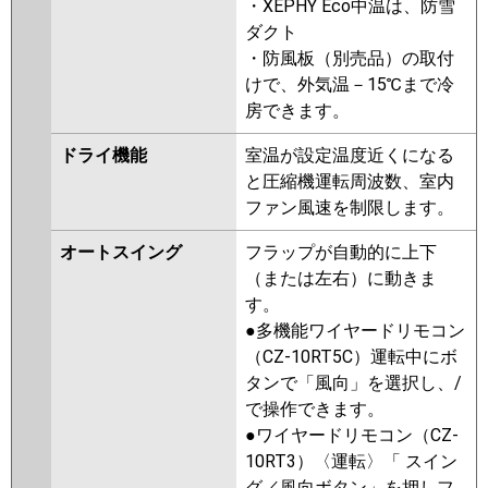
・XEPHY Eco中温は、防雪
ダクト
・防風板（別売品）の取付
けで、外気温－15℃まで冷
房できます。
ドライ機能
室温が設定温度近くになる
と圧縮機運転周波数、室内
ファン風速を制限します。
オートスイング
フラップが自動的に上下
（または左右）に動きま
す。
●多機能ワイヤードリモコン
（CZ-10RT5C）運転中にボ
タンで「風向」を選択し、/
で操作できます。
●ワイヤードリモコン（CZ-
10RT3）〈運転〉「 スイン
グ／風向ボタン」を押しフ