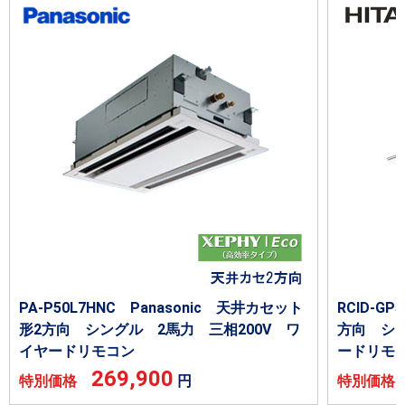
PA-P50L7HNC Panasonic 天井カセット
RCID-G
形2方向 シングル 2馬力 三相200V ワ
方向 シン
イヤードリモコン
ードリモ
269,900
特別価格
円
特別価