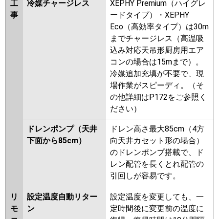
工
冷媒チャージレス
XEPHY Premium（ハイグレ
事
ードタイプ）・XEPHY
Eco（高効率タイプ）は30m
までチャージレス（高温吸
込み対応天吊形厨房用エア
コンの場合は15mまで）。
冷媒追加充填が不要で、現
場作業がスピーディ。（そ
の他詳細はP172をご参照く
ださい）
ドレンポンプ（天井
ドレン高さ最大85cm（4方
下面から85cm）
向天井カセット形の場合）
のドレンポンプ搭載で、ド
レン配管を長くとれ配管の
引回しが容易です。
リ
設定温度自動リター
設定温度を変更しても、一
モ
ン
定時間後に変更前の温度に