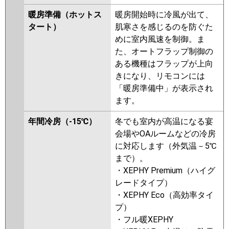
P50L6HN1
PA-P50L6HN
PA-
暖房準備（ホットス
暖房開始時に冷風が出て、
P50L6H
タート）
肌寒さを感じるのを防ぐた
めに室内風速を制御。ま
た、オートフラップ制御の
ある機種はフラップが上向
きになり、リモコンには
「暖房準備中」が表示され
ます。
年間冷房（-15℃）
冬でも室内が高温になる宴
会場やOAルームなどの冷房
に対応します（外気温－5℃
まで）。
・XEPHY Premium（ハイグ
レードタイプ）
・XEPHY Eco（高効率タイ
プ）
・フル暖XEPHY