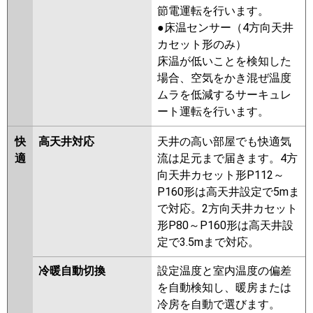
PLZ-ERMP50LR
PLZ-
節電運転を行います。
ERMP50LER
●床温センサー（4方向天井
カセット形のみ）
日立
RCID-GP50RSH9
RCID-GP50RSH8
床温が低いことを検知した
RCID-GP50RSH7
RCID-GP50RSH6
場合、空気をかき混ぜ温度
RCID-GP50RSH5
RCID-GP50RSH4
ムラを低減するサーキュレ
RCID-GP50RSH3
RCID-
ート運転を行います。
GP50RSH2
快
高天井対応
天井の高い部屋でも快適気
三菱重工
FDTWV505HA5SA-rak
適
流は足元まで届きます。4方
FDTWV505HA5SA
向天井カセット形P112～
FDTWV505H5SA-rak
P160形は高天井設定で5mま
FDTWV505H5SA
FDTWV505H5S-
で対応。2方向天井カセット
rak
FDTWV505H5S
形P80～P160形は高天井設
FDTWV505H5S-rakuri-na
定で3.5mまで対応。
パナソニック
PA-P50L7HNB
PA-P50L7HB
PA-
冷暖自動切換
設定温度と室内温度の偏差
P50L7HNA
PA-P50L7HA
PA-
を自動検知し、暖房または
P50L7HN
PA-P50L7H
PA-
冷房を自動で選びます。
P50L6HB
PA-P50L6HNB
PA-