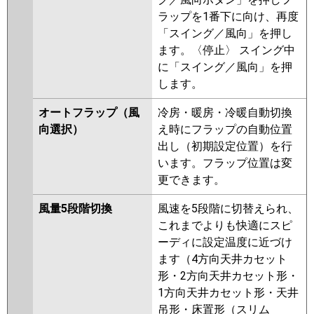
ラップを1番下に向け、再度
「スイング／風向」を押し
ます。〈停止〉 スイング中
に「スイング／風向」を押
します。
オートフラップ（風
冷房・暖房・冷暖自動切換
向選択）
え時にフラップの自動位置
出し（初期設定位置）を行
います。フラップ位置は変
更できます。
風量5段階切換
風速を5段階に切替えられ、
これまでよりも快適にスピ
ーディに設定温度に近づけ
ます（4方向天井カセット
形・2方向天井カセット形・
1方向天井カセット形・天井
吊形・床置形（スリム