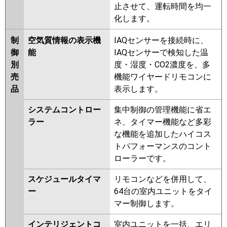
止させて、運転時間を均一
化します。
制
空気質情報の表示機
IAQセンサーを接続時に、
御
能
IAQセンサーで検知した温
別
度・湿度・CO2濃度を、多
売
機能ワイヤードリモコンに
品
表示します。
システムコントロー
集中制御の管理機能に省エ
ラー
ネ、タイマー機能など多彩
な機能を追加したハイコス
トパフォーマンスのコント
ローラーです。
スケジュールタイマ
リモコンなどを併用して、
ー
64台の室内ユニットをタイ
マー制御します。
インテリジェントコ
室内ユニットを一括、エリ