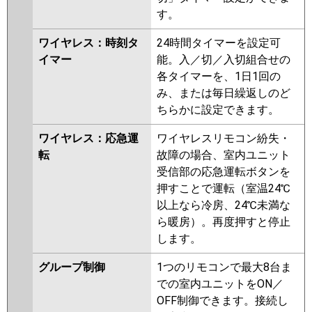
す。
ワイヤレス：時刻タ
24時間タイマーを設定可
イマー
能。入／切／入切組合せの
各タイマーを、1日1回の
み、または毎日繰返しのど
ちらかに設定できます。
ワイヤレス：応急運
ワイヤレスリモコン紛失・
転
故障の場合、室内ユニット
受信部の応急運転ボタンを
押すことで運転（室温24℃
以上なら冷房、24℃未満な
ら暖房）。再度押すと停止
します。
グループ制御
1つのリモコンで最大8台ま
での室内ユニットをON／
OFF制御できます。接続し