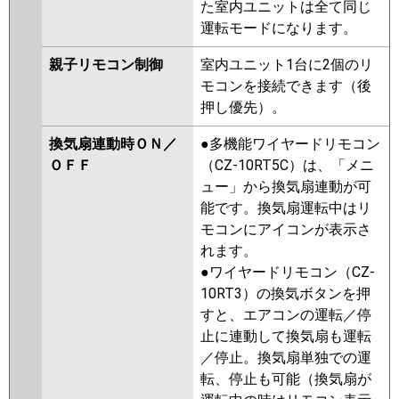
た室内ユニットは全て同じ
運転モードになります。
親子リモコン制御
室内ユニット1台に2個のリ
モコンを接続できます（後
押し優先）。
換気扇連動時ＯＮ／
●多機能ワイヤードリモコン
ＯＦＦ
（CZ-10RT5C）は、「メニ
ュー」から換気扇連動が可
能です。換気扇運転中はリ
モコンにアイコンが表示さ
れます。
●ワイヤードリモコン（CZ-
10RT3）の換気ボタンを押
すと、エアコンの運転／停
止に連動して換気扇も運転
／停止。換気扇単独での運
転、停止も可能（換気扇が