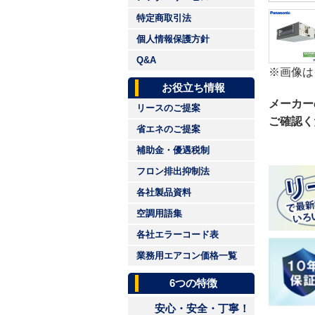
特定商取引法
個人情報保護方針
Q&A
※画像は
お役立ち情報
メーカー
リースのご提案
ご確認く
省エネのご提案
補助金・優遇税制
フロン排出抑制法
各社製品資料
空調用語集
各社エラーコード表
業務用エアコン価格一覧
6つの特徴
安心・安全・丁寧！