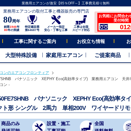
業務用エアコンが激安【85％OFF～】工事費見積り無料
業務用エアコンの取付工事と機器販売の専門店
お気軽にお問合わ
80
受付時間 平
周年
012
創業
1946
年
特定建設業
メーカー指定
工事は全国
80
年の実績
第64687号
安心・丁寧な工事
スピード対応
工事に関するご案内
お役立ち情報
お
大型特殊設備
家庭用エアコン
ご提案商品
コンのエアコンフロンティア
FE7SHNB パナソニック XEPHY Eco(高効率タイプ) 業務用エアコン 天
ン -
P50FE7SHNB パナソニック XEPHY Eco(高効
クト形 シングル 2馬力 単相200V ワイヤードリモ
商品のみ
設置・施工
全国
発送可能
工事可能
送料無料