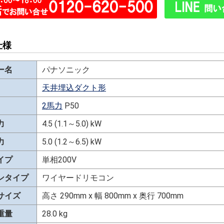
仕様
ー名
パナソニック
天井埋込ダクト形
2馬力
P50
力
4.5 (1.1～5.0) kW
力
5.0 (1.2～6.5) kW
イプ
単相200V
ンタイプ
ワイヤードリモコン
サイズ
高さ 290mm x 幅 800mm x 奥行 700mm
重量
28.0 kg