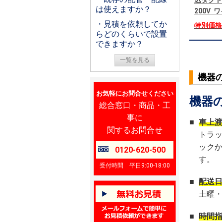
込ダクト
は使えますか？
200V
・見積を依頼してか
特別価
らどのくらいで設置
できますか？
一覧を見る
機器
お気軽にお問合せください
機器
総合窓口・商品・工
事に
■
車上
関するお問合せ
トラ
ック
0120-620-500
す。
受付時間 平日9:00-18:00
■
配送
土曜
■
時間