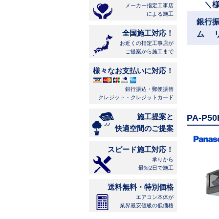
＼
メーカー指定工事店
による施工
銀行
全国施工対応！
ム 
お近くの指定工事店が
ご提案から施工まで
様々なお支払いに対応！
銀行振込・郵便振替
クレジット・クレジットカード
施工提案と
PA-P
快適空間のご提案
スピード施工対応！
承りから
最短2日で施工
送料無料・特別価格
エアコン本体が
業界最安値級の低価格