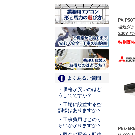
PA-P50
埋込ダク
200V
特別価
よくあるご質問
・価格が安いのはど
うしてですか？
・工場に設置する空
調機はありますか？
・工事費用はどのく
らいかかりますか？
PEZ-E
・既存の配管・配線