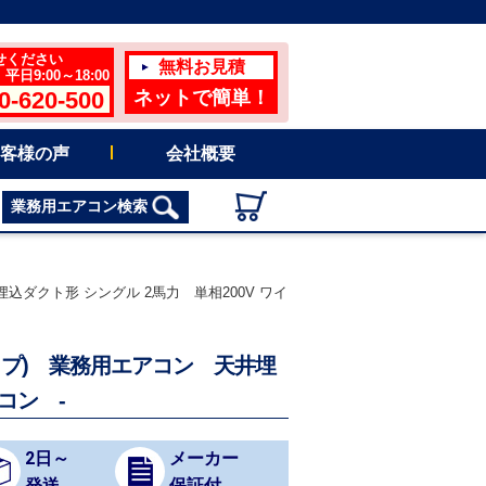
せください
無料お見積
日9:00～18:00
0-620-500
ネットで簡単！
客様の声
会社概要
業務用エアコン検索
井埋込ダクト形 シングル 2馬力 単相200V ワイ
率タイプ) 業務用エアコン 天井埋
コン -
2日～
メーカー
発送
保証付