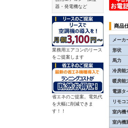
器・発電機など
商品
メーカ
業務用エアコンのリース
形状
をご提案します
馬力
冷房能
暖房能
電源タ
省エネのご提案。電気代
リモコ
を大幅に削減できま
す！！
室内機
室内機