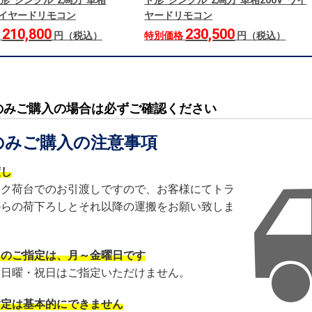
形 シングル 2馬力 単相
ト形 シングル 2馬力 単相200V ワイ
 ワイヤードリモコン
ヤードリモコン
210,800
230,500
格
円（税込）
特別価格
円（税込）
のみご購入の場合は必ずご確認ください
のみご購入の注意事項
渡し
ック荷台でのお引渡しですので、お客様にてトラ
からの荷下ろしとそれ以降の運搬をお願い致しま
日のご指定は、月～金曜日です
・日曜・祝日はご指定いただけません。
指定は基本的にできません