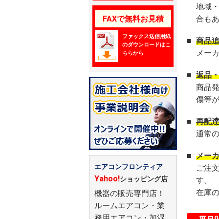
地域
FAXで無料お見積
合も
ファックス送信用紙
■
商品
のダウンロードはこ
メー
ちらから
■
返品
商品
傷等
■
再配
通常
■
メー
エアコンフロンティア
ご注
Yahoo!
ショッピング店
す。
在庫
機器の販売専門店！
ルームエアコン・業
務用エアコン・加湿