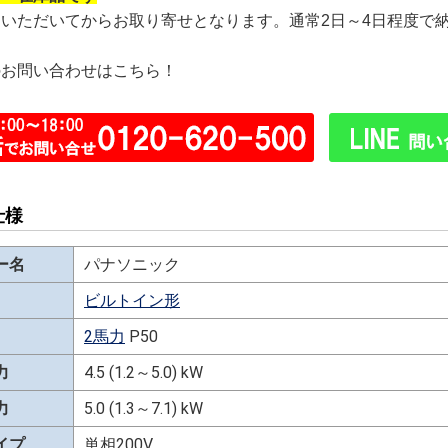
文いただいてからお取り寄せとなります。通常2日～4日程度で
のお問い合わせはこちら！
仕様
ー名
パナソニック
ビルトイン形
2馬力
P50
力
4.5 (1.2～5.0) kW
力
5.0 (1.3～7.1) kW
イプ
単相200V