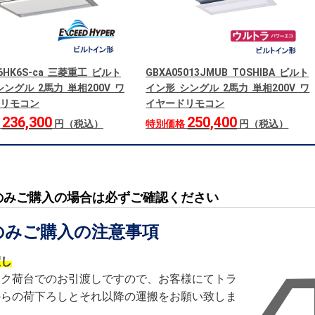
06HK6S-ca 三菱重工 ビルト
GBXA05013JMUB TOSHIBA ビルト
ングル 2馬力 単相200V ワ
イン形 シングル 2馬力 単相200V ワ
リモコン
イヤードリモコン
236,300
250,400
格
円（税込）
特別価格
円（税込）
のみご購入の場合は必ずご確認ください
のみご購入の注意事項
渡し
ック荷台でのお引渡しですので、お客様にてトラ
からの荷下ろしとそれ以降の運搬をお願い致しま