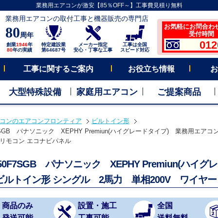
業務用エアコンが激安【85％OFF～】工事費見積り無料
業務用エアコンの取付工事と機器販売の専門店
お気軽にお問合わ
80
受付時間 平
周年
012
創業
1946
年
特定建設業
メーカー指定
工事は全国
80
年の実績
第64687号
安心・丁寧な工事
スピード対応
工事に関するご案内
お役立ち情報
お
大型特殊設備
家庭用エアコン
ご提案商品
コンのエアコンフロンティア
ビルトイン形
F7SGB パナソニック XEPHY Premiun(ハイグレードタイプ) 業務用エア
リモコン エコナビパネル
P50F7SGB パナソニック XEPHY Premiun(ハ
ビルトイン形 シングル 2馬力 単相200V ワイヤ
商品のみ
設置・施工
全国
発送可能
工事可能
送料無料