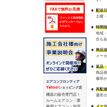
FAXで無料お見積
■
配送
土曜
ファックス送信用紙
のダウンロードはこ
ちらから
■
時間
地域
合も
■
商品
メー
■
返品
商品
傷等
エアコンフロンティア
Yahoo!
ショッピング店
■
再配
機器の販売専門店！
通常
ルームエアコン・業
■
メー
務用エアコン・加湿