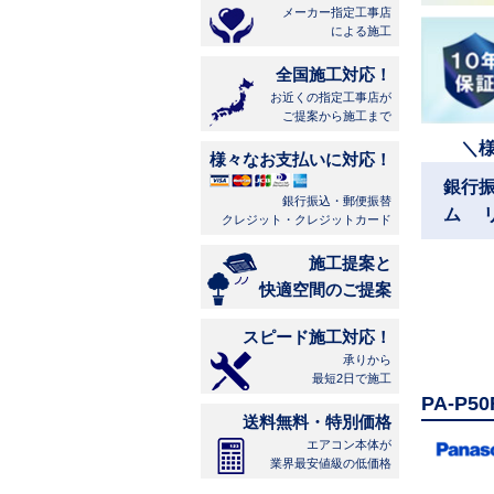
メーカー指定工事店
による施工
全国施工対応！
お近くの指定工事店が
ご提案から施工まで
＼
様々なお支払いに対応！
銀行
銀行振込・郵便振替
ム 
クレジット・クレジットカード
施工提案と
快適空間のご提案
スピード施工対応！
承りから
最短2日で施工
PA-P
送料無料・特別価格
エアコン本体が
業界最安値級の低価格