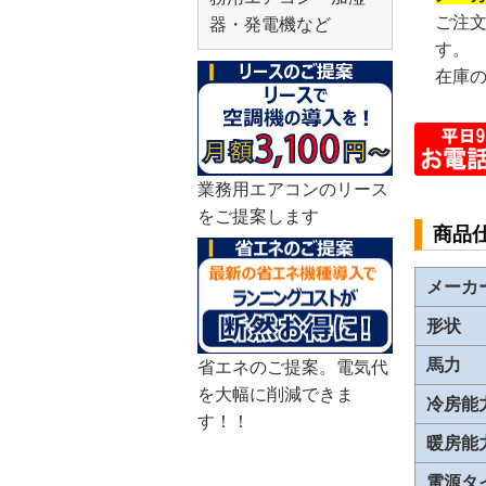
ご注
器・発電機など
す。
在庫
業務用エアコンのリース
をご提案します
商品
メーカ
形状
馬力
省エネのご提案。電気代
を大幅に削減できま
冷房能
す！！
暖房能
電源タ