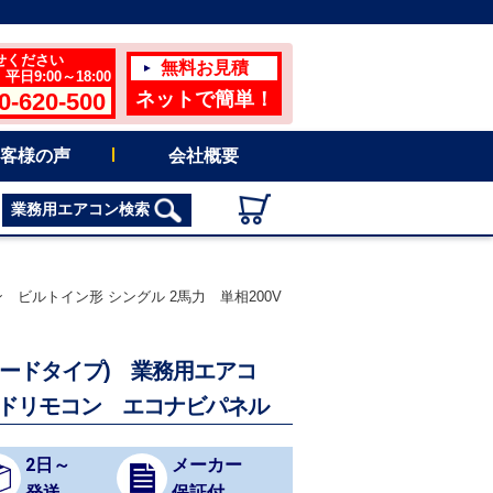
せください
無料お見積
日9:00～18:00
0-620-500
ネットで簡単！
客様の声
会社概要
業務用エアコン検索
コン ビルトイン形 シングル 2馬力 単相200V
イグレードタイプ) 業務用エアコ
ードリモコン エコナビパネル
2日～
メーカー
発送
保証付