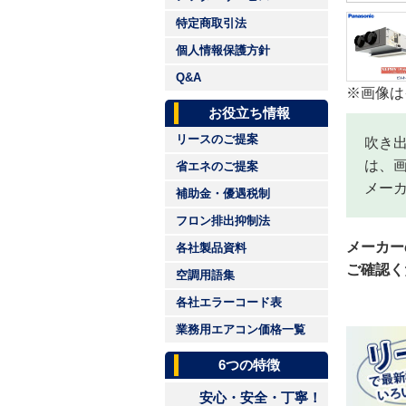
特定商取引法
個人情報保護方針
Q&A
※画像は
お役立ち情報
リースのご提案
吹き
は、
省エネのご提案
メー
補助金・優遇税制
フロン排出抑制法
メーカー
各社製品資料
ご確認く
空調用語集
各社エラーコード表
業務用エアコン価格一覧
6つの特徴
安心・安全・丁寧！