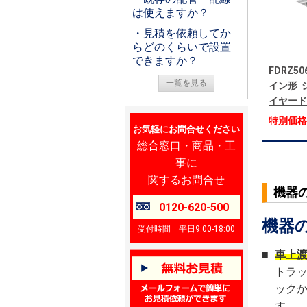
は使えますか？
・見積を依頼してか
らどのくらいで設置
できますか？
FDRZ5
一覧を見る
イン形 シ
イヤード
特別価
お気軽にお問合せください
総合窓口・商品・工
事に
関するお問合せ
機器
0120-620-500
機器
受付時間 平日9:00-18:00
■
車上
トラ
ック
す。