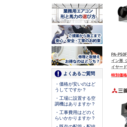
PA-P50
イン形 シ
イヤード
よくあるご質問
特別価
・価格が安いのはど
うしてですか？
・工場に設置する空
調機はありますか？
・工事費用はどのく
らいかかりますか？
・既存の配管・配線