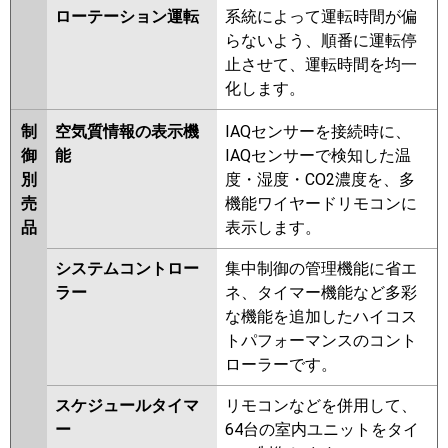
ローテーション運転
系統によって運転時間が偏
らないよう、順番に運転停
止させて、運転時間を均一
化します。
制
空気質情報の表示機
IAQセンサーを接続時に、
御
能
IAQセンサーで検知した温
別
度・湿度・CO2濃度を、多
売
機能ワイヤードリモコンに
品
表示します。
システムコントロー
集中制御の管理機能に省エ
ラー
ネ、タイマー機能など多彩
な機能を追加したハイコス
トパフォーマンスのコント
ローラーです。
スケジュールタイマ
リモコンなどを併用して、
ー
64台の室内ユニットをタイ