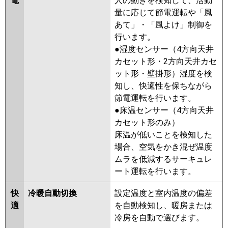
電
人の動きを検知して、活動
量に応じて節電運転や「風
日立
RCB-GP50RGH8
RCB-GP50RGH7
あて」・「風よけ」制御を
RCB-GP50RGH6
RCB-GP50RGH5
行います。
RCB-GP50RGH4
RCB-AP50GH7
●湿度センサー（4方向天井
RCB-GP50RGH3
RCB-AP50GH6
カセット形・2方向天井カセ
RCB-GP50RGH2
ット形・壁掛形）湿度を検
三菱重工
FDRZ505HA5SA-ca
知し、快適性を保ちながら
FDRZ505HA5SA-sil
節電運転を行います。
FDRZ505H5SA-ca
FDRZ505H5SA-
●床温センサー（4方向天井
sil
FDRZ505H5S-ca
カセット形のみ）
FDRZ505H5S-sil
FDRZ505H5S-
床温が低いことを検知した
silent
FDRZ505H5S-canvas
場合、空気をかき混ぜ温度
ムラを低減するサーキュレ
パナソニック
PA-P50F7GB
PA-P50F7G
PA-
ート運転を行います。
P50F7GN
PA-P50F6GB
PA-
P50F6GNB
PA-P50F6GN
PA-
快
冷暖自動切換
設定温度と室内温度の偏差
P50F6G
適
を自動検知し、暖房または
冷房を自動で選びます。