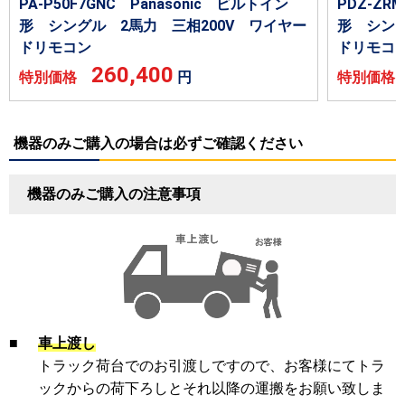
PA-P50F7GNC Panasonic ビルトイン
PDZ-Z
形 シングル 2馬力 三相200V ワイヤー
形 シング
ドリモコン
ドリモコ
260,400
特別価格
円
特別価
機器のみご購入の場合は必ずご確認ください
機器のみご購入の注意事項
■
車上渡し
トラック荷台でのお引渡しですので、お客様にてトラ
ックからの荷下ろしとそれ以降の運搬をお願い致しま