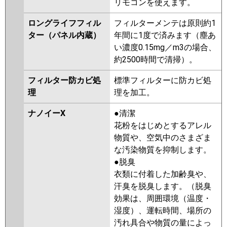
リモコンを使えます。
ロングライフフィル
フィルターメンテは原則約1
ター（パネル内蔵）
年間に1度で済みます（塵あ
い濃度0.15mg／m3の場合、
約2500時間で清掃）。
フィルター防カビ処
標準フィルターに防カビ処
理
理を加工。
ナノイーX
●清潔
花粉をはじめとするアレル
物質や、空気中のさまざま
な汚染物質を抑制します。
●脱臭
衣類に付着した加齢臭や、
汗臭を脱臭します。（脱臭
効果は、周囲環境（温度・
湿度）、運転時間、場所の
汚れ具合や物質の量によっ