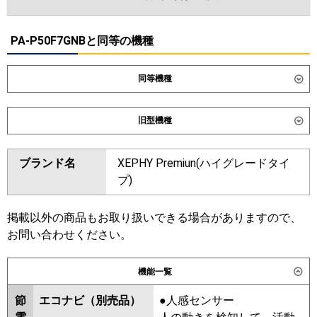
PA-P50F7GNBと同等の機種
同等機種
ダイキン
SSRB50DT
旧型機種
東芝
GBXA05013MUB
ダイキン
SSRB50CT
SSRB50BYT
ブランド名
XEPHY Premiun(ハイグレードタイ
三菱電機
PDZ-ZRMP50G6
SSRB50BJT
SSRB50BFT
プ)
SSRB50BCT
日立
RCB-GP50RGH9
東芝
RBXA05033MUB
RBXA05033MU
掲載以外の商品もお取り扱いできる場合がありますので、
三菱重工
FDRZ506H6S-ca
FDRZ506H6S-sil
お問い合わせください。
三菱電機
PDZ-ZRMP50G5
PDZ-ZRMP50G4
パナソニック
PA-P50F7GNC
PA-P50F7GC
PDZ-ZRMP50G3
PDZ-ZRMP50G2
機能一覧
PDZ-ZRMP50GZ
PDZ-ZRMP50GY
PDZ-ZRMP50GV
PDZ-
節
エコナビ（別売品）
●人感センサー
ZRMP50GR