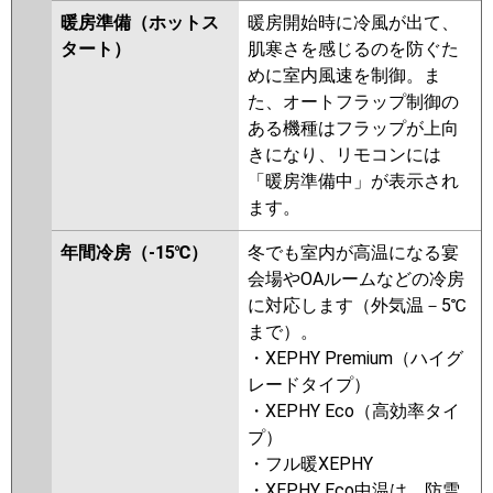
暖房準備（ホットス
暖房開始時に冷風が出て、
タート）
肌寒さを感じるのを防ぐた
めに室内風速を制御。ま
た、オートフラップ制御の
ある機種はフラップが上向
きになり、リモコンには
「暖房準備中」が表示され
ます。
年間冷房（-15℃）
冬でも室内が高温になる宴
会場やOAルームなどの冷房
に対応します（外気温－5℃
まで）。
・XEPHY Premium（ハイグ
レードタイプ）
・XEPHY Eco（高効率タイ
プ）
・フル暖XEPHY
・XEPHY Eco中温は、防雪