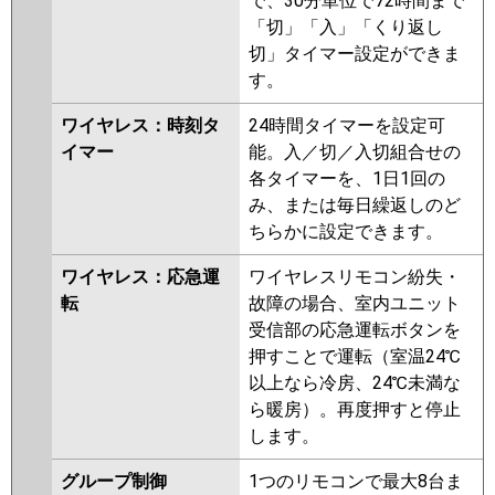
で、30分単位で72時間まで
「切」「入」「くり返し
切」タイマー設定ができま
す。
ワイヤレス：時刻タ
24時間タイマーを設定可
イマー
能。入／切／入切組合せの
各タイマーを、1日1回の
み、または毎日繰返しのど
ちらかに設定できます。
ワイヤレス：応急運
ワイヤレスリモコン紛失・
転
故障の場合、室内ユニット
受信部の応急運転ボタンを
押すことで運転（室温24℃
以上なら冷房、24℃未満な
ら暖房）。再度押すと停止
します。
グループ制御
1つのリモコンで最大8台ま