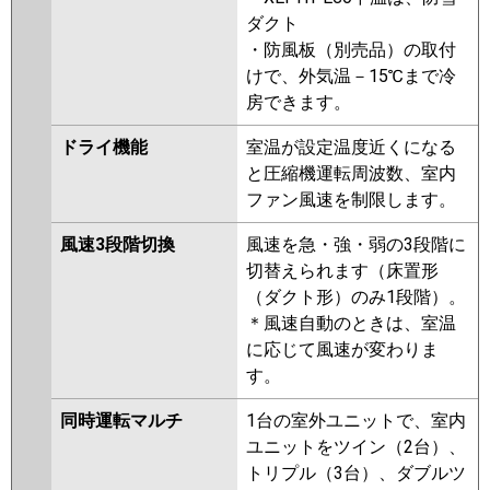
ダクト
・防風板（別売品）の取付
けで、外気温－15℃まで冷
房できます。
ドライ機能
室温が設定温度近くになる
と圧縮機運転周波数、室内
ファン風速を制限します。
風速3段階切換
風速を急・強・弱の3段階に
切替えられます（床置形
（ダクト形）のみ1段階）。
＊風速自動のときは、室温
に応じて風速が変わりま
す。
同時運転マルチ
1台の室外ユニットで、室内
ユニットをツイン（2台）、
トリプル（3台）、ダブルツ