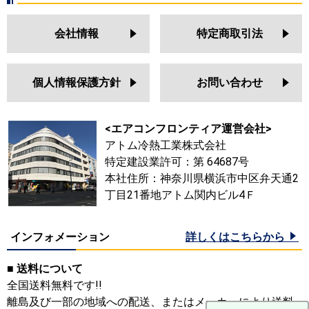
会社情報
特定商取引法
個人情報保護方針
お問い合わせ
<エアコンフロンティア運営会社>
アトム冷熱工業株式会社
特定建設業許可：第 64687号
本社住所：神奈川県横浜市中区弁天通2
丁目21番地アトム関内ビル4Ｆ
インフォメーション
詳しくはこちらから
■ 送料について
全国送料無料です!!
離島及び一部の地域への配送、またはメーカーにより送料