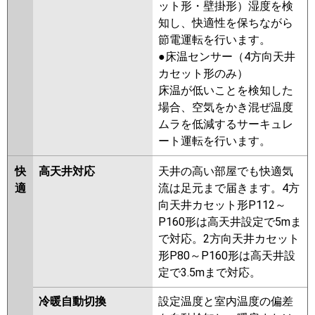
ット形・壁掛形）湿度を検
PMZ-ERMP50SFZ
PMZ-
知し、快適性を保ちながら
ERMP50SFEY
PMZ-ERMP50SFY
節電運転を行います。
PMZ-ERMP50SFEV
PMZ-
●床温センサー（4方向天井
ERMP50SFV
PMZ-ERMP50SFER
カセット形のみ）
PMZ-ERMP50SFR
床温が低いことを検知した
場合、空気をかき混ぜ温度
日立
RCIS-GP50RSHJ9
RCIS-
ムラを低減するサーキュレ
GP50RSHJ8
RCIS-GP50RSHJ7
ート運転を行います。
RCIS-GP50RSHJ6
RCIS-
GP50RSHJ5
RCIS-GP50RSHJ4
快
高天井対応
天井の高い部屋でも快適気
RCIS-GP50RSHJ3
RCIS-
適
流は足元まで届きます。4方
GP50RSHJ2
向天井カセット形P112～
P160形は高天井設定で5mま
三菱重工
FDTSV505HKA5SA
で対応。2方向天井カセット
FDTSV505HK5SA
形P80～P160形は高天井設
FDTSV505HK5S
定で3.5mまで対応。
パナソニック
PA-P50D7SHNB
PA-P50D7SH
冷暖自動切換
設定温度と室内温度の偏差
PA-P50D7SHN
PA-P50D6SHB