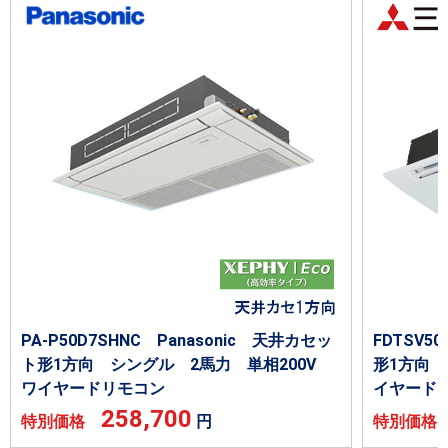
PA-P50D7SHNC Panasonic 天井カセッ
FDTSV
ト形1方向 シングル 2馬力 単相200V
形1方向 
ワイヤードリモコン
イヤード
258,700
特別価格
円
特別価