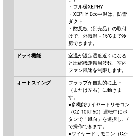
・フル暖XEPHY
・XEPHY Eco中温は、防雪
ダクト
・防風板（別売品）の取付
けで、外気温－15℃まで冷
房できます。
ドライ機能
室温が設定温度近くになる
と圧縮機運転周波数、室内
ファン風速を制限します。
オートスイング
フラップが自動的に上下
（または左右）に動きま
す。
●多機能ワイヤードリモコン
（CZ-10RT5C）運転中にボ
タンで「風向」を選択し、/
で操作できます。
●ワイヤードリモコン（CZ-