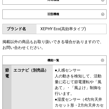
ダイキン
SZRK50CNV
SZRK50CV
旧型機種
東芝
GSSA05013JXU
ダイキン
SZRK50BYV
SZRK50BYNV
GSSA05013JMUB
ブランド名
XEPHY Eco(高効率タイプ)
SZRK50BJV
SZRK50BJNV
三菱電機
PMZ-ERMP50SF6
PMZ-
SZRK50BFNV
SZRK50BFV
ERMP50SFE6
SZRK50BCV
SZRK50BCNV
掲載以外の商品もお取り扱いできる場合がありますので、
お問い合わせください。
日立
RCIS-GP50RSHJ11
東芝
RSSA05033JMUB
RSSA05033JXU
RSSA05033JMU
RSSA05033JM
機能一覧
三菱重工
FDTSV506HK6S
RSSA05033JX
ASSA05057JX
ASSA05057JM
節
エコナビ（別売品）
●人感センサー
パナソニック
PA-P50D7SHNC
PA-P50D7SHC
電
人の動きを検知して、活動
三菱電機
PMZ-ERMP50SF5
PMZ-
量に応じて節電運転や「風
ERMP50SFE5
PMZ-ERMP50SFE4
あて」・「風よけ」制御を
PMZ-ERMP50SF4
PMZ-
行います。
ERMP50SFE3
PMZ-ERMP50SF3
●湿度センサー（4方向天井
PMZ-ERMP50SFE2
PMZ-
カセット形・2方向天井カセ
ERMP50SF2
PMZ-ERMP50SFEZ