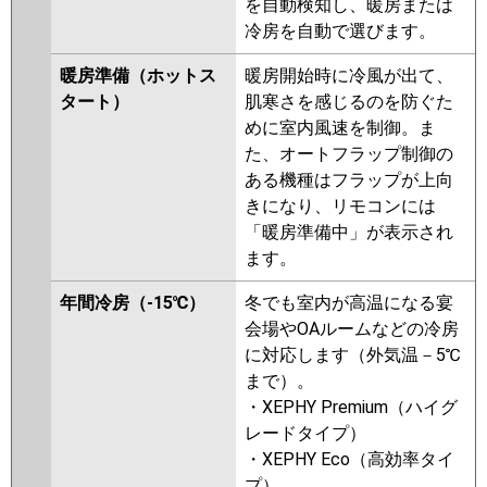
を自動検知し、暖房または
PA-P50D6SHNB
PA-P50D6SH
冷房を自動で選びます。
PA-P50D6SHN
暖房準備（ホットス
暖房開始時に冷風が出て、
タート）
肌寒さを感じるのを防ぐた
めに室内風速を制御。ま
た、オートフラップ制御の
ある機種はフラップが上向
きになり、リモコンには
「暖房準備中」が表示され
ます。
年間冷房（-15℃）
冬でも室内が高温になる宴
会場やOAルームなどの冷房
に対応します（外気温－5℃
まで）。
・XEPHY Premium（ハイグ
レードタイプ）
・XEPHY Eco（高効率タイ
プ）