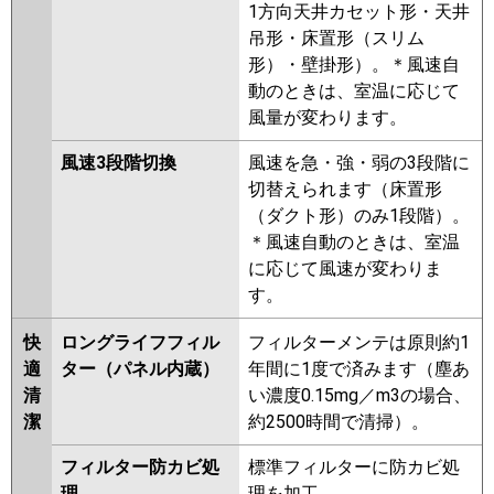
1方向天井カセット形・天井
吊形・床置形（スリム
形）・壁掛形）。＊風速自
動のときは、室温に応じて
風量が変わります。
風速3段階切換
風速を急・強・弱の3段階に
切替えられます（床置形
（ダクト形）のみ1段階）。
＊風速自動のときは、室温
に応じて風速が変わりま
す。
快
ロングライフフィル
フィルターメンテは原則約1
適
ター（パネル内蔵）
年間に1度で済みます（塵あ
清
い濃度0.15mg／m3の場合、
潔
約2500時間で清掃）。
フィルター防カビ処
標準フィルターに防カビ処
理
理を加工。