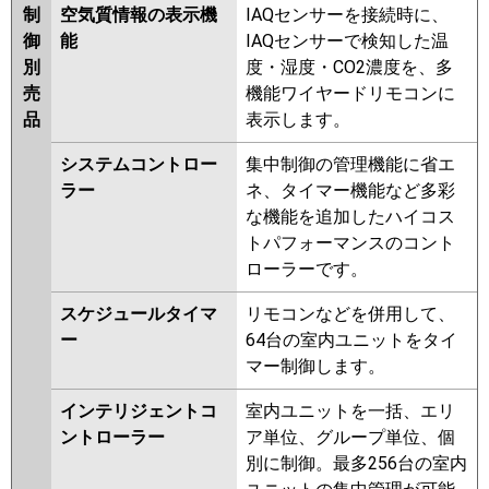
制
空気質情報の表示機
IAQセンサーを接続時に、
御
能
IAQセンサーで検知した温
別
度・湿度・CO2濃度を、多
売
機能ワイヤードリモコンに
品
表示します。
システムコントロー
集中制御の管理機能に省エ
ラー
ネ、タイマー機能など多彩
な機能を追加したハイコス
トパフォーマンスのコント
ローラーです。
スケジュールタイマ
リモコンなどを併用して、
ー
64台の室内ユニットをタイ
マー制御します。
インテリジェントコ
室内ユニットを一括、エリ
ントローラー
ア単位、グループ単位、個
別に制御。最多256台の室内