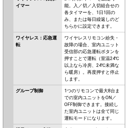
イマー
能。入／切／入切組合せの
各タイマーを、1日1回の
み、または毎日繰返しのど
ちらかに設定できます。
ワイヤレス：応急運
ワイヤレスリモコン紛失・
転
故障の場合、室内ユニット
受信部の応急運転ボタンを
押すことで運転（室温24℃
以上なら冷房、24℃未満な
ら暖房）。再度押すと停止
します。
グループ制御
1つのリモコンで最大8台ま
での室内ユニットをON／
OFF制御できます。接続し
た室内ユニットは全て同じ
運転モードになります。