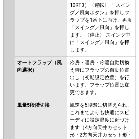
10RT3）〈運転〉「 スイン
グ／風向ボタン」を押しフ
ラップを1番下に向け、再度
「スイング／風向」を押し
ます。〈停止〉 スイング中
に「スイング／風向」を押
します。
オートフラップ（風
冷房・暖房・冷暖自動切換
向選択）
え時にフラップの自動位置
出し（初期設定位置）を行
います。フラップ位置は変
更できます。
風量5段階切換
風速を5段階に切替えられ、
これまでよりも快適にスピ
ーディに設定温度に近づけ
ます（4方向天井カセット
形・2方向天井カセット形・