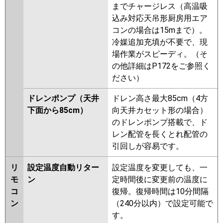
までチャージレス（高温吸
込み対応天吊形厨房用エア
コンの場合は15mまで）。
冷媒追加充填が不要で、現
場作業がスピーディ。（そ
の他詳細はP172をご参照く
ださい）
ドレンポンプ（天井
ドレン高さ最大85cm（4方
下面から85cm）
向天井カセット形の場合）
のドレンポンプ搭載で、ド
レン配管を長くとれ配管の
引回しが容易です。
リ
設定温度自動リター
設定温度を変更しても、一
モ
ン
定時間後に変更前の温度に
コ
復帰。復帰時間は10分間隔
ン
（240分以内）で設定可能で
す。