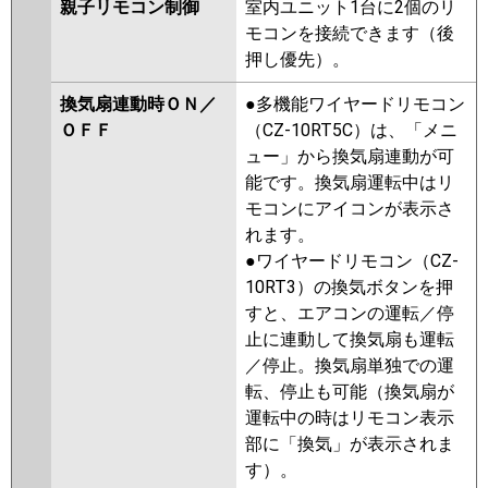
親子リモコン制御
室内ユニット1台に2個のリ
モコンを接続できます（後
押し優先）。
換気扇連動時ＯＮ／
●多機能ワイヤードリモコン
ＯＦＦ
（CZ-10RT5C）は、「メニ
ュー」から換気扇連動が可
能です。換気扇運転中はリ
モコンにアイコンが表示さ
れます。
●ワイヤードリモコン（CZ-
10RT3）の換気ボタンを押
すと、エアコンの運転／停
止に連動して換気扇も運転
／停止。換気扇単独での運
転、停止も可能（換気扇が
運転中の時はリモコン表示
部に「換気」が表示されま
す）。